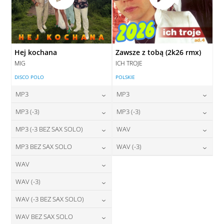
Hej kochana
Zawsze z tobą (2k26 rmx)
MIG
ICH TROJE
DISCO POLO
POLSKIE
MP3
MP3
24,00
zł
24,00
zł
MP3 (-3)
MP3 (-3)
cena:
cena:
24,00
zł
24,00
zł
MP3 (-3 BEZ SAX SOLO)
WAV
cena:
cena:
DODAJ DO KOSZYKA
DODAJ DO KOSZYKA
24,00
zł
28,00
zł
MP3 BEZ SAX SOLO
WAV (-3)
cena:
cena:
DODAJ DO KOSZYKA
DODAJ DO KOSZYKA
24,00
zł
28,00
zł
WAV
cena:
cena:
DODAJ DO KOSZYKA
DODAJ DO KOSZYKA
28,00
zł
WAV (-3)
cena:
DODAJ DO KOSZYKA
DODAJ DO KOSZYKA
28,00
zł
WAV (-3 BEZ SAX SOLO)
cena:
DODAJ DO KOSZYKA
28,00
zł
WAV BEZ SAX SOLO
cena:
DODAJ DO KOSZYKA