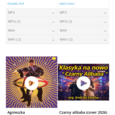
,
POLSKIE
POP
DISCO POLO
MP3
MP3
24,00
zł
24,00
zł
MP3 (-2)
MP3 (-2)
cena:
cena:
24,00
zł
24,00
zł
WAV
WAV
cena:
cena:
DODAJ DO KOSZYKA
DODAJ DO KOSZYKA
28,00
zł
28,00
zł
WAV (-2)
WAV (-2)
cena:
cena:
DODAJ DO KOSZYKA
DODAJ DO KOSZYKA
28,00
zł
28,00
zł
cena:
cena:
DODAJ DO KOSZYKA
DODAJ DO KOSZYKA
DODAJ DO KOSZYKA
DODAJ DO KOSZYKA
Agnieszka
Czarny alibaba (cover 2026)