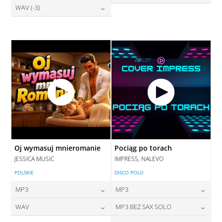
28,00
zł
WAV (-3)
cena:
28,00
zł
DODAJ DO KOSZYKA
cena:
DODAJ DO KOSZYKA
28,00
zł
cena:
DODAJ DO KOSZYKA
DODAJ DO KOSZYKA
DODAJ DO KOSZYKA
Oj wymasuj mnieromanie
Pociąg po torach
JESSICA MUSIC
IMPRESS, NALEVO
POLSKIE
DISCO POLO
MP3
MP3
24,00
zł
24,00
zł
WAV
MP3 BEZ SAX SOLO
cena:
cena: