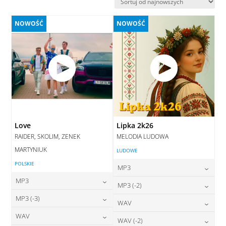
najnowszych
NOWOŚĆ
NOWOŚĆ
Love
Lipka 2k26
RAIDER, SKOLIM, ZENEK
MELODIA LUDOWA
MARTYNIUK
LUDOWE
POLSKIE
MP3
MP3
24,00
zł
MP3 (-2)
cena:
24,00
zł
MP3 (-3)
cena:
24,00
zł
WAV
cena:
DODAJ DO KOSZYKA
24,00
zł
WAV
cena:
28,00
zł
WAV (-2)
DODAJ DO KOSZYKA
cena:
DODAJ DO KOSZYKA