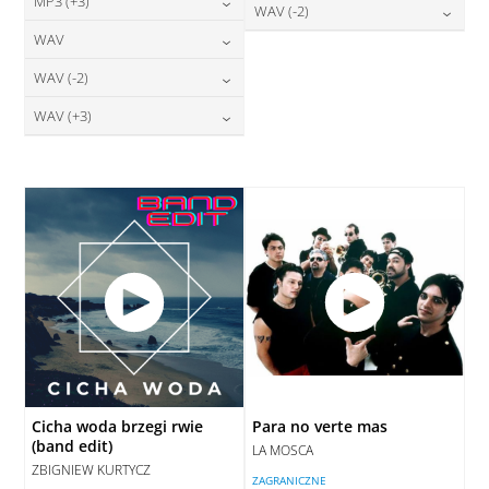
24,00
zł
MP3 (+3)
cena:
28,00
zł
WAV (-2)
DODAJ DO KOSZYKA
cena:
DODAJ DO KOSZYKA
24,00
zł
WAV
cena:
28,00
zł
DODAJ DO KOSZYKA
cena:
DODAJ DO KOSZYKA
28,00
zł
WAV (-2)
cena:
DODAJ DO KOSZYKA
DODAJ DO KOSZYKA
28,00
zł
WAV (+3)
cena:
DODAJ DO KOSZYKA
28,00
zł
cena:
DODAJ DO KOSZYKA
DODAJ DO KOSZYKA
Cicha woda brzegi rwie
Para no verte mas
(band edit)
LA MOSCA
ZBIGNIEW KURTYCZ
ZAGRANICZNE