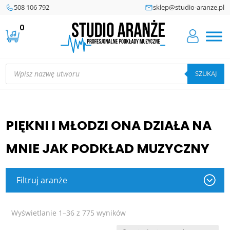
508 106 792
sklep@studio-aranze.pl
0
Wyszukiwarka
produktów
SZUKAJ
PIĘKNI I MŁODZI ONA DZIAŁA NA
MNIE JAK PODKŁAD MUZYCZNY
Filtruj aranże
Posortowane
Wyświetlanie 1–36 z 775 wyników
według