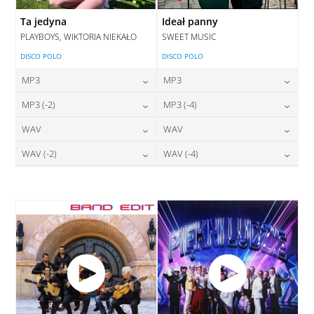
Ta jedyna
Ideał panny
PLAYBOYS, WIKTORIA NIEKAŁO
SWEET MUSIC
DISCO POLO
DISCO POLO
MP3
MP3
24,00
zł
24,00
zł
MP3 (-2)
MP3 (-4)
cena:
cena:
24,00
zł
24,00
zł
WAV
WAV
cena:
cena:
DODAJ DO KOSZYKA
DODAJ DO KOSZYKA
28,00
zł
28,00
zł
WAV (-2)
WAV (-4)
cena:
cena:
DODAJ DO KOSZYKA
DODAJ DO KOSZYKA
28,00
zł
28,00
zł
cena:
cena:
DODAJ DO KOSZYKA
DODAJ DO KOSZYKA
DODAJ DO KOSZYKA
DODAJ DO KOSZYKA