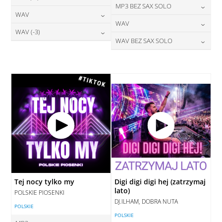
24,00
zł
MP3 BEZ SAX SOLO
cena:
28,00
zł
WAV
cena:
DODAJ DO KOSZYKA
24,00
zł
WAV
cena:
DODAJ DO KOSZYKA
28,00
zł
WAV (-3)
cena:
DODAJ DO KOSZYKA
28,00
zł
WAV BEZ SAX SOLO
cena:
DODAJ DO KOSZYKA
28,00
zł
cena:
DODAJ DO KOSZYKA
28,00
zł
cena:
DODAJ DO KOSZYKA
DODAJ DO KOSZYKA
DODAJ DO KOSZYKA
Tej nocy tylko my
Digi digi digi hej (zatrzymaj
lato)
POLSKIE PIOSENKI
DJ.ILHAM, DOBRA NUTA
POLSKIE
POLSKIE