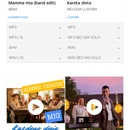
Mamma mia (band edit)
Kareta złota
ABBA
MELODIA LUDOWA
ZAGRANICZNE
LUDOWE
MP3
MP3
24,00
zł
24,00
zł
MP3 (-5)
MP3 BEZ SAX SOLO
cena:
cena:
24,00
zł
24,00
zł
WAV
WAV
cena:
cena:
DODAJ DO KOSZYKA
DODAJ DO KOSZYKA
28,00
zł
28,00
zł
WAV (-5)
WAV BEZ SAX SOLO
cena:
cena:
DODAJ DO KOSZYKA
DODAJ DO KOSZYKA
28,00
zł
28,00
zł
cena:
cena:
DODAJ DO KOSZYKA
DODAJ DO KOSZYKA
DODAJ DO KOSZYKA
DODAJ DO KOSZYKA