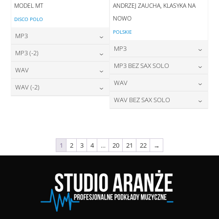
MODEL MT
ANDRZEJ ZAUCHA, KLASYKA NA
NOWO
DISCO POLO
POLSKIE
MP3
MP3
24,00
zł
MP3 (-2)
cena:
24,00
zł
MP3 BEZ SAX SOLO
cena:
24,00
zł
WAV
cena:
DODAJ DO KOSZYKA
24,00
zł
WAV
cena:
28,00
zł
WAV (-2)
DODAJ DO KOSZYKA
cena:
DODAJ DO KOSZYKA
28,00
zł
WAV BEZ SAX SOLO
cena:
28,00
zł
DODAJ DO KOSZYKA
cena:
DODAJ DO KOSZYKA
28,00
zł
cena:
DODAJ DO KOSZYKA
DODAJ DO KOSZYKA
DODAJ DO KOSZYKA
1
2
3
4
…
20
21
22
→