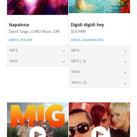
Napalona
Digidi digidi hey
David Tango, LUMO Music, SXK
DJ.ILHAM
,
,
DANCE
POLSKIE
DANCE
ZAGRANICZNE
MP3
MP3
24,00
zł
24,00
zł
WAV
MP3 (-3)
cena:
cena:
28,00
zł
24,00
zł
WAV
cena:
cena:
DODAJ DO KOSZYKA
DODAJ DO KOSZYKA
28,00
zł
WAV (-3)
cena:
DODAJ DO KOSZYKA
DODAJ DO KOSZYKA
28,00
zł
cena:
DODAJ DO KOSZYKA
DODAJ DO KOSZYKA