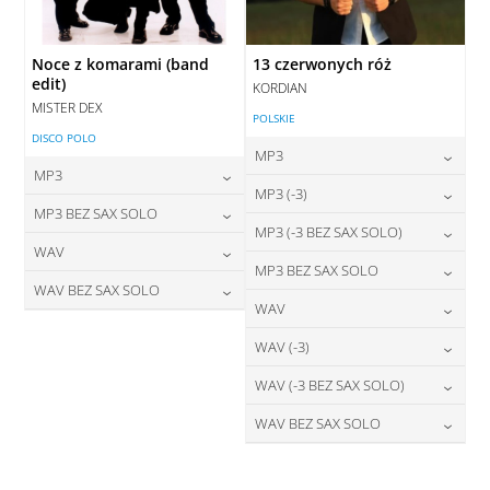
Noce z komarami (band
13 czerwonych róż
edit)
KORDIAN
MISTER DEX
POLSKIE
DISCO POLO
MP3
MP3
24,00
zł
MP3 (-3)
cena:
24,00
zł
MP3 BEZ SAX SOLO
cena:
24,00
zł
MP3 (-3 BEZ SAX SOLO)
cena:
DODAJ DO KOSZYKA
24,00
zł
WAV
cena:
DODAJ DO KOSZYKA
24,00
zł
MP3 BEZ SAX SOLO
cena:
DODAJ DO KOSZYKA
28,00
zł
WAV BEZ SAX SOLO
cena:
DODAJ DO KOSZYKA
24,00
zł
WAV
cena:
DODAJ DO KOSZYKA
28,00
zł
cena:
DODAJ DO KOSZYKA
28,00
zł
WAV (-3)
cena:
DODAJ DO KOSZYKA
DODAJ DO KOSZYKA
28,00
zł
WAV (-3 BEZ SAX SOLO)
cena:
DODAJ DO KOSZYKA
28,00
zł
WAV BEZ SAX SOLO
cena:
DODAJ DO KOSZYKA
28,00
zł
cena:
DODAJ DO KOSZYKA