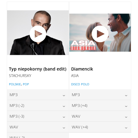
DODAJ DO KOSZYKA
Typ niepokorny (band edit)
Diamencik
STACHURSKY
ASIA
,
POLSKIE
POP
DISCO POLO
MP3
MP3
24,00
zł
24,00
zł
MP3 (-2)
MP3 (+4)
cena:
cena:
24,00
zł
24,00
zł
MP3 (-3)
WAV
cena:
cena:
DODAJ DO KOSZYKA
DODAJ DO KOSZYKA
24,00
zł
28,00
zł
WAV
WAV (+4)
cena:
cena:
DODAJ DO KOSZYKA
DODAJ DO KOSZYKA
WAV (-2)