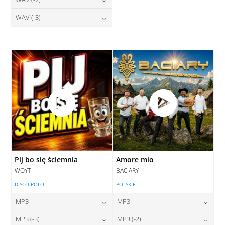
28,00
zł
28,00
zł
cena:
cena:
DODAJ DO KOSZYKA
DODAJ DO KOSZYKA
28,00
zł
WAV (-3)
cena:
DODAJ DO KOSZYKA
DODAJ DO KOSZYKA
28,00
zł
cena:
DODAJ DO KOSZYKA
DODAJ DO KOSZYKA
Pij bo się ściemnia
Amore mio
WOYT
BACIARY
DISCO POLO
POLSKIE
MP3
MP3
24,00
zł
24,00
zł
MP3 (-3)
MP3 (-2)
cena:
cena: