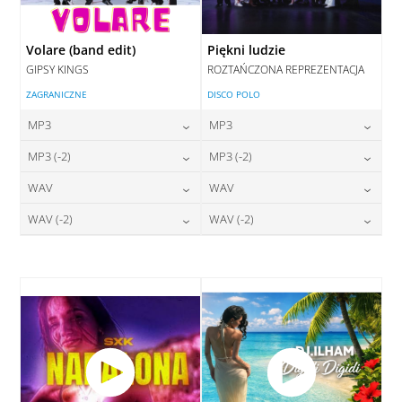
Volare (band edit)
Piękni ludzie
GIPSY KINGS
ROZTAŃCZONA REPREZENTACJA
ZAGRANICZNE
DISCO POLO
MP3
MP3
24,00
zł
24,00
zł
MP3 (-2)
MP3 (-2)
cena:
cena:
24,00
zł
24,00
zł
WAV
WAV
cena:
cena:
DODAJ DO KOSZYKA
DODAJ DO KOSZYKA
28,00
zł
28,00
zł
WAV (-2)
WAV (-2)
cena:
cena:
DODAJ DO KOSZYKA
DODAJ DO KOSZYKA
28,00
zł
28,00
zł
cena:
cena:
DODAJ DO KOSZYKA
DODAJ DO KOSZYKA
DODAJ DO KOSZYKA
DODAJ DO KOSZYKA