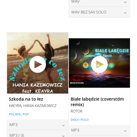
28,00
zł
24,00
zł
WAV
cena:
cena:
DODAJ DO KOSZYKA
DODAJ DO KOSZYKA
28,00
zł
WAV BEZ SAX SOLO
cena:
DODAJ DO KOSZYKA
DODAJ DO KOSZYKA
28,00
zł
cena:
DODAJ DO KOSZYKA
DODAJ DO KOSZYKA
Szkoda na to łez
Białe łabędzie (coverstdm
remix)
KAEYRA, HANIA KAZIMOWICZ
ROTOR
,
POLSKIE
POP
DISCO POLO
MP3
MP3
24,00
zł
MP3 (-3)
cena: