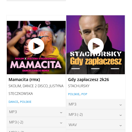
28,00
zł
cena:
DODAJ DO KOSZYKA
DODAJ DO KOSZYKA
Mamacita (rmx)
Gdy zapłaczesz 2k26
SKOLIM, DANCE 2 DISCO, JUSTYNA
STACHURSKY
STECZKOWSKA
,
POLSKIE
POP
,
DANCE
POLSKIE
MP3
MP3
24,00
zł
MP3 (-2)
cena:
24,00
zł
MP3 (-2)
cena:
24,00
zł
WAV
cena:
DODAJ DO KOSZYKA