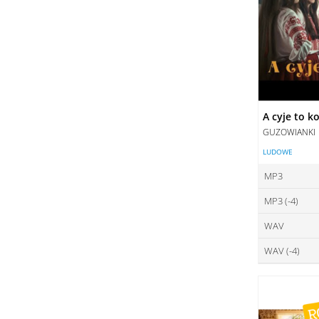
A cyje to k
GUZOWIANKI
LUDOWE
MP3
MP3 (-4)
ce
WAV
ce
DO
WAV (-4)
ce
DO
ce
DO
DO