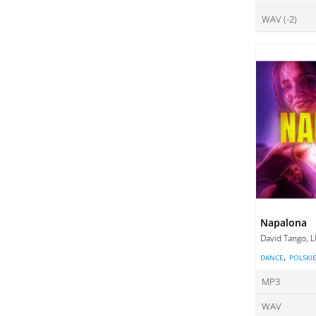
DO
WAV (-2)
ce
DO
ce
DO
DO
Napalona
David Tango, 
,
DANCE
POLSKI
MP3
WAV
ce