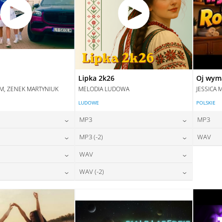
Lipka 2k26
Oj wym
IM, ZENEK MARTYNIUK
MELODIA LUDOWA
JESSICA 
LUDOWE
POLSKIE
MP3
MP3
24,00
zł
24,00
zł
MP3 (-2)
WAV
na:
cena:
24,00
zł
24,00
zł
WAV
na:
cena:
DAJ DO KOSZYKA
DODAJ DO KOSZYKA
28,00
zł
28,00
zł
WAV (-2)
na:
cena:
DAJ DO KOSZYKA
DODAJ DO KOSZYKA
28,00
zł
28,00
zł
na:
cena:
DAJ DO KOSZYKA
DODAJ DO KOSZYKA
DAJ DO KOSZYKA
DODAJ DO KOSZYKA