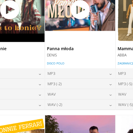
onie
Panna młoda
Mamma 
DENIS
ABBA
DISCO POLO
ZAGRANIC
MP3
MP3
24,00
zł
24,00
zł
MP3 (-2)
MP3 (-5)
na:
cena:
24,00
zł
24,00
zł
WAV
WAV
na:
cena:
DAJ DO KOSZYKA
DODAJ DO KOSZYKA
28,00
zł
28,00
zł
WAV (-2)
WAV (-5)
na:
cena:
DAJ DO KOSZYKA
DODAJ DO KOSZYKA
28,00
zł
28,00
zł
na:
cena:
DAJ DO KOSZYKA
DODAJ DO KOSZYKA
DAJ DO KOSZYKA
DODAJ DO KOSZYKA