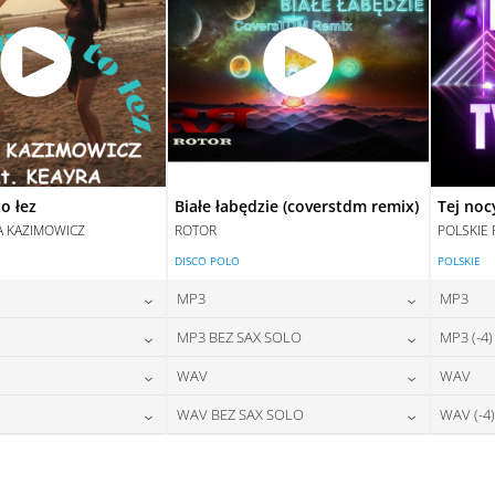
o łez
Białe łabędzie (coverstdm remix)
Tej noc
A KAZIMOWICZ
ROTOR
POLSKIE 
DISCO POLO
POLSKIE
MP3
MP3
24,00
zł
24,00
zł
MP3 BEZ SAX SOLO
MP3 (-4)
na:
cena:
28,00
zł
24,00
zł
WAV
WAV
na:
cena:
DAJ DO KOSZYKA
DODAJ DO KOSZYKA
28,00
zł
28,00
zł
WAV BEZ SAX SOLO
WAV (-4)
na:
cena:
DAJ DO KOSZYKA
DODAJ DO KOSZYKA
28,00
zł
28,00
zł
na:
cena:
DAJ DO KOSZYKA
DODAJ DO KOSZYKA