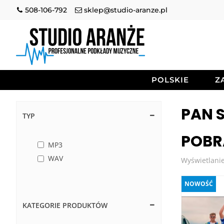
508-106-792
sklep@studio-aranze.pl
POLSKIE
Z
PAN 
TYP
POBR
MP3
WAV
Wyświetlanie
NOWOŚĆ
KATEGORIE PRODUKTÓW