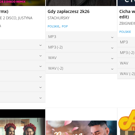
rmx)
Gdy zapłaczesz 2k26
Cicha w
edit)
E 2 DISCO, JUSTYNA
STACHURSKY
ZBIGNIE
,
A
POLSKIE
POP
POLSKIE
E
MP3
MP3
24,00
zł
MP3 (-2)
cena:
MP3 (-2)
24,00
zł
na:
24,00
zł
WAV
cena:
DODAJ DO KOSZYKA
WAV
24,00
zł
na:
28,00
zł
WAV (-2)
DAJ DO KOSZYKA
cena:
DODAJ DO KOSZYKA
WAV (-2)
24,00
zł
na:
28,00
zł
DAJ DO KOSZYKA
cena:
DODAJ DO KOSZYKA
28,00
zł
na:
DAJ DO KOSZYKA
DODAJ DO KOSZYKA
28,00
zł
na:
DAJ DO KOSZYKA
28,00
zł
na:
DAJ DO KOSZYKA
DAJ DO KOSZYKA