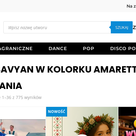
Na 
Wyszukiwarka
produktów
SZUKAJ
Z
AGRANICZNE
DANCE
POP
DISCO P
SAVYAN W KOLORKU AMARET
ANIA
Posortowane
 1–36 z 775 wyników
według
najnowszych
NOWOŚĆ