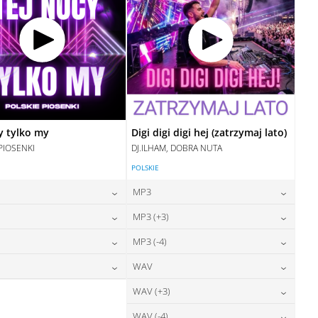
y tylko my
Digi digi digi hej (zatrzymaj lato)
PIOSENKI
DJ.ILHAM, DOBRA NUTA
POLSKIE
MP3
24,00
zł
24,00
zł
MP3 (+3)
cena:
cena:
24,00
zł
24,00
zł
MP3 (-4)
cena:
cena:
DODAJ DO KOSZYKA
DODAJ DO KOSZYKA
28,00
zł
24,00
zł
WAV
cena:
cena:
DODAJ DO KOSZYKA
DODAJ DO KOSZYKA
28,00
zł
28,00
zł
WAV (+3)
cena:
cena:
DODAJ DO KOSZYKA
DODAJ DO KOSZYKA
28,00
zł
WAV (-4)
cena: