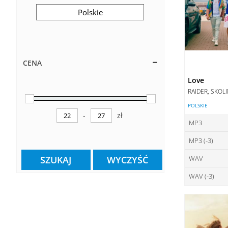
Polskie
CENA
Love
RAIDER, SKOL
POLSKIE
-
zł
Minimum Price
Maximum Price
MP3
MP3 (-3)
ce
WAV
SZUKAJ
WYCZYŚĆ
ce
DO
WAV (-3)
ce
DO
ce
DO
DO