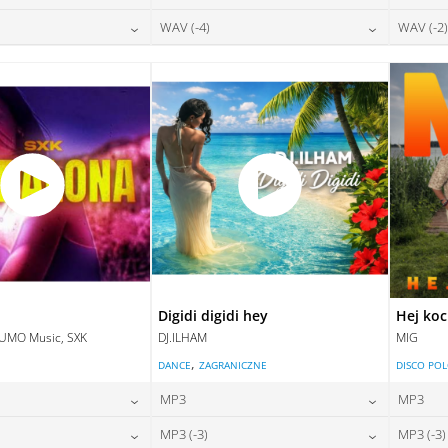
DAJ DO KOSZYKA
DODAJ DO KOSZYKA
28,00
zł
28,00
zł
WAV (-4)
WAV (-2)
na:
cena:
DAJ DO KOSZYKA
DODAJ DO KOSZYKA
28,00
zł
28,00
zł
na:
cena:
DAJ DO KOSZYKA
DODAJ DO KOSZYKA
DAJ DO KOSZYKA
DODAJ DO KOSZYKA
Digidi digidi hey
Hej ko
LUMO Music, SXK
DJ.ILHAM
MIG
,
E
DANCE
ZAGRANICZNE
DISCO PO
MP3
MP3
24,00
zł
24,00
zł
MP3 (-3)
MP3 (-3)
na:
cena: