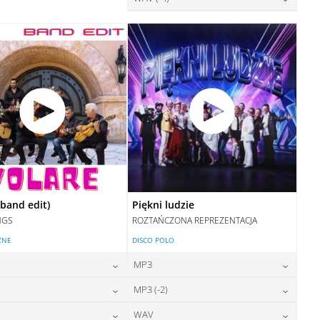
DODAJ DO KOSZYKA
DODAJ DO KOSZYKA
28,00
zł
cena:
DODAJ DO KOSZYKA
DODAJ DO KOSZYKA
(band edit)
Piękni ludzie
NGS
ROZTAŃCZONA REPREZENTACJA
ZNE
DISCO POLO
MP3
24,00
zł
24,00
zł
MP3 (-2)
cena:
cena:
24,00
zł
24,00
zł
WAV
cena:
cena: