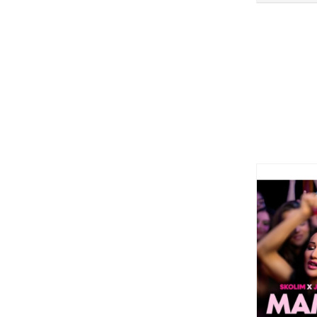
ce
DO
DO