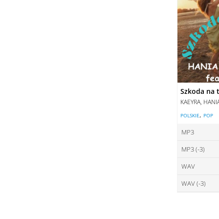
Szkoda na t
KAEYRA, HANI
,
POLSKIE
POP
MP3
MP3 (-3)
ce
WAV
ce
DO
WAV (-3)
ce
DO
ce
DO