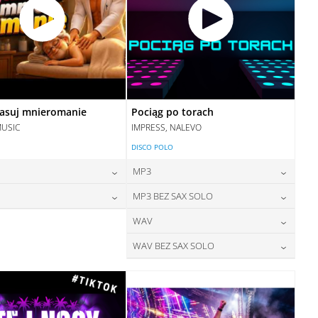
asuj mnieromanie
Pociąg po torach
MUSIC
IMPRESS, NALEVO
DISCO POLO
MP3
24,00
zł
24,00
zł
MP3 BEZ SAX SOLO
cena:
cena:
28,00
zł
24,00
zł
WAV
cena:
cena:
DODAJ DO KOSZYKA
DODAJ DO KOSZYKA
28,00
zł
WAV BEZ SAX SOLO
cena:
DODAJ DO KOSZYKA
DODAJ DO KOSZYKA
28,00
zł
cena:
DODAJ DO KOSZYKA
DODAJ DO KOSZYKA