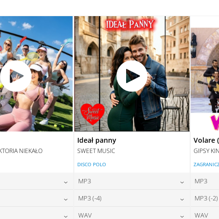
DAJ DO KOSZYKA
DODAJ DO KOSZYKA
Ideał panny
Volare 
KTORIA NIEKAŁO
SWEET MUSIC
GIPSY KI
DISCO POLO
ZAGRANIC
MP3
MP3
24,00
zł
24,00
zł
MP3 (-4)
MP3 (-2)
na:
cena:
24,00
zł
24,00
zł
WAV
WAV
na:
cena: