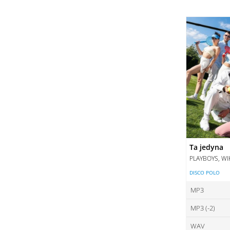
DO
Ta jedyna
PLAYBOYS, WI
DISCO POLO
MP3
MP3 (-2)
ce
WAV
ce