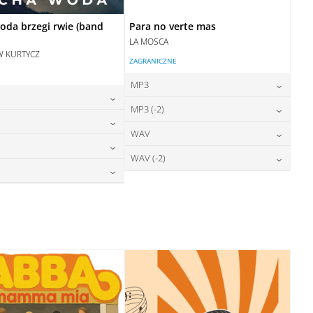
oda brzegi rwie (band
Para no verte mas
LA MOSCA
W KURTYCZ
ZAGRANICZNE
MP3
24,00
zł
MP3 (-2)
cena:
24,00
zł
cena:
24,00
zł
WAV
cena:
DODAJ DO KOSZYKA
24,00
zł
cena:
DODAJ DO KOSZYKA
28,00
zł
WAV (-2)
cena:
DODAJ DO KOSZYKA
28,00
zł
cena:
DODAJ DO KOSZYKA
28,00
zł
cena:
DODAJ DO KOSZYKA
28,00
zł
cena:
DODAJ DO KOSZYKA
DODAJ DO KOSZYKA
DODAJ DO KOSZYKA