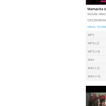
Mamacita (
SKOLIM, DANC
STECZKOWSK
,
DANCE
POLSKI
MP3
MP3 (-2)
ce
MP3 (+3)
ce
DO
WAV
ce
DO
WAV (-2)
ce
DO
WAV (+3)
ce
DO
ce
DO
DO