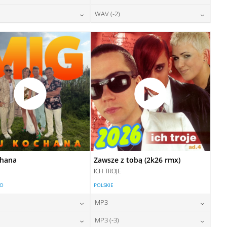
DODAJ DO KOSZYKA
DODAJ DO KOSZYKA
28,00
zł
28,00
zł
WAV (-2)
cena:
cena:
DODAJ DO KOSZYKA
DODAJ DO KOSZYKA
28,00
zł
28,00
zł
cena:
cena:
DODAJ DO KOSZYKA
DODAJ DO KOSZYKA
DODAJ DO KOSZYKA
DODAJ DO KOSZYKA
chana
Zawsze z tobą (2k26 rmx)
ICH TROJE
LO
POLSKIE
MP3
24,00
zł
24,00
zł
MP3 (-3)
cena:
cena: