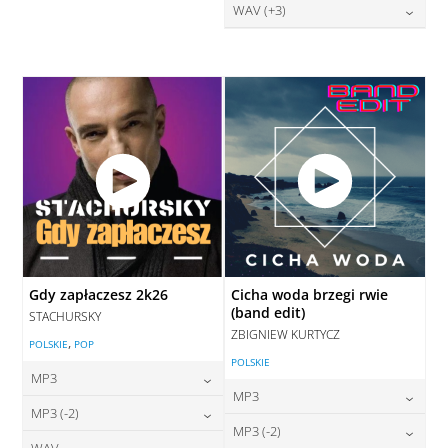
28,00
zł
WAV (+3)
cena:
DODAJ DO KOSZYKA
28,00
zł
cena:
DODAJ DO KOSZYKA
DODAJ DO KOSZYKA
Gdy zapłaczesz 2k26
Cicha woda brzegi rwie
(band edit)
STACHURSKY
ZBIGNIEW KURTYCZ
,
POLSKIE
POP
POLSKIE
MP3
MP3
24,00
zł
MP3 (-2)
cena:
24,00
zł
MP3 (-2)
cena:
WAV