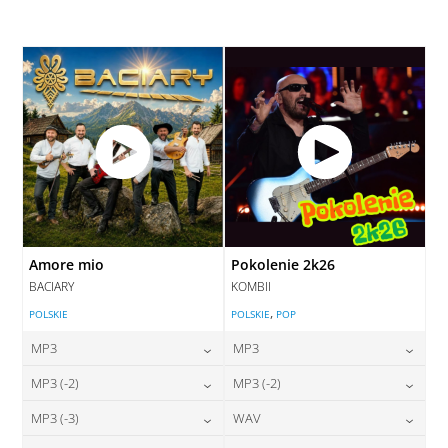
28,00
zł
cena:
DODAJ DO KOSZYKA
DODAJ DO KOSZYKA
Amore mio
Pokolenie 2k26
BACIARY
KOMBII
,
POLSKIE
POLSKIE
POP
MP3
MP3
24,00
zł
24,00
zł
MP3 (-2)
MP3 (-2)
cena:
cena:
24,00
zł
24,00
zł
MP3 (-3)
WAV
cena:
cena:
DODAJ DO KOSZYKA
DODAJ DO KOSZYKA