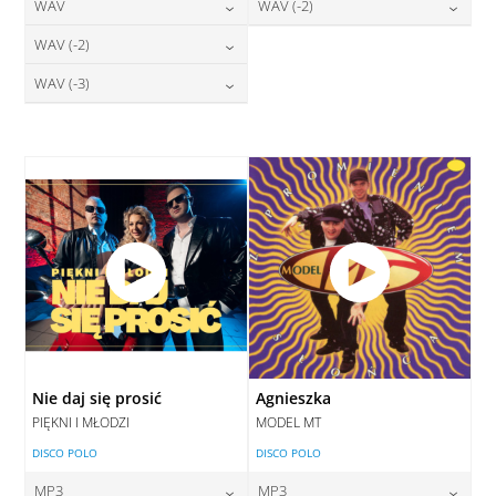
24,00
zł
28,00
zł
WAV
WAV (-2)
cena:
cena:
DODAJ DO KOSZYKA
DODAJ DO KOSZYKA
28,00
zł
28,00
zł
WAV (-2)
cena:
cena:
DODAJ DO KOSZYKA
DODAJ DO KOSZYKA
28,00
zł
WAV (-3)
cena:
DODAJ DO KOSZYKA
DODAJ DO KOSZYKA
28,00
zł
cena:
DODAJ DO KOSZYKA
DODAJ DO KOSZYKA
Nie daj się prosić
Agnieszka
PIĘKNI I MŁODZI
MODEL MT
DISCO POLO
DISCO POLO
MP3
MP3