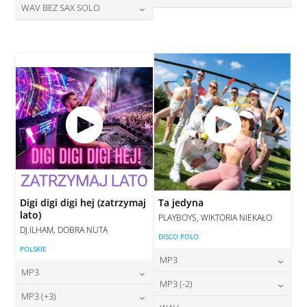
DODAJ DO KOSZYKA
28,00
zł
WAV BEZ SAX SOLO
cena:
DODAJ DO KOSZYKA
28,00
zł
cena:
DODAJ DO KOSZYKA
28,00
zł
cena:
DODAJ DO KOSZYKA
DODAJ DO KOSZYKA
DODAJ DO KOSZYKA
Digi digi digi hej (zatrzymaj
Ta jedyna
lato)
PLAYBOYS, WIKTORIA NIEKAŁO
DJ.ILHAM, DOBRA NUTA
DISCO POLO
POLSKIE
MP3
MP3
24,00
zł
MP3 (-2)
cena:
24,00
zł
MP3 (+3)
cena: