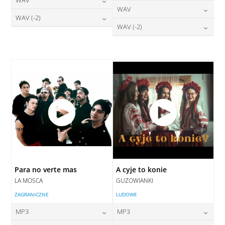
24,00
zł
cena:
DODAJ DO KOSZYKA
24,00
zł
WAV
cena:
DODAJ DO KOSZYKA
28,00
zł
WAV (-2)
cena:
DODAJ DO KOSZYKA
28,00
zł
WAV (-2)
cena:
DODAJ DO KOSZYKA
28,00
zł
cena:
DODAJ DO KOSZYKA
28,00
zł
cena:
DODAJ DO KOSZYKA
DODAJ DO KOSZYKA
DODAJ DO KOSZYKA
Para no verte mas
A cyje to konie
LA MOSCA
GUZOWIANKI
ZAGRANICZNE
LUDOWE
MP3
MP3