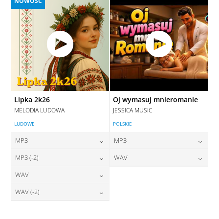
NOWOŚĆ
Lipka 2k26
Oj wymasuj mnieromanie
MELODIA LUDOWA
JESSICA MUSIC
LUDOWE
POLSKIE
MP3
MP3
24,00
zł
24,00
zł
MP3 (-2)
WAV
cena:
cena:
24,00
zł
28,00
zł
WAV
cena:
cena:
DODAJ DO KOSZYKA
DODAJ DO KOSZYKA
28,00
zł
WAV (-2)
cena:
DODAJ DO KOSZYKA
DODAJ DO KOSZYKA
28,00
zł
cena:
DODAJ DO KOSZYKA