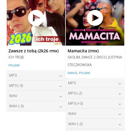
Zawsze z tobą (2k26 rmx)
Mamacita (rmx)
ICH TROJE
SKOLIM, DANCE 2 DISCO, JUSTYNA
STECZKOWSKA
POLSKIE
,
DANCE
POLSKIE
MP3
MP3
24,00
zł
MP3 (-3)
cena:
24,00
zł
MP3 (-2)
cena:
24,00
zł
WAV
cena:
DODAJ DO KOSZYKA
24,00
zł
MP3 (+3)
cena:
28,00
zł
WAV (-3)
DODAJ DO KOSZYKA
cena:
DODAJ DO KOSZYKA
24,00
zł
WAV
cena:
28,00
zł
DODAJ DO KOSZYKA
cena:
DODAJ DO KOSZYKA
28,00
zł
WAV (-2)
cena:
DODAJ DO KOSZYKA
DODAJ DO KOSZYKA