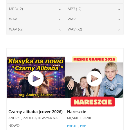
24,00
zł
24,00
zł
MP3 (-2)
MP3 (-2)
cena:
cena:
24,00
zł
24,00
zł
WAV
WAV
cena:
cena:
DODAJ DO KOSZYKA
DODAJ DO KOSZYKA
28,00
zł
28,00
zł
WAV (-2)
WAV (-2)
cena:
cena:
DODAJ DO KOSZYKA
DODAJ DO KOSZYKA
28,00
zł
28,00
zł
cena:
cena:
DODAJ DO KOSZYKA
DODAJ DO KOSZYKA
DODAJ DO KOSZYKA
DODAJ DO KOSZYKA
Czarny alibaba (cover 2026)
Nareszcie
ANDRZEJ ZAUCHA, KLASYKA NA
MĘSKIE GRANIE
NOWO
,
POLSKIE
POP