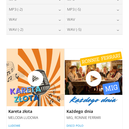
24,00
zł
24,00
zł
MP3 (-2)
MP3 (-5)
cena:
cena:
24,00
zł
24,00
zł
WAV
WAV
cena:
cena:
DODAJ DO KOSZYKA
DODAJ DO KOSZYKA
28,00
zł
28,00
zł
WAV (-2)
WAV (-5)
cena:
cena:
DODAJ DO KOSZYKA
DODAJ DO KOSZYKA
28,00
zł
28,00
zł
cena:
cena:
DODAJ DO KOSZYKA
DODAJ DO KOSZYKA
DODAJ DO KOSZYKA
DODAJ DO KOSZYKA
Kareta złota
Każdego dnia
MELODIA LUDOWA
MIG, RONNIE FERRARI
LUDOWE
DISCO POLO