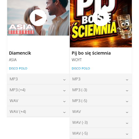
Diamencik
Pij bo się ściemnia
ASIA
WOYT
DISCO POLO
DISCO POLO
MP3
MP3
24,00
zł
24,00
zł
MP3 (+4)
MP3 (-3)
cena:
cena:
24,00
zł
24,00
zł
WAV
MP3 (-5)
cena:
cena:
DODAJ DO KOSZYKA
DODAJ DO KOSZYKA
28,00
zł
24,00
zł
WAV (+4)
WAV
cena:
cena:
DODAJ DO KOSZYKA
DODAJ DO KOSZYKA
28,00
zł
28,00
zł
WAV (-3)
cena:
cena:
DODAJ DO KOSZYKA
DODAJ DO KOSZYKA
28,00
zł
WAV (-5)
cena:
DODAJ DO KOSZYKA
DODAJ DO KOSZYKA