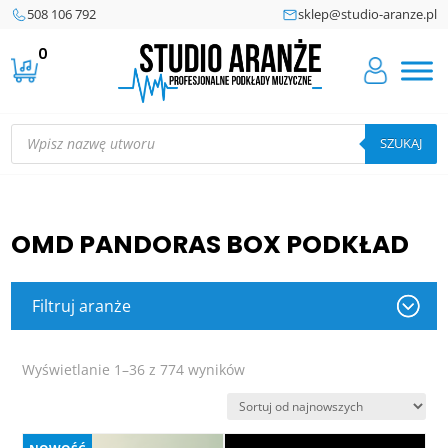
508 106 792
sklep@studio-aranze.pl
0
Wyszukiwarka
produktów
SZUKAJ
OMD PANDORAS BOX PODKŁAD
Filtruj aranże
Posortowane
Wyświetlanie 1–36 z 774 wyników
według
najnowszych