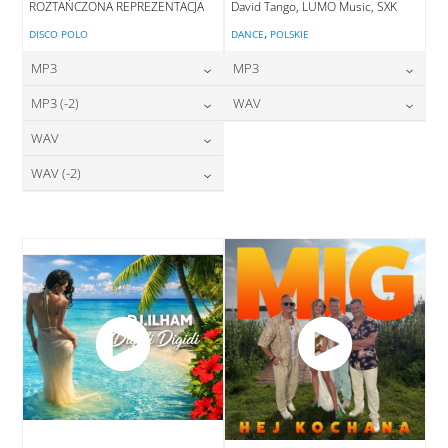
ROZTAŃCZONA REPREZENTACJA
David Tango, LUMO Music, SXK
,
DISCO POLO
DANCE
POLSKIE
MP3
MP3
24,00
zł
24,00
zł
MP3 (-2)
WAV
cena:
cena:
24,00
zł
28,00
zł
WAV
cena:
cena:
DODAJ DO KOSZYKA
DODAJ DO KOSZYKA
28,00
zł
WAV (-2)
cena:
DODAJ DO KOSZYKA
DODAJ DO KOSZYKA
28,00
zł
cena:
DODAJ DO KOSZYKA
DODAJ DO KOSZYKA