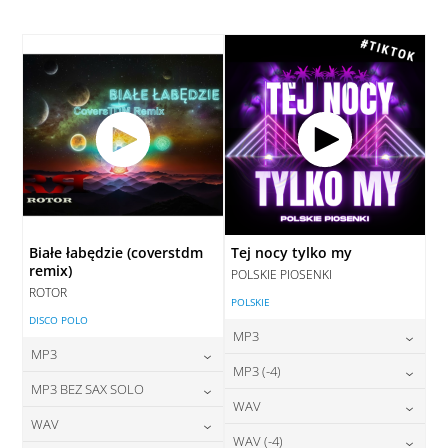
28,00
zł
28,00
zł
cena:
cena:
DODAJ DO KOSZYKA
DODAJ DO KOSZYKA
DODAJ DO KOSZYKA
DODAJ DO KOSZYKA
Białe łabędzie (coverstdm
Tej nocy tylko my
remix)
POLSKIE PIOSENKI
ROTOR
POLSKIE
DISCO POLO
MP3
MP3
24,00
zł
MP3 (-4)
cena:
24,00
zł
MP3 BEZ SAX SOLO
cena:
24,00
zł
WAV
cena:
DODAJ DO KOSZYKA
24,00
zł
WAV
cena:
DODAJ DO KOSZYKA
28,00
zł
WAV (-4)
cena: