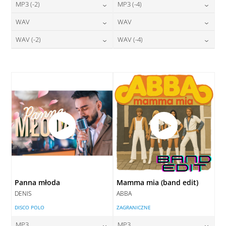
24,00
zł
24,00
zł
MP3 (-2)
MP3 (-4)
cena:
cena:
24,00
zł
24,00
zł
WAV
WAV
cena:
cena:
DODAJ DO KOSZYKA
DODAJ DO KOSZYKA
28,00
zł
28,00
zł
WAV (-2)
WAV (-4)
cena:
cena:
DODAJ DO KOSZYKA
DODAJ DO KOSZYKA
28,00
zł
28,00
zł
cena:
cena:
DODAJ DO KOSZYKA
DODAJ DO KOSZYKA
DODAJ DO KOSZYKA
DODAJ DO KOSZYKA
Panna młoda
Mamma mia (band edit)
DENIS
ABBA
DISCO POLO
ZAGRANICZNE
MP3
MP3