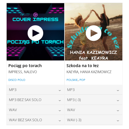
DODAJ DO KOSZYKA
Pociąg po torach
Szkoda na to łez
IMPRESS, NALEVO
KAEYRA, HANIA KAZIMOWICZ
,
DISCO POLO
POLSKIE
POP
MP3
MP3
24,00
zł
24,00
zł
MP3 BEZ SAX SOLO
MP3 (-3)
cena:
cena:
24,00
zł
28,00
zł
WAV
WAV
cena:
cena:
DODAJ DO KOSZYKA
DODAJ DO KOSZYKA
28,00
zł
28,00
zł
WAV BEZ SAX SOLO
WAV (-3)
cena:
cena:
DODAJ DO KOSZYKA
DODAJ DO KOSZYKA