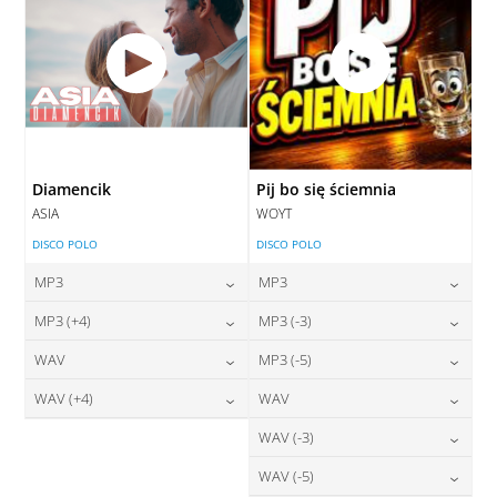
Diamencik
Pij bo się ściemnia
ASIA
WOYT
DISCO POLO
DISCO POLO
MP3
MP3
24,00
zł
24,00
zł
MP3 (+4)
MP3 (-3)
cena:
cena:
24,00
zł
24,00
zł
WAV
MP3 (-5)
cena:
cena:
DODAJ DO KOSZYKA
DODAJ DO KOSZYKA
28,00
zł
24,00
zł
WAV (+4)
WAV
cena:
cena:
DODAJ DO KOSZYKA
DODAJ DO KOSZYKA
28,00
zł
28,00
zł
WAV (-3)
cena:
cena:
DODAJ DO KOSZYKA
DODAJ DO KOSZYKA
28,00
zł
WAV (-5)
cena:
DODAJ DO KOSZYKA
DODAJ DO KOSZYKA