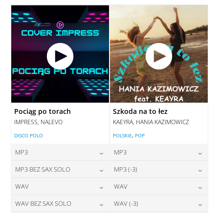
DODAJ DO KOSZYKA
Pociąg po torach
Szkoda na to łez
IMPRESS, NALEVO
KAEYRA, HANIA KAZIMOWICZ
,
DISCO POLO
POLSKIE
POP
MP3
MP3
24,00
zł
24,00
zł
MP3 BEZ SAX SOLO
MP3 (-3)
cena:
cena:
24,00
zł
28,00
zł
WAV
WAV
cena:
cena:
DODAJ DO KOSZYKA
DODAJ DO KOSZYKA
28,00
zł
28,00
zł
WAV BEZ SAX SOLO
WAV (-3)
cena:
cena:
DODAJ DO KOSZYKA
DODAJ DO KOSZYKA