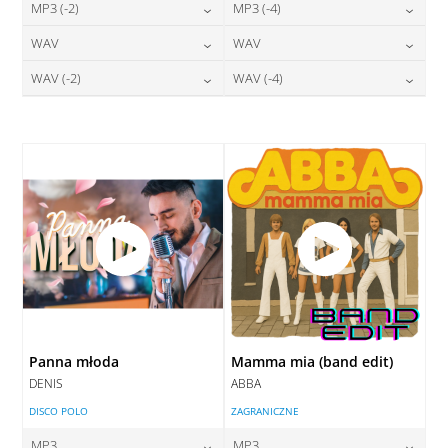
24,00
zł
24,00
zł
MP3 (-2)
MP3 (-4)
cena:
cena:
24,00
zł
24,00
zł
WAV
WAV
cena:
cena:
DODAJ DO KOSZYKA
DODAJ DO KOSZYKA
28,00
zł
28,00
zł
WAV (-2)
WAV (-4)
cena:
cena:
DODAJ DO KOSZYKA
DODAJ DO KOSZYKA
28,00
zł
28,00
zł
cena:
cena:
DODAJ DO KOSZYKA
DODAJ DO KOSZYKA
DODAJ DO KOSZYKA
DODAJ DO KOSZYKA
Panna młoda
Mamma mia (band edit)
DENIS
ABBA
DISCO POLO
ZAGRANICZNE
MP3
MP3