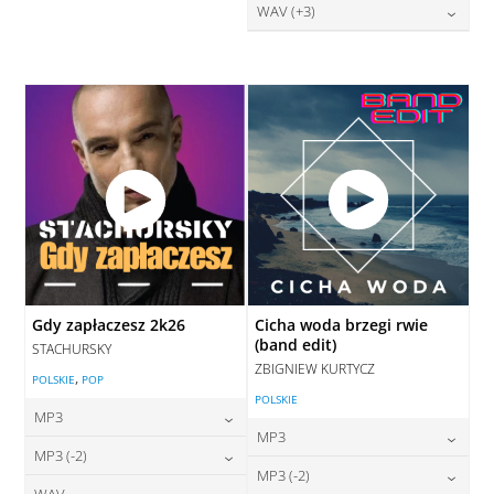
28,00
zł
WAV (+3)
cena:
DODAJ DO KOSZYKA
28,00
zł
cena:
DODAJ DO KOSZYKA
DODAJ DO KOSZYKA
Gdy zapłaczesz 2k26
Cicha woda brzegi rwie
(band edit)
STACHURSKY
ZBIGNIEW KURTYCZ
,
POLSKIE
POP
POLSKIE
MP3
MP3
24,00
zł
MP3 (-2)
cena:
24,00
zł
MP3 (-2)
cena:
WAV