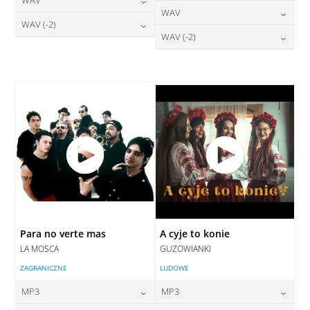
24,00
zł
cena:
DODAJ DO KOSZYKA
24,00
zł
WAV
cena:
DODAJ DO KOSZYKA
28,00
zł
WAV (-2)
cena:
DODAJ DO KOSZYKA
28,00
zł
WAV (-2)
cena:
DODAJ DO KOSZYKA
28,00
zł
cena:
DODAJ DO KOSZYKA
28,00
zł
cena:
DODAJ DO KOSZYKA
DODAJ DO KOSZYKA
DODAJ DO KOSZYKA
Para no verte mas
A cyje to konie
LA MOSCA
GUZOWIANKI
ZAGRANICZNE
LUDOWE
MP3
MP3