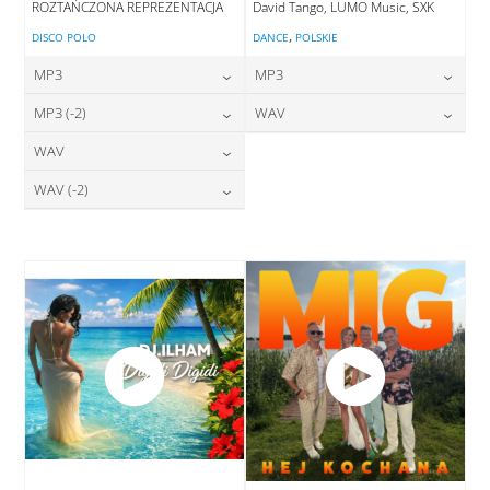
ROZTAŃCZONA REPREZENTACJA
David Tango, LUMO Music, SXK
,
DISCO POLO
DANCE
POLSKIE
MP3
MP3
24,00
zł
24,00
zł
MP3 (-2)
WAV
cena:
cena:
24,00
zł
28,00
zł
WAV
cena:
cena:
DODAJ DO KOSZYKA
DODAJ DO KOSZYKA
28,00
zł
WAV (-2)
cena:
DODAJ DO KOSZYKA
DODAJ DO KOSZYKA
28,00
zł
cena:
DODAJ DO KOSZYKA
DODAJ DO KOSZYKA