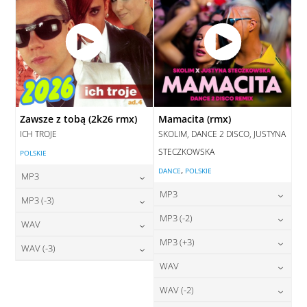
Zawsze z tobą (2k26 rmx)
Mamacita (rmx)
ICH TROJE
SKOLIM, DANCE 2 DISCO, JUSTYNA
STECZKOWSKA
POLSKIE
,
DANCE
POLSKIE
MP3
MP3
24,00
zł
MP3 (-3)
cena:
24,00
zł
MP3 (-2)
cena:
24,00
zł
WAV
cena:
DODAJ DO KOSZYKA
24,00
zł
MP3 (+3)
cena:
28,00
zł
WAV (-3)
DODAJ DO KOSZYKA
cena:
DODAJ DO KOSZYKA
24,00
zł
WAV
cena:
28,00
zł
DODAJ DO KOSZYKA
cena:
DODAJ DO KOSZYKA
28,00
zł
WAV (-2)
cena:
DODAJ DO KOSZYKA
DODAJ DO KOSZYKA