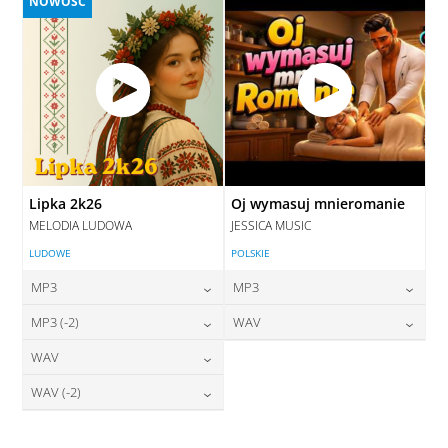
NOWOŚĆ
Lipka 2k26
Oj wymasuj mnieromanie
MELODIA LUDOWA
JESSICA MUSIC
LUDOWE
POLSKIE
MP3
MP3
24,00
zł
24,00
zł
MP3 (-2)
WAV
cena:
cena:
24,00
zł
28,00
zł
WAV
cena:
cena:
DODAJ DO KOSZYKA
DODAJ DO KOSZYKA
28,00
zł
WAV (-2)
cena:
DODAJ DO KOSZYKA
DODAJ DO KOSZYKA
28,00
zł
cena:
DODAJ DO KOSZYKA