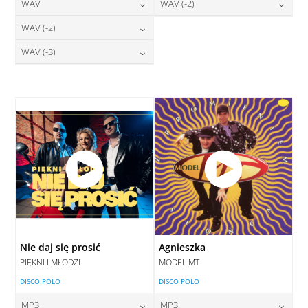
24,00
zł
28,00
zł
WAV
WAV (-2)
cena:
cena:
DODAJ DO KOSZYKA
DODAJ DO KOSZYKA
28,00
zł
28,00
zł
WAV (-2)
cena:
cena:
DODAJ DO KOSZYKA
DODAJ DO KOSZYKA
28,00
zł
WAV (-3)
cena:
DODAJ DO KOSZYKA
DODAJ DO KOSZYKA
28,00
zł
cena:
DODAJ DO KOSZYKA
DODAJ DO KOSZYKA
Nie daj się prosić
Agnieszka
PIĘKNI I MŁODZI
MODEL MT
DISCO POLO
DISCO POLO
MP3
MP3