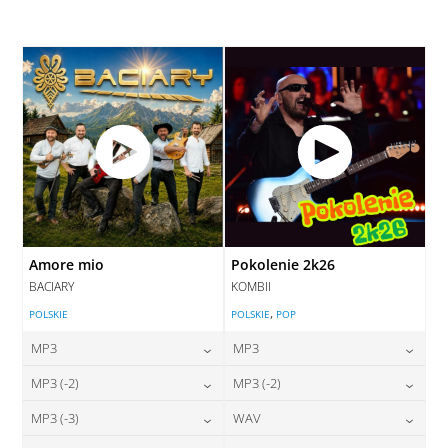
28,00
zł
cena:
DODAJ DO KOSZYKA
DODAJ DO KOSZYKA
Amore mio
Pokolenie 2k26
BACIARY
KOMBII
,
POLSKIE
POLSKIE
POP
MP3
MP3
24,00
zł
24,00
zł
MP3 (-2)
MP3 (-2)
cena:
cena:
24,00
zł
24,00
zł
MP3 (-3)
WAV
cena:
cena:
DODAJ DO KOSZYKA
DODAJ DO KOSZYKA