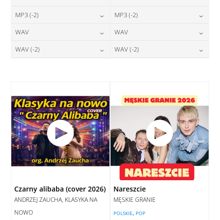
24,00
zł
24,00
zł
MP3 (-2)
MP3 (-2)
cena:
cena:
24,00
zł
24,00
zł
WAV
WAV
cena:
cena:
DODAJ DO KOSZYKA
DODAJ DO KOSZYKA
28,00
zł
28,00
zł
WAV (-2)
WAV (-2)
cena:
cena:
DODAJ DO KOSZYKA
DODAJ DO KOSZYKA
28,00
zł
28,00
zł
cena:
cena:
DODAJ DO KOSZYKA
DODAJ DO KOSZYKA
DODAJ DO KOSZYKA
DODAJ DO KOSZYKA
Czarny alibaba (cover 2026)
Nareszcie
ANDRZEJ ZAUCHA, KLASYKA NA
MĘSKIE GRANIE
NOWO
,
POLSKIE
POP