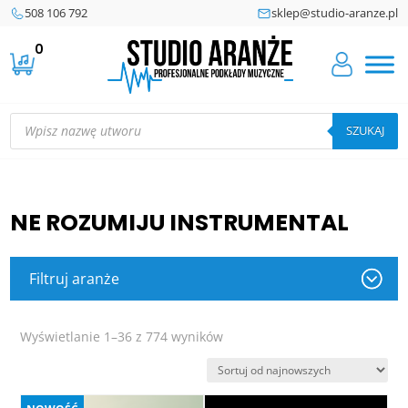
508 106 792
sklep@studio-aranze.pl
0
Wyszukiwarka
produktów
SZUKAJ
NE ROZUMIJU INSTRUMENTAL
Filtruj aranże
Posortowane
Wyświetlanie 1–36 z 774 wyników
według
najnowszych