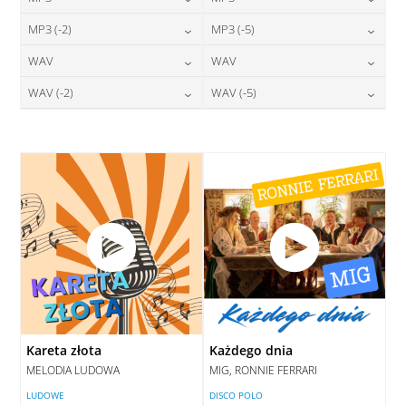
24,00
zł
24,00
zł
MP3 (-2)
MP3 (-5)
cena:
cena:
24,00
zł
24,00
zł
WAV
WAV
cena:
cena:
DODAJ DO KOSZYKA
DODAJ DO KOSZYKA
28,00
zł
28,00
zł
WAV (-2)
WAV (-5)
cena:
cena:
DODAJ DO KOSZYKA
DODAJ DO KOSZYKA
28,00
zł
28,00
zł
cena:
cena:
DODAJ DO KOSZYKA
DODAJ DO KOSZYKA
DODAJ DO KOSZYKA
DODAJ DO KOSZYKA
Kareta złota
Każdego dnia
MELODIA LUDOWA
MIG, RONNIE FERRARI
LUDOWE
DISCO POLO