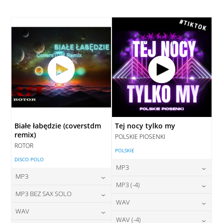
28,00
zł
28,00
zł
cena:
cena:
DODAJ DO KOSZYKA
DODAJ DO KOSZYKA
DODAJ DO KOSZYKA
DODAJ DO KOSZYKA
Białe łabędzie (coverstdm
Tej nocy tylko my
remix)
POLSKIE PIOSENKI
ROTOR
POLSKIE
DISCO POLO
MP3
MP3
24,00
zł
MP3 (-4)
cena:
24,00
zł
MP3 BEZ SAX SOLO
cena:
24,00
zł
WAV
cena:
DODAJ DO KOSZYKA
24,00
zł
WAV
cena:
DODAJ DO KOSZYKA
28,00
zł
WAV (-4)
cena: