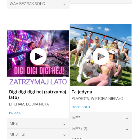
DODAJ DO KOSZYKA
28,00
zł
WAV BEZ SAX SOLO
cena:
DODAJ DO KOSZYKA
28,00
zł
cena:
DODAJ DO KOSZYKA
28,00
zł
cena:
DODAJ DO KOSZYKA
DODAJ DO KOSZYKA
DODAJ DO KOSZYKA
Digi digi digi hej (zatrzymaj
Ta jedyna
lato)
PLAYBOYS, WIKTORIA NIEKAŁO
DJ.ILHAM, DOBRA NUTA
DISCO POLO
POLSKIE
MP3
MP3
24,00
zł
MP3 (-2)
cena:
24,00
zł
MP3 (+3)
cena: