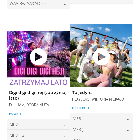
DODAJ DO KOSZYKA
28,00
zł
WAV BEZ SAX SOLO
cena:
DODAJ DO KOSZYKA
28,00
zł
cena:
DODAJ DO KOSZYKA
28,00
zł
cena:
DODAJ DO KOSZYKA
DODAJ DO KOSZYKA
DODAJ DO KOSZYKA
Digi digi digi hej (zatrzymaj
Ta jedyna
lato)
PLAYBOYS, WIKTORIA NIEKAŁO
DJ.ILHAM, DOBRA NUTA
DISCO POLO
POLSKIE
MP3
MP3
24,00
zł
MP3 (-2)
cena:
24,00
zł
MP3 (+3)
cena: