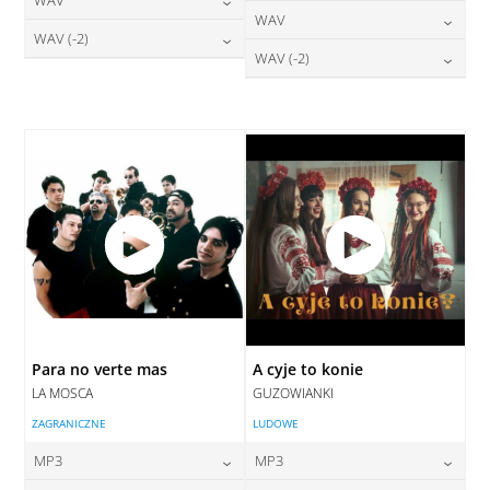
24,00
zł
cena:
DODAJ DO KOSZYKA
24,00
zł
WAV
cena:
DODAJ DO KOSZYKA
28,00
zł
WAV (-2)
cena:
DODAJ DO KOSZYKA
28,00
zł
WAV (-2)
cena:
DODAJ DO KOSZYKA
28,00
zł
cena:
DODAJ DO KOSZYKA
28,00
zł
cena:
DODAJ DO KOSZYKA
DODAJ DO KOSZYKA
DODAJ DO KOSZYKA
Para no verte mas
A cyje to konie
LA MOSCA
GUZOWIANKI
ZAGRANICZNE
LUDOWE
MP3
MP3