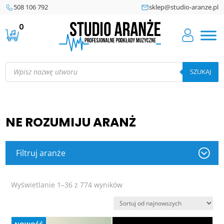
508 106 792
sklep@studio-aranze.pl
0
Wyszukiwarka
produktów
SZUKAJ
NE ROZUMIJU ARANŻ
Filtruj aranże
Posortowane
Wyświetlanie 1–36 z 774 wyników
według
najnowszych