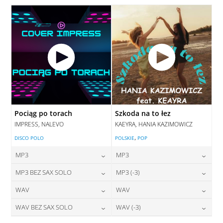
DODAJ DO KOSZYKA
Pociąg po torach
Szkoda na to łez
IMPRESS, NALEVO
KAEYRA, HANIA KAZIMOWICZ
,
DISCO POLO
POLSKIE
POP
MP3
MP3
24,00
zł
24,00
zł
MP3 BEZ SAX SOLO
MP3 (-3)
cena:
cena:
24,00
zł
28,00
zł
WAV
WAV
cena:
cena:
DODAJ DO KOSZYKA
DODAJ DO KOSZYKA
28,00
zł
28,00
zł
WAV BEZ SAX SOLO
WAV (-3)
cena:
cena:
DODAJ DO KOSZYKA
DODAJ DO KOSZYKA