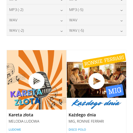
24,00
zł
24,00
zł
MP3 (-2)
MP3 (-5)
cena:
cena:
24,00
zł
24,00
zł
WAV
WAV
cena:
cena:
DODAJ DO KOSZYKA
DODAJ DO KOSZYKA
28,00
zł
28,00
zł
WAV (-2)
WAV (-5)
cena:
cena:
DODAJ DO KOSZYKA
DODAJ DO KOSZYKA
28,00
zł
28,00
zł
cena:
cena:
DODAJ DO KOSZYKA
DODAJ DO KOSZYKA
DODAJ DO KOSZYKA
DODAJ DO KOSZYKA
Kareta złota
Każdego dnia
MELODIA LUDOWA
MIG, RONNIE FERRARI
LUDOWE
DISCO POLO