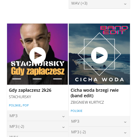
28,00
zł
WAV (+3)
cena:
DODAJ DO KOSZYKA
28,00
zł
cena:
DODAJ DO KOSZYKA
DODAJ DO KOSZYKA
Gdy zapłaczesz 2k26
Cicha woda brzegi rwie
(band edit)
STACHURSKY
ZBIGNIEW KURTYCZ
,
POLSKIE
POP
POLSKIE
MP3
MP3
24,00
zł
MP3 (-2)
cena:
24,00
zł
MP3 (-2)
cena:
WAV