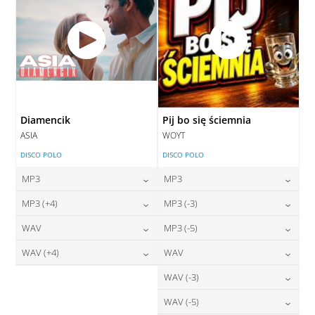
Diamencik
Pij bo się ściemnia
ASIA
WOYT
DISCO POLO
DISCO POLO
MP3
MP3
24,00
zł
24,00
zł
MP3 (+4)
MP3 (-3)
cena:
cena:
24,00
zł
24,00
zł
WAV
MP3 (-5)
cena:
cena:
DODAJ DO KOSZYKA
DODAJ DO KOSZYKA
28,00
zł
24,00
zł
WAV (+4)
WAV
cena:
cena:
DODAJ DO KOSZYKA
DODAJ DO KOSZYKA
28,00
zł
28,00
zł
WAV (-3)
cena:
cena:
DODAJ DO KOSZYKA
DODAJ DO KOSZYKA
28,00
zł
WAV (-5)
cena:
DODAJ DO KOSZYKA
DODAJ DO KOSZYKA