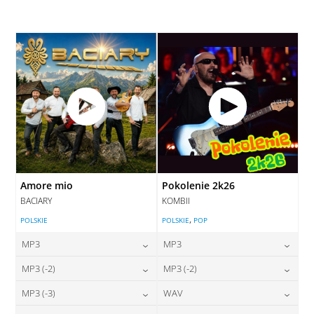
28,00
zł
cena:
DODAJ DO KOSZYKA
DODAJ DO KOSZYKA
Amore mio
Pokolenie 2k26
BACIARY
KOMBII
,
POLSKIE
POLSKIE
POP
MP3
MP3
24,00
zł
24,00
zł
MP3 (-2)
MP3 (-2)
cena:
cena:
24,00
zł
24,00
zł
MP3 (-3)
WAV
cena:
cena:
DODAJ DO KOSZYKA
DODAJ DO KOSZYKA