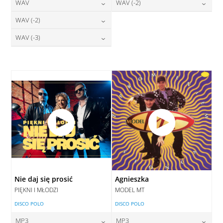
24,00
zł
28,00
zł
WAV
WAV (-2)
cena:
cena:
DODAJ DO KOSZYKA
DODAJ DO KOSZYKA
28,00
zł
28,00
zł
WAV (-2)
cena:
cena:
DODAJ DO KOSZYKA
DODAJ DO KOSZYKA
28,00
zł
WAV (-3)
cena:
DODAJ DO KOSZYKA
DODAJ DO KOSZYKA
28,00
zł
cena:
DODAJ DO KOSZYKA
DODAJ DO KOSZYKA
Nie daj się prosić
Agnieszka
PIĘKNI I MŁODZI
MODEL MT
DISCO POLO
DISCO POLO
MP3
MP3