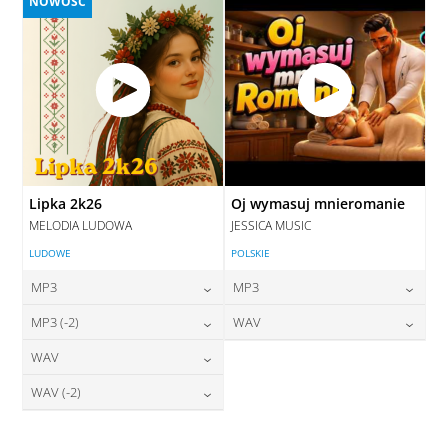
NOWOŚĆ
Lipka 2k26
Oj wymasuj mnieromanie
MELODIA LUDOWA
JESSICA MUSIC
LUDOWE
POLSKIE
MP3
MP3
24,00
zł
24,00
zł
MP3 (-2)
WAV
cena:
cena:
24,00
zł
28,00
zł
WAV
cena:
cena:
DODAJ DO KOSZYKA
DODAJ DO KOSZYKA
28,00
zł
WAV (-2)
cena:
DODAJ DO KOSZYKA
DODAJ DO KOSZYKA
28,00
zł
cena:
DODAJ DO KOSZYKA