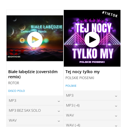
28,00
zł
28,00
zł
cena:
cena:
DODAJ DO KOSZYKA
DODAJ DO KOSZYKA
DODAJ DO KOSZYKA
DODAJ DO KOSZYKA
Białe łabędzie (coverstdm
Tej nocy tylko my
remix)
POLSKIE PIOSENKI
ROTOR
POLSKIE
DISCO POLO
MP3
MP3
24,00
zł
MP3 (-4)
cena:
24,00
zł
MP3 BEZ SAX SOLO
cena:
24,00
zł
WAV
cena:
DODAJ DO KOSZYKA
24,00
zł
WAV
cena:
DODAJ DO KOSZYKA
28,00
zł
WAV (-4)
cena: