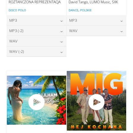
ROZTAŃCZONA REPREZENTACJA
David Tango, LUMO Music, SXK
,
DISCO POLO
DANCE
POLSKIE
MP3
MP3
24,00
zł
24,00
zł
MP3 (-2)
WAV
cena:
cena:
24,00
zł
28,00
zł
WAV
cena:
cena:
DODAJ DO KOSZYKA
DODAJ DO KOSZYKA
28,00
zł
WAV (-2)
cena:
DODAJ DO KOSZYKA
DODAJ DO KOSZYKA
28,00
zł
cena:
DODAJ DO KOSZYKA
DODAJ DO KOSZYKA