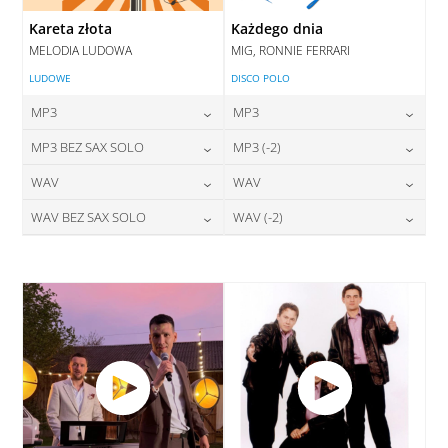
Kareta złota
Każdego dnia
MELODIA LUDOWA
MIG, RONNIE FERRARI
LUDOWE
DISCO POLO
MP3
MP3
24,00
zł
24,00
zł
MP3 BEZ SAX SOLO
MP3 (-2)
cena:
cena:
24,00
zł
24,00
zł
WAV
WAV
cena:
cena:
DODAJ DO KOSZYKA
DODAJ DO KOSZYKA
28,00
zł
28,00
zł
WAV BEZ SAX SOLO
WAV (-2)
cena:
cena:
DODAJ DO KOSZYKA
DODAJ DO KOSZYKA
28,00
zł
28,00
zł
cena:
cena:
DODAJ DO KOSZYKA
DODAJ DO KOSZYKA
DODAJ DO KOSZYKA
DODAJ DO KOSZYKA