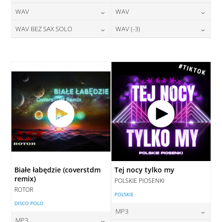
24,00
zł
28,00
zł
WAV
WAV
cena:
cena:
DODAJ DO KOSZYKA
DODAJ DO KOSZYKA
28,00
zł
28,00
zł
WAV BEZ SAX SOLO
WAV (-3)
cena:
cena:
DODAJ DO KOSZYKA
DODAJ DO KOSZYKA
28,00
zł
28,00
zł
cena:
cena:
DODAJ DO KOSZYKA
DODAJ DO KOSZYKA
DODAJ DO KOSZYKA
DODAJ DO KOSZYKA
Białe łabędzie (coverstdm
Tej nocy tylko my
remix)
POLSKIE PIOSENKI
ROTOR
POLSKIE
DISCO POLO
MP3
MP3