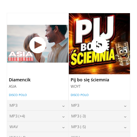
28,00
zł
cena:
DODAJ DO KOSZYKA
DODAJ DO KOSZYKA
Diamencik
Pij bo się ściemnia
ASIA
WOYT
DISCO POLO
DISCO POLO
MP3
MP3
24,00
zł
24,00
zł
MP3 (+4)
MP3 (-3)
cena:
cena:
24,00
zł
24,00
zł
WAV
MP3 (-5)
cena:
cena:
DODAJ DO KOSZYKA
DODAJ DO KOSZYKA