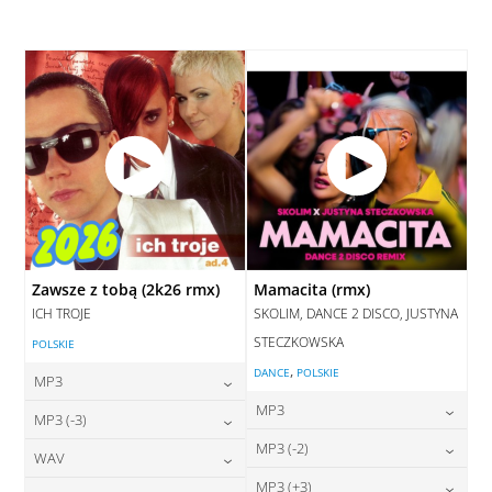
28,00
zł
cena:
DODAJ DO KOSZYKA
DODAJ DO KOSZYKA
Zawsze z tobą (2k26 rmx)
Mamacita (rmx)
ICH TROJE
SKOLIM, DANCE 2 DISCO, JUSTYNA
STECZKOWSKA
POLSKIE
,
DANCE
POLSKIE
MP3
MP3
24,00
zł
MP3 (-3)
cena:
24,00
zł
MP3 (-2)
cena:
24,00
zł
WAV
cena:
DODAJ DO KOSZYKA
24,00
zł
MP3 (+3)
cena: