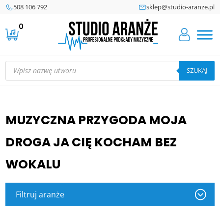
508 106 792
sklep@studio-aranze.pl
0
Wyszukiwarka
produktów
SZUKAJ
MUZYCZNA PRZYGODA MOJA
DROGA JA CIĘ KOCHAM BEZ
WOKALU
Filtruj aranże