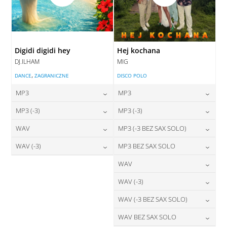
Digidi digidi hey
Hej kochana
DJ.ILHAM
MIG
,
DANCE
ZAGRANICZNE
DISCO POLO
MP3
MP3
24,00
zł
24,00
zł
MP3 (-3)
MP3 (-3)
cena:
cena:
24,00
zł
24,00
zł
WAV
MP3 (-3 BEZ SAX SOLO)
cena:
cena:
DODAJ DO KOSZYKA
DODAJ DO KOSZYKA
28,00
zł
24,00
zł
WAV (-3)
MP3 BEZ SAX SOLO
cena:
cena:
DODAJ DO KOSZYKA
DODAJ DO KOSZYKA
28,00
zł
24,00
zł
WAV
cena:
cena:
DODAJ DO KOSZYKA
DODAJ DO KOSZYKA
28,00
zł
WAV (-3)
cena:
DODAJ DO KOSZYKA
DODAJ DO KOSZYKA
28,00
zł
WAV (-3 BEZ SAX SOLO)
cena:
DODAJ DO KOSZYKA
28,00
zł
WAV BEZ SAX SOLO
cena:
DODAJ DO KOSZYKA