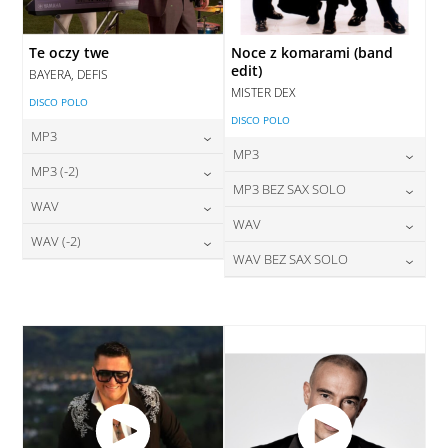
Te oczy twe
Noce z komarami (band
edit)
BAYERA, DEFIS
MISTER DEX
DISCO POLO
DISCO POLO
MP3
MP3
24,00
zł
MP3 (-2)
cena:
24,00
zł
MP3 BEZ SAX SOLO
cena:
24,00
zł
WAV
cena:
DODAJ DO KOSZYKA
24,00
zł
WAV
cena:
DODAJ DO KOSZYKA
28,00
zł
WAV (-2)
cena:
DODAJ DO KOSZYKA
28,00
zł
WAV BEZ SAX SOLO
cena:
DODAJ DO KOSZYKA
28,00
zł
cena:
DODAJ DO KOSZYKA
28,00
zł
cena:
DODAJ DO KOSZYKA
DODAJ DO KOSZYKA
DODAJ DO KOSZYKA