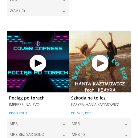
24,00
zł
28,00
zł
cena:
cena:
DODAJ DO KOSZYKA
DODAJ DO KOSZYKA
28,00
zł
WAV (-2)
cena:
DODAJ DO KOSZYKA
DODAJ DO KOSZYKA
28,00
zł
cena:
DODAJ DO KOSZYKA
DODAJ DO KOSZYKA
Pociąg po torach
Szkoda na to łez
IMPRESS, NALEVO
KAEYRA, HANIA KAZIMOWICZ
,
DISCO POLO
POLSKIE
POP
MP3
MP3
24,00
zł
24,00
zł
MP3 BEZ SAX SOLO
MP3 (-3)
cena:
cena: