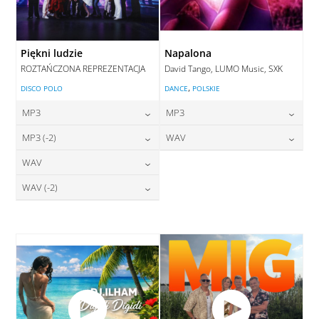
Piękni ludzie
Napalona
ROZTAŃCZONA REPREZENTACJA
David Tango, LUMO Music, SXK
,
DISCO POLO
DANCE
POLSKIE
MP3
MP3
24,00
zł
24,00
zł
MP3 (-2)
WAV
cena:
cena:
24,00
zł
28,00
zł
WAV
cena:
cena:
DODAJ DO KOSZYKA
DODAJ DO KOSZYKA
28,00
zł
WAV (-2)
cena:
DODAJ DO KOSZYKA
DODAJ DO KOSZYKA
28,00
zł
cena:
DODAJ DO KOSZYKA
DODAJ DO KOSZYKA