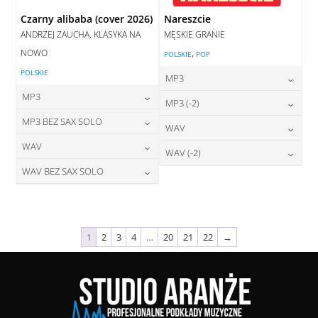
Czarny alibaba (cover 2026)
Nareszcie
ANDRZEJ ZAUCHA, KLASYKA NA
MĘSKIE GRANIE
NOWO
,
POLSKIE
POP
POLSKIE
MP3
MP3
24,00
zł
MP3 (-2)
cena:
24,00
zł
MP3 BEZ SAX SOLO
cena:
24,00
zł
WAV
cena:
DODAJ DO KOSZYKA
24,00
zł
WAV
cena:
28,00
zł
WAV (-2)
DODAJ DO KOSZYKA
cena:
DODAJ DO KOSZYKA
28,00
zł
WAV BEZ SAX SOLO
cena:
28,00
zł
DODAJ DO KOSZYKA
cena:
DODAJ DO KOSZYKA
28,00
zł
cena:
DODAJ DO KOSZYKA
DODAJ DO KOSZYKA
DODAJ DO KOSZYKA
1
2
3
4
…
20
21
22
→