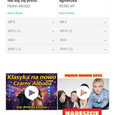
Nie daj się prosić
Agnieszka
PIĘKNI I MŁODZI
MODEL MT
DISCO POLO
DISCO POLO
MP3
MP3
24,00
zł
24,00
zł
MP3 (-2)
MP3 (-2)
cena:
cena:
24,00
zł
24,00
zł
WAV
WAV
cena:
cena:
DODAJ DO KOSZYKA
DODAJ DO KOSZYKA
28,00
zł
28,00
zł
WAV (-2)
WAV (-2)
cena:
cena:
DODAJ DO KOSZYKA
DODAJ DO KOSZYKA
28,00
zł
28,00
zł
cena:
cena:
DODAJ DO KOSZYKA
DODAJ DO KOSZYKA
DODAJ DO KOSZYKA
DODAJ DO KOSZYKA