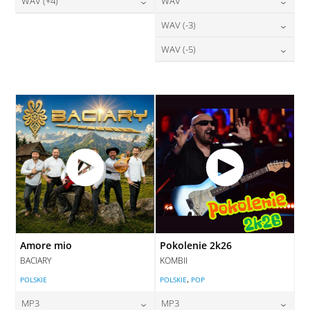
28,00
zł
24,00
zł
WAV (+4)
WAV
cena:
cena:
DODAJ DO KOSZYKA
DODAJ DO KOSZYKA
28,00
zł
28,00
zł
WAV (-3)
cena:
cena:
DODAJ DO KOSZYKA
DODAJ DO KOSZYKA
28,00
zł
WAV (-5)
cena:
DODAJ DO KOSZYKA
DODAJ DO KOSZYKA
28,00
zł
cena:
DODAJ DO KOSZYKA
DODAJ DO KOSZYKA
Amore mio
Pokolenie 2k26
BACIARY
KOMBII
,
POLSKIE
POLSKIE
POP
MP3
MP3