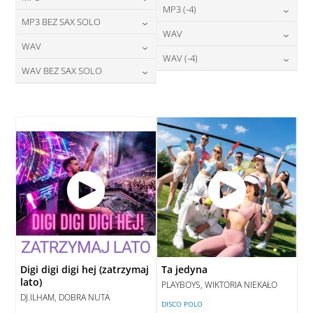
24,00
zł
MP3 (-4)
cena:
24,00
zł
MP3 BEZ SAX SOLO
cena:
24,00
zł
WAV
cena:
DODAJ DO KOSZYKA
24,00
zł
WAV
cena:
DODAJ DO KOSZYKA
28,00
zł
WAV (-4)
cena:
DODAJ DO KOSZYKA
28,00
zł
WAV BEZ SAX SOLO
cena:
DODAJ DO KOSZYKA
28,00
zł
cena:
DODAJ DO KOSZYKA
28,00
zł
cena:
DODAJ DO KOSZYKA
DODAJ DO KOSZYKA
DODAJ DO KOSZYKA
Digi digi digi hej (zatrzymaj
Ta jedyna
lato)
PLAYBOYS, WIKTORIA NIEKAŁO
DJ.ILHAM, DOBRA NUTA
DISCO POLO