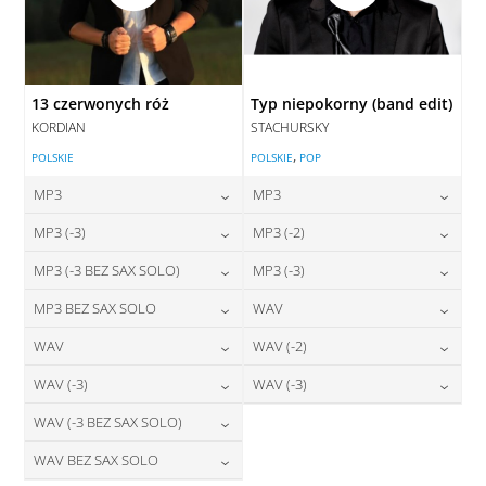
13 czerwonych róż
Typ niepokorny (band edit)
KORDIAN
STACHURSKY
,
POLSKIE
POLSKIE
POP
MP3
MP3
24,00
zł
24,00
zł
MP3 (-3)
MP3 (-2)
cena:
cena:
24,00
zł
24,00
zł
MP3 (-3 BEZ SAX SOLO)
MP3 (-3)
cena:
cena:
DODAJ DO KOSZYKA
DODAJ DO KOSZYKA
24,00
zł
24,00
zł
MP3 BEZ SAX SOLO
WAV
cena:
cena:
DODAJ DO KOSZYKA
DODAJ DO KOSZYKA
24,00
zł
28,00
zł
WAV
WAV (-2)
cena:
cena:
DODAJ DO KOSZYKA
DODAJ DO KOSZYKA
28,00
zł
28,00
zł
WAV (-3)
WAV (-3)
cena:
cena:
DODAJ DO KOSZYKA
DODAJ DO KOSZYKA
28,00
zł
28,00
zł
WAV (-3 BEZ SAX SOLO)
cena:
cena:
DODAJ DO KOSZYKA
DODAJ DO KOSZYKA
28,00
zł
WAV BEZ SAX SOLO
cena:
DODAJ DO KOSZYKA
DODAJ DO KOSZYKA