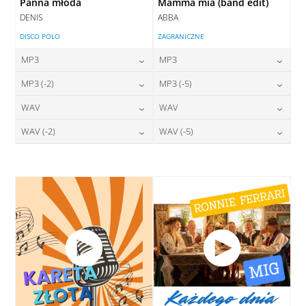
Panna młoda
Mamma mia (band edit)
DENIS
ABBA
DISCO POLO
ZAGRANICZNE
MP3
MP3
24,00
zł
24,00
zł
MP3 (-2)
MP3 (-5)
cena:
cena:
24,00
zł
24,00
zł
WAV
WAV
cena:
cena:
DODAJ DO KOSZYKA
DODAJ DO KOSZYKA
28,00
zł
28,00
zł
WAV (-2)
WAV (-5)
cena:
cena:
DODAJ DO KOSZYKA
DODAJ DO KOSZYKA
28,00
zł
28,00
zł
cena:
cena:
DODAJ DO KOSZYKA
DODAJ DO KOSZYKA
DODAJ DO KOSZYKA
DODAJ DO KOSZYKA