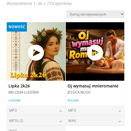
Posortowane
Wyświetlanie 1–36 z 774 wyników
według
najnowszych
NOWOŚĆ
Lipka 2k26
Oj wymasuj mnieromanie
MELODIA LUDOWA
JESSICA MUSIC
LUDOWE
POLSKIE
MP3
MP3
24,00
zł
24,00
zł
MP3 (-2)
WAV
cena:
cena:
WAV