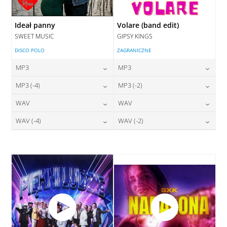
Ideał panny
Volare (band edit)
SWEET MUSIC
GIPSY KINGS
DISCO POLO
ZAGRANICZNE
MP3
MP3
24,00
zł
24,00
zł
MP3 (-4)
MP3 (-2)
cena:
cena:
24,00
zł
24,00
zł
WAV
WAV
cena:
cena:
DODAJ DO KOSZYKA
DODAJ DO KOSZYKA
28,00
zł
28,00
zł
WAV (-4)
WAV (-2)
cena:
cena:
DODAJ DO KOSZYKA
DODAJ DO KOSZYKA
28,00
zł
28,00
zł
cena:
cena:
DODAJ DO KOSZYKA
DODAJ DO KOSZYKA
DODAJ DO KOSZYKA
DODAJ DO KOSZYKA