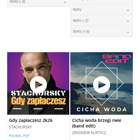
28,00
zł
WAV (-3)
DODAJ DO KOSZYKA
cena:
DODAJ DO KOSZYKA
24,00
zł
WAV
cena:
28,00
zł
DODAJ DO KOSZYKA
cena:
DODAJ DO KOSZYKA
28,00
zł
WAV (-2)
cena:
DODAJ DO KOSZYKA
DODAJ DO KOSZYKA
28,00
zł
WAV (+3)
cena:
DODAJ DO KOSZYKA
28,00
zł
cena:
DODAJ DO KOSZYKA
DODAJ DO KOSZYKA
Gdy zapłaczesz 2k26
Cicha woda brzegi rwie
(band edit)
STACHURSKY
ZBIGNIEW KURTYCZ
,
POLSKIE
POP