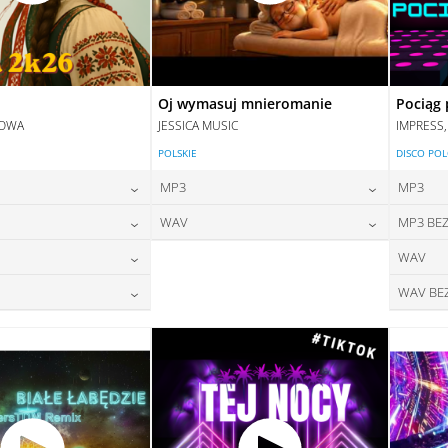
Oj wymasuj mnieromanie
Pociąg 
DOWA
JESSICA MUSIC
IMPRESS
POLSKIE
DISCO PO
MP3
MP3
24,00
zł
24,00
zł
WAV
MP3 BEZ
na:
cena:
24,00
zł
28,00
zł
WAV
na:
cena:
DAJ DO KOSZYKA
DODAJ DO KOSZYKA
28,00
zł
WAV BE
na:
DAJ DO KOSZYKA
DODAJ DO KOSZYKA
28,00
zł
na:
DAJ DO KOSZYKA
DAJ DO KOSZYKA