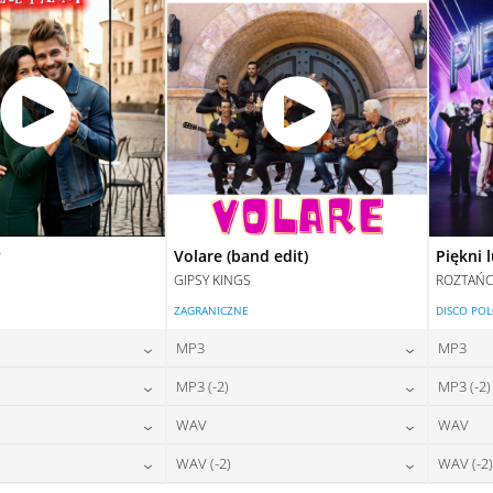
y
Volare (band edit)
Piękni 
GIPSY KINGS
ROZTAŃC
ZAGRANICZNE
DISCO PO
MP3
MP3
24,00
zł
24,00
zł
MP3 (-2)
MP3 (-2)
na:
cena:
24,00
zł
24,00
zł
WAV
WAV
na:
cena:
DAJ DO KOSZYKA
DODAJ DO KOSZYKA
28,00
zł
28,00
zł
WAV (-2)
WAV (-2)
na:
cena:
DAJ DO KOSZYKA
DODAJ DO KOSZYKA