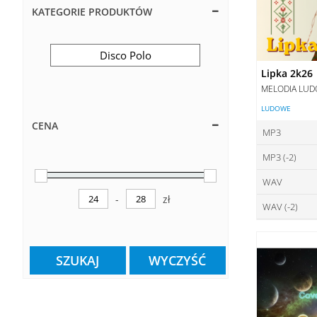
KATEGORIE PRODUKTÓW
Disco Polo
Lipka 2k26
MELODIA LU
LUDOWE
CENA
MP3
MP3 (-2)
ce
WAV
ce
DO
-
zł
Minimum Price
Maximum Price
WAV (-2)
ce
DO
ce
DO
SZUKAJ
WYCZYŚĆ
DO