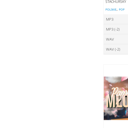
STACHURSKY
,
POLSKIE
POP
MP3
MP3 (-2)
ce
WAV
ce
DO
WAV (-2)
ce
DO
ce
DO
DO