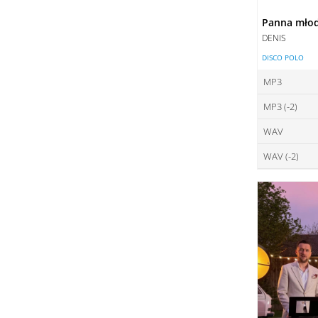
Panna mło
DENIS
DISCO POLO
MP3
MP3 (-2)
ce
WAV
ce
DO
WAV (-2)
ce
DO
ce
DO
DO