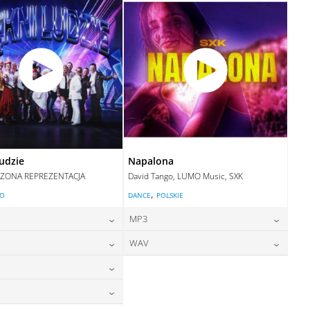
DODAJ DO KOSZYKA
ludzie
Napalona
ZONA REPREZENTACJA
David Tango, LUMO Music, SXK
,
LO
DANCE
POLSKIE
MP3
24,00
zł
24,00
zł
WAV
cena:
cena:
24,00
zł
28,00
zł
cena:
cena:
DODAJ DO KOSZYKA
DODAJ DO KOSZYKA
28,00
zł
cena:
DODAJ DO KOSZYKA
DODAJ DO KOSZYKA