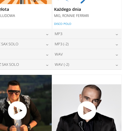
złota
Każdego dnia
 LUDOWA
MIG, RONNIE FERRARI
DISCO POLO
MP3
24,00
zł
24,00
zł
 SAX SOLO
MP3 (-2)
cena:
cena:
24,00
zł
24,00
zł
WAV
cena:
cena:
DODAJ DO KOSZYKA
DODAJ DO KOSZYKA
28,00
zł
28,00
zł
Z SAX SOLO
WAV (-2)
cena:
cena:
DODAJ DO KOSZYKA
DODAJ DO KOSZYKA
28,00
zł
28,00
zł
cena:
cena:
DODAJ DO KOSZYKA
DODAJ DO KOSZYKA
DODAJ DO KOSZYKA
DODAJ DO KOSZYKA