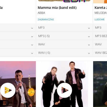
da
Mamma mia (band edit)
Kareta 
ABBA
MELODIA
ZAGRANICZNE
LUDOWE
MP3
MP3
24,00
zł
24,00
zł
MP3 (-5)
MP3 BEZ
na:
cena:
24,00
zł
24,00
zł
WAV
WAV
na:
cena:
DAJ DO KOSZYKA
DODAJ DO KOSZYKA
28,00
zł
28,00
zł
WAV (-5)
WAV BE
na:
cena:
DAJ DO KOSZYKA
DODAJ DO KOSZYKA
28,00
zł
28,00
zł
na:
cena:
DAJ DO KOSZYKA
DODAJ DO KOSZYKA
DAJ DO KOSZYKA
DODAJ DO KOSZYKA