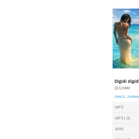
ce
DO
DO
Digidi digid
DJ.ILHAM
,
DANCE
ZAGRAN
MP3
MP3 (-3)
ce
WAV
ce
DO