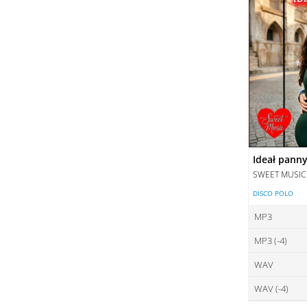
Ideał pann
SWEET MUSIC
DISCO POLO
MP3
MP3 (-4)
ce
WAV
ce
DO
WAV (-4)
ce
DO