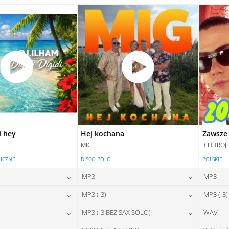
28,00
zł
28,00
zł
na:
cena:
DAJ DO KOSZYKA
DODAJ DO KOSZYKA
DAJ DO KOSZYKA
DODAJ DO KOSZYKA
i hey
Hej kochana
Zawsze 
MIG
ICH TROJ
ICZNE
DISCO POLO
POLSKIE
MP3
MP3
24,00
zł
24,00
zł
MP3 (-3)
MP3 (-3)
na:
cena:
24,00
zł
24,00
zł
MP3 (-3 BEZ SAX SOLO)
WAV
na:
cena:
DAJ DO KOSZYKA
DODAJ DO KOSZYKA