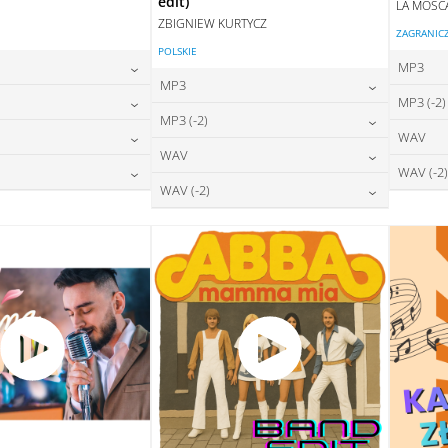
edit)
LA MOSC
ZBIGNIEW KURTYCZ
ZAGRANIC
POLSKIE
MP3
MP3
24,00
zł
MP3 (-2)
na:
24,00
zł
MP3 (-2)
cena:
24,00
zł
WAV
na:
DAJ DO KOSZYKA
24,00
zł
WAV
cena:
DODAJ DO KOSZYKA
28,00
zł
WAV (-2)
na:
DAJ DO KOSZYKA
28,00
zł
WAV (-2)
cena:
DODAJ DO KOSZYKA
28,00
zł
na:
DAJ DO KOSZYKA
28,00
zł
cena:
DODAJ DO KOSZYKA
DAJ DO KOSZYKA
DODAJ DO KOSZYKA