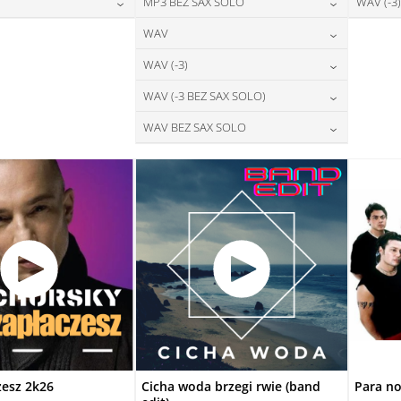
28,00
zł
24,00
zł
MP3 BEZ SAX SOLO
WAV (-3)
na:
cena:
DAJ DO KOSZYKA
DODAJ DO KOSZYKA
28,00
zł
24,00
zł
WAV
na:
cena:
DAJ DO KOSZYKA
DODAJ DO KOSZYKA
28,00
zł
WAV (-3)
cena:
DAJ DO KOSZYKA
DODAJ DO KOSZYKA
28,00
zł
WAV (-3 BEZ SAX SOLO)
cena:
DODAJ DO KOSZYKA
28,00
zł
WAV BEZ SAX SOLO
cena:
DODAJ DO KOSZYKA
28,00
zł
cena:
DODAJ DO KOSZYKA
DODAJ DO KOSZYKA
zesz 2k26
Cicha woda brzegi rwie (band
Para no