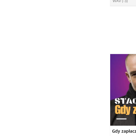
WAV (-3)
ce
DO
ce
DO
DO
Gdy zapłac