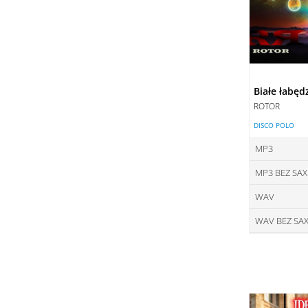
Białe łabęd
ROTOR
DISCO POLO
MP3
MP3 BEZ SA
ce
WAV
ce
DO
WAV BEZ SA
ce
DO
ce
DO
DO