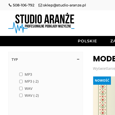
508-106-792
sklep@studio-aranze.pl
POLSKIE
Z
MODE
TYP
Wyświetlanie
MP3
NOWOŚĆ
MP3 (-2)
WAV
WAV (-2)