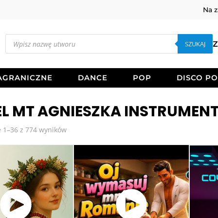
Na 
Wyszukiwarka
produktów
SZUKAJ
Z
AGRANICZNE
DANCE
POP
DISCO P
L MT AGNIESZKA INSTRUMEN
Posortowane
 1–36 z 774 wyników
według
najnowszych