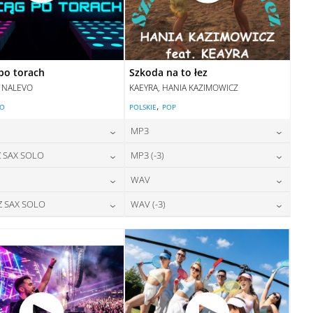
po torach
Szkoda na to łez
, NALEVO
KAEYRA, HANIA KAZIMOWICZ
,
LO
POLSKIE
POP
MP3
24,00
zł
24,00
zł
 SAX SOLO
MP3 (-3)
cena:
cena:
24,00
zł
28,00
zł
WAV
cena:
cena:
DODAJ DO KOSZYKA
DODAJ DO KOSZYKA
28,00
zł
28,00
zł
Z SAX SOLO
WAV (-3)
cena:
cena:
DODAJ DO KOSZYKA
DODAJ DO KOSZYKA
28,00
zł
28,00
zł
cena:
cena:
DODAJ DO KOSZYKA
DODAJ DO KOSZYKA
DODAJ DO KOSZYKA
DODAJ DO KOSZYKA