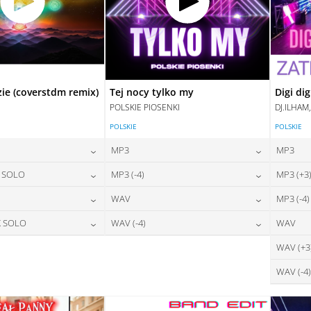
zie (coverstdm remix)
Tej nocy tylko my
Digi dig
POLSKIE PIOSENKI
DJ.ILHAM
POLSKIE
POLSKIE
MP3
MP3
24,00
zł
24,00
zł
X SOLO
MP3 (-4)
MP3 (+3
na:
cena:
24,00
zł
24,00
zł
WAV
MP3 (-4)
na:
cena:
DAJ DO KOSZYKA
DODAJ DO KOSZYKA
28,00
zł
28,00
zł
X SOLO
WAV (-4)
WAV
na:
cena:
DAJ DO KOSZYKA
DODAJ DO KOSZYKA
28,00
zł
28,00
zł
WAV (+3
na:
cena:
DAJ DO KOSZYKA
DODAJ DO KOSZYKA
WAV (-4)
DAJ DO KOSZYKA
DODAJ DO KOSZYKA