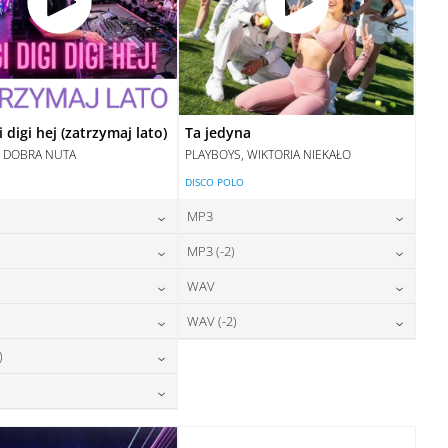
i digi hej (zatrzymaj lato)
Ta jedyna
, DOBRA NUTA
PLAYBOYS, WIKTORIA NIEKAŁO
DISCO POLO
MP3
24,00
zł
24,00
zł
)
MP3 (-2)
cena:
cena:
24,00
zł
24,00
zł
WAV
cena:
cena:
DODAJ DO KOSZYKA
DODAJ DO KOSZYKA
24,00
zł
28,00
zł
WAV (-2)
cena:
cena:
DODAJ DO KOSZYKA
DODAJ DO KOSZYKA
28,00
zł
28,00
zł
)
cena:
cena:
DODAJ DO KOSZYKA
DODAJ DO KOSZYKA
28,00
zł
cena:
DODAJ DO KOSZYKA
DODAJ DO KOSZYKA
28,00
zł
cena:
DODAJ DO KOSZYKA