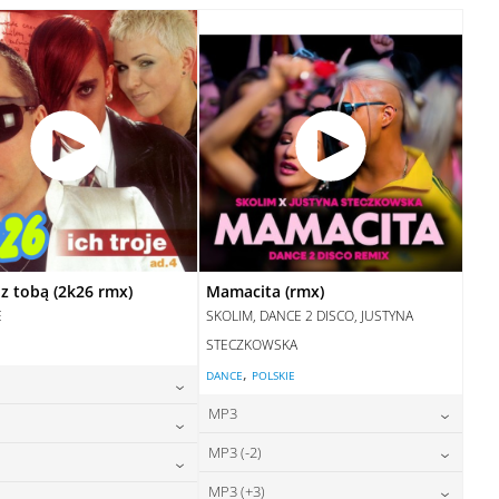
28,00
zł
cena:
DODAJ DO KOSZYKA
DODAJ DO KOSZYKA
z tobą (2k26 rmx)
Mamacita (rmx)
E
SKOLIM, DANCE 2 DISCO, JUSTYNA
STECZKOWSKA
,
DANCE
POLSKIE
MP3
24,00
zł
cena:
24,00
zł
MP3 (-2)
cena:
24,00
zł
cena:
DODAJ DO KOSZYKA
24,00
zł
MP3 (+3)
cena: