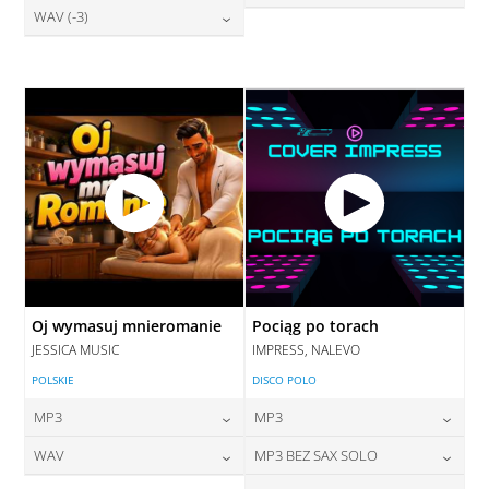
28,00
zł
WAV (-3)
cena:
28,00
zł
DODAJ DO KOSZYKA
cena:
DODAJ DO KOSZYKA
28,00
zł
cena:
DODAJ DO KOSZYKA
DODAJ DO KOSZYKA
DODAJ DO KOSZYKA
Oj wymasuj mnieromanie
Pociąg po torach
JESSICA MUSIC
IMPRESS, NALEVO
POLSKIE
DISCO POLO
MP3
MP3
24,00
zł
24,00
zł
WAV
MP3 BEZ SAX SOLO
cena:
cena: