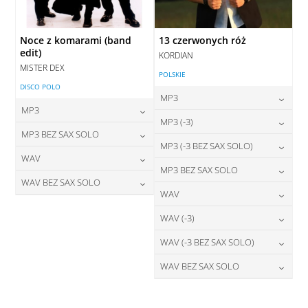
Noce z komarami (band
13 czerwonych róż
edit)
KORDIAN
MISTER DEX
POLSKIE
DISCO POLO
MP3
MP3
24,00
zł
MP3 (-3)
cena:
24,00
zł
MP3 BEZ SAX SOLO
cena:
24,00
zł
MP3 (-3 BEZ SAX SOLO)
cena:
DODAJ DO KOSZYKA
24,00
zł
WAV
cena:
DODAJ DO KOSZYKA
24,00
zł
MP3 BEZ SAX SOLO
cena:
DODAJ DO KOSZYKA
28,00
zł
WAV BEZ SAX SOLO
cena:
DODAJ DO KOSZYKA
24,00
zł
WAV
cena:
DODAJ DO KOSZYKA
28,00
zł
cena:
DODAJ DO KOSZYKA
28,00
zł
WAV (-3)
cena:
DODAJ DO KOSZYKA
DODAJ DO KOSZYKA
28,00
zł
WAV (-3 BEZ SAX SOLO)
cena:
DODAJ DO KOSZYKA
28,00
zł
WAV BEZ SAX SOLO
cena:
DODAJ DO KOSZYKA
28,00
zł
cena:
DODAJ DO KOSZYKA