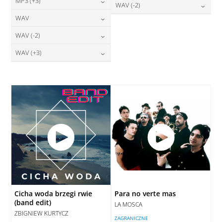
24,00
zł
MP3 (+3)
cena:
28,00
zł
WAV (-2)
DODAJ DO KOSZYKA
cena:
DODAJ DO KOSZYKA
24,00
zł
WAV
cena:
28,00
zł
DODAJ DO KOSZYKA
cena:
DODAJ DO KOSZYKA
28,00
zł
WAV (-2)
cena:
DODAJ DO KOSZYKA
DODAJ DO KOSZYKA
28,00
zł
WAV (+3)
cena:
DODAJ DO KOSZYKA
28,00
zł
cena:
DODAJ DO KOSZYKA
DODAJ DO KOSZYKA
Cicha woda brzegi rwie
Para no verte mas
(band edit)
LA MOSCA
ZBIGNIEW KURTYCZ
ZAGRANICZNE