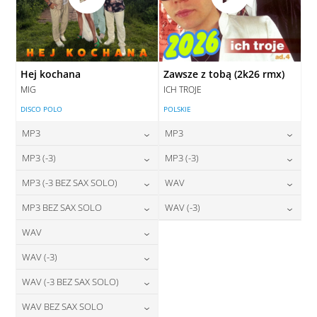
Hej kochana
Zawsze z tobą (2k26 rmx)
MIG
ICH TROJE
DISCO POLO
POLSKIE
MP3
MP3
24,00
zł
24,00
zł
MP3 (-3)
MP3 (-3)
cena:
cena:
24,00
zł
24,00
zł
MP3 (-3 BEZ SAX SOLO)
WAV
cena:
cena:
DODAJ DO KOSZYKA
DODAJ DO KOSZYKA
24,00
zł
28,00
zł
MP3 BEZ SAX SOLO
WAV (-3)
cena:
cena:
DODAJ DO KOSZYKA
DODAJ DO KOSZYKA
24,00
zł
28,00
zł
WAV
cena:
cena:
DODAJ DO KOSZYKA
DODAJ DO KOSZYKA
28,00
zł
WAV (-3)
cena:
DODAJ DO KOSZYKA
DODAJ DO KOSZYKA
28,00
zł
WAV (-3 BEZ SAX SOLO)
cena:
DODAJ DO KOSZYKA
28,00
zł
WAV BEZ SAX SOLO
cena:
DODAJ DO KOSZYKA