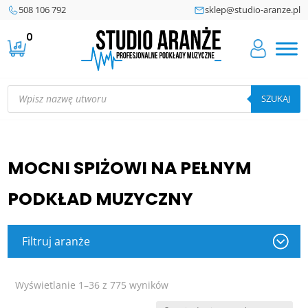
508 106 792
sklep@studio-aranze.pl
0
Wyszukiwarka
produktów
SZUKAJ
MOCNI SPIŻOWI NA PEŁNYM
PODKŁAD MUZYCZNY
Filtruj aranże
Posortowane
Wyświetlanie 1–36 z 775 wyników
według