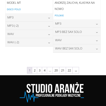
MODEL MT
ANDRZEJ ZAUCHA, KLASYKA NA
NOWO
DISCO POLO
POLSKIE
MP3
MP3
24,00
zł
MP3 (-2)
cena:
24,00
zł
MP3 BEZ SAX SOLO
cena:
24,00
zł
WAV
cena:
DODAJ DO KOSZYKA
24,00
zł
WAV
cena:
28,00
zł
WAV (-2)
DODAJ DO KOSZYKA
cena:
DODAJ DO KOSZYKA
28,00
zł
WAV BEZ SAX SOLO
cena:
28,00
zł
DODAJ DO KOSZYKA
cena:
DODAJ DO KOSZYKA
28,00
zł
cena:
DODAJ DO KOSZYKA
DODAJ DO KOSZYKA
DODAJ DO KOSZYKA
1
2
3
4
…
20
21
22
→