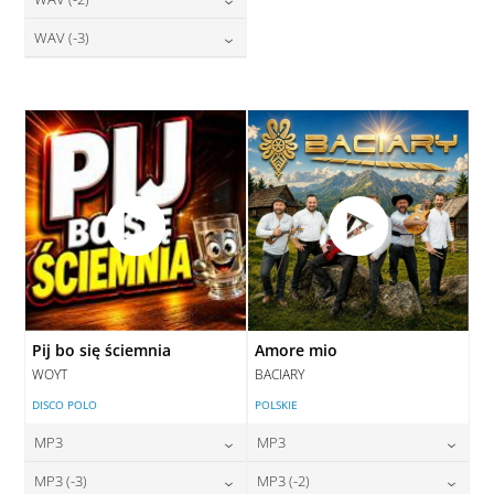
28,00
zł
28,00
zł
cena:
cena:
DODAJ DO KOSZYKA
DODAJ DO KOSZYKA
28,00
zł
WAV (-3)
cena:
DODAJ DO KOSZYKA
DODAJ DO KOSZYKA
28,00
zł
cena:
DODAJ DO KOSZYKA
DODAJ DO KOSZYKA
Pij bo się ściemnia
Amore mio
WOYT
BACIARY
DISCO POLO
POLSKIE
MP3
MP3
24,00
zł
24,00
zł
MP3 (-3)
MP3 (-2)
cena:
cena: