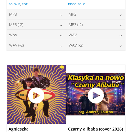
,
POLSKIE
POP
DISCO POLO
MP3
MP3
24,00
zł
24,00
zł
MP3 (-2)
MP3 (-2)
cena:
cena:
24,00
zł
24,00
zł
WAV
WAV
cena:
cena:
DODAJ DO KOSZYKA
DODAJ DO KOSZYKA
28,00
zł
28,00
zł
WAV (-2)
WAV (-2)
cena:
cena:
DODAJ DO KOSZYKA
DODAJ DO KOSZYKA
28,00
zł
28,00
zł
cena:
cena:
DODAJ DO KOSZYKA
DODAJ DO KOSZYKA
DODAJ DO KOSZYKA
DODAJ DO KOSZYKA
Agnieszka
Czarny alibaba (cover 2026)