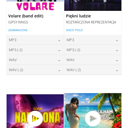
Volare (band edit)
Piękni ludzie
GIPSY KINGS
ROZTAŃCZONA REPREZENTACJA
ZAGRANICZNE
DISCO POLO
MP3
MP3
24,00
zł
24,00
zł
MP3 (-2)
MP3 (-2)
cena:
cena:
24,00
zł
24,00
zł
WAV
WAV
cena:
cena:
DODAJ DO KOSZYKA
DODAJ DO KOSZYKA
28,00
zł
28,00
zł
WAV (-2)
WAV (-2)
cena:
cena:
DODAJ DO KOSZYKA
DODAJ DO KOSZYKA
28,00
zł
28,00
zł
cena:
cena:
DODAJ DO KOSZYKA
DODAJ DO KOSZYKA
DODAJ DO KOSZYKA
DODAJ DO KOSZYKA