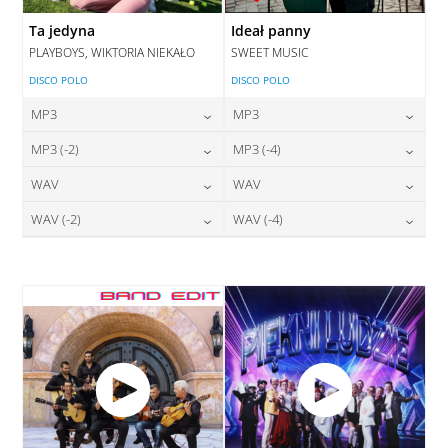
Ta jedyna
Ideał panny
PLAYBOYS, WIKTORIA NIEKAŁO
SWEET MUSIC
DISCO POLO
DISCO POLO
MP3
MP3
24,00
zł
24,00
zł
MP3 (-2)
MP3 (-4)
cena:
cena:
24,00
zł
24,00
zł
WAV
WAV
cena:
cena:
DODAJ DO KOSZYKA
DODAJ DO KOSZYKA
28,00
zł
28,00
zł
WAV (-2)
WAV (-4)
cena:
cena:
DODAJ DO KOSZYKA
DODAJ DO KOSZYKA
28,00
zł
28,00
zł
cena:
cena:
DODAJ DO KOSZYKA
DODAJ DO KOSZYKA
DODAJ DO KOSZYKA
DODAJ DO KOSZYKA