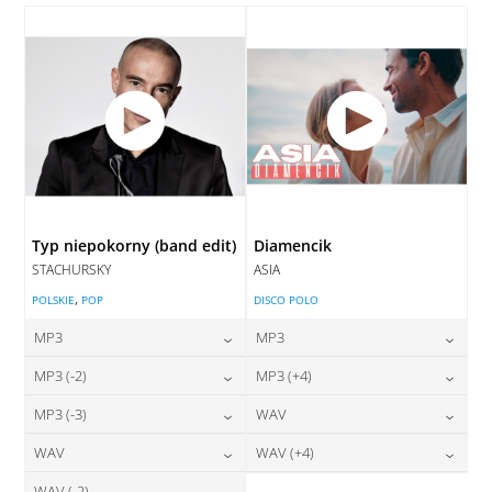
DODAJ DO KOSZYKA
Typ niepokorny (band edit)
Diamencik
STACHURSKY
ASIA
,
POLSKIE
POP
DISCO POLO
MP3
MP3
24,00
zł
24,00
zł
MP3 (-2)
MP3 (+4)
cena:
cena:
24,00
zł
24,00
zł
MP3 (-3)
WAV
cena:
cena:
DODAJ DO KOSZYKA
DODAJ DO KOSZYKA
24,00
zł
28,00
zł
WAV
WAV (+4)
cena:
cena:
DODAJ DO KOSZYKA
DODAJ DO KOSZYKA
WAV (-2)