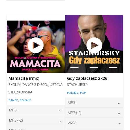
28,00
zł
cena:
DODAJ DO KOSZYKA
DODAJ DO KOSZYKA
Mamacita (rmx)
Gdy zapłaczesz 2k26
SKOLIM, DANCE 2 DISCO, JUSTYNA
STACHURSKY
STECZKOWSKA
,
POLSKIE
POP
,
DANCE
POLSKIE
MP3
MP3
24,00
zł
MP3 (-2)
cena:
24,00
zł
MP3 (-2)
cena:
24,00
zł
WAV
cena:
DODAJ DO KOSZYKA