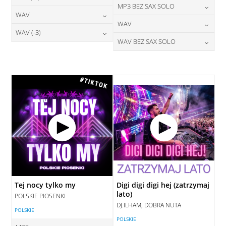
24,00
zł
MP3 BEZ SAX SOLO
cena:
28,00
zł
WAV
cena:
DODAJ DO KOSZYKA
24,00
zł
WAV
cena:
DODAJ DO KOSZYKA
28,00
zł
WAV (-3)
cena:
DODAJ DO KOSZYKA
28,00
zł
WAV BEZ SAX SOLO
cena:
DODAJ DO KOSZYKA
28,00
zł
cena:
DODAJ DO KOSZYKA
28,00
zł
cena:
DODAJ DO KOSZYKA
DODAJ DO KOSZYKA
DODAJ DO KOSZYKA
Tej nocy tylko my
Digi digi digi hej (zatrzymaj
lato)
POLSKIE PIOSENKI
DJ.ILHAM, DOBRA NUTA
POLSKIE
POLSKIE