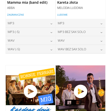
Mamma mia (band edit)
Kareta złota
ABBA
MELODIA LUDOWA
ZAGRANICZNE
LUDOWE
MP3
MP3
24,00
zł
24,00
zł
MP3 (-5)
MP3 BEZ SAX SOLO
cena:
cena:
24,00
zł
24,00
zł
WAV
WAV
cena:
cena:
DODAJ DO KOSZYKA
DODAJ DO KOSZYKA
28,00
zł
28,00
zł
WAV (-5)
WAV BEZ SAX SOLO
cena:
cena:
DODAJ DO KOSZYKA
DODAJ DO KOSZYKA
28,00
zł
28,00
zł
cena:
cena:
DODAJ DO KOSZYKA
DODAJ DO KOSZYKA
DODAJ DO KOSZYKA
DODAJ DO KOSZYKA