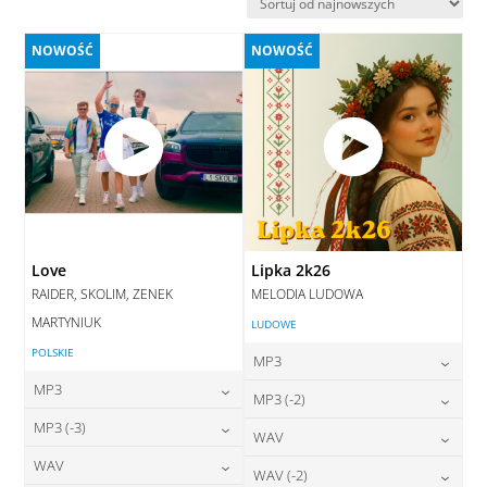
najnowszych
NOWOŚĆ
NOWOŚĆ
Love
Lipka 2k26
RAIDER, SKOLIM, ZENEK
MELODIA LUDOWA
MARTYNIUK
LUDOWE
POLSKIE
MP3
MP3
24,00
zł
MP3 (-2)
cena:
24,00
zł
MP3 (-3)
cena:
24,00
zł
WAV
cena:
DODAJ DO KOSZYKA
24,00
zł
WAV
cena:
28,00
zł
WAV (-2)
DODAJ DO KOSZYKA
cena:
DODAJ DO KOSZYKA