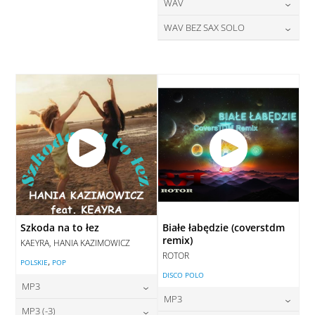
28,00
zł
24,00
zł
WAV
cena:
cena:
DODAJ DO KOSZYKA
DODAJ DO KOSZYKA
28,00
zł
WAV BEZ SAX SOLO
cena:
DODAJ DO KOSZYKA
DODAJ DO KOSZYKA
28,00
zł
cena:
DODAJ DO KOSZYKA
DODAJ DO KOSZYKA
Szkoda na to łez
Białe łabędzie (coverstdm
remix)
KAEYRA, HANIA KAZIMOWICZ
ROTOR
,
POLSKIE
POP
DISCO POLO
MP3
MP3
24,00
zł
MP3 (-3)
cena: