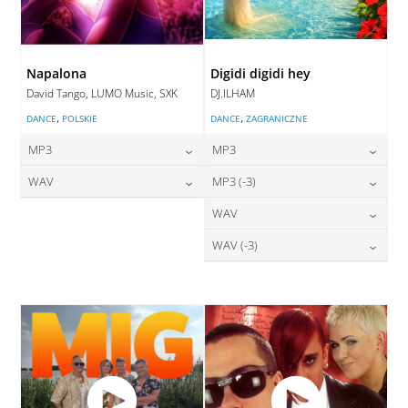
Napalona
Digidi digidi hey
David Tango, LUMO Music, SXK
DJ.ILHAM
,
,
DANCE
POLSKIE
DANCE
ZAGRANICZNE
MP3
MP3
24,00
zł
24,00
zł
WAV
MP3 (-3)
cena:
cena:
28,00
zł
24,00
zł
WAV
cena:
cena:
DODAJ DO KOSZYKA
DODAJ DO KOSZYKA
28,00
zł
WAV (-3)
cena:
DODAJ DO KOSZYKA
DODAJ DO KOSZYKA
28,00
zł
cena:
DODAJ DO KOSZYKA
DODAJ DO KOSZYKA