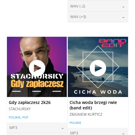
DODAJ DO KOSZYKA
28,00
zł
WAV (-2)
cena:
DODAJ DO KOSZYKA
DODAJ DO KOSZYKA
28,00
zł
WAV (+3)
cena:
DODAJ DO KOSZYKA
28,00
zł
cena:
DODAJ DO KOSZYKA
DODAJ DO KOSZYKA
Gdy zapłaczesz 2k26
Cicha woda brzegi rwie
(band edit)
STACHURSKY
ZBIGNIEW KURTYCZ
,
POLSKIE
POP
POLSKIE
MP3
MP3