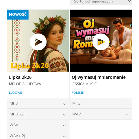
najnowszych
NOWOŚĆ
Lipka 2k26
Oj wymasuj mnieromanie
MELODIA LUDOWA
JESSICA MUSIC
LUDOWE
POLSKIE
MP3
MP3
24,00
zł
24,00
zł
MP3 (-2)
WAV
cena:
cena:
24,00
zł
28,00
zł
WAV
cena:
cena:
DODAJ DO KOSZYKA
DODAJ DO KOSZYKA
28,00
zł
WAV (-2)
cena:
DODAJ DO KOSZYKA
DODAJ DO KOSZYKA