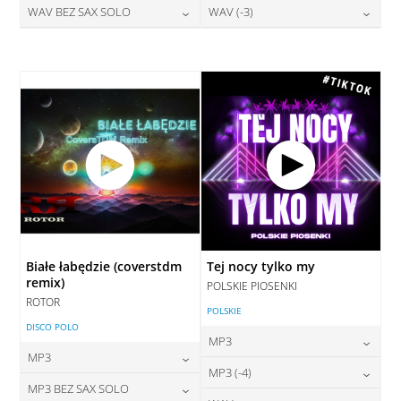
28,00
zł
28,00
zł
WAV BEZ SAX SOLO
WAV (-3)
cena:
cena:
DODAJ DO KOSZYKA
DODAJ DO KOSZYKA
28,00
zł
28,00
zł
cena:
cena:
DODAJ DO KOSZYKA
DODAJ DO KOSZYKA
DODAJ DO KOSZYKA
DODAJ DO KOSZYKA
Białe łabędzie (coverstdm
Tej nocy tylko my
remix)
POLSKIE PIOSENKI
ROTOR
POLSKIE
DISCO POLO
MP3
MP3
24,00
zł
MP3 (-4)
cena:
24,00
zł
MP3 BEZ SAX SOLO
cena: