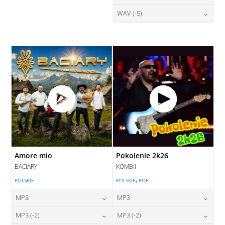
DODAJ DO KOSZYKA
DODAJ DO KOSZYKA
28,00
zł
WAV (-5)
cena:
DODAJ DO KOSZYKA
DODAJ DO KOSZYKA
28,00
zł
cena:
DODAJ DO KOSZYKA
DODAJ DO KOSZYKA
Amore mio
Pokolenie 2k26
BACIARY
KOMBII
,
POLSKIE
POLSKIE
POP
MP3
MP3
24,00
zł
24,00
zł
MP3 (-2)
MP3 (-2)
cena:
cena: