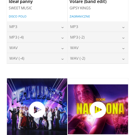
Ideał panny
Volare (band edit)
SWEET MUSIC
GIPSY KINGS
DISCO POLO
ZAGRANICZNE
MP3
MP3
24,00
zł
24,00
zł
MP3 (-4)
MP3 (-2)
cena:
cena:
24,00
zł
24,00
zł
WAV
WAV
cena:
cena:
DODAJ DO KOSZYKA
DODAJ DO KOSZYKA
28,00
zł
28,00
zł
WAV (-4)
WAV (-2)
cena:
cena:
DODAJ DO KOSZYKA
DODAJ DO KOSZYKA
28,00
zł
28,00
zł
cena:
cena:
DODAJ DO KOSZYKA
DODAJ DO KOSZYKA
DODAJ DO KOSZYKA
DODAJ DO KOSZYKA