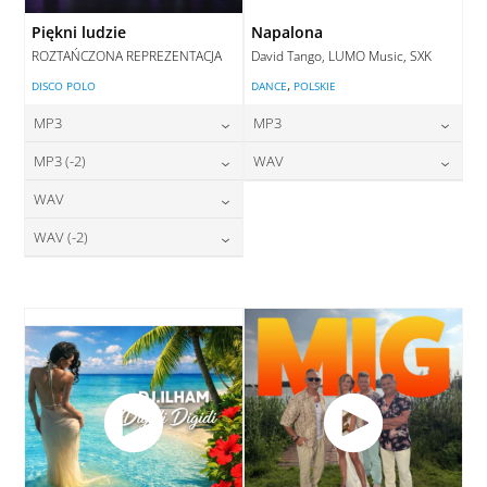
Piękni ludzie
Napalona
ROZTAŃCZONA REPREZENTACJA
David Tango, LUMO Music, SXK
,
DISCO POLO
DANCE
POLSKIE
MP3
MP3
24,00
zł
24,00
zł
MP3 (-2)
WAV
cena:
cena:
24,00
zł
28,00
zł
WAV
cena:
cena:
DODAJ DO KOSZYKA
DODAJ DO KOSZYKA
28,00
zł
WAV (-2)
cena:
DODAJ DO KOSZYKA
DODAJ DO KOSZYKA
28,00
zł
cena:
DODAJ DO KOSZYKA
DODAJ DO KOSZYKA