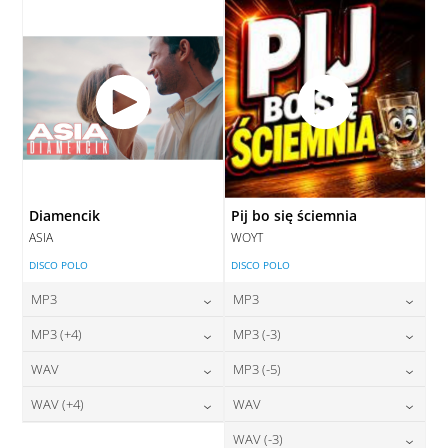
DODAJ DO KOSZYKA
Diamencik
Pij bo się ściemnia
ASIA
WOYT
DISCO POLO
DISCO POLO
MP3
MP3
24,00
zł
24,00
zł
MP3 (+4)
MP3 (-3)
cena:
cena:
24,00
zł
24,00
zł
WAV
MP3 (-5)
cena:
cena:
DODAJ DO KOSZYKA
DODAJ DO KOSZYKA
28,00
zł
24,00
zł
WAV (+4)
WAV
cena:
cena:
DODAJ DO KOSZYKA
DODAJ DO KOSZYKA
28,00
zł
28,00
zł
WAV (-3)
cena:
cena: