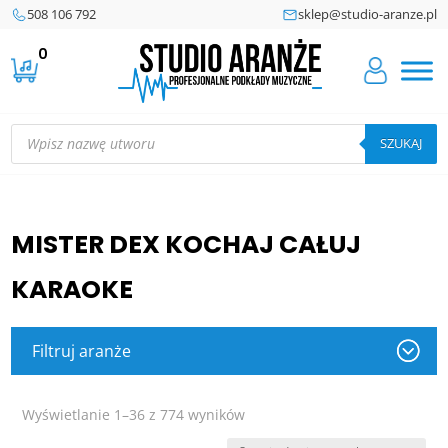
508 106 792
sklep@studio-aranze.pl
0
Wyszukiwarka
produktów
SZUKAJ
MISTER DEX KOCHAJ CAŁUJ
KARAOKE
Filtruj aranże
Posortowane
Wyświetlanie 1–36 z 774 wyników
według