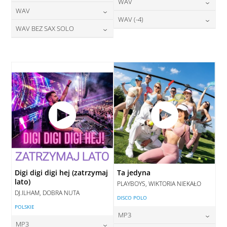
24,00
zł
WAV
cena:
DODAJ DO KOSZYKA
24,00
zł
WAV
cena:
DODAJ DO KOSZYKA
28,00
zł
WAV (-4)
cena:
DODAJ DO KOSZYKA
28,00
zł
WAV BEZ SAX SOLO
cena:
DODAJ DO KOSZYKA
28,00
zł
cena:
DODAJ DO KOSZYKA
28,00
zł
cena:
DODAJ DO KOSZYKA
DODAJ DO KOSZYKA
DODAJ DO KOSZYKA
Digi digi digi hej (zatrzymaj
Ta jedyna
lato)
PLAYBOYS, WIKTORIA NIEKAŁO
DJ.ILHAM, DOBRA NUTA
DISCO POLO
POLSKIE
MP3
MP3