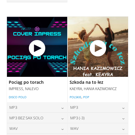
28,00
zł
cena:
DODAJ DO KOSZYKA
DODAJ DO KOSZYKA
Pociąg po torach
Szkoda na to łez
IMPRESS, NALEVO
KAEYRA, HANIA KAZIMOWICZ
,
DISCO POLO
POLSKIE
POP
MP3
MP3
24,00
zł
24,00
zł
MP3 BEZ SAX SOLO
MP3 (-3)
cena:
cena:
24,00
zł
28,00
zł
WAV
WAV
cena:
cena:
DODAJ DO KOSZYKA
DODAJ DO KOSZYKA