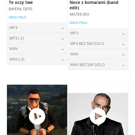
Te oczy twe
Noce z komarami (band
edit)
BAYERA, DEFIS
MISTER DEX
DISCO POLO
DISCO POLO
MP3
MP3
24,00
zł
MP3 (-2)
cena:
24,00
zł
MP3 BEZ SAX SOLO
cena:
24,00
zł
WAV
cena:
DODAJ DO KOSZYKA
24,00
zł
WAV
cena:
DODAJ DO KOSZYKA
28,00
zł
WAV (-2)
cena:
DODAJ DO KOSZYKA
28,00
zł
WAV BEZ SAX SOLO
cena:
DODAJ DO KOSZYKA
28,00
zł
cena:
DODAJ DO KOSZYKA
28,00
zł
cena:
DODAJ DO KOSZYKA
DODAJ DO KOSZYKA
DODAJ DO KOSZYKA