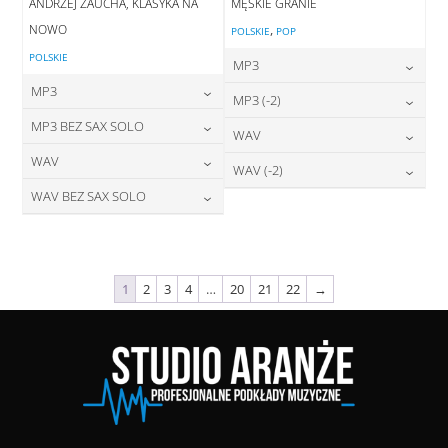
ANDRZEJ ZAUCHA, KLASYKA NA
MĘSKIE GRANIE
NOWO
,
POLSKIE
POP
POLSKIE
MP3
MP3
24,00
zł
MP3 (-2)
cena:
24,00
zł
MP3 BEZ SAX SOLO
cena:
24,00
zł
WAV
cena:
DODAJ DO KOSZYKA
24,00
zł
WAV
cena:
28,00
zł
WAV (-2)
DODAJ DO KOSZYKA
cena:
DODAJ DO KOSZYKA
28,00
zł
WAV BEZ SAX SOLO
cena:
28,00
zł
DODAJ DO KOSZYKA
cena:
DODAJ DO KOSZYKA
28,00
zł
cena:
DODAJ DO KOSZYKA
DODAJ DO KOSZYKA
DODAJ DO KOSZYKA
1
2
3
4
…
20
21
22
→