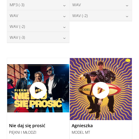
24,00
zł
24,00
zł
MP3 (-3)
WAV
cena:
cena:
DODAJ DO KOSZYKA
DODAJ DO KOSZYKA
24,00
zł
28,00
zł
WAV
WAV (-2)
cena:
cena:
DODAJ DO KOSZYKA
DODAJ DO KOSZYKA
28,00
zł
28,00
zł
WAV (-2)
cena:
cena:
DODAJ DO KOSZYKA
DODAJ DO KOSZYKA
28,00
zł
WAV (-3)
cena:
DODAJ DO KOSZYKA
DODAJ DO KOSZYKA
28,00
zł
cena:
DODAJ DO KOSZYKA
DODAJ DO KOSZYKA
Nie daj się prosić
Agnieszka
PIĘKNI I MŁODZI
MODEL MT