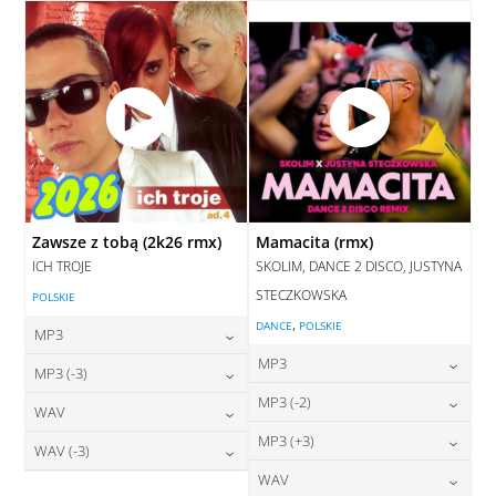
DODAJ DO KOSZYKA
Zawsze z tobą (2k26 rmx)
Mamacita (rmx)
ICH TROJE
SKOLIM, DANCE 2 DISCO, JUSTYNA
STECZKOWSKA
POLSKIE
,
DANCE
POLSKIE
MP3
MP3
24,00
zł
MP3 (-3)
cena:
24,00
zł
MP3 (-2)
cena:
24,00
zł
WAV
cena:
DODAJ DO KOSZYKA
24,00
zł
MP3 (+3)
cena:
28,00
zł
WAV (-3)
DODAJ DO KOSZYKA
cena:
DODAJ DO KOSZYKA
24,00
zł
WAV
cena:
28,00
zł
DODAJ DO KOSZYKA
cena: