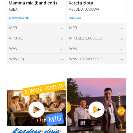
Mamma mia (band edit)
Kareta złota
ABBA
MELODIA LUDOWA
ZAGRANICZNE
LUDOWE
MP3
MP3
24,00
zł
24,00
zł
MP3 (-5)
MP3 BEZ SAX SOLO
cena:
cena:
24,00
zł
24,00
zł
WAV
WAV
cena:
cena:
DODAJ DO KOSZYKA
DODAJ DO KOSZYKA
28,00
zł
28,00
zł
WAV (-5)
WAV BEZ SAX SOLO
cena:
cena:
DODAJ DO KOSZYKA
DODAJ DO KOSZYKA
28,00
zł
28,00
zł
cena:
cena:
DODAJ DO KOSZYKA
DODAJ DO KOSZYKA
DODAJ DO KOSZYKA
DODAJ DO KOSZYKA