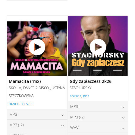
28,00
zł
cena:
DODAJ DO KOSZYKA
DODAJ DO KOSZYKA
Mamacita (rmx)
Gdy zapłaczesz 2k26
SKOLIM, DANCE 2 DISCO, JUSTYNA
STACHURSKY
STECZKOWSKA
,
POLSKIE
POP
,
DANCE
POLSKIE
MP3
MP3
24,00
zł
MP3 (-2)
cena:
24,00
zł
MP3 (-2)
cena:
24,00
zł
WAV
cena:
DODAJ DO KOSZYKA