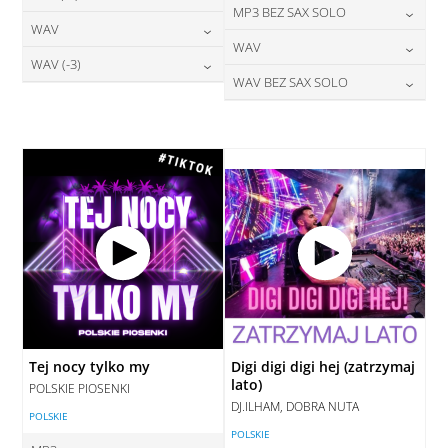
24,00
zł
MP3 BEZ SAX SOLO
cena:
28,00
zł
WAV
cena:
DODAJ DO KOSZYKA
24,00
zł
WAV
cena:
DODAJ DO KOSZYKA
28,00
zł
WAV (-3)
cena:
DODAJ DO KOSZYKA
28,00
zł
WAV BEZ SAX SOLO
cena:
DODAJ DO KOSZYKA
28,00
zł
cena:
DODAJ DO KOSZYKA
28,00
zł
cena:
DODAJ DO KOSZYKA
DODAJ DO KOSZYKA
DODAJ DO KOSZYKA
Tej nocy tylko my
Digi digi digi hej (zatrzymaj
lato)
POLSKIE PIOSENKI
DJ.ILHAM, DOBRA NUTA
POLSKIE
POLSKIE