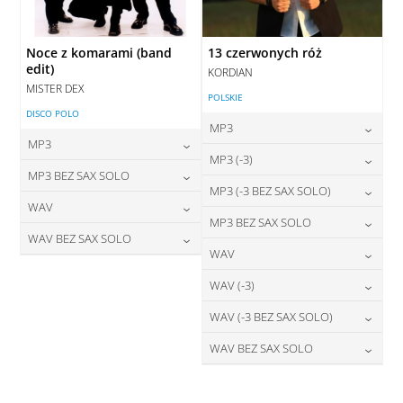
Noce z komarami (band
13 czerwonych róż
edit)
KORDIAN
MISTER DEX
POLSKIE
DISCO POLO
MP3
MP3
24,00
zł
MP3 (-3)
cena:
24,00
zł
MP3 BEZ SAX SOLO
cena:
24,00
zł
MP3 (-3 BEZ SAX SOLO)
cena:
DODAJ DO KOSZYKA
24,00
zł
WAV
cena:
DODAJ DO KOSZYKA
24,00
zł
MP3 BEZ SAX SOLO
cena:
DODAJ DO KOSZYKA
28,00
zł
WAV BEZ SAX SOLO
cena:
DODAJ DO KOSZYKA
24,00
zł
WAV
cena:
DODAJ DO KOSZYKA
28,00
zł
cena:
DODAJ DO KOSZYKA
28,00
zł
WAV (-3)
cena:
DODAJ DO KOSZYKA
DODAJ DO KOSZYKA
28,00
zł
WAV (-3 BEZ SAX SOLO)
cena:
DODAJ DO KOSZYKA
28,00
zł
WAV BEZ SAX SOLO
cena:
DODAJ DO KOSZYKA
28,00
zł
cena:
DODAJ DO KOSZYKA