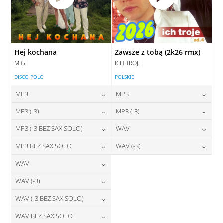
Hej kochana
Zawsze z tobą (2k26 rmx)
MIG
ICH TROJE
DISCO POLO
POLSKIE
MP3
MP3
24,00
zł
24,00
zł
MP3 (-3)
MP3 (-3)
cena:
cena:
24,00
zł
24,00
zł
MP3 (-3 BEZ SAX SOLO)
WAV
cena:
cena:
DODAJ DO KOSZYKA
DODAJ DO KOSZYKA
24,00
zł
28,00
zł
MP3 BEZ SAX SOLO
WAV (-3)
cena:
cena:
DODAJ DO KOSZYKA
DODAJ DO KOSZYKA
24,00
zł
28,00
zł
WAV
cena:
cena:
DODAJ DO KOSZYKA
DODAJ DO KOSZYKA
28,00
zł
WAV (-3)
cena:
DODAJ DO KOSZYKA
DODAJ DO KOSZYKA
28,00
zł
WAV (-3 BEZ SAX SOLO)
cena:
DODAJ DO KOSZYKA
28,00
zł
WAV BEZ SAX SOLO
cena:
DODAJ DO KOSZYKA