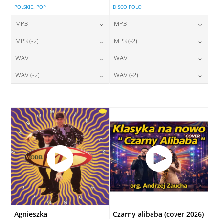
,
POLSKIE
POP
DISCO POLO
MP3
MP3
24,00
zł
24,00
zł
MP3 (-2)
MP3 (-2)
cena:
cena:
24,00
zł
24,00
zł
WAV
WAV
cena:
cena:
DODAJ DO KOSZYKA
DODAJ DO KOSZYKA
28,00
zł
28,00
zł
WAV (-2)
WAV (-2)
cena:
cena:
DODAJ DO KOSZYKA
DODAJ DO KOSZYKA
28,00
zł
28,00
zł
cena:
cena:
DODAJ DO KOSZYKA
DODAJ DO KOSZYKA
DODAJ DO KOSZYKA
DODAJ DO KOSZYKA
Agnieszka
Czarny alibaba (cover 2026)