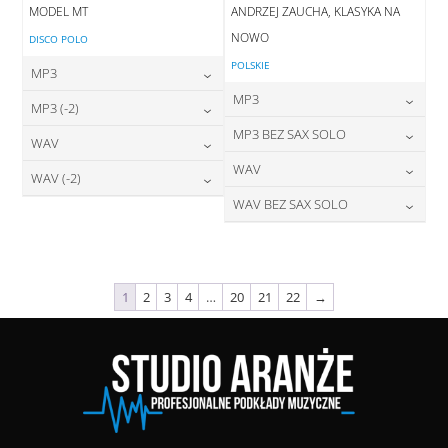
MODEL MT
ANDRZEJ ZAUCHA, KLASYKA NA
NOWO
DISCO POLO
POLSKIE
MP3
MP3
24,00
zł
MP3 (-2)
cena:
24,00
zł
MP3 BEZ SAX SOLO
cena:
24,00
zł
WAV
cena:
DODAJ DO KOSZYKA
24,00
zł
WAV
cena:
28,00
zł
WAV (-2)
DODAJ DO KOSZYKA
cena:
DODAJ DO KOSZYKA
28,00
zł
WAV BEZ SAX SOLO
cena:
28,00
zł
DODAJ DO KOSZYKA
cena:
DODAJ DO KOSZYKA
28,00
zł
cena:
DODAJ DO KOSZYKA
DODAJ DO KOSZYKA
DODAJ DO KOSZYKA
1
2
3
4
…
20
21
22
→