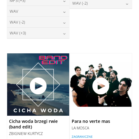
24,00
zł
MP3 (+3)
cena:
28,00
zł
WAV (-2)
DODAJ DO KOSZYKA
cena:
DODAJ DO KOSZYKA
24,00
zł
WAV
cena:
28,00
zł
DODAJ DO KOSZYKA
cena:
DODAJ DO KOSZYKA
28,00
zł
WAV (-2)
cena:
DODAJ DO KOSZYKA
DODAJ DO KOSZYKA
28,00
zł
WAV (+3)
cena:
DODAJ DO KOSZYKA
28,00
zł
cena:
DODAJ DO KOSZYKA
DODAJ DO KOSZYKA
Cicha woda brzegi rwie
Para no verte mas
(band edit)
LA MOSCA
ZBIGNIEW KURTYCZ
ZAGRANICZNE