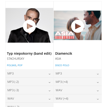
DODAJ DO KOSZYKA
Typ niepokorny (band edit)
Diamencik
STACHURSKY
ASIA
,
POLSKIE
POP
DISCO POLO
MP3
MP3
24,00
zł
24,00
zł
MP3 (-2)
MP3 (+4)
cena:
cena:
24,00
zł
24,00
zł
MP3 (-3)
WAV
cena:
cena:
DODAJ DO KOSZYKA
DODAJ DO KOSZYKA
24,00
zł
28,00
zł
WAV
WAV (+4)
cena:
cena:
DODAJ DO KOSZYKA
DODAJ DO KOSZYKA
WAV (-2)