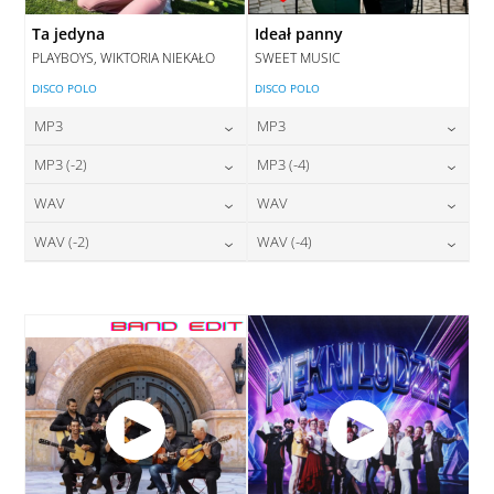
Ta jedyna
Ideał panny
PLAYBOYS, WIKTORIA NIEKAŁO
SWEET MUSIC
DISCO POLO
DISCO POLO
MP3
MP3
24,00
zł
24,00
zł
MP3 (-2)
MP3 (-4)
cena:
cena:
24,00
zł
24,00
zł
WAV
WAV
cena:
cena:
DODAJ DO KOSZYKA
DODAJ DO KOSZYKA
28,00
zł
28,00
zł
WAV (-2)
WAV (-4)
cena:
cena:
DODAJ DO KOSZYKA
DODAJ DO KOSZYKA
28,00
zł
28,00
zł
cena:
cena:
DODAJ DO KOSZYKA
DODAJ DO KOSZYKA
DODAJ DO KOSZYKA
DODAJ DO KOSZYKA