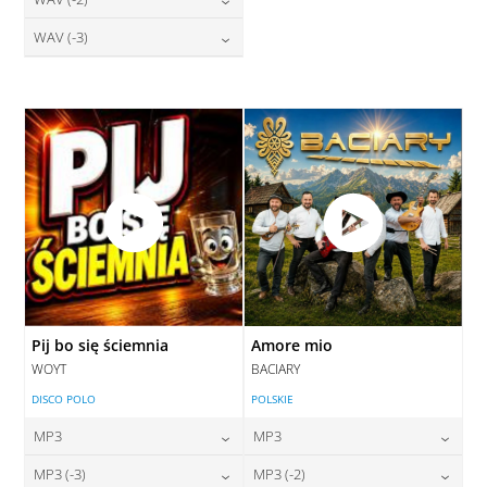
28,00
zł
28,00
zł
cena:
cena:
DODAJ DO KOSZYKA
DODAJ DO KOSZYKA
28,00
zł
WAV (-3)
cena:
DODAJ DO KOSZYKA
DODAJ DO KOSZYKA
28,00
zł
cena:
DODAJ DO KOSZYKA
DODAJ DO KOSZYKA
Pij bo się ściemnia
Amore mio
WOYT
BACIARY
DISCO POLO
POLSKIE
MP3
MP3
24,00
zł
24,00
zł
MP3 (-3)
MP3 (-2)
cena:
cena: