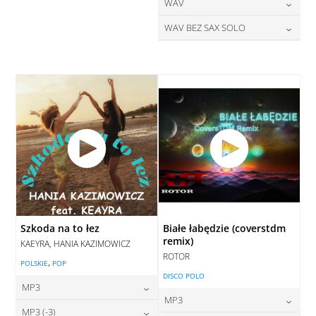
28,00
zł
24,00
zł
WAV
cena:
cena:
DODAJ DO KOSZYKA
DODAJ DO KOSZYKA
28,00
zł
WAV BEZ SAX SOLO
cena:
DODAJ DO KOSZYKA
DODAJ DO KOSZYKA
28,00
zł
cena:
DODAJ DO KOSZYKA
DODAJ DO KOSZYKA
Szkoda na to łez
Białe łabędzie (coverstdm
remix)
KAEYRA, HANIA KAZIMOWICZ
ROTOR
,
POLSKIE
POP
DISCO POLO
MP3
MP3
24,00
zł
MP3 (-3)
cena: