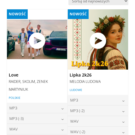
najnowszych
NOWOŚĆ
NOWOŚĆ
Love
Lipka 2k26
RAIDER, SKOLIM, ZENEK
MELODIA LUDOWA
MARTYNIUK
LUDOWE
POLSKIE
MP3
MP3
24,00
zł
MP3 (-2)
cena:
24,00
zł
MP3 (-3)
cena:
24,00
zł
WAV
cena:
DODAJ DO KOSZYKA
24,00
zł
WAV
cena:
28,00
zł
WAV (-2)
DODAJ DO KOSZYKA
cena:
DODAJ DO KOSZYKA