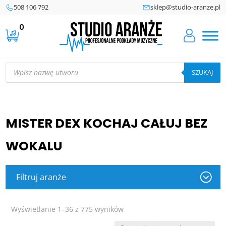
508 106 792
sklep@studio-aranze.pl
0
Wyszukiwarka
produktów
SZUKAJ
MISTER DEX KOCHAJ CAŁUJ BEZ
WOKALU
Filtruj aranże
Posortowane
Wyświetlanie 1–36 z 775 wyników
według