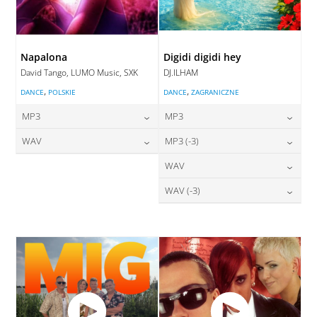
Napalona
Digidi digidi hey
David Tango, LUMO Music, SXK
DJ.ILHAM
,
,
DANCE
POLSKIE
DANCE
ZAGRANICZNE
MP3
MP3
24,00
zł
24,00
zł
WAV
MP3 (-3)
cena:
cena:
28,00
zł
24,00
zł
WAV
cena:
cena:
DODAJ DO KOSZYKA
DODAJ DO KOSZYKA
28,00
zł
WAV (-3)
cena:
DODAJ DO KOSZYKA
DODAJ DO KOSZYKA
28,00
zł
cena:
DODAJ DO KOSZYKA
DODAJ DO KOSZYKA