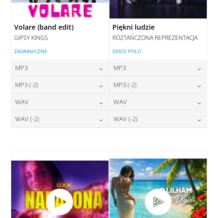
Volare (band edit)
Piękni ludzie
GIPSY KINGS
ROZTAŃCZONA REPREZENTACJA
ZAGRANICZNE
DISCO POLO
MP3
MP3
24,00
zł
24,00
zł
MP3 (-2)
MP3 (-2)
cena:
cena:
24,00
zł
24,00
zł
WAV
WAV
cena:
cena:
DODAJ DO KOSZYKA
DODAJ DO KOSZYKA
28,00
zł
28,00
zł
WAV (-2)
WAV (-2)
cena:
cena:
DODAJ DO KOSZYKA
DODAJ DO KOSZYKA
28,00
zł
28,00
zł
cena:
cena:
DODAJ DO KOSZYKA
DODAJ DO KOSZYKA
DODAJ DO KOSZYKA
DODAJ DO KOSZYKA