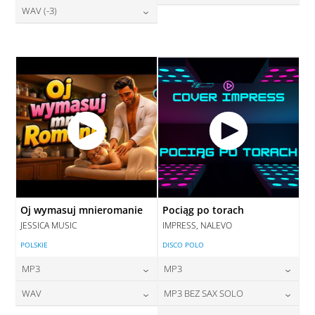
28,00
zł
WAV (-3)
cena:
28,00
zł
DODAJ DO KOSZYKA
cena:
DODAJ DO KOSZYKA
28,00
zł
cena:
DODAJ DO KOSZYKA
DODAJ DO KOSZYKA
DODAJ DO KOSZYKA
Oj wymasuj mnieromanie
Pociąg po torach
JESSICA MUSIC
IMPRESS, NALEVO
POLSKIE
DISCO POLO
MP3
MP3
24,00
zł
24,00
zł
WAV
MP3 BEZ SAX SOLO
cena:
cena: