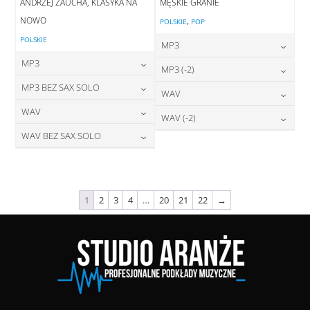
ANDRZEJ ZAUCHA, KLASYKA NA
MĘSKIE GRANIE
NOWO
,
POLSKIE
POP
POLSKIE
MP3
MP3
24,00
zł
MP3 (-2)
cena:
24,00
zł
MP3 BEZ SAX SOLO
cena:
24,00
zł
WAV
cena:
DODAJ DO KOSZYKA
24,00
zł
WAV
cena:
28,00
zł
WAV (-2)
DODAJ DO KOSZYKA
cena:
DODAJ DO KOSZYKA
28,00
zł
WAV BEZ SAX SOLO
cena:
28,00
zł
DODAJ DO KOSZYKA
cena:
DODAJ DO KOSZYKA
28,00
zł
cena:
DODAJ DO KOSZYKA
DODAJ DO KOSZYKA
DODAJ DO KOSZYKA
1
2
3
4
…
20
21
22
→