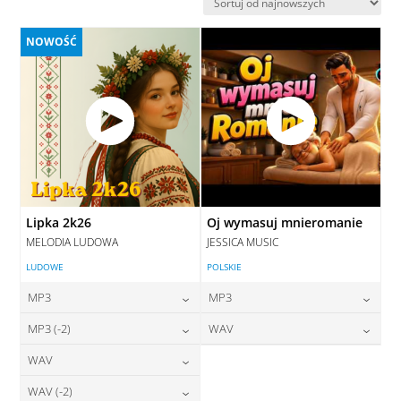
najnowszych
NOWOŚĆ
Lipka 2k26
Oj wymasuj mnieromanie
MELODIA LUDOWA
JESSICA MUSIC
LUDOWE
POLSKIE
MP3
MP3
24,00
zł
24,00
zł
MP3 (-2)
WAV
cena:
cena:
24,00
zł
28,00
zł
WAV
cena:
cena:
DODAJ DO KOSZYKA
DODAJ DO KOSZYKA
28,00
zł
WAV (-2)
cena:
DODAJ DO KOSZYKA
DODAJ DO KOSZYKA