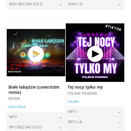
28,00
zł
28,00
zł
WAV BEZ SAX SOLO
WAV (-3)
cena:
cena:
DODAJ DO KOSZYKA
DODAJ DO KOSZYKA
28,00
zł
28,00
zł
cena:
cena:
DODAJ DO KOSZYKA
DODAJ DO KOSZYKA
DODAJ DO KOSZYKA
DODAJ DO KOSZYKA
Białe łabędzie (coverstdm
Tej nocy tylko my
remix)
POLSKIE PIOSENKI
ROTOR
POLSKIE
DISCO POLO
MP3
MP3
24,00
zł
MP3 (-4)
cena:
24,00
zł
MP3 BEZ SAX SOLO
cena: