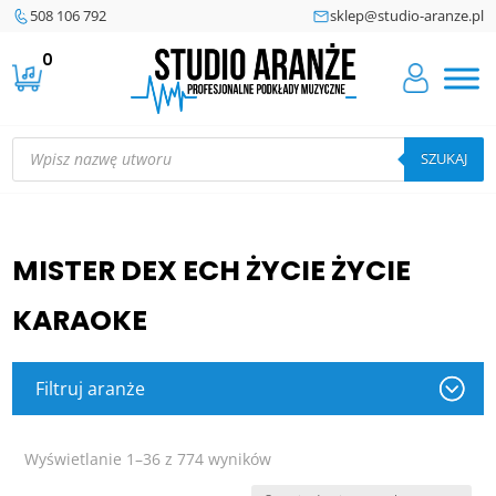
508 106 792
sklep@studio-aranze.pl
0
Wyszukiwarka
produktów
SZUKAJ
MISTER DEX ECH ŻYCIE ŻYCIE
KARAOKE
Filtruj aranże
Posortowane
Wyświetlanie 1–36 z 774 wyników
według