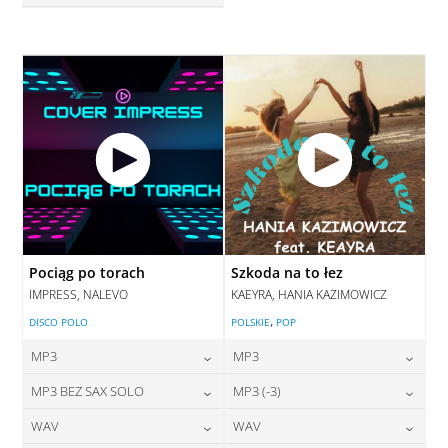
28,00
zł
cena:
DODAJ DO KOSZYKA
DODAJ DO KOSZYKA
Pociąg po torach
Szkoda na to łez
IMPRESS, NALEVO
KAEYRA, HANIA KAZIMOWICZ
,
DISCO POLO
POLSKIE
POP
MP3
MP3
24,00
zł
24,00
zł
MP3 BEZ SAX SOLO
MP3 (-3)
cena:
cena:
24,00
zł
28,00
zł
WAV
WAV
cena:
cena:
DODAJ DO KOSZYKA
DODAJ DO KOSZYKA