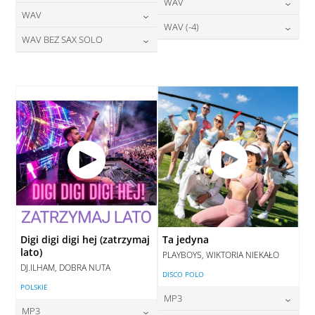
24,00
zł
WAV
cena:
DODAJ DO KOSZYKA
24,00
zł
WAV
cena:
DODAJ DO KOSZYKA
28,00
zł
WAV (-4)
cena:
DODAJ DO KOSZYKA
28,00
zł
WAV BEZ SAX SOLO
cena:
DODAJ DO KOSZYKA
28,00
zł
cena:
DODAJ DO KOSZYKA
28,00
zł
cena:
DODAJ DO KOSZYKA
DODAJ DO KOSZYKA
DODAJ DO KOSZYKA
Digi digi digi hej (zatrzymaj
Ta jedyna
lato)
PLAYBOYS, WIKTORIA NIEKAŁO
DJ.ILHAM, DOBRA NUTA
DISCO POLO
POLSKIE
MP3
MP3