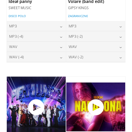
Ideał panny
Volare (band edit)
SWEET MUSIC
GIPSY KINGS
DISCO POLO
ZAGRANICZNE
MP3
MP3
24,00
zł
24,00
zł
MP3 (-4)
MP3 (-2)
cena:
cena:
24,00
zł
24,00
zł
WAV
WAV
cena:
cena:
DODAJ DO KOSZYKA
DODAJ DO KOSZYKA
28,00
zł
28,00
zł
WAV (-4)
WAV (-2)
cena:
cena:
DODAJ DO KOSZYKA
DODAJ DO KOSZYKA
28,00
zł
28,00
zł
cena:
cena:
DODAJ DO KOSZYKA
DODAJ DO KOSZYKA
DODAJ DO KOSZYKA
DODAJ DO KOSZYKA