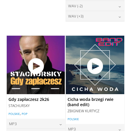
DODAJ DO KOSZYKA
28,00
zł
WAV (-2)
cena:
DODAJ DO KOSZYKA
DODAJ DO KOSZYKA
28,00
zł
WAV (+3)
cena:
DODAJ DO KOSZYKA
28,00
zł
cena:
DODAJ DO KOSZYKA
DODAJ DO KOSZYKA
Gdy zapłaczesz 2k26
Cicha woda brzegi rwie
(band edit)
STACHURSKY
ZBIGNIEW KURTYCZ
,
POLSKIE
POP
POLSKIE
MP3
MP3