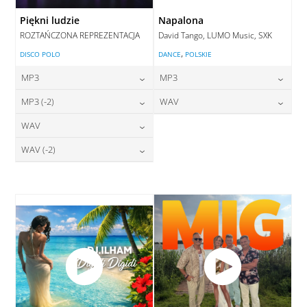
Piękni ludzie
Napalona
ROZTAŃCZONA REPREZENTACJA
David Tango, LUMO Music, SXK
,
DISCO POLO
DANCE
POLSKIE
MP3
MP3
24,00
zł
24,00
zł
MP3 (-2)
WAV
cena:
cena:
24,00
zł
28,00
zł
WAV
cena:
cena:
DODAJ DO KOSZYKA
DODAJ DO KOSZYKA
28,00
zł
WAV (-2)
cena:
DODAJ DO KOSZYKA
DODAJ DO KOSZYKA
28,00
zł
cena:
DODAJ DO KOSZYKA
DODAJ DO KOSZYKA