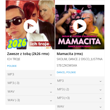
DODAJ DO KOSZYKA
Zawsze z tobą (2k26 rmx)
Mamacita (rmx)
ICH TROJE
SKOLIM, DANCE 2 DISCO, JUSTYNA
STECZKOWSKA
POLSKIE
,
DANCE
POLSKIE
MP3
MP3
24,00
zł
MP3 (-3)
cena:
24,00
zł
MP3 (-2)
cena:
24,00
zł
WAV
cena:
DODAJ DO KOSZYKA
24,00
zł
MP3 (+3)
cena:
28,00
zł
WAV (-3)
DODAJ DO KOSZYKA
cena:
DODAJ DO KOSZYKA
24,00
zł
WAV
cena:
28,00
zł
DODAJ DO KOSZYKA
cena: