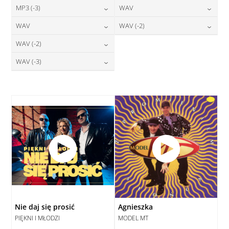
24,00
zł
24,00
zł
MP3 (-3)
WAV
cena:
cena:
DODAJ DO KOSZYKA
DODAJ DO KOSZYKA
24,00
zł
28,00
zł
WAV
WAV (-2)
cena:
cena:
DODAJ DO KOSZYKA
DODAJ DO KOSZYKA
28,00
zł
28,00
zł
WAV (-2)
cena:
cena:
DODAJ DO KOSZYKA
DODAJ DO KOSZYKA
28,00
zł
WAV (-3)
cena:
DODAJ DO KOSZYKA
DODAJ DO KOSZYKA
28,00
zł
cena:
DODAJ DO KOSZYKA
DODAJ DO KOSZYKA
Nie daj się prosić
Agnieszka
PIĘKNI I MŁODZI
MODEL MT