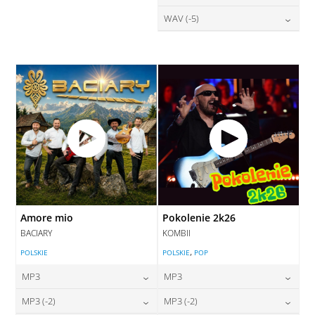
DODAJ DO KOSZYKA
DODAJ DO KOSZYKA
28,00
zł
WAV (-5)
cena:
DODAJ DO KOSZYKA
DODAJ DO KOSZYKA
28,00
zł
cena:
DODAJ DO KOSZYKA
DODAJ DO KOSZYKA
Amore mio
Pokolenie 2k26
BACIARY
KOMBII
,
POLSKIE
POLSKIE
POP
MP3
MP3
24,00
zł
24,00
zł
MP3 (-2)
MP3 (-2)
cena:
cena: