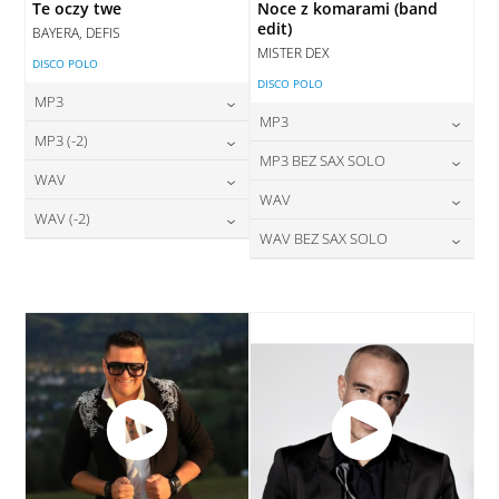
Te oczy twe
Noce z komarami (band
edit)
BAYERA, DEFIS
MISTER DEX
DISCO POLO
DISCO POLO
MP3
MP3
24,00
zł
MP3 (-2)
cena:
24,00
zł
MP3 BEZ SAX SOLO
cena:
24,00
zł
WAV
cena:
DODAJ DO KOSZYKA
24,00
zł
WAV
cena:
DODAJ DO KOSZYKA
28,00
zł
WAV (-2)
cena:
DODAJ DO KOSZYKA
28,00
zł
WAV BEZ SAX SOLO
cena:
DODAJ DO KOSZYKA
28,00
zł
cena:
DODAJ DO KOSZYKA
28,00
zł
cena:
DODAJ DO KOSZYKA
DODAJ DO KOSZYKA
DODAJ DO KOSZYKA