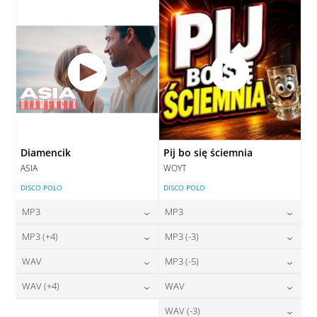
DODAJ DO KOSZYKA
Diamencik
Pij bo się ściemnia
ASIA
WOYT
DISCO POLO
DISCO POLO
MP3
MP3
24,00
zł
24,00
zł
MP3 (+4)
MP3 (-3)
cena:
cena:
24,00
zł
24,00
zł
WAV
MP3 (-5)
cena:
cena:
DODAJ DO KOSZYKA
DODAJ DO KOSZYKA
28,00
zł
24,00
zł
WAV (+4)
WAV
cena:
cena:
DODAJ DO KOSZYKA
DODAJ DO KOSZYKA
28,00
zł
28,00
zł
WAV (-3)
cena:
cena: