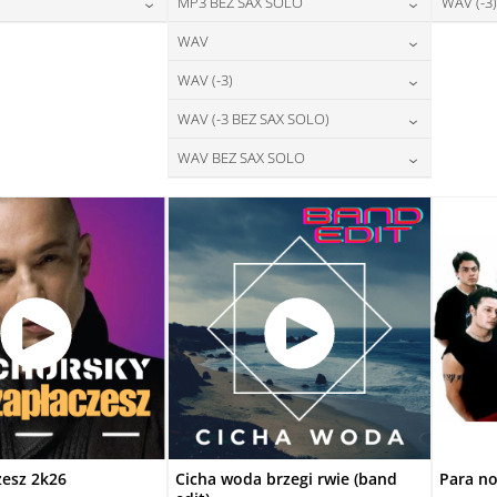
28,00
zł
24,00
zł
MP3 BEZ SAX SOLO
WAV (-3)
na:
cena:
DAJ DO KOSZYKA
DODAJ DO KOSZYKA
28,00
zł
24,00
zł
WAV
na:
cena:
DAJ DO KOSZYKA
DODAJ DO KOSZYKA
28,00
zł
WAV (-3)
cena:
DAJ DO KOSZYKA
DODAJ DO KOSZYKA
28,00
zł
WAV (-3 BEZ SAX SOLO)
cena:
DODAJ DO KOSZYKA
28,00
zł
WAV BEZ SAX SOLO
cena:
DODAJ DO KOSZYKA
28,00
zł
cena:
DODAJ DO KOSZYKA
DODAJ DO KOSZYKA
zesz 2k26
Cicha woda brzegi rwie (band
Para no