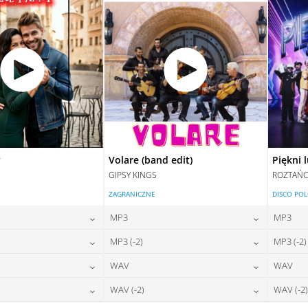
y
Volare (band edit)
Piękni 
GIPSY KINGS
ROZTAŃC
ZAGRANICZNE
DISCO PO
MP3
MP3
24,00
zł
24,00
zł
MP3 (-2)
MP3 (-2)
na:
cena:
24,00
zł
24,00
zł
WAV
WAV
na:
cena:
DAJ DO KOSZYKA
DODAJ DO KOSZYKA
28,00
zł
28,00
zł
WAV (-2)
WAV (-2)
na:
cena:
DAJ DO KOSZYKA
DODAJ DO KOSZYKA