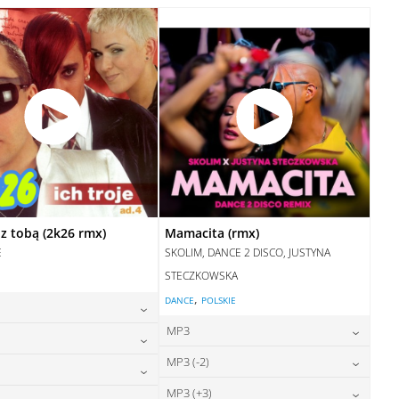
28,00
zł
cena:
DODAJ DO KOSZYKA
DODAJ DO KOSZYKA
z tobą (2k26 rmx)
Mamacita (rmx)
E
SKOLIM, DANCE 2 DISCO, JUSTYNA
STECZKOWSKA
,
DANCE
POLSKIE
MP3
24,00
zł
cena:
24,00
zł
MP3 (-2)
cena:
24,00
zł
cena:
DODAJ DO KOSZYKA
24,00
zł
MP3 (+3)
cena: