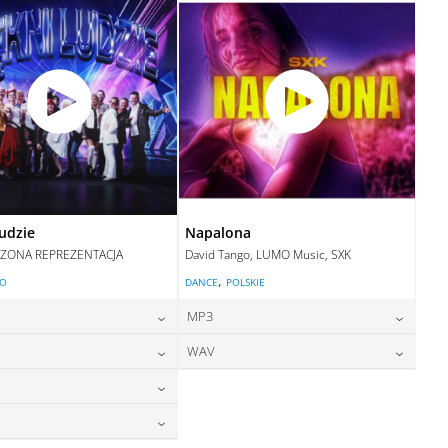
DODAJ DO KOSZYKA
ludzie
Napalona
ZONA REPREZENTACJA
David Tango, LUMO Music, SXK
,
LO
DANCE
POLSKIE
MP3
24,00
zł
24,00
zł
WAV
cena:
cena:
24,00
zł
28,00
zł
cena:
cena:
DODAJ DO KOSZYKA
DODAJ DO KOSZYKA
28,00
zł
cena:
DODAJ DO KOSZYKA
DODAJ DO KOSZYKA