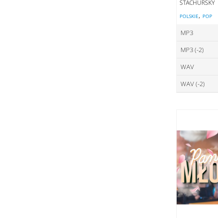
STACHURSKY
,
POLSKIE
POP
MP3
MP3 (-2)
ce
WAV
ce
DO
WAV (-2)
ce
DO
ce
DO
DO