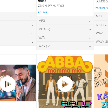
edit)
LA MOSC
ZBIGNIEW KURTYCZ
ZAGRANIC
POLSKIE
MP3
MP3
24,00
zł
MP3 (-2)
na:
24,00
zł
MP3 (-2)
cena:
24,00
zł
WAV
na:
DAJ DO KOSZYKA
24,00
zł
WAV
cena:
DODAJ DO KOSZYKA
28,00
zł
WAV (-2)
na:
DAJ DO KOSZYKA
28,00
zł
WAV (-2)
cena:
DODAJ DO KOSZYKA
28,00
zł
na:
DAJ DO KOSZYKA
28,00
zł
cena:
DODAJ DO KOSZYKA
DAJ DO KOSZYKA
DODAJ DO KOSZYKA