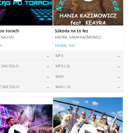
po torach
Szkoda na to łez
, NALEVO
KAEYRA, HANIA KAZIMOWICZ
,
LO
POLSKIE
POP
MP3
24,00
zł
24,00
zł
 SAX SOLO
MP3 (-3)
cena:
cena:
24,00
zł
28,00
zł
WAV
cena:
cena:
DODAJ DO KOSZYKA
DODAJ DO KOSZYKA
28,00
zł
28,00
zł
Z SAX SOLO
WAV (-3)
cena:
cena:
DODAJ DO KOSZYKA
DODAJ DO KOSZYKA
28,00
zł
28,00
zł
cena:
cena:
DODAJ DO KOSZYKA
DODAJ DO KOSZYKA
DODAJ DO KOSZYKA
DODAJ DO KOSZYKA