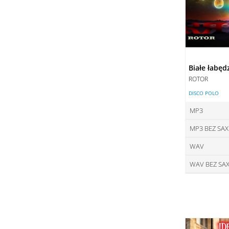
Białe łabęd
ROTOR
DISCO POLO
MP3
MP3 BEZ SA
ce
WAV
ce
DO
WAV BEZ SA
ce
DO
ce
DO
DO