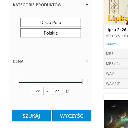
KATEGORIE PRODUKTÓW
Disco Polo
Lipka 2k26
Polskie
MELODIA LU
LUDOWE
MP3
CENA
MP3 (-2)
ce
WAV
ce
DO
WAV (-2)
ce
DO
-
zł
ce
Minimum Price
Maximum Price
DO
DO
SZUKAJ
WYCZYŚĆ