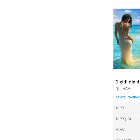
ce
DO
DO
Digidi digid
DJ.ILHAM
,
DANCE
ZAGRAN
MP3
MP3 (-3)
ce
WAV
ce
DO