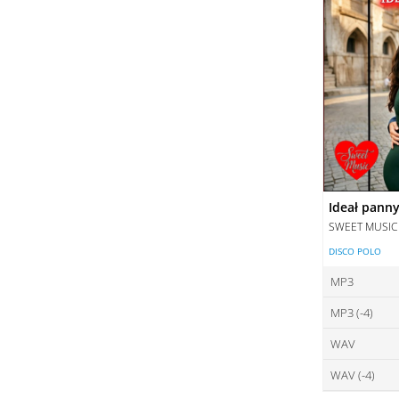
Ideał pann
SWEET MUSIC
DISCO POLO
MP3
MP3 (-4)
ce
WAV
ce
DO
WAV (-4)
ce
DO