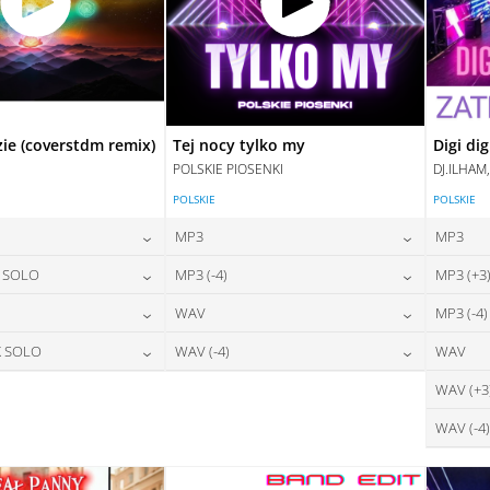
zie (coverstdm remix)
Tej nocy tylko my
Digi dig
POLSKIE PIOSENKI
DJ.ILHAM
POLSKIE
POLSKIE
MP3
MP3
24,00
zł
24,00
zł
X SOLO
MP3 (-4)
MP3 (+3
na:
cena:
24,00
zł
24,00
zł
WAV
MP3 (-4)
na:
cena:
DAJ DO KOSZYKA
DODAJ DO KOSZYKA
28,00
zł
28,00
zł
X SOLO
WAV (-4)
WAV
na:
cena:
DAJ DO KOSZYKA
DODAJ DO KOSZYKA
28,00
zł
28,00
zł
WAV (+3
na:
cena:
DAJ DO KOSZYKA
DODAJ DO KOSZYKA
WAV (-4)
DAJ DO KOSZYKA
DODAJ DO KOSZYKA