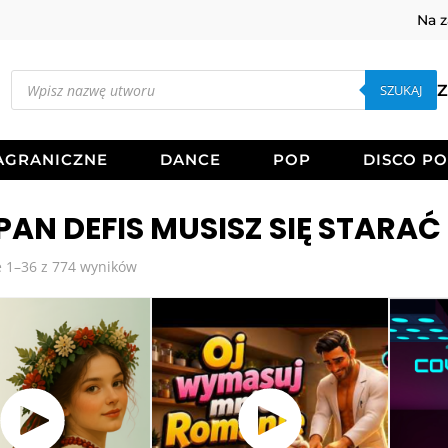
Na 
Wyszukiwarka
produktów
SZUKAJ
Z
AGRANICZNE
DANCE
POP
DISCO P
 PAN DEFIS MUSISZ SIĘ STAR
Posortowane
 1–36 z 774 wyników
według
najnowszych