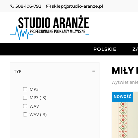
508-106-792
sklep@studio-aranze.pl
POLSKIE
Z
MIŁY
TYP
Wyświetlanie
MP3
NOWOŚĆ
MP3 (-3)
WAV
WAV (-3)