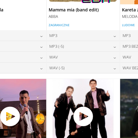
da
Mamma mia (band edit)
Kareta 
ABBA
MELODIA
ZAGRANICZNE
LUDOWE
MP3
MP3
24,00
zł
24,00
zł
MP3 (-5)
MP3 BEZ
na:
cena:
24,00
zł
24,00
zł
WAV
WAV
na:
cena:
DAJ DO KOSZYKA
DODAJ DO KOSZYKA
28,00
zł
28,00
zł
WAV (-5)
WAV BE
na:
cena:
DAJ DO KOSZYKA
DODAJ DO KOSZYKA
28,00
zł
28,00
zł
na:
cena:
DAJ DO KOSZYKA
DODAJ DO KOSZYKA
DAJ DO KOSZYKA
DODAJ DO KOSZYKA