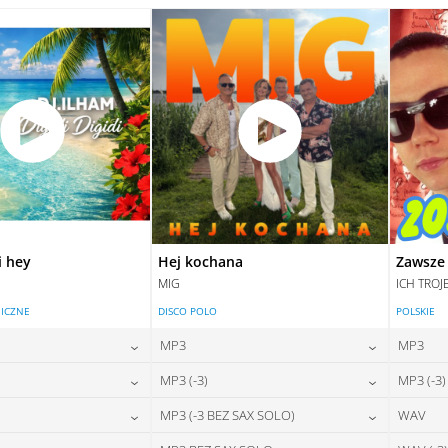
28,00
zł
28,00
zł
na:
cena:
DAJ DO KOSZYKA
DODAJ DO KOSZYKA
DAJ DO KOSZYKA
DODAJ DO KOSZYKA
i hey
Hej kochana
Zawsze 
MIG
ICH TROJ
ICZNE
DISCO POLO
POLSKIE
MP3
MP3
24,00
zł
24,00
zł
MP3 (-3)
MP3 (-3)
na:
cena:
24,00
zł
24,00
zł
MP3 (-3 BEZ SAX SOLO)
WAV
na:
cena:
DAJ DO KOSZYKA
DODAJ DO KOSZYKA