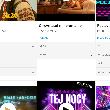
Oj wymasuj mnieromanie
Pociąg 
DOWA
JESSICA MUSIC
IMPRESS
POLSKIE
DISCO PO
MP3
MP3
24,00
zł
24,00
zł
WAV
MP3 BEZ
na:
cena:
24,00
zł
28,00
zł
WAV
na:
cena:
DAJ DO KOSZYKA
DODAJ DO KOSZYKA
28,00
zł
WAV BE
na:
DAJ DO KOSZYKA
DODAJ DO KOSZYKA
28,00
zł
na:
DAJ DO KOSZYKA
DAJ DO KOSZYKA