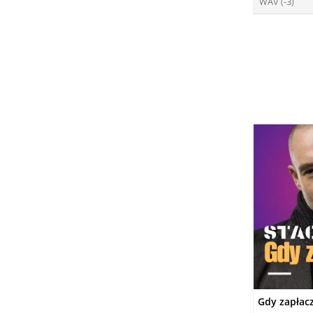
WAV (-3)
ce
DO
ce
DO
DO
Gdy zapłac