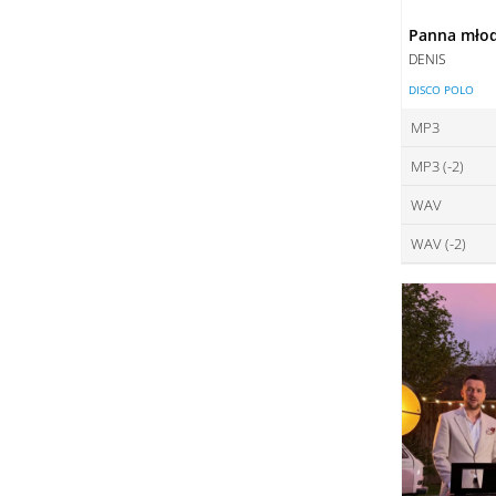
Panna mło
DENIS
DISCO POLO
MP3
MP3 (-2)
ce
WAV
ce
DO
WAV (-2)
ce
DO
ce
DO
DO