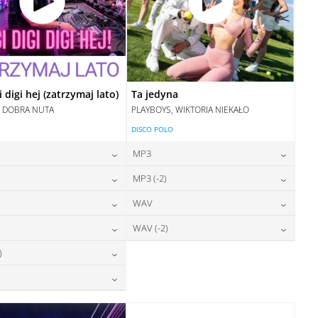
i digi hej (zatrzymaj lato)
Ta jedyna
, DOBRA NUTA
PLAYBOYS, WIKTORIA NIEKAŁO
DISCO POLO
MP3
24,00
zł
24,00
zł
)
MP3 (-2)
cena:
cena:
24,00
zł
24,00
zł
WAV
cena:
cena:
DODAJ DO KOSZYKA
DODAJ DO KOSZYKA
24,00
zł
28,00
zł
WAV (-2)
cena:
cena:
DODAJ DO KOSZYKA
DODAJ DO KOSZYKA
28,00
zł
28,00
zł
)
cena:
cena:
DODAJ DO KOSZYKA
DODAJ DO KOSZYKA
28,00
zł
cena:
DODAJ DO KOSZYKA
DODAJ DO KOSZYKA
28,00
zł
cena:
DODAJ DO KOSZYKA