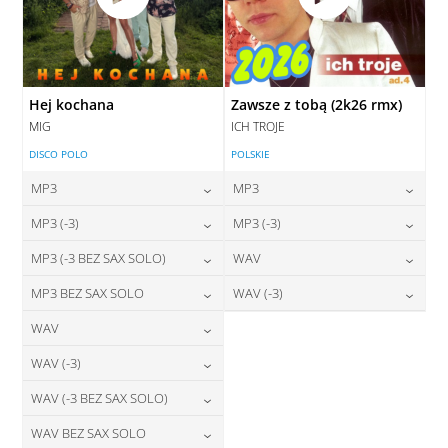
Hej kochana
Zawsze z tobą (2k26 rmx)
MIG
ICH TROJE
DISCO POLO
POLSKIE
MP3
MP3
24,00
zł
24,00
zł
MP3 (-3)
MP3 (-3)
cena:
cena:
24,00
zł
24,00
zł
MP3 (-3 BEZ SAX SOLO)
WAV
cena:
cena:
DODAJ DO KOSZYKA
DODAJ DO KOSZYKA
24,00
zł
28,00
zł
MP3 BEZ SAX SOLO
WAV (-3)
cena:
cena:
DODAJ DO KOSZYKA
DODAJ DO KOSZYKA
24,00
zł
28,00
zł
WAV
cena:
cena:
DODAJ DO KOSZYKA
DODAJ DO KOSZYKA
28,00
zł
WAV (-3)
cena:
DODAJ DO KOSZYKA
DODAJ DO KOSZYKA
28,00
zł
WAV (-3 BEZ SAX SOLO)
cena:
DODAJ DO KOSZYKA
28,00
zł
WAV BEZ SAX SOLO
cena:
DODAJ DO KOSZYKA