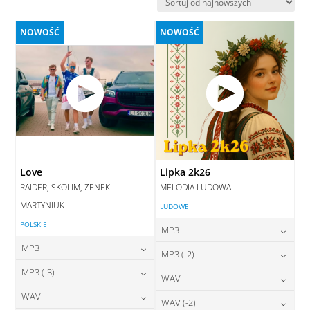
najnowszych
NOWOŚĆ
NOWOŚĆ
Love
Lipka 2k26
RAIDER, SKOLIM, ZENEK
MELODIA LUDOWA
MARTYNIUK
LUDOWE
POLSKIE
MP3
MP3
24,00
zł
MP3 (-2)
cena:
24,00
zł
MP3 (-3)
cena:
24,00
zł
WAV
cena:
DODAJ DO KOSZYKA
24,00
zł
WAV
cena:
28,00
zł
WAV (-2)
DODAJ DO KOSZYKA
cena:
DODAJ DO KOSZYKA