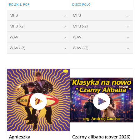
,
POLSKIE
POP
DISCO POLO
MP3
MP3
24,00
zł
24,00
zł
MP3 (-2)
MP3 (-2)
cena:
cena:
24,00
zł
24,00
zł
WAV
WAV
cena:
cena:
DODAJ DO KOSZYKA
DODAJ DO KOSZYKA
28,00
zł
28,00
zł
WAV (-2)
WAV (-2)
cena:
cena:
DODAJ DO KOSZYKA
DODAJ DO KOSZYKA
28,00
zł
28,00
zł
cena:
cena:
DODAJ DO KOSZYKA
DODAJ DO KOSZYKA
DODAJ DO KOSZYKA
DODAJ DO KOSZYKA
Agnieszka
Czarny alibaba (cover 2026)