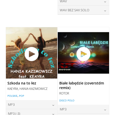
28,00
zł
24,00
zł
WAV
cena:
cena:
DODAJ DO KOSZYKA
DODAJ DO KOSZYKA
28,00
zł
WAV BEZ SAX SOLO
cena:
DODAJ DO KOSZYKA
DODAJ DO KOSZYKA
28,00
zł
cena:
DODAJ DO KOSZYKA
DODAJ DO KOSZYKA
Szkoda na to łez
Białe łabędzie (coverstdm
remix)
KAEYRA, HANIA KAZIMOWICZ
ROTOR
,
POLSKIE
POP
DISCO POLO
MP3
MP3
24,00
zł
MP3 (-3)
cena: