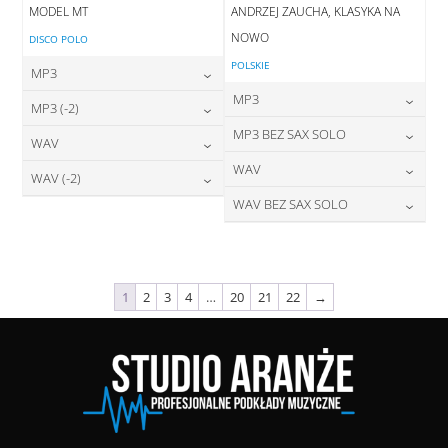
MODEL MT
ANDRZEJ ZAUCHA, KLASYKA NA
NOWO
DISCO POLO
POLSKIE
MP3
MP3
24,00
zł
MP3 (-2)
cena:
24,00
zł
MP3 BEZ SAX SOLO
cena:
24,00
zł
WAV
cena:
DODAJ DO KOSZYKA
24,00
zł
WAV
cena:
28,00
zł
WAV (-2)
DODAJ DO KOSZYKA
cena:
DODAJ DO KOSZYKA
28,00
zł
WAV BEZ SAX SOLO
cena:
28,00
zł
DODAJ DO KOSZYKA
cena:
DODAJ DO KOSZYKA
28,00
zł
cena:
DODAJ DO KOSZYKA
DODAJ DO KOSZYKA
DODAJ DO KOSZYKA
1
2
3
4
…
20
21
22
→