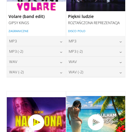
Volare (band edit)
Piękni ludzie
GIPSY KINGS
ROZTAŃCZONA REPREZENTACJA
ZAGRANICZNE
DISCO POLO
MP3
MP3
24,00
zł
24,00
zł
MP3 (-2)
MP3 (-2)
cena:
cena:
24,00
zł
24,00
zł
WAV
WAV
cena:
cena:
DODAJ DO KOSZYKA
DODAJ DO KOSZYKA
28,00
zł
28,00
zł
WAV (-2)
WAV (-2)
cena:
cena:
DODAJ DO KOSZYKA
DODAJ DO KOSZYKA
28,00
zł
28,00
zł
cena:
cena:
DODAJ DO KOSZYKA
DODAJ DO KOSZYKA
DODAJ DO KOSZYKA
DODAJ DO KOSZYKA