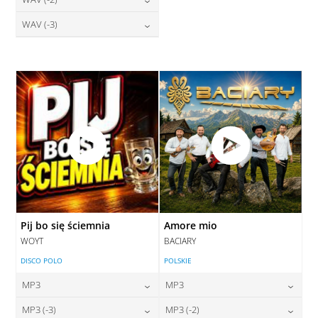
28,00
zł
28,00
zł
cena:
cena:
DODAJ DO KOSZYKA
DODAJ DO KOSZYKA
28,00
zł
WAV (-3)
cena:
DODAJ DO KOSZYKA
DODAJ DO KOSZYKA
28,00
zł
cena:
DODAJ DO KOSZYKA
DODAJ DO KOSZYKA
Pij bo się ściemnia
Amore mio
WOYT
BACIARY
DISCO POLO
POLSKIE
MP3
MP3
24,00
zł
24,00
zł
MP3 (-3)
MP3 (-2)
cena:
cena: