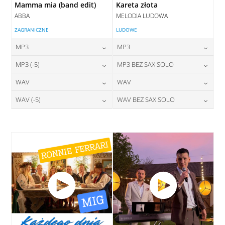
Mamma mia (band edit)
Kareta złota
ABBA
MELODIA LUDOWA
ZAGRANICZNE
LUDOWE
MP3
MP3
24,00
zł
24,00
zł
MP3 (-5)
MP3 BEZ SAX SOLO
cena:
cena:
24,00
zł
24,00
zł
WAV
WAV
cena:
cena:
DODAJ DO KOSZYKA
DODAJ DO KOSZYKA
28,00
zł
28,00
zł
WAV (-5)
WAV BEZ SAX SOLO
cena:
cena:
DODAJ DO KOSZYKA
DODAJ DO KOSZYKA
28,00
zł
28,00
zł
cena:
cena:
DODAJ DO KOSZYKA
DODAJ DO KOSZYKA
DODAJ DO KOSZYKA
DODAJ DO KOSZYKA