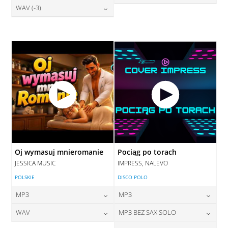
28,00
zł
WAV (-3)
cena:
28,00
zł
DODAJ DO KOSZYKA
cena:
DODAJ DO KOSZYKA
28,00
zł
cena:
DODAJ DO KOSZYKA
DODAJ DO KOSZYKA
DODAJ DO KOSZYKA
Oj wymasuj mnieromanie
Pociąg po torach
JESSICA MUSIC
IMPRESS, NALEVO
POLSKIE
DISCO POLO
MP3
MP3
24,00
zł
24,00
zł
WAV
MP3 BEZ SAX SOLO
cena:
cena: