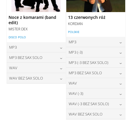
Noce z komarami (band
13 czerwonych róż
edit)
KORDIAN
MISTER DEX
POLSKIE
DISCO POLO
MP3
MP3
24,00
zł
MP3 (-3)
cena:
24,00
zł
MP3 BEZ SAX SOLO
cena:
24,00
zł
MP3 (-3 BEZ SAX SOLO)
cena:
DODAJ DO KOSZYKA
24,00
zł
WAV
cena:
DODAJ DO KOSZYKA
24,00
zł
MP3 BEZ SAX SOLO
cena:
DODAJ DO KOSZYKA
28,00
zł
WAV BEZ SAX SOLO
cena:
DODAJ DO KOSZYKA
24,00
zł
WAV
cena:
DODAJ DO KOSZYKA
28,00
zł
cena:
DODAJ DO KOSZYKA
28,00
zł
WAV (-3)
cena:
DODAJ DO KOSZYKA
DODAJ DO KOSZYKA
28,00
zł
WAV (-3 BEZ SAX SOLO)
cena:
DODAJ DO KOSZYKA
28,00
zł
WAV BEZ SAX SOLO
cena:
DODAJ DO KOSZYKA
28,00
zł
cena:
DODAJ DO KOSZYKA