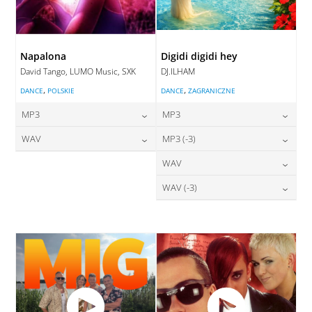
Napalona
Digidi digidi hey
David Tango, LUMO Music, SXK
DJ.ILHAM
,
,
DANCE
POLSKIE
DANCE
ZAGRANICZNE
MP3
MP3
24,00
zł
24,00
zł
WAV
MP3 (-3)
cena:
cena:
28,00
zł
24,00
zł
WAV
cena:
cena:
DODAJ DO KOSZYKA
DODAJ DO KOSZYKA
28,00
zł
WAV (-3)
cena:
DODAJ DO KOSZYKA
DODAJ DO KOSZYKA
28,00
zł
cena:
DODAJ DO KOSZYKA
DODAJ DO KOSZYKA