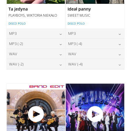
Ta jedyna
Ideał panny
PLAYBOYS, WIKTORIA NIEKAŁO
SWEET MUSIC
DISCO POLO
DISCO POLO
MP3
MP3
24,00
zł
24,00
zł
MP3 (-2)
MP3 (-4)
cena:
cena:
24,00
zł
24,00
zł
WAV
WAV
cena:
cena:
DODAJ DO KOSZYKA
DODAJ DO KOSZYKA
28,00
zł
28,00
zł
WAV (-2)
WAV (-4)
cena:
cena:
DODAJ DO KOSZYKA
DODAJ DO KOSZYKA
28,00
zł
28,00
zł
cena:
cena:
DODAJ DO KOSZYKA
DODAJ DO KOSZYKA
DODAJ DO KOSZYKA
DODAJ DO KOSZYKA