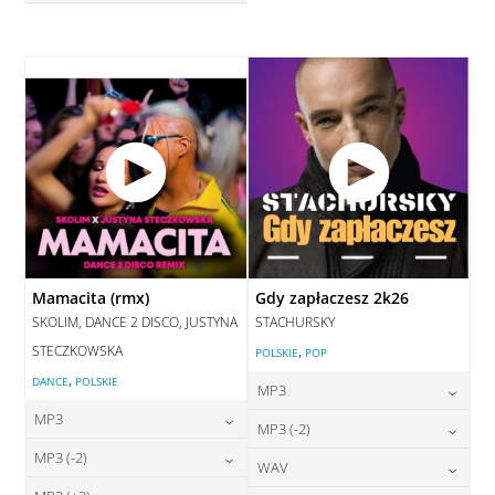
28,00
zł
cena:
DODAJ DO KOSZYKA
DODAJ DO KOSZYKA
Mamacita (rmx)
Gdy zapłaczesz 2k26
SKOLIM, DANCE 2 DISCO, JUSTYNA
STACHURSKY
STECZKOWSKA
,
POLSKIE
POP
,
DANCE
POLSKIE
MP3
MP3
24,00
zł
MP3 (-2)
cena:
24,00
zł
MP3 (-2)
cena:
24,00
zł
WAV
cena:
DODAJ DO KOSZYKA