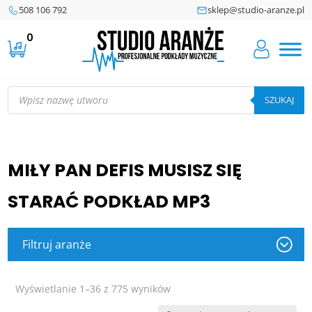
508 106 792
sklep@studio-aranze.pl
0
Wyszukiwarka
produktów
SZUKAJ
MIŁY PAN DEFIS MUSISZ SIĘ
STARAĆ PODKŁAD MP3
Filtruj aranże
Posortowane
Wyświetlanie 1–36 z 775 wyników
według