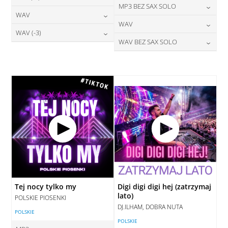
24,00
zł
MP3 BEZ SAX SOLO
cena:
28,00
zł
WAV
cena:
DODAJ DO KOSZYKA
24,00
zł
WAV
cena:
DODAJ DO KOSZYKA
28,00
zł
WAV (-3)
cena:
DODAJ DO KOSZYKA
28,00
zł
WAV BEZ SAX SOLO
cena:
DODAJ DO KOSZYKA
28,00
zł
cena:
DODAJ DO KOSZYKA
28,00
zł
cena:
DODAJ DO KOSZYKA
DODAJ DO KOSZYKA
DODAJ DO KOSZYKA
Tej nocy tylko my
Digi digi digi hej (zatrzymaj
lato)
POLSKIE PIOSENKI
DJ.ILHAM, DOBRA NUTA
POLSKIE
POLSKIE