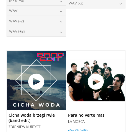
24,00
zł
MP3 (+3)
cena:
28,00
zł
WAV (-2)
DODAJ DO KOSZYKA
cena:
DODAJ DO KOSZYKA
24,00
zł
WAV
cena:
28,00
zł
DODAJ DO KOSZYKA
cena:
DODAJ DO KOSZYKA
28,00
zł
WAV (-2)
cena:
DODAJ DO KOSZYKA
DODAJ DO KOSZYKA
28,00
zł
WAV (+3)
cena:
DODAJ DO KOSZYKA
28,00
zł
cena:
DODAJ DO KOSZYKA
DODAJ DO KOSZYKA
Cicha woda brzegi rwie
Para no verte mas
(band edit)
LA MOSCA
ZBIGNIEW KURTYCZ
ZAGRANICZNE