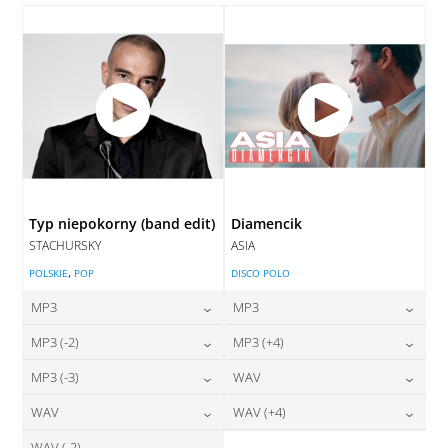
DODAJ DO KOSZYKA
Typ niepokorny (band edit)
Diamencik
STACHURSKY
ASIA
,
POLSKIE
POP
DISCO POLO
MP3
MP3
24,00
zł
24,00
zł
MP3 (-2)
MP3 (+4)
cena:
cena:
24,00
zł
24,00
zł
MP3 (-3)
WAV
cena:
cena:
DODAJ DO KOSZYKA
DODAJ DO KOSZYKA
24,00
zł
28,00
zł
WAV
WAV (+4)
cena:
cena:
DODAJ DO KOSZYKA
DODAJ DO KOSZYKA
WAV (-2)