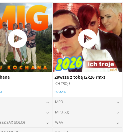
28,00
zł
28,00
zł
cena:
cena:
DODAJ DO KOSZYKA
DODAJ DO KOSZYKA
DODAJ DO KOSZYKA
DODAJ DO KOSZYKA
chana
Zawsze z tobą (2k26 rmx)
ICH TROJE
LO
POLSKIE
MP3
24,00
zł
24,00
zł
MP3 (-3)
cena:
cena:
24,00
zł
24,00
zł
 BEZ SAX SOLO)
WAV
cena:
cena:
DODAJ DO KOSZYKA
DODAJ DO KOSZYKA