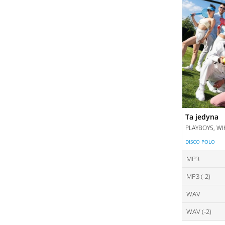
Ta jedyna
PLAYBOYS, WI
DISCO POLO
MP3
MP3 (-2)
ce
WAV
ce
DO
WAV (-2)
ce
DO