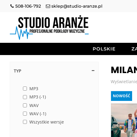
508-106-792
sklep@studio-aranze.pl
POLSKIE
Z
MILA
TYP
Wyświetlanie
MP3
NOWOŚĆ
MP3 (-1)
WAV
WAV (-1)
Wszystkie wersje