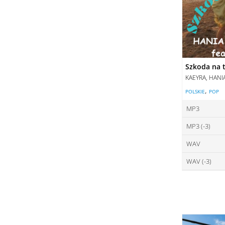
Szkoda na t
KAEYRA, HANI
,
POLSKIE
POP
MP3
MP3 (-3)
ce
WAV
ce
DO
WAV (-3)
ce
DO
ce
DO
DO