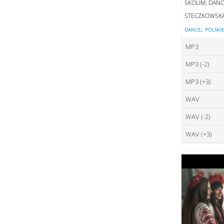
SKOLIM, DANC
STECZKOWSK
,
DANCE
POLSKI
MP3
MP3 (-2)
ce
MP3 (+3)
ce
DO
WAV
ce
DO
WAV (-2)
ce
DO
WAV (+3)
ce
DO
ce
DO
DO