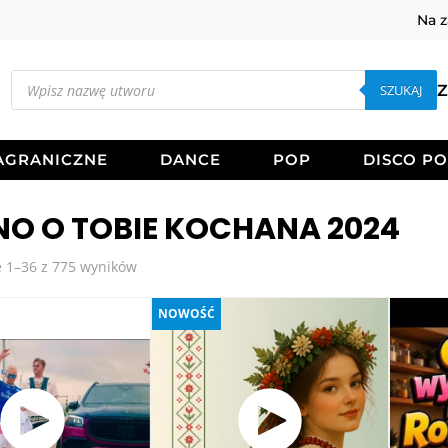
Na 
Wyszukiwarka
produktów
SZUKAJ
Z
AGRANICZNE
DANCE
POP
DISCO P
NO O TOBIE KOCHANA 2024
Posortowane
 1–36 z 775 wyników
według
najnowszych
NOWOŚĆ