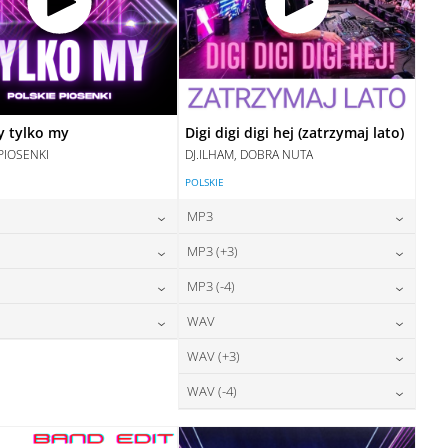
y tylko my
Digi digi digi hej (zatrzymaj lato)
PIOSENKI
DJ.ILHAM, DOBRA NUTA
POLSKIE
MP3
24,00
zł
24,00
zł
MP3 (+3)
cena:
cena:
24,00
zł
24,00
zł
MP3 (-4)
cena:
cena:
DODAJ DO KOSZYKA
DODAJ DO KOSZYKA
28,00
zł
24,00
zł
WAV
cena:
cena:
DODAJ DO KOSZYKA
DODAJ DO KOSZYKA
28,00
zł
28,00
zł
WAV (+3)
cena:
cena:
DODAJ DO KOSZYKA
DODAJ DO KOSZYKA
28,00
zł
WAV (-4)
cena:
DODAJ DO KOSZYKA
DODAJ DO KOSZYKA
28,00
zł
cena:
DODAJ DO KOSZYKA