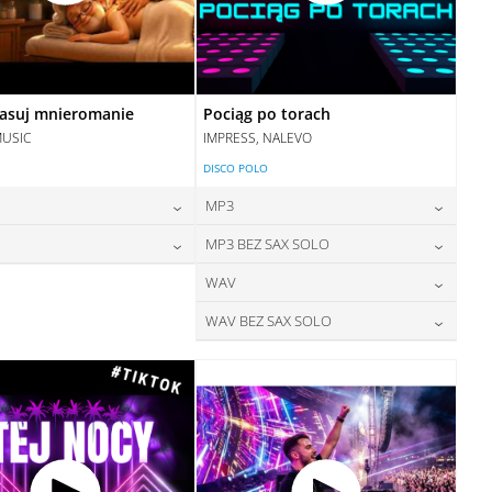
asuj mnieromanie
Pociąg po torach
MUSIC
IMPRESS, NALEVO
DISCO POLO
MP3
24,00
zł
24,00
zł
MP3 BEZ SAX SOLO
cena:
cena:
28,00
zł
24,00
zł
WAV
cena:
cena:
DODAJ DO KOSZYKA
DODAJ DO KOSZYKA
28,00
zł
WAV BEZ SAX SOLO
cena:
DODAJ DO KOSZYKA
DODAJ DO KOSZYKA
28,00
zł
cena:
DODAJ DO KOSZYKA
DODAJ DO KOSZYKA