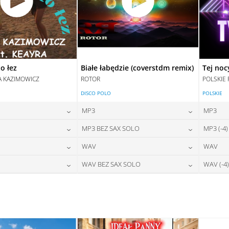
o łez
Białe łabędzie (coverstdm remix)
Tej noc
A KAZIMOWICZ
ROTOR
POLSKIE 
DISCO POLO
POLSKIE
MP3
MP3
24,00
zł
24,00
zł
MP3 BEZ SAX SOLO
MP3 (-4)
na:
cena:
28,00
zł
24,00
zł
WAV
WAV
na:
cena:
DAJ DO KOSZYKA
DODAJ DO KOSZYKA
28,00
zł
28,00
zł
WAV BEZ SAX SOLO
WAV (-4)
na:
cena:
DAJ DO KOSZYKA
DODAJ DO KOSZYKA
28,00
zł
28,00
zł
na:
cena:
DAJ DO KOSZYKA
DODAJ DO KOSZYKA
DAJ DO KOSZYKA
DODAJ DO KOSZYKA