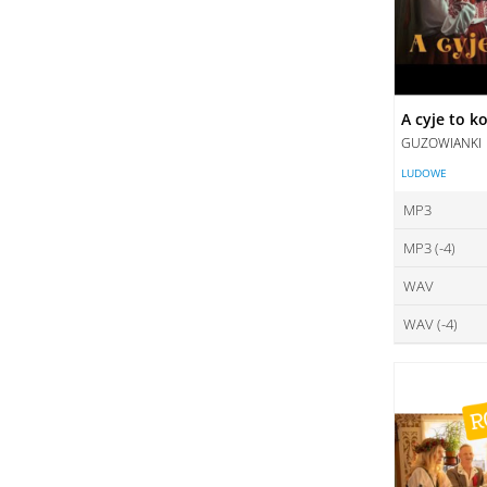
A cyje to k
GUZOWIANKI
LUDOWE
MP3
MP3 (-4)
ce
WAV
ce
DO
WAV (-4)
ce
DO
ce
DO
DO