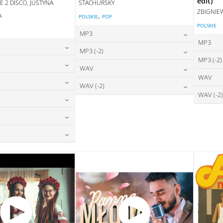
edit)
E 2 DISCO, JUSTYNA
STACHURSKY
ZBIGNIE
,
A
POLSKIE
POP
POLSKIE
E
MP3
MP3
24,00
zł
MP3 (-2)
cena:
MP3 (-2)
24,00
zł
na:
24,00
zł
WAV
cena:
DODAJ DO KOSZYKA
WAV
24,00
zł
na:
28,00
zł
WAV (-2)
DAJ DO KOSZYKA
cena:
DODAJ DO KOSZYKA
WAV (-2)
24,00
zł
na:
28,00
zł
DAJ DO KOSZYKA
cena:
DODAJ DO KOSZYKA
28,00
zł
na:
DAJ DO KOSZYKA
DODAJ DO KOSZYKA
28,00
zł
na:
DAJ DO KOSZYKA
28,00
zł
na:
DAJ DO KOSZYKA
DAJ DO KOSZYKA