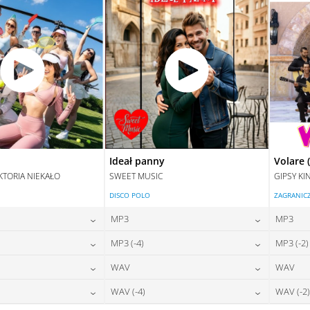
Ideał panny
Volare 
KTORIA NIEKAŁO
SWEET MUSIC
GIPSY KI
DISCO POLO
ZAGRANIC
MP3
MP3
24,00
zł
24,00
zł
MP3 (-4)
MP3 (-2)
na:
cena:
24,00
zł
24,00
zł
WAV
WAV
na:
cena:
DAJ DO KOSZYKA
DODAJ DO KOSZYKA
28,00
zł
28,00
zł
WAV (-4)
WAV (-2)
na:
cena:
DAJ DO KOSZYKA
DODAJ DO KOSZYKA