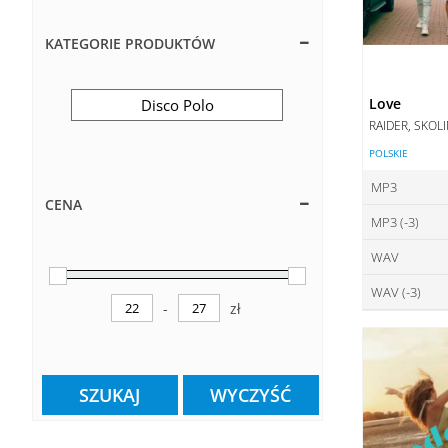
KATEGORIE PRODUKTÓW
Love
Disco Polo
RAIDER, SKOL
POLSKIE
MP3
CENA
MP3 (-3)
ce
WAV
ce
DO
WAV (-3)
ce
DO
-
zł
Minimum Price
Maximum Price
ce
DO
DO
SZUKAJ
WYCZYŚĆ