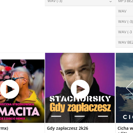
28,00
zł
WAV (-3)
MP3 BEZ
cena:
DAJ DO KOSZYKA
DODAJ DO KOSZYKA
28,00
zł
WAV
cena:
DODAJ DO KOSZYKA
WAV (-3)
DODAJ DO KOSZYKA
WAV (-3
WAV BE
rmx)
Gdy zapłaczesz 2k26
Cicha w