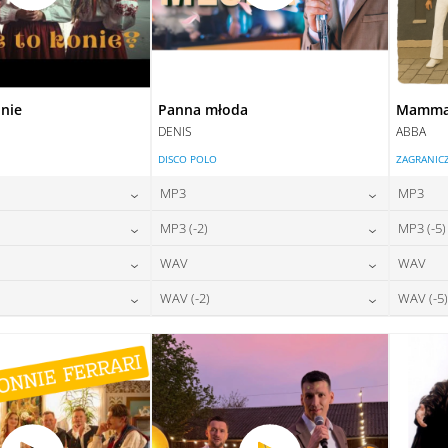
onie
Panna młoda
Mamma 
DENIS
ABBA
DISCO POLO
ZAGRANIC
MP3
MP3
24,00
zł
24,00
zł
MP3 (-2)
MP3 (-5)
na:
cena:
24,00
zł
24,00
zł
WAV
WAV
na:
cena:
DAJ DO KOSZYKA
DODAJ DO KOSZYKA
28,00
zł
28,00
zł
WAV (-2)
WAV (-5)
na:
cena:
DAJ DO KOSZYKA
DODAJ DO KOSZYKA
28,00
zł
28,00
zł
na:
cena:
DAJ DO KOSZYKA
DODAJ DO KOSZYKA
DAJ DO KOSZYKA
DODAJ DO KOSZYKA