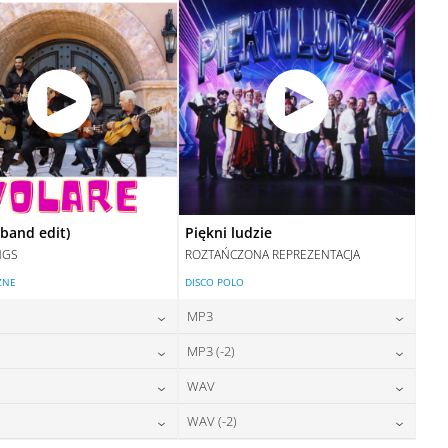
DODAJ DO KOSZYKA
(band edit)
Piękni ludzie
NGS
ROZTAŃCZONA REPREZENTACJA
ZNE
DISCO POLO
MP3
24,00
zł
24,00
zł
MP3 (-2)
cena:
cena:
24,00
zł
24,00
zł
WAV
cena:
cena:
DODAJ DO KOSZYKA
DODAJ DO KOSZYKA
28,00
zł
28,00
zł
WAV (-2)
cena:
cena:
DODAJ DO KOSZYKA
DODAJ DO KOSZYKA