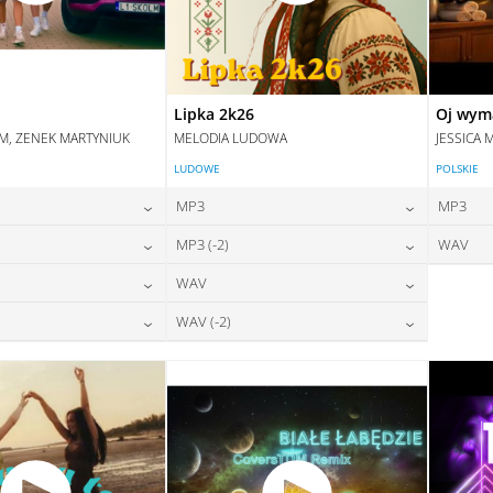
Lipka 2k26
Oj wym
IM, ZENEK MARTYNIUK
MELODIA LUDOWA
JESSICA 
LUDOWE
POLSKIE
MP3
MP3
24,00
zł
24,00
zł
MP3 (-2)
WAV
na:
cena:
24,00
zł
24,00
zł
WAV
na:
cena:
DAJ DO KOSZYKA
DODAJ DO KOSZYKA
28,00
zł
28,00
zł
WAV (-2)
na:
cena:
DAJ DO KOSZYKA
DODAJ DO KOSZYKA
28,00
zł
28,00
zł
na:
cena:
DAJ DO KOSZYKA
DODAJ DO KOSZYKA
DAJ DO KOSZYKA
DODAJ DO KOSZYKA