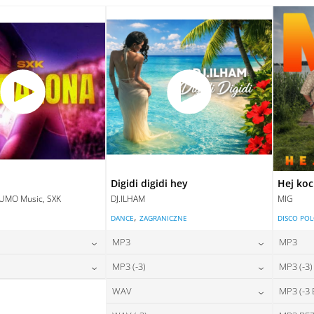
28,00
zł
28,00
zł
na:
cena:
DAJ DO KOSZYKA
DODAJ DO KOSZYKA
DAJ DO KOSZYKA
DODAJ DO KOSZYKA
Digidi digidi hey
Hej ko
LUMO Music, SXK
DJ.ILHAM
MIG
,
E
DANCE
ZAGRANICZNE
DISCO PO
MP3
MP3
24,00
zł
24,00
zł
MP3 (-3)
MP3 (-3)
na:
cena:
28,00
zł
24,00
zł
WAV
MP3 (-3
na:
cena:
DAJ DO KOSZYKA
DODAJ DO KOSZYKA