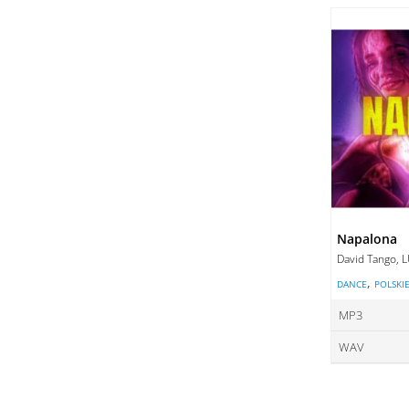
ce
DO
DO
Napalona
David Tango, 
,
DANCE
POLSKI
MP3
WAV
ce
ce
DO