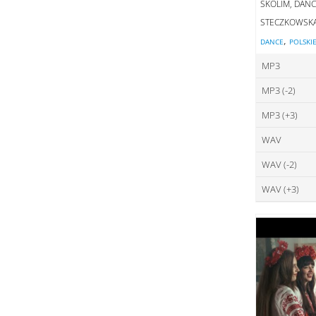
SKOLIM, DANC
STECZKOWSK
,
DANCE
POLSKI
MP3
MP3 (-2)
ce
MP3 (+3)
ce
DO
WAV
ce
DO
WAV (-2)
ce
DO
WAV (+3)
ce
DO
ce
DO
DO