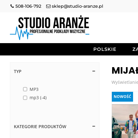
508-106-792
sklep@studio-aranze.pl
POLSKIE
Z
MIJA
TYP
Wyświetlanie
MP3
NOWOŚĆ
mp3 (-4)
KATEGORIE PRODUKTÓW