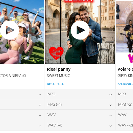
Ideał panny
Volare 
KTORIA NIEKAŁO
SWEET MUSIC
GIPSY KI
DISCO POLO
ZAGRANIC
MP3
MP3
24,00
zł
24,00
zł
MP3 (-4)
MP3 (-2)
na:
cena:
24,00
zł
24,00
zł
WAV
WAV
na:
cena:
DAJ DO KOSZYKA
DODAJ DO KOSZYKA
28,00
zł
28,00
zł
WAV (-4)
WAV (-2)
na:
cena:
DAJ DO KOSZYKA
DODAJ DO KOSZYKA