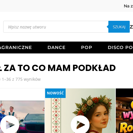
Na 
Wyszukiwarka
produktów
SZUKAJ
Z
AGRANICZNE
DANCE
POP
DISCO P
Ł ZA TO CO MAM PODKŁAD
Posortowane
 1–36 z 775 wyników
według
najnowszych
NOWOŚĆ