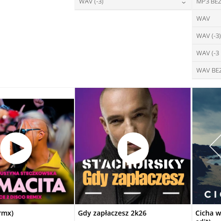
28,00
zł
WAV (-3)
MP3 BEZ
cena:
DAJ DO KOSZYKA
DODAJ DO KOSZYKA
28,00
zł
WAV
cena:
DODAJ DO KOSZYKA
WAV (-3)
DODAJ DO KOSZYKA
WAV (-3
WAV BE
rmx)
Gdy zapłaczesz 2k26
Cicha w