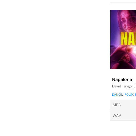
ce
DO
DO
Napalona
David Tango, 
,
DANCE
POLSKI
MP3
WAV
ce
ce
DO