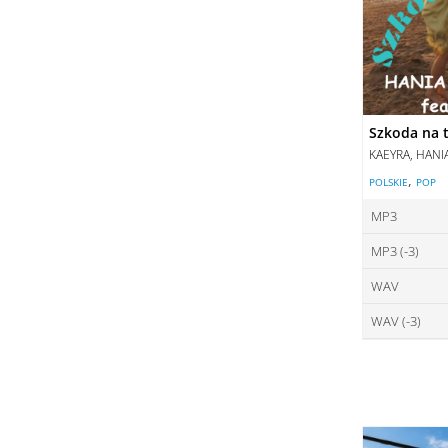
Szkoda na t
KAEYRA, HANI
,
POLSKIE
POP
MP3
MP3 (-3)
ce
WAV
ce
DO
WAV (-3)
ce
DO
ce
DO
DO