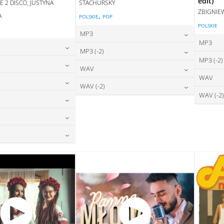
edit)
E 2 DISCO, JUSTYNA
STACHURSKY
ZBIGNIE
,
A
POLSKIE
POP
POLSKIE
E
MP3
MP3
24,00
zł
MP3 (-2)
cena:
MP3 (-2)
24,00
zł
na:
24,00
zł
WAV
cena:
DODAJ DO KOSZYKA
WAV
24,00
zł
na:
28,00
zł
WAV (-2)
DAJ DO KOSZYKA
cena:
DODAJ DO KOSZYKA
WAV (-2)
24,00
zł
na:
28,00
zł
DAJ DO KOSZYKA
cena:
DODAJ DO KOSZYKA
28,00
zł
na:
DAJ DO KOSZYKA
DODAJ DO KOSZYKA
28,00
zł
na:
DAJ DO KOSZYKA
28,00
zł
na:
DAJ DO KOSZYKA
DAJ DO KOSZYKA