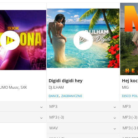
28,00
zł
28,00
zł
na:
cena:
DAJ DO KOSZYKA
DODAJ DO KOSZYKA
DAJ DO KOSZYKA
DODAJ DO KOSZYKA
Digidi digidi hey
Hej ko
LUMO Music, SXK
DJ.ILHAM
MIG
,
E
DANCE
ZAGRANICZNE
DISCO PO
MP3
MP3
24,00
zł
24,00
zł
MP3 (-3)
MP3 (-3)
na:
cena:
28,00
zł
24,00
zł
WAV
MP3 (-3
na:
cena:
DAJ DO KOSZYKA
DODAJ DO KOSZYKA