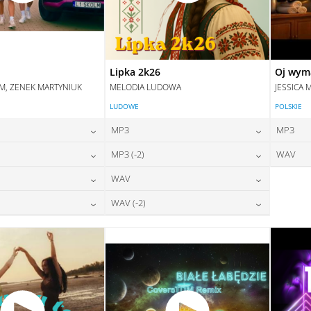
Lipka 2k26
Oj wym
IM, ZENEK MARTYNIUK
MELODIA LUDOWA
JESSICA 
LUDOWE
POLSKIE
MP3
MP3
24,00
zł
24,00
zł
MP3 (-2)
WAV
na:
cena:
24,00
zł
24,00
zł
WAV
na:
cena:
DAJ DO KOSZYKA
DODAJ DO KOSZYKA
28,00
zł
28,00
zł
WAV (-2)
na:
cena:
DAJ DO KOSZYKA
DODAJ DO KOSZYKA
28,00
zł
28,00
zł
na:
cena:
DAJ DO KOSZYKA
DODAJ DO KOSZYKA
DAJ DO KOSZYKA
DODAJ DO KOSZYKA