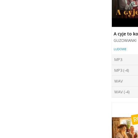
A cyje to k
GUZOWIANKI
LUDOWE
MP3
MP3 (-4)
ce
WAV
ce
DO
WAV (-4)
ce
DO
ce
DO
DO