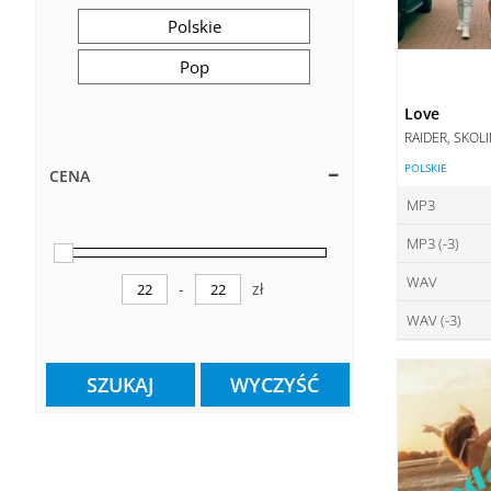
Polskie
Pop
Love
RAIDER, SKOL
POLSKIE
CENA
MP3
MP3 (-3)
ce
WAV
ce
-
zł
DO
Minimum Price
Maximum Price
WAV (-3)
ce
DO
ce
DO
SZUKAJ
WYCZYŚĆ
DO