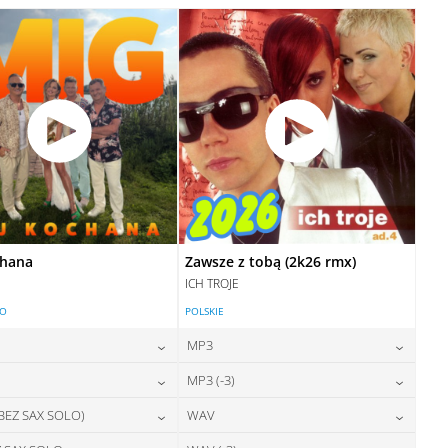
28,00
zł
28,00
zł
cena:
cena:
DODAJ DO KOSZYKA
DODAJ DO KOSZYKA
DODAJ DO KOSZYKA
DODAJ DO KOSZYKA
chana
Zawsze z tobą (2k26 rmx)
ICH TROJE
LO
POLSKIE
MP3
24,00
zł
24,00
zł
MP3 (-3)
cena:
cena:
24,00
zł
24,00
zł
 BEZ SAX SOLO)
WAV
cena:
cena:
DODAJ DO KOSZYKA
DODAJ DO KOSZYKA