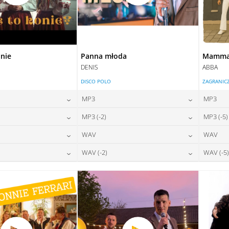
onie
Panna młoda
Mamma 
DENIS
ABBA
DISCO POLO
ZAGRANIC
MP3
MP3
24,00
zł
24,00
zł
MP3 (-2)
MP3 (-5)
na:
cena:
24,00
zł
24,00
zł
WAV
WAV
na:
cena:
DAJ DO KOSZYKA
DODAJ DO KOSZYKA
28,00
zł
28,00
zł
WAV (-2)
WAV (-5)
na:
cena:
DAJ DO KOSZYKA
DODAJ DO KOSZYKA
28,00
zł
28,00
zł
na:
cena:
DAJ DO KOSZYKA
DODAJ DO KOSZYKA
DAJ DO KOSZYKA
DODAJ DO KOSZYKA