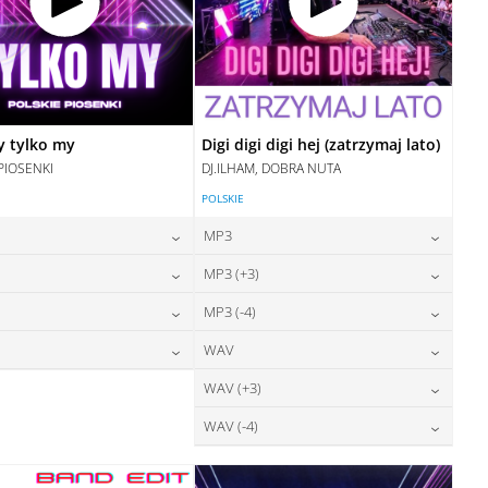
y tylko my
Digi digi digi hej (zatrzymaj lato)
PIOSENKI
DJ.ILHAM, DOBRA NUTA
POLSKIE
MP3
24,00
zł
24,00
zł
MP3 (+3)
cena:
cena:
24,00
zł
24,00
zł
MP3 (-4)
cena:
cena:
DODAJ DO KOSZYKA
DODAJ DO KOSZYKA
28,00
zł
24,00
zł
WAV
cena:
cena:
DODAJ DO KOSZYKA
DODAJ DO KOSZYKA
28,00
zł
28,00
zł
WAV (+3)
cena:
cena:
DODAJ DO KOSZYKA
DODAJ DO KOSZYKA
28,00
zł
WAV (-4)
cena:
DODAJ DO KOSZYKA
DODAJ DO KOSZYKA
28,00
zł
cena:
DODAJ DO KOSZYKA