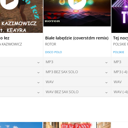
o łez
Białe łabędzie (coverstdm remix)
Tej noc
A KAZIMOWICZ
ROTOR
POLSKIE 
DISCO POLO
POLSKIE
MP3
MP3
24,00
zł
24,00
zł
MP3 BEZ SAX SOLO
MP3 (-4)
na:
cena:
28,00
zł
24,00
zł
WAV
WAV
na:
cena:
DAJ DO KOSZYKA
DODAJ DO KOSZYKA
28,00
zł
28,00
zł
WAV BEZ SAX SOLO
WAV (-4)
na:
cena:
DAJ DO KOSZYKA
DODAJ DO KOSZYKA
28,00
zł
28,00
zł
na:
cena:
DAJ DO KOSZYKA
DODAJ DO KOSZYKA
DAJ DO KOSZYKA
DODAJ DO KOSZYKA