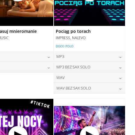
asuj mnieromanie
Pociąg po torach
MUSIC
IMPRESS, NALEVO
DISCO POLO
MP3
24,00
zł
24,00
zł
MP3 BEZ SAX SOLO
cena:
cena:
28,00
zł
24,00
zł
WAV
cena:
cena:
DODAJ DO KOSZYKA
DODAJ DO KOSZYKA
28,00
zł
WAV BEZ SAX SOLO
cena:
DODAJ DO KOSZYKA
DODAJ DO KOSZYKA
28,00
zł
cena:
DODAJ DO KOSZYKA
DODAJ DO KOSZYKA