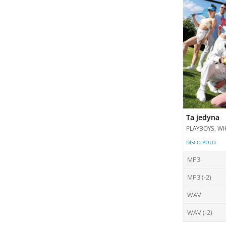
Ta jedyna
PLAYBOYS, WI
DISCO POLO
MP3
MP3 (-2)
ce
WAV
ce
DO
WAV (-2)
ce
DO