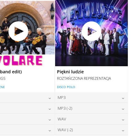
DODAJ DO KOSZYKA
(band edit)
Piękni ludzie
NGS
ROZTAŃCZONA REPREZENTACJA
ZNE
DISCO POLO
MP3
24,00
zł
24,00
zł
MP3 (-2)
cena:
cena:
24,00
zł
24,00
zł
WAV
cena:
cena:
DODAJ DO KOSZYKA
DODAJ DO KOSZYKA
28,00
zł
28,00
zł
WAV (-2)
cena:
cena:
DODAJ DO KOSZYKA
DODAJ DO KOSZYKA