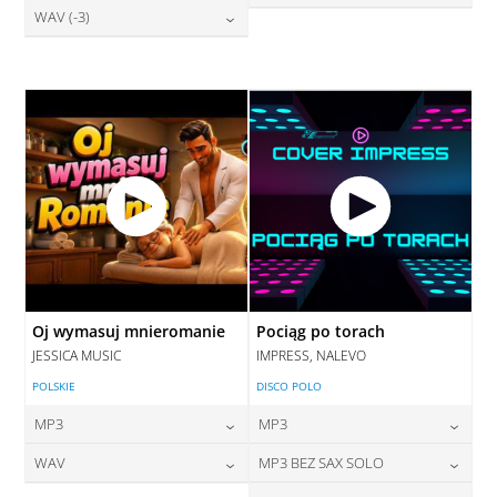
28,00
zł
WAV (-3)
cena:
28,00
zł
DODAJ DO KOSZYKA
cena:
DODAJ DO KOSZYKA
28,00
zł
cena:
DODAJ DO KOSZYKA
DODAJ DO KOSZYKA
DODAJ DO KOSZYKA
Oj wymasuj mnieromanie
Pociąg po torach
JESSICA MUSIC
IMPRESS, NALEVO
POLSKIE
DISCO POLO
MP3
MP3
24,00
zł
24,00
zł
WAV
MP3 BEZ SAX SOLO
cena:
cena: