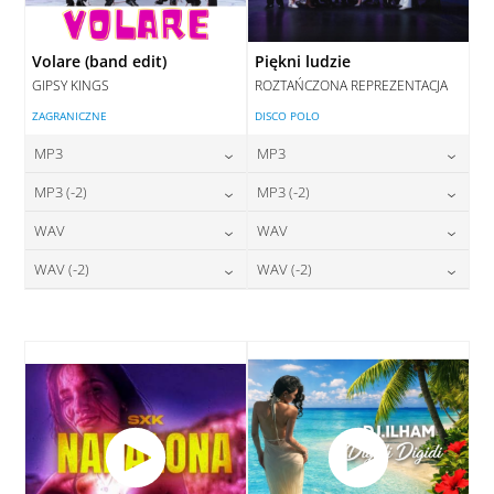
Volare (band edit)
Piękni ludzie
GIPSY KINGS
ROZTAŃCZONA REPREZENTACJA
ZAGRANICZNE
DISCO POLO
MP3
MP3
24,00
zł
24,00
zł
MP3 (-2)
MP3 (-2)
cena:
cena:
24,00
zł
24,00
zł
WAV
WAV
cena:
cena:
DODAJ DO KOSZYKA
DODAJ DO KOSZYKA
28,00
zł
28,00
zł
WAV (-2)
WAV (-2)
cena:
cena:
DODAJ DO KOSZYKA
DODAJ DO KOSZYKA
28,00
zł
28,00
zł
cena:
cena:
DODAJ DO KOSZYKA
DODAJ DO KOSZYKA
DODAJ DO KOSZYKA
DODAJ DO KOSZYKA