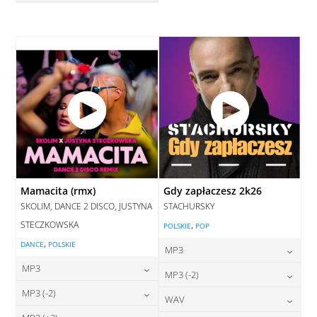
28,00
zł
cena:
DODAJ DO KOSZYKA
DODAJ DO KOSZYKA
Mamacita (rmx)
Gdy zapłaczesz 2k26
SKOLIM, DANCE 2 DISCO, JUSTYNA
STACHURSKY
STECZKOWSKA
,
POLSKIE
POP
,
DANCE
POLSKIE
MP3
MP3
24,00
zł
MP3 (-2)
cena:
24,00
zł
MP3 (-2)
cena:
24,00
zł
WAV
cena:
DODAJ DO KOSZYKA