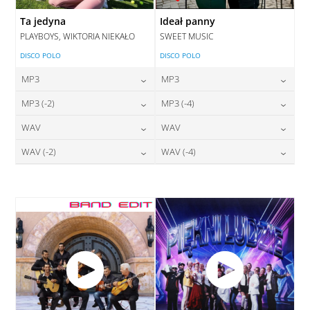
Ta jedyna
Ideał panny
PLAYBOYS, WIKTORIA NIEKAŁO
SWEET MUSIC
DISCO POLO
DISCO POLO
MP3
MP3
24,00
zł
24,00
zł
MP3 (-2)
MP3 (-4)
cena:
cena:
24,00
zł
24,00
zł
WAV
WAV
cena:
cena:
DODAJ DO KOSZYKA
DODAJ DO KOSZYKA
28,00
zł
28,00
zł
WAV (-2)
WAV (-4)
cena:
cena:
DODAJ DO KOSZYKA
DODAJ DO KOSZYKA
28,00
zł
28,00
zł
cena:
cena:
DODAJ DO KOSZYKA
DODAJ DO KOSZYKA
DODAJ DO KOSZYKA
DODAJ DO KOSZYKA