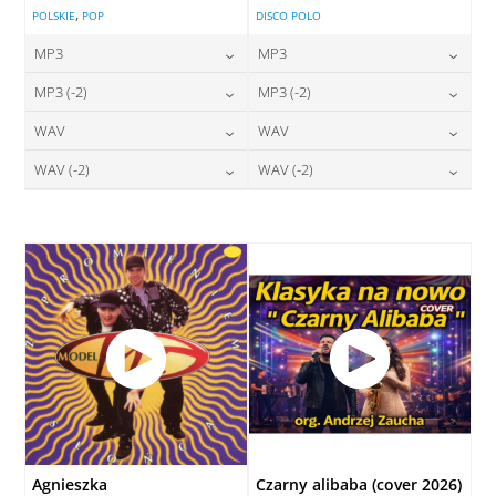
,
POLSKIE
POP
DISCO POLO
MP3
MP3
24,00
zł
24,00
zł
MP3 (-2)
MP3 (-2)
cena:
cena:
24,00
zł
24,00
zł
WAV
WAV
cena:
cena:
DODAJ DO KOSZYKA
DODAJ DO KOSZYKA
28,00
zł
28,00
zł
WAV (-2)
WAV (-2)
cena:
cena:
DODAJ DO KOSZYKA
DODAJ DO KOSZYKA
28,00
zł
28,00
zł
cena:
cena:
DODAJ DO KOSZYKA
DODAJ DO KOSZYKA
DODAJ DO KOSZYKA
DODAJ DO KOSZYKA
Agnieszka
Czarny alibaba (cover 2026)