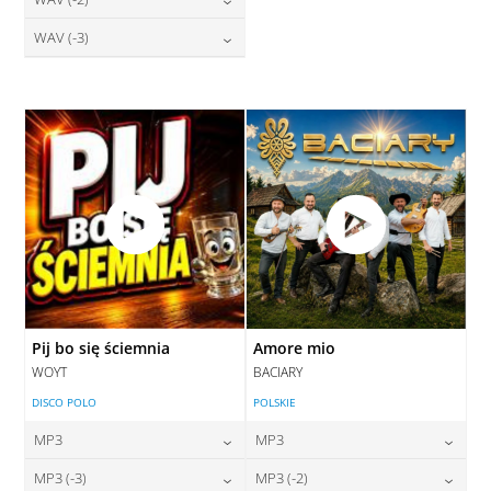
28,00
zł
28,00
zł
cena:
cena:
DODAJ DO KOSZYKA
DODAJ DO KOSZYKA
28,00
zł
WAV (-3)
cena:
DODAJ DO KOSZYKA
DODAJ DO KOSZYKA
28,00
zł
cena:
DODAJ DO KOSZYKA
DODAJ DO KOSZYKA
Pij bo się ściemnia
Amore mio
WOYT
BACIARY
DISCO POLO
POLSKIE
MP3
MP3
24,00
zł
24,00
zł
MP3 (-3)
MP3 (-2)
cena:
cena: