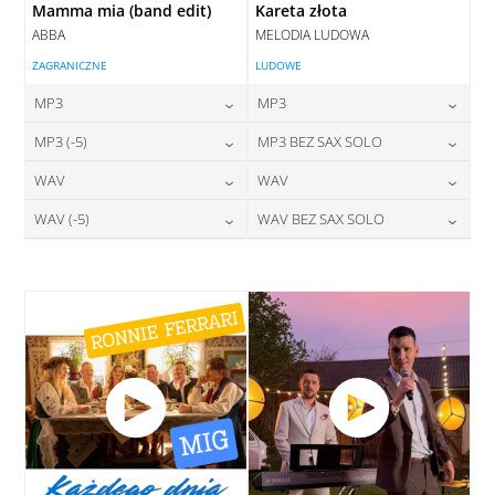
Mamma mia (band edit)
Kareta złota
ABBA
MELODIA LUDOWA
ZAGRANICZNE
LUDOWE
MP3
MP3
24,00
zł
24,00
zł
MP3 (-5)
MP3 BEZ SAX SOLO
cena:
cena:
24,00
zł
24,00
zł
WAV
WAV
cena:
cena:
DODAJ DO KOSZYKA
DODAJ DO KOSZYKA
28,00
zł
28,00
zł
WAV (-5)
WAV BEZ SAX SOLO
cena:
cena:
DODAJ DO KOSZYKA
DODAJ DO KOSZYKA
28,00
zł
28,00
zł
cena:
cena:
DODAJ DO KOSZYKA
DODAJ DO KOSZYKA
DODAJ DO KOSZYKA
DODAJ DO KOSZYKA