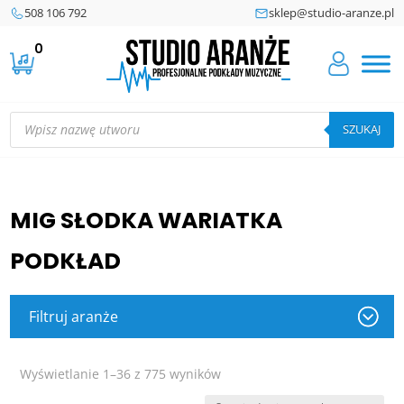
508 106 792
sklep@studio-aranze.pl
0
Wyszukiwarka
produktów
SZUKAJ
MIG SŁODKA WARIATKA
PODKŁAD
Filtruj aranże
Posortowane
Wyświetlanie 1–36 z 775 wyników
według