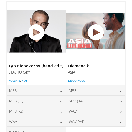
DODAJ DO KOSZYKA
Typ niepokorny (band edit)
Diamencik
STACHURSKY
ASIA
,
POLSKIE
POP
DISCO POLO
MP3
MP3
24,00
zł
24,00
zł
MP3 (-2)
MP3 (+4)
cena:
cena:
24,00
zł
24,00
zł
MP3 (-3)
WAV
cena:
cena:
DODAJ DO KOSZYKA
DODAJ DO KOSZYKA
24,00
zł
28,00
zł
WAV
WAV (+4)
cena:
cena:
DODAJ DO KOSZYKA
DODAJ DO KOSZYKA
WAV (-2)