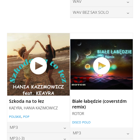
28,00
zł
24,00
zł
WAV
cena:
cena:
DODAJ DO KOSZYKA
DODAJ DO KOSZYKA
28,00
zł
WAV BEZ SAX SOLO
cena:
DODAJ DO KOSZYKA
DODAJ DO KOSZYKA
28,00
zł
cena:
DODAJ DO KOSZYKA
DODAJ DO KOSZYKA
Szkoda na to łez
Białe łabędzie (coverstdm
remix)
KAEYRA, HANIA KAZIMOWICZ
ROTOR
,
POLSKIE
POP
DISCO POLO
MP3
MP3
24,00
zł
MP3 (-3)
cena: