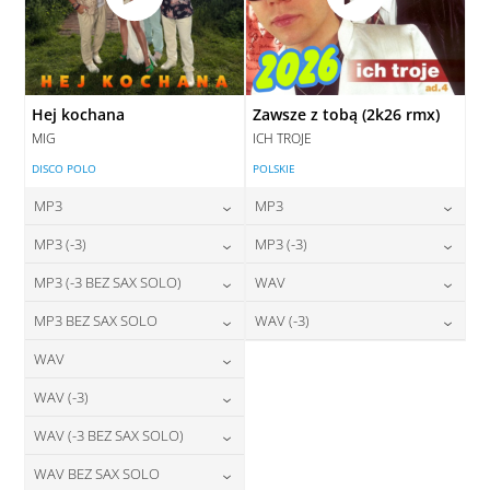
Hej kochana
Zawsze z tobą (2k26 rmx)
MIG
ICH TROJE
DISCO POLO
POLSKIE
MP3
MP3
24,00
zł
24,00
zł
MP3 (-3)
MP3 (-3)
cena:
cena:
24,00
zł
24,00
zł
MP3 (-3 BEZ SAX SOLO)
WAV
cena:
cena:
DODAJ DO KOSZYKA
DODAJ DO KOSZYKA
24,00
zł
28,00
zł
MP3 BEZ SAX SOLO
WAV (-3)
cena:
cena:
DODAJ DO KOSZYKA
DODAJ DO KOSZYKA
24,00
zł
28,00
zł
WAV
cena:
cena:
DODAJ DO KOSZYKA
DODAJ DO KOSZYKA
28,00
zł
WAV (-3)
cena:
DODAJ DO KOSZYKA
DODAJ DO KOSZYKA
28,00
zł
WAV (-3 BEZ SAX SOLO)
cena:
DODAJ DO KOSZYKA
28,00
zł
WAV BEZ SAX SOLO
cena:
DODAJ DO KOSZYKA