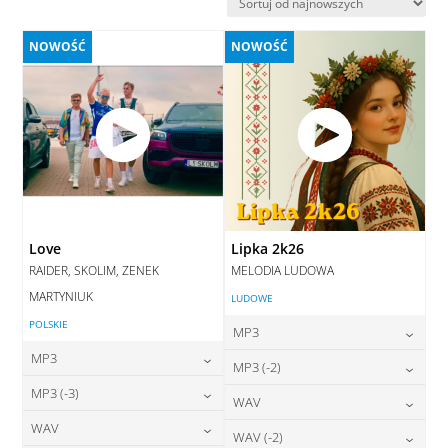
najnowszych
NOWOŚĆ
NOWOŚĆ
Love
Lipka 2k26
RAIDER, SKOLIM, ZENEK
MELODIA LUDOWA
MARTYNIUK
LUDOWE
POLSKIE
MP3
MP3
24,00
zł
MP3 (-2)
cena:
24,00
zł
MP3 (-3)
cena:
24,00
zł
WAV
cena:
DODAJ DO KOSZYKA
24,00
zł
WAV
cena:
28,00
zł
WAV (-2)
DODAJ DO KOSZYKA
cena:
DODAJ DO KOSZYKA