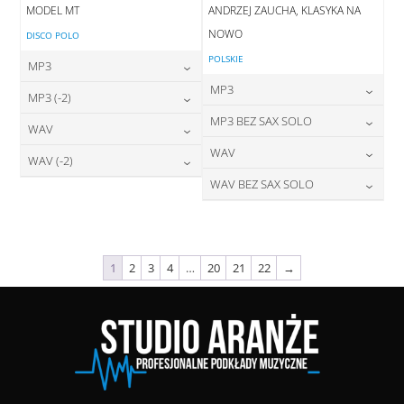
MODEL MT
ANDRZEJ ZAUCHA, KLASYKA NA
NOWO
DISCO POLO
POLSKIE
MP3
MP3
24,00
zł
MP3 (-2)
cena:
24,00
zł
MP3 BEZ SAX SOLO
cena:
24,00
zł
WAV
cena:
DODAJ DO KOSZYKA
24,00
zł
WAV
cena:
28,00
zł
WAV (-2)
DODAJ DO KOSZYKA
cena:
DODAJ DO KOSZYKA
28,00
zł
WAV BEZ SAX SOLO
cena:
28,00
zł
DODAJ DO KOSZYKA
cena:
DODAJ DO KOSZYKA
28,00
zł
cena:
DODAJ DO KOSZYKA
DODAJ DO KOSZYKA
DODAJ DO KOSZYKA
1
2
3
4
…
20
21
22
→