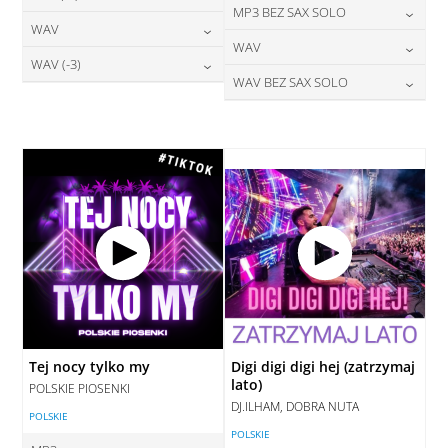
24,00
zł
MP3 BEZ SAX SOLO
cena:
28,00
zł
WAV
cena:
DODAJ DO KOSZYKA
24,00
zł
WAV
cena:
DODAJ DO KOSZYKA
28,00
zł
WAV (-3)
cena:
DODAJ DO KOSZYKA
28,00
zł
WAV BEZ SAX SOLO
cena:
DODAJ DO KOSZYKA
28,00
zł
cena:
DODAJ DO KOSZYKA
28,00
zł
cena:
DODAJ DO KOSZYKA
DODAJ DO KOSZYKA
DODAJ DO KOSZYKA
Tej nocy tylko my
Digi digi digi hej (zatrzymaj
lato)
POLSKIE PIOSENKI
DJ.ILHAM, DOBRA NUTA
POLSKIE
POLSKIE