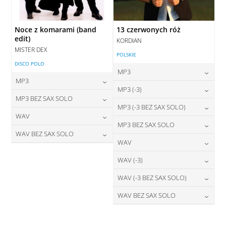
Noce z komarami (band
13 czerwonych róż
edit)
KORDIAN
MISTER DEX
POLSKIE
DISCO POLO
MP3
MP3
24,00
zł
MP3 (-3)
cena:
24,00
zł
MP3 BEZ SAX SOLO
cena:
24,00
zł
MP3 (-3 BEZ SAX SOLO)
cena:
DODAJ DO KOSZYKA
24,00
zł
WAV
cena:
DODAJ DO KOSZYKA
24,00
zł
MP3 BEZ SAX SOLO
cena:
DODAJ DO KOSZYKA
28,00
zł
WAV BEZ SAX SOLO
cena:
DODAJ DO KOSZYKA
24,00
zł
WAV
cena:
DODAJ DO KOSZYKA
28,00
zł
cena:
DODAJ DO KOSZYKA
28,00
zł
WAV (-3)
cena:
DODAJ DO KOSZYKA
DODAJ DO KOSZYKA
28,00
zł
WAV (-3 BEZ SAX SOLO)
cena:
DODAJ DO KOSZYKA
28,00
zł
WAV BEZ SAX SOLO
cena:
DODAJ DO KOSZYKA
28,00
zł
cena:
DODAJ DO KOSZYKA