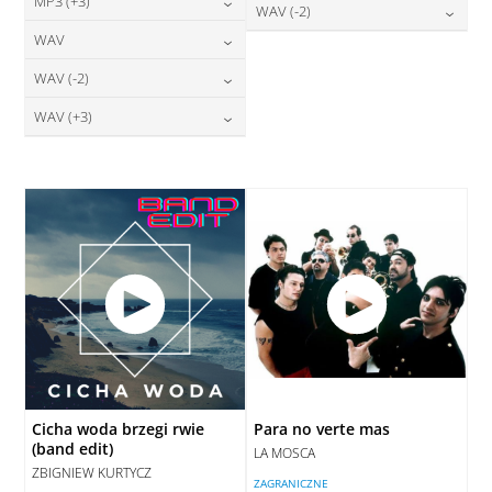
24,00
zł
MP3 (+3)
cena:
28,00
zł
WAV (-2)
DODAJ DO KOSZYKA
cena:
DODAJ DO KOSZYKA
24,00
zł
WAV
cena:
28,00
zł
DODAJ DO KOSZYKA
cena:
DODAJ DO KOSZYKA
28,00
zł
WAV (-2)
cena:
DODAJ DO KOSZYKA
DODAJ DO KOSZYKA
28,00
zł
WAV (+3)
cena:
DODAJ DO KOSZYKA
28,00
zł
cena:
DODAJ DO KOSZYKA
DODAJ DO KOSZYKA
Cicha woda brzegi rwie
Para no verte mas
(band edit)
LA MOSCA
ZBIGNIEW KURTYCZ
ZAGRANICZNE