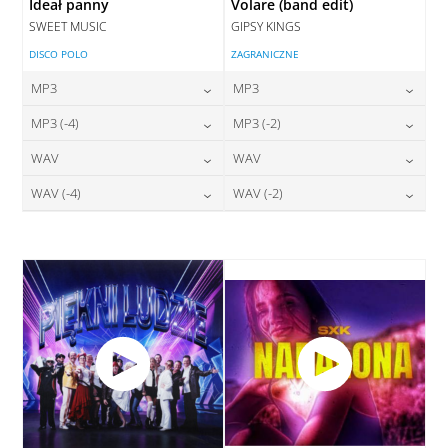
Ideał panny
Volare (band edit)
SWEET MUSIC
GIPSY KINGS
DISCO POLO
ZAGRANICZNE
MP3
MP3
24,00
zł
24,00
zł
MP3 (-4)
MP3 (-2)
cena:
cena:
24,00
zł
24,00
zł
WAV
WAV
cena:
cena:
DODAJ DO KOSZYKA
DODAJ DO KOSZYKA
28,00
zł
28,00
zł
WAV (-4)
WAV (-2)
cena:
cena:
DODAJ DO KOSZYKA
DODAJ DO KOSZYKA
28,00
zł
28,00
zł
cena:
cena:
DODAJ DO KOSZYKA
DODAJ DO KOSZYKA
DODAJ DO KOSZYKA
DODAJ DO KOSZYKA