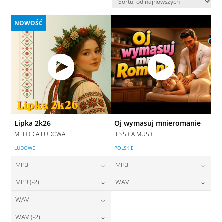
najnowszych
NOWOŚĆ
Lipka 2k26
Oj wymasuj mnieromanie
MELODIA LUDOWA
JESSICA MUSIC
LUDOWE
POLSKIE
MP3
MP3
24,00
zł
24,00
zł
MP3 (-2)
WAV
cena:
cena:
24,00
zł
28,00
zł
WAV
cena:
cena:
DODAJ DO KOSZYKA
DODAJ DO KOSZYKA
28,00
zł
WAV (-2)
cena:
DODAJ DO KOSZYKA
DODAJ DO KOSZYKA