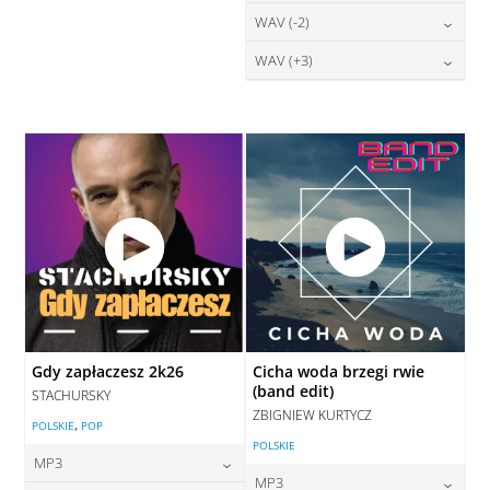
DODAJ DO KOSZYKA
28,00
zł
WAV (-2)
cena:
DODAJ DO KOSZYKA
DODAJ DO KOSZYKA
28,00
zł
WAV (+3)
cena:
DODAJ DO KOSZYKA
28,00
zł
cena:
DODAJ DO KOSZYKA
DODAJ DO KOSZYKA
Gdy zapłaczesz 2k26
Cicha woda brzegi rwie
(band edit)
STACHURSKY
ZBIGNIEW KURTYCZ
,
POLSKIE
POP
POLSKIE
MP3
MP3