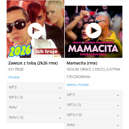
DODAJ DO KOSZYKA
Zawsze z tobą (2k26 rmx)
Mamacita (rmx)
ICH TROJE
SKOLIM, DANCE 2 DISCO, JUSTYNA
STECZKOWSKA
POLSKIE
,
DANCE
POLSKIE
MP3
MP3
24,00
zł
MP3 (-3)
cena:
24,00
zł
MP3 (-2)
cena:
24,00
zł
WAV
cena:
DODAJ DO KOSZYKA
24,00
zł
MP3 (+3)
cena:
28,00
zł
WAV (-3)
DODAJ DO KOSZYKA
cena:
DODAJ DO KOSZYKA
24,00
zł
WAV
cena:
28,00
zł
DODAJ DO KOSZYKA
cena: