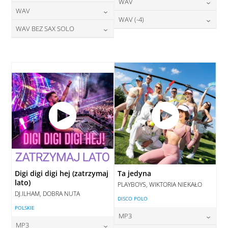
24,00
zł
WAV
cena:
DODAJ DO KOSZYKA
24,00
zł
WAV
cena:
DODAJ DO KOSZYKA
28,00
zł
WAV (-4)
cena:
DODAJ DO KOSZYKA
28,00
zł
WAV BEZ SAX SOLO
cena:
DODAJ DO KOSZYKA
28,00
zł
cena:
DODAJ DO KOSZYKA
28,00
zł
cena:
DODAJ DO KOSZYKA
DODAJ DO KOSZYKA
DODAJ DO KOSZYKA
Digi digi digi hej (zatrzymaj
Ta jedyna
lato)
PLAYBOYS, WIKTORIA NIEKAŁO
DJ.ILHAM, DOBRA NUTA
DISCO POLO
POLSKIE
MP3
MP3