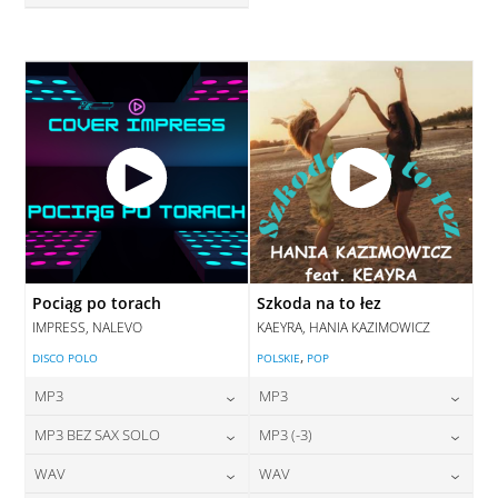
28,00
zł
cena:
DODAJ DO KOSZYKA
DODAJ DO KOSZYKA
Pociąg po torach
Szkoda na to łez
IMPRESS, NALEVO
KAEYRA, HANIA KAZIMOWICZ
,
DISCO POLO
POLSKIE
POP
MP3
MP3
24,00
zł
24,00
zł
MP3 BEZ SAX SOLO
MP3 (-3)
cena:
cena:
24,00
zł
28,00
zł
WAV
WAV
cena:
cena:
DODAJ DO KOSZYKA
DODAJ DO KOSZYKA