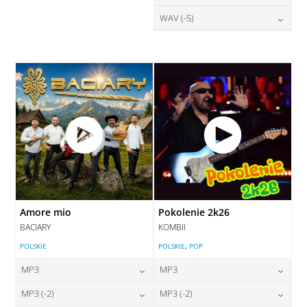
DODAJ DO KOSZYKA
DODAJ DO KOSZYKA
28,00
zł
WAV (-5)
cena:
DODAJ DO KOSZYKA
DODAJ DO KOSZYKA
28,00
zł
cena:
DODAJ DO KOSZYKA
DODAJ DO KOSZYKA
Amore mio
Pokolenie 2k26
BACIARY
KOMBII
,
POLSKIE
POLSKIE
POP
MP3
MP3
24,00
zł
24,00
zł
MP3 (-2)
MP3 (-2)
cena:
cena: