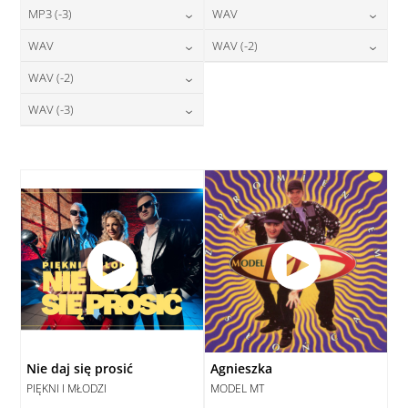
24,00
zł
24,00
zł
MP3 (-3)
WAV
cena:
cena:
DODAJ DO KOSZYKA
DODAJ DO KOSZYKA
24,00
zł
28,00
zł
WAV
WAV (-2)
cena:
cena:
DODAJ DO KOSZYKA
DODAJ DO KOSZYKA
28,00
zł
28,00
zł
WAV (-2)
cena:
cena:
DODAJ DO KOSZYKA
DODAJ DO KOSZYKA
28,00
zł
WAV (-3)
cena:
DODAJ DO KOSZYKA
DODAJ DO KOSZYKA
28,00
zł
cena:
DODAJ DO KOSZYKA
DODAJ DO KOSZYKA
Nie daj się prosić
Agnieszka
PIĘKNI I MŁODZI
MODEL MT