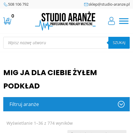
508 106 792
sklep@studio-aranze.pl
0
Wyszukiwarka
produktów
SZUKAJ
MIG JA DLA CIEBIE ŻYŁEM
PODKŁAD
Filtruj aranże
Posortowane
Wyświetlanie 1–36 z 774 wyników
według