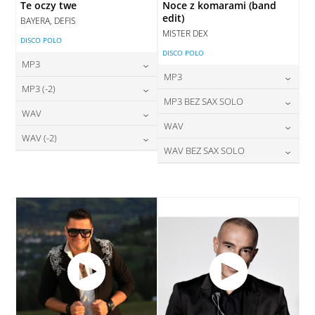
Te oczy twe
Noce z komarami (band
edit)
BAYERA, DEFIS
MISTER DEX
DISCO POLO
DISCO POLO
MP3
MP3
24,00
zł
MP3 (-2)
cena:
24,00
zł
MP3 BEZ SAX SOLO
cena:
24,00
zł
WAV
cena:
DODAJ DO KOSZYKA
24,00
zł
WAV
cena:
DODAJ DO KOSZYKA
28,00
zł
WAV (-2)
cena:
DODAJ DO KOSZYKA
28,00
zł
WAV BEZ SAX SOLO
cena:
DODAJ DO KOSZYKA
28,00
zł
cena:
DODAJ DO KOSZYKA
28,00
zł
cena:
DODAJ DO KOSZYKA
DODAJ DO KOSZYKA
DODAJ DO KOSZYKA