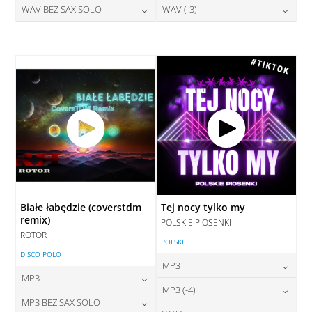
28,00
zł
28,00
zł
WAV BEZ SAX SOLO
WAV (-3)
cena:
cena:
DODAJ DO KOSZYKA
DODAJ DO KOSZYKA
28,00
zł
28,00
zł
cena:
cena:
DODAJ DO KOSZYKA
DODAJ DO KOSZYKA
DODAJ DO KOSZYKA
DODAJ DO KOSZYKA
Białe łabędzie (coverstdm
Tej nocy tylko my
remix)
POLSKIE PIOSENKI
ROTOR
POLSKIE
DISCO POLO
MP3
MP3
24,00
zł
MP3 (-4)
cena:
24,00
zł
MP3 BEZ SAX SOLO
cena: