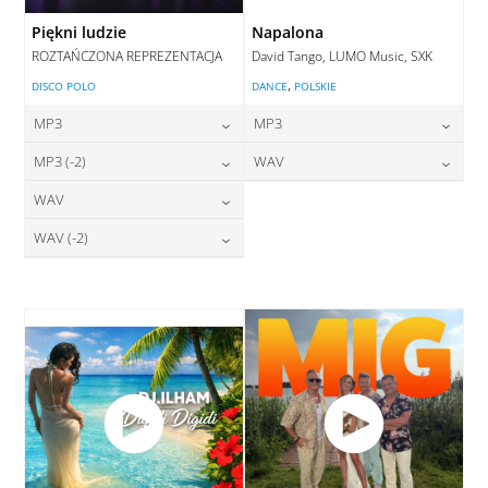
Piękni ludzie
Napalona
ROZTAŃCZONA REPREZENTACJA
David Tango, LUMO Music, SXK
,
DISCO POLO
DANCE
POLSKIE
MP3
MP3
24,00
zł
24,00
zł
MP3 (-2)
WAV
cena:
cena:
24,00
zł
28,00
zł
WAV
cena:
cena:
DODAJ DO KOSZYKA
DODAJ DO KOSZYKA
28,00
zł
WAV (-2)
cena:
DODAJ DO KOSZYKA
DODAJ DO KOSZYKA
28,00
zł
cena:
DODAJ DO KOSZYKA
DODAJ DO KOSZYKA