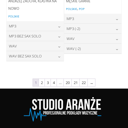
ANDRZEJ ZAUCHA, KLASYKA NA
MĘSKIE GRANIE
NOWO
,
POLSKIE
POP
POLSKIE
MP3
MP3
24,00
zł
MP3 (-2)
cena:
24,00
zł
MP3 BEZ SAX SOLO
cena:
24,00
zł
WAV
cena:
DODAJ DO KOSZYKA
24,00
zł
WAV
cena:
28,00
zł
WAV (-2)
DODAJ DO KOSZYKA
cena:
DODAJ DO KOSZYKA
28,00
zł
WAV BEZ SAX SOLO
cena:
28,00
zł
DODAJ DO KOSZYKA
cena:
DODAJ DO KOSZYKA
28,00
zł
cena:
DODAJ DO KOSZYKA
DODAJ DO KOSZYKA
DODAJ DO KOSZYKA
1
2
3
4
…
20
21
22
→