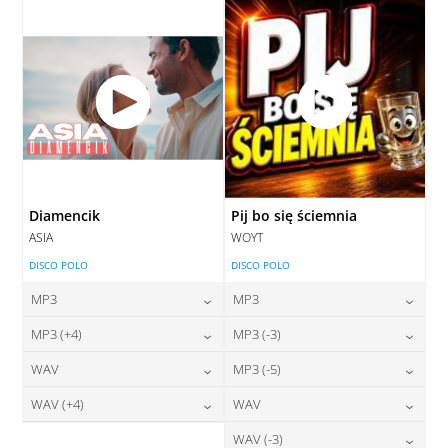
DODAJ DO KOSZYKA
Diamencik
Pij bo się ściemnia
ASIA
WOYT
DISCO POLO
DISCO POLO
MP3
MP3
24,00
zł
24,00
zł
MP3 (+4)
MP3 (-3)
cena:
cena:
24,00
zł
24,00
zł
WAV
MP3 (-5)
cena:
cena:
DODAJ DO KOSZYKA
DODAJ DO KOSZYKA
28,00
zł
24,00
zł
WAV (+4)
WAV
cena:
cena:
DODAJ DO KOSZYKA
DODAJ DO KOSZYKA
28,00
zł
28,00
zł
WAV (-3)
cena:
cena: