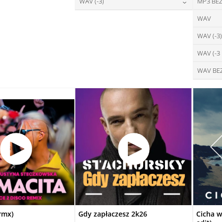
28,00
zł
WAV (-3)
MP3 BEZ
cena:
DAJ DO KOSZYKA
DODAJ DO KOSZYKA
28,00
zł
WAV
cena:
DODAJ DO KOSZYKA
WAV (-3)
DODAJ DO KOSZYKA
WAV (-3
WAV BE
rmx)
Gdy zapłaczesz 2k26
Cicha w