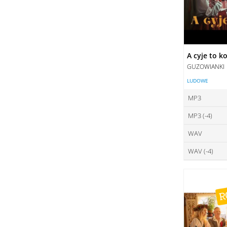
A cyje to k
GUZOWIANKI
LUDOWE
MP3
MP3 (-4)
ce
WAV
ce
DO
WAV (-4)
ce
DO
ce
DO
DO