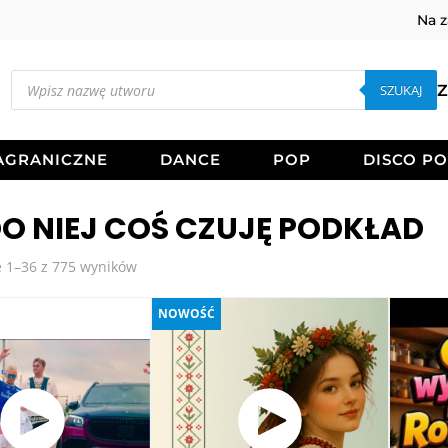
Na 
Wyszukiwarka
produktów
SZUKAJ
Z
AGRANICZNE
DANCE
POP
DISCO P
DO NIEJ COŚ CZUJĘ PODKŁAD
Posortowane
 1–36 z 775 wyników
według
najnowszych
NOWOŚĆ