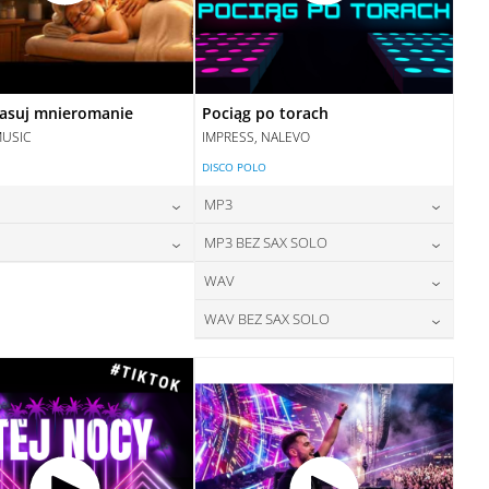
asuj mnieromanie
Pociąg po torach
MUSIC
IMPRESS, NALEVO
DISCO POLO
MP3
24,00
zł
24,00
zł
MP3 BEZ SAX SOLO
cena:
cena:
28,00
zł
24,00
zł
WAV
cena:
cena:
DODAJ DO KOSZYKA
DODAJ DO KOSZYKA
28,00
zł
WAV BEZ SAX SOLO
cena:
DODAJ DO KOSZYKA
DODAJ DO KOSZYKA
28,00
zł
cena:
DODAJ DO KOSZYKA
DODAJ DO KOSZYKA