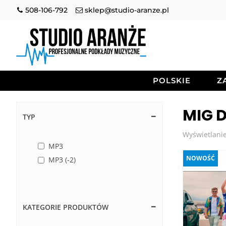
508-106-792
sklep@studio-aranze.pl
POLSKIE
Z
MIG 
TYP
Wyświetlanie
MP3
NOWOŚĆ
MP3 (-2)
KATEGORIE PRODUKTÓW