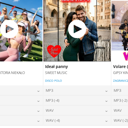
Ideał panny
Volare 
KTORIA NIEKAŁO
SWEET MUSIC
GIPSY KI
DISCO POLO
ZAGRANIC
MP3
MP3
24,00
zł
24,00
zł
MP3 (-4)
MP3 (-2)
na:
cena:
24,00
zł
24,00
zł
WAV
WAV
na:
cena:
DAJ DO KOSZYKA
DODAJ DO KOSZYKA
28,00
zł
28,00
zł
WAV (-4)
WAV (-2)
na:
cena:
DAJ DO KOSZYKA
DODAJ DO KOSZYKA