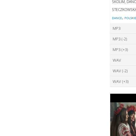
SKOLIM, DANC
STECZKOWSK
,
DANCE
POLSKI
MP3
MP3 (-2)
ce
MP3 (+3)
ce
DO
WAV
ce
DO
WAV (-2)
ce
DO
WAV (+3)
ce
DO
ce
DO
DO