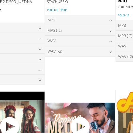
edit)
E 2 DISCO, JUSTYNA
STACHURSKY
ZBIGNIE
,
A
POLSKIE
POP
POLSKIE
E
MP3
MP3
24,00
zł
MP3 (-2)
cena:
MP3 (-2)
24,00
zł
na:
24,00
zł
WAV
cena:
DODAJ DO KOSZYKA
WAV
24,00
zł
na:
28,00
zł
WAV (-2)
DAJ DO KOSZYKA
cena:
DODAJ DO KOSZYKA
WAV (-2)
24,00
zł
na:
28,00
zł
DAJ DO KOSZYKA
cena:
DODAJ DO KOSZYKA
28,00
zł
na:
DAJ DO KOSZYKA
DODAJ DO KOSZYKA
28,00
zł
na:
DAJ DO KOSZYKA
28,00
zł
na:
DAJ DO KOSZYKA
DAJ DO KOSZYKA