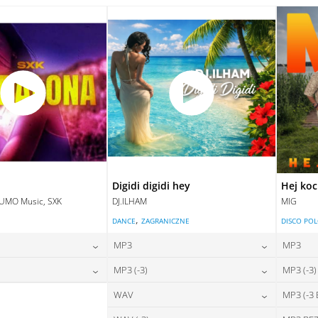
28,00
zł
28,00
zł
na:
cena:
DAJ DO KOSZYKA
DODAJ DO KOSZYKA
DAJ DO KOSZYKA
DODAJ DO KOSZYKA
Digidi digidi hey
Hej ko
LUMO Music, SXK
DJ.ILHAM
MIG
,
E
DANCE
ZAGRANICZNE
DISCO PO
MP3
MP3
24,00
zł
24,00
zł
MP3 (-3)
MP3 (-3)
na:
cena:
28,00
zł
24,00
zł
WAV
MP3 (-3
na:
cena:
DAJ DO KOSZYKA
DODAJ DO KOSZYKA