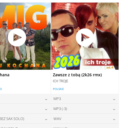
28,00
zł
28,00
zł
cena:
cena:
DODAJ DO KOSZYKA
DODAJ DO KOSZYKA
DODAJ DO KOSZYKA
DODAJ DO KOSZYKA
chana
Zawsze z tobą (2k26 rmx)
ICH TROJE
LO
POLSKIE
MP3
24,00
zł
24,00
zł
MP3 (-3)
cena:
cena:
24,00
zł
24,00
zł
 BEZ SAX SOLO)
WAV
cena:
cena:
DODAJ DO KOSZYKA
DODAJ DO KOSZYKA