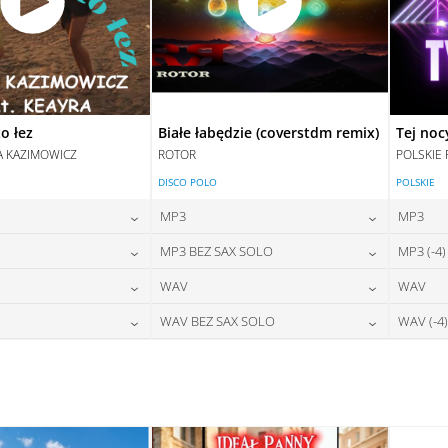
o łez
Białe łabędzie (coverstdm remix)
Tej noc
A KAZIMOWICZ
ROTOR
POLSKIE 
DISCO POLO
POLSKIE
MP3
MP3
24,00
zł
24,00
zł
MP3 BEZ SAX SOLO
MP3 (-4)
na:
cena:
28,00
zł
24,00
zł
WAV
WAV
na:
cena:
DAJ DO KOSZYKA
DODAJ DO KOSZYKA
28,00
zł
28,00
zł
WAV BEZ SAX SOLO
WAV (-4)
na:
cena:
DAJ DO KOSZYKA
DODAJ DO KOSZYKA
28,00
zł
28,00
zł
na:
cena:
DAJ DO KOSZYKA
DODAJ DO KOSZYKA
DAJ DO KOSZYKA
DODAJ DO KOSZYKA