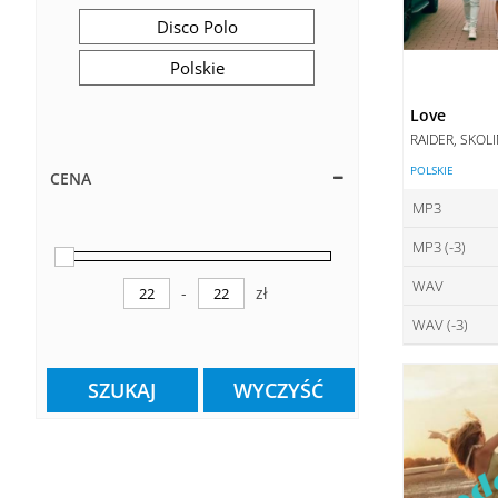
Disco Polo
Polskie
Love
RAIDER, SKOL
POLSKIE
CENA
MP3
MP3 (-3)
ce
WAV
ce
-
zł
DO
Minimum Price
Maximum Price
WAV (-3)
ce
DO
ce
DO
SZUKAJ
WYCZYŚĆ
DO