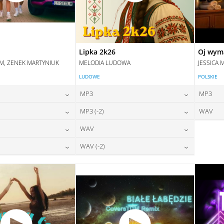
Lipka 2k26
Oj wym
IM, ZENEK MARTYNIUK
MELODIA LUDOWA
JESSICA 
LUDOWE
POLSKIE
MP3
MP3
24,00
zł
24,00
zł
MP3 (-2)
WAV
na:
cena:
24,00
zł
24,00
zł
WAV
na:
cena:
DAJ DO KOSZYKA
DODAJ DO KOSZYKA
28,00
zł
28,00
zł
WAV (-2)
na:
cena:
DAJ DO KOSZYKA
DODAJ DO KOSZYKA
28,00
zł
28,00
zł
na:
cena:
DAJ DO KOSZYKA
DODAJ DO KOSZYKA
DAJ DO KOSZYKA
DODAJ DO KOSZYKA