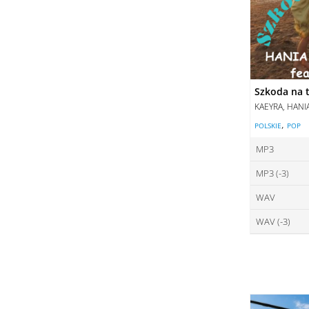
Szkoda na t
KAEYRA, HANI
,
POLSKIE
POP
MP3
MP3 (-3)
ce
WAV
ce
DO
WAV (-3)
ce
DO
ce
DO
DO