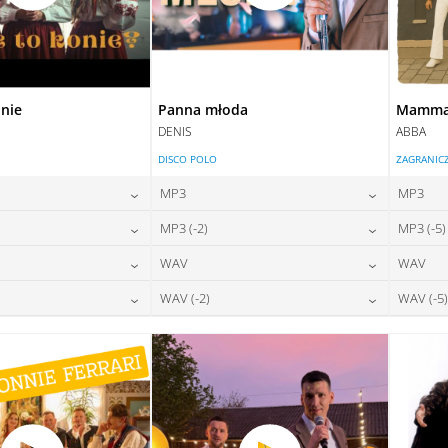
onie
Panna młoda
Mamma 
DENIS
ABBA
DISCO POLO
ZAGRANIC
MP3
MP3
24,00
zł
24,00
zł
MP3 (-2)
MP3 (-5)
na:
cena:
24,00
zł
24,00
zł
WAV
WAV
na:
cena:
DAJ DO KOSZYKA
DODAJ DO KOSZYKA
28,00
zł
28,00
zł
WAV (-2)
WAV (-5)
na:
cena:
DAJ DO KOSZYKA
DODAJ DO KOSZYKA
28,00
zł
28,00
zł
na:
cena:
DAJ DO KOSZYKA
DODAJ DO KOSZYKA
DAJ DO KOSZYKA
DODAJ DO KOSZYKA