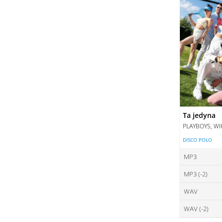
Ta jedyna
PLAYBOYS, WI
DISCO POLO
MP3
MP3 (-2)
ce
WAV
ce
DO
WAV (-2)
ce
DO