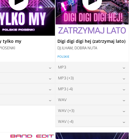
y tylko my
Digi digi digi hej (zatrzymaj lato)
PIOSENKI
DJ.ILHAM, DOBRA NUTA
POLSKIE
MP3
24,00
zł
24,00
zł
MP3 (+3)
cena:
cena:
24,00
zł
24,00
zł
MP3 (-4)
cena:
cena:
DODAJ DO KOSZYKA
DODAJ DO KOSZYKA
28,00
zł
24,00
zł
WAV
cena:
cena:
DODAJ DO KOSZYKA
DODAJ DO KOSZYKA
28,00
zł
28,00
zł
WAV (+3)
cena:
cena:
DODAJ DO KOSZYKA
DODAJ DO KOSZYKA
28,00
zł
WAV (-4)
cena:
DODAJ DO KOSZYKA
DODAJ DO KOSZYKA
28,00
zł
cena:
DODAJ DO KOSZYKA