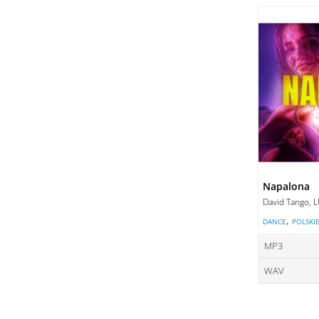
ce
DO
DO
Napalona
David Tango, 
,
DANCE
POLSKI
MP3
WAV
ce
ce
DO