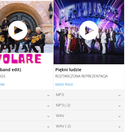
DODAJ DO KOSZYKA
(band edit)
Piękni ludzie
NGS
ROZTAŃCZONA REPREZENTACJA
ZNE
DISCO POLO
MP3
24,00
zł
24,00
zł
MP3 (-2)
cena:
cena:
24,00
zł
24,00
zł
WAV
cena:
cena:
DODAJ DO KOSZYKA
DODAJ DO KOSZYKA
28,00
zł
28,00
zł
WAV (-2)
cena:
cena:
DODAJ DO KOSZYKA
DODAJ DO KOSZYKA