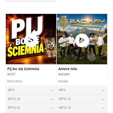
28,00
zł
cena:
DODAJ DO KOSZYKA
DODAJ DO KOSZYKA
Pij bo się ściemnia
Amore mio
WOYT
BACIARY
DISCO POLO
POLSKIE
MP3
MP3
24,00
zł
24,00
zł
MP3 (-3)
MP3 (-2)
cena:
cena:
24,00
zł
24,00
zł
MP3 (-5)
MP3 (-3)
cena:
cena:
DODAJ DO KOSZYKA
DODAJ DO KOSZYKA