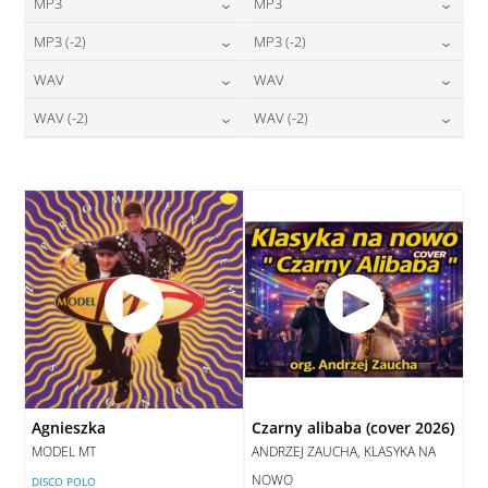
MP3
MP3
24,00
zł
24,00
zł
MP3 (-2)
MP3 (-2)
cena:
cena:
24,00
zł
24,00
zł
WAV
WAV
cena:
cena:
DODAJ DO KOSZYKA
DODAJ DO KOSZYKA
28,00
zł
28,00
zł
WAV (-2)
WAV (-2)
cena:
cena:
DODAJ DO KOSZYKA
DODAJ DO KOSZYKA
28,00
zł
28,00
zł
cena:
cena:
DODAJ DO KOSZYKA
DODAJ DO KOSZYKA
DODAJ DO KOSZYKA
DODAJ DO KOSZYKA
Agnieszka
Czarny alibaba (cover 2026)
MODEL MT
ANDRZEJ ZAUCHA, KLASYKA NA
NOWO
DISCO POLO