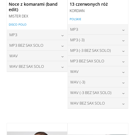
Noce z komarami (band
13 czerwonych róż
edit)
KORDIAN
MISTER DEX
POLSKIE
DISCO POLO
MP3
MP3
24,00
zł
MP3 (-3)
cena:
24,00
zł
MP3 BEZ SAX SOLO
cena:
24,00
zł
MP3 (-3 BEZ SAX SOLO)
cena:
DODAJ DO KOSZYKA
24,00
zł
WAV
cena:
DODAJ DO KOSZYKA
24,00
zł
MP3 BEZ SAX SOLO
cena:
DODAJ DO KOSZYKA
28,00
zł
WAV BEZ SAX SOLO
cena:
DODAJ DO KOSZYKA
24,00
zł
WAV
cena:
DODAJ DO KOSZYKA
28,00
zł
cena:
DODAJ DO KOSZYKA
28,00
zł
WAV (-3)
cena:
DODAJ DO KOSZYKA
DODAJ DO KOSZYKA
28,00
zł
WAV (-3 BEZ SAX SOLO)
cena:
DODAJ DO KOSZYKA
28,00
zł
WAV BEZ SAX SOLO
cena:
DODAJ DO KOSZYKA
28,00
zł
cena:
DODAJ DO KOSZYKA
DODAJ DO KOSZYKA