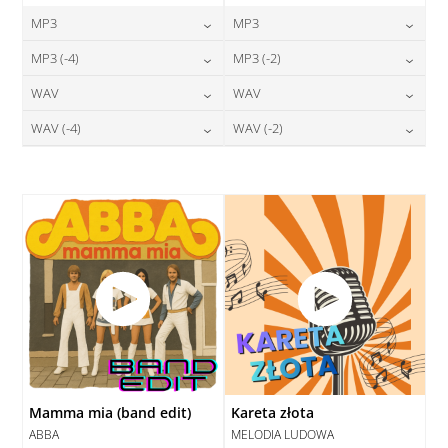
MP3
MP3
24,00
zł
24,00
zł
MP3 (-4)
MP3 (-2)
cena:
cena:
24,00
zł
24,00
zł
WAV
WAV
cena:
cena:
DODAJ DO KOSZYKA
DODAJ DO KOSZYKA
28,00
zł
28,00
zł
WAV (-4)
WAV (-2)
cena:
cena:
DODAJ DO KOSZYKA
DODAJ DO KOSZYKA
28,00
zł
28,00
zł
cena:
cena:
DODAJ DO KOSZYKA
DODAJ DO KOSZYKA
DODAJ DO KOSZYKA
DODAJ DO KOSZYKA
Mamma mia (band edit)
Kareta złota
ABBA
MELODIA LUDOWA