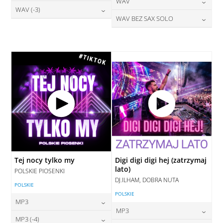
24,00
zł
WAV
cena:
DODAJ DO KOSZYKA
28,00
zł
WAV (-3)
cena:
DODAJ DO KOSZYKA
28,00
zł
WAV BEZ SAX SOLO
cena:
DODAJ DO KOSZYKA
28,00
zł
cena:
DODAJ DO KOSZYKA
28,00
zł
cena:
DODAJ DO KOSZYKA
DODAJ DO KOSZYKA
DODAJ DO KOSZYKA
Tej nocy tylko my
Digi digi digi hej (zatrzymaj
lato)
POLSKIE PIOSENKI
DJ.ILHAM, DOBRA NUTA
POLSKIE
POLSKIE
MP3
MP3
24,00
zł
MP3 (-4)
cena: