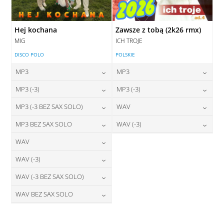
Hej kochana
Zawsze z tobą (2k26 rmx)
MIG
ICH TROJE
DISCO POLO
POLSKIE
MP3
MP3
24,00
zł
24,00
zł
MP3 (-3)
MP3 (-3)
cena:
cena:
24,00
zł
24,00
zł
MP3 (-3 BEZ SAX SOLO)
WAV
cena:
cena:
DODAJ DO KOSZYKA
DODAJ DO KOSZYKA
24,00
zł
28,00
zł
MP3 BEZ SAX SOLO
WAV (-3)
cena:
cena:
DODAJ DO KOSZYKA
DODAJ DO KOSZYKA
24,00
zł
28,00
zł
WAV
cena:
cena:
DODAJ DO KOSZYKA
DODAJ DO KOSZYKA
28,00
zł
WAV (-3)
cena:
DODAJ DO KOSZYKA
DODAJ DO KOSZYKA
28,00
zł
WAV (-3 BEZ SAX SOLO)
cena:
DODAJ DO KOSZYKA
28,00
zł
WAV BEZ SAX SOLO
cena:
DODAJ DO KOSZYKA
28,00
zł
cena:
DODAJ DO KOSZYKA