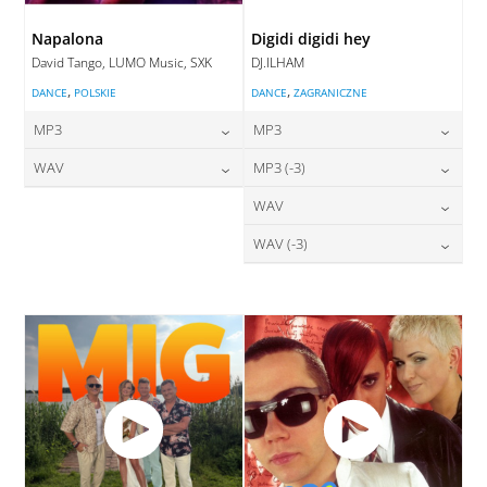
Napalona
Digidi digidi hey
David Tango, LUMO Music, SXK
DJ.ILHAM
,
,
DANCE
POLSKIE
DANCE
ZAGRANICZNE
MP3
MP3
24,00
zł
24,00
zł
WAV
MP3 (-3)
cena:
cena:
28,00
zł
24,00
zł
WAV
cena:
cena:
DODAJ DO KOSZYKA
DODAJ DO KOSZYKA
28,00
zł
WAV (-3)
cena:
DODAJ DO KOSZYKA
DODAJ DO KOSZYKA
28,00
zł
cena:
DODAJ DO KOSZYKA
DODAJ DO KOSZYKA