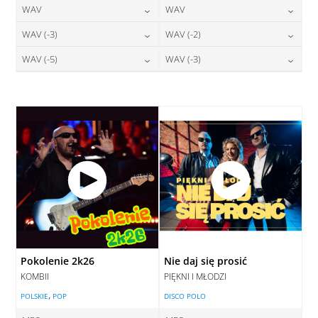
24,00
zł
24,00
zł
WAV
WAV
cena:
cena:
DODAJ DO KOSZYKA
DODAJ DO KOSZYKA
28,00
zł
28,00
zł
WAV (-3)
WAV (-2)
cena:
cena:
DODAJ DO KOSZYKA
DODAJ DO KOSZYKA
28,00
zł
28,00
zł
WAV (-5)
WAV (-3)
cena:
cena:
DODAJ DO KOSZYKA
DODAJ DO KOSZYKA
28,00
zł
28,00
zł
cena:
cena:
DODAJ DO KOSZYKA
DODAJ DO KOSZYKA
DODAJ DO KOSZYKA
DODAJ DO KOSZYKA
Pokolenie 2k26
Nie daj się prosić
KOMBII
PIĘKNI I MŁODZI
,
POLSKIE
POP
DISCO POLO