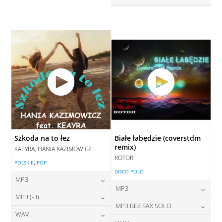
DODAJ DO KOSZYKA
DODAJ DO KOSZYKA
28,00
zł
cena:
DODAJ DO KOSZYKA
DODAJ DO KOSZYKA
Szkoda na to łez
Białe łabędzie (coverstdm
remix)
KAEYRA, HANIA KAZIMOWICZ
ROTOR
,
POLSKIE
POP
DISCO POLO
MP3
MP3
24,00
zł
MP3 (-3)
cena:
24,00
zł
MP3 BEZ SAX SOLO
cena:
28,00
zł
WAV
cena:
DODAJ DO KOSZYKA