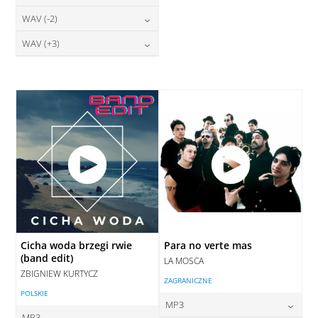
28,00
zł
DODAJ DO KOSZYKA
cena:
DODAJ DO KOSZYKA
28,00
zł
WAV (-2)
cena:
DODAJ DO KOSZYKA
DODAJ DO KOSZYKA
28,00
zł
WAV (+3)
cena:
DODAJ DO KOSZYKA
28,00
zł
cena:
DODAJ DO KOSZYKA
DODAJ DO KOSZYKA
Cicha woda brzegi rwie
Para no verte mas
(band edit)
LA MOSCA
ZBIGNIEW KURTYCZ
ZAGRANICZNE
POLSKIE
MP3
MP3