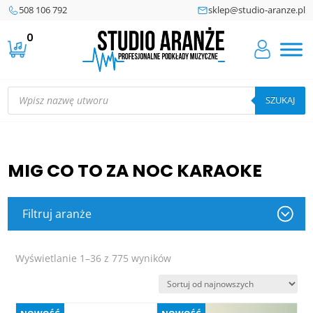
508 106 792
sklep@studio-aranze.pl
0
Wyszukiwarka
produktów
SZUKAJ
MIG CO TO ZA NOC KARAOKE
Filtruj aranże
Posortowane
Wyświetlanie 1–36 z 775 wyników
według
najnowszych