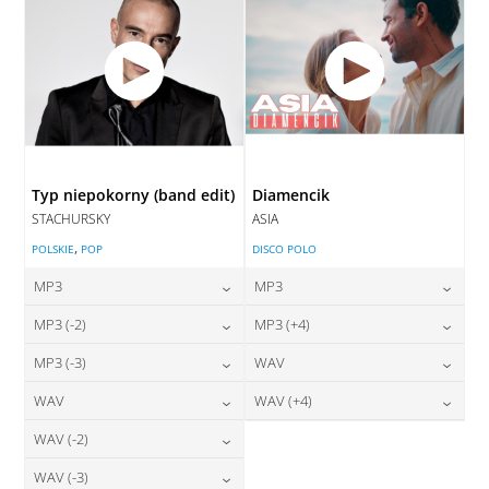
Typ niepokorny (band edit)
Diamencik
STACHURSKY
ASIA
,
POLSKIE
POP
DISCO POLO
MP3
MP3
24,00
zł
24,00
zł
MP3 (-2)
MP3 (+4)
cena:
cena:
24,00
zł
24,00
zł
MP3 (-3)
WAV
cena:
cena:
DODAJ DO KOSZYKA
DODAJ DO KOSZYKA
24,00
zł
28,00
zł
WAV
WAV (+4)
cena:
cena:
DODAJ DO KOSZYKA
DODAJ DO KOSZYKA
28,00
zł
28,00
zł
WAV (-2)
cena:
cena:
DODAJ DO KOSZYKA
DODAJ DO KOSZYKA
28,00
zł
WAV (-3)
cena:
DODAJ DO KOSZYKA
DODAJ DO KOSZYKA