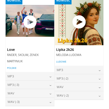
NOWOŚĆ
NOWOŚĆ
Love
Lipka 2k26
RAIDER, SKOLIM, ZENEK
MELODIA LUDOWA
MARTYNIUK
LUDOWE
POLSKIE
MP3
MP3
24,00
zł
MP3 (-2)
cena:
24,00
zł
MP3 (-3)
cena:
24,00
zł
WAV
cena:
DODAJ DO KOSZYKA
24,00
zł
WAV
cena:
28,00
zł
WAV (-2)
DODAJ DO KOSZYKA
cena:
DODAJ DO KOSZYKA
28,00
zł
WAV (-3)
cena:
28,00
zł
DODAJ DO KOSZYKA
cena:
DODAJ DO KOSZYKA