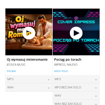
28,00
zł
cena:
DODAJ DO KOSZYKA
DODAJ DO KOSZYKA
DODAJ DO KOSZYKA
Oj wymasuj mnieromanie
Pociąg po torach
JESSICA MUSIC
IMPRESS, NALEVO
POLSKIE
DISCO POLO
MP3
MP3
24,00
zł
24,00
zł
WAV
MP3 BEZ SAX SOLO
cena:
cena:
28,00
zł
24,00
zł
WAV
cena:
cena:
DODAJ DO KOSZYKA
DODAJ DO KOSZYKA
28,00
zł
WAV BEZ SAX SOLO
cena: