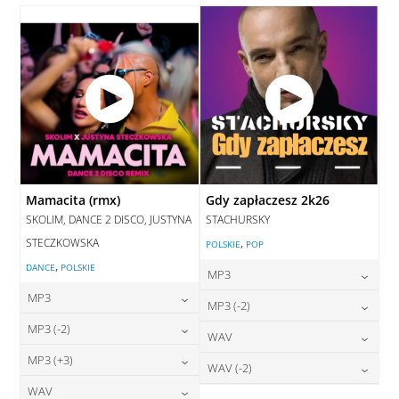
DODAJ DO KOSZYKA
Mamacita (rmx)
Gdy zapłaczesz 2k26
SKOLIM, DANCE 2 DISCO, JUSTYNA
STACHURSKY
STECZKOWSKA
,
POLSKIE
POP
,
DANCE
POLSKIE
MP3
MP3
24,00
zł
MP3 (-2)
cena:
24,00
zł
MP3 (-2)
cena:
24,00
zł
WAV
cena:
DODAJ DO KOSZYKA
24,00
zł
MP3 (+3)
cena:
28,00
zł
WAV (-2)
DODAJ DO KOSZYKA
cena:
DODAJ DO KOSZYKA
24,00
zł
WAV
cena: