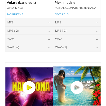
Volare (band edit)
Piękni ludzie
GIPSY KINGS
ROZTAŃCZONA REPREZENTACJA
ZAGRANICZNE
DISCO POLO
MP3
MP3
24,00
zł
24,00
zł
MP3 (-2)
MP3 (-2)
cena:
cena:
24,00
zł
24,00
zł
WAV
WAV
cena:
cena:
DODAJ DO KOSZYKA
DODAJ DO KOSZYKA
28,00
zł
28,00
zł
WAV (-2)
WAV (-2)
cena:
cena:
DODAJ DO KOSZYKA
DODAJ DO KOSZYKA
28,00
zł
28,00
zł
cena:
cena:
DODAJ DO KOSZYKA
DODAJ DO KOSZYKA
DODAJ DO KOSZYKA
DODAJ DO KOSZYKA