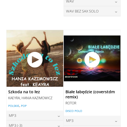
28,00
zł
24,00
zł
WAV
cena:
cena:
DODAJ DO KOSZYKA
DODAJ DO KOSZYKA
28,00
zł
WAV BEZ SAX SOLO
cena:
DODAJ DO KOSZYKA
DODAJ DO KOSZYKA
28,00
zł
cena:
DODAJ DO KOSZYKA
DODAJ DO KOSZYKA
Szkoda na to łez
Białe łabędzie (coverstdm
remix)
KAEYRA, HANIA KAZIMOWICZ
ROTOR
,
POLSKIE
POP
DISCO POLO
MP3
MP3
24,00
zł
MP3 (-3)
cena: