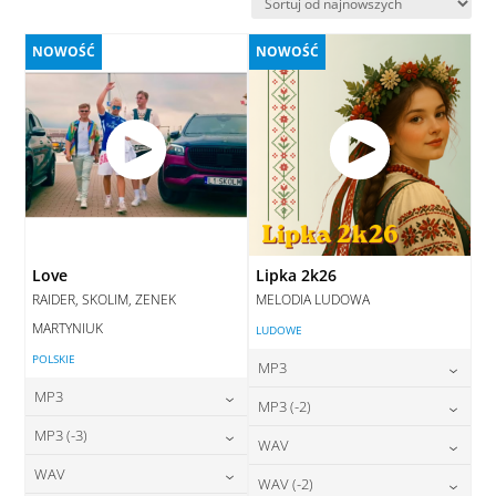
najnowszych
NOWOŚĆ
NOWOŚĆ
Love
Lipka 2k26
RAIDER, SKOLIM, ZENEK
MELODIA LUDOWA
MARTYNIUK
LUDOWE
POLSKIE
MP3
MP3
24,00
zł
MP3 (-2)
cena:
24,00
zł
MP3 (-3)
cena:
24,00
zł
WAV
cena:
DODAJ DO KOSZYKA
24,00
zł
WAV
cena:
28,00
zł
WAV (-2)
DODAJ DO KOSZYKA
cena:
DODAJ DO KOSZYKA