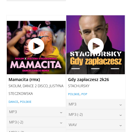
28,00
zł
cena:
DODAJ DO KOSZYKA
DODAJ DO KOSZYKA
Mamacita (rmx)
Gdy zapłaczesz 2k26
SKOLIM, DANCE 2 DISCO, JUSTYNA
STACHURSKY
STECZKOWSKA
,
POLSKIE
POP
,
DANCE
POLSKIE
MP3
MP3
24,00
zł
MP3 (-2)
cena:
24,00
zł
MP3 (-2)
cena:
24,00
zł
WAV
cena:
DODAJ DO KOSZYKA