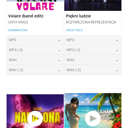
Volare (band edit)
Piękni ludzie
GIPSY KINGS
ROZTAŃCZONA REPREZENTACJA
ZAGRANICZNE
DISCO POLO
MP3
MP3
24,00
zł
24,00
zł
MP3 (-2)
MP3 (-2)
cena:
cena:
24,00
zł
24,00
zł
WAV
WAV
cena:
cena:
DODAJ DO KOSZYKA
DODAJ DO KOSZYKA
28,00
zł
28,00
zł
WAV (-2)
WAV (-2)
cena:
cena:
DODAJ DO KOSZYKA
DODAJ DO KOSZYKA
28,00
zł
28,00
zł
cena:
cena:
DODAJ DO KOSZYKA
DODAJ DO KOSZYKA
DODAJ DO KOSZYKA
DODAJ DO KOSZYKA