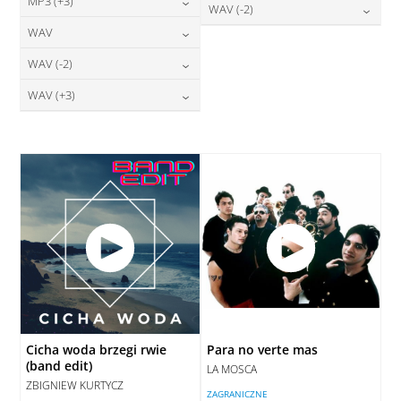
24,00
zł
MP3 (+3)
cena:
28,00
zł
WAV (-2)
DODAJ DO KOSZYKA
cena:
DODAJ DO KOSZYKA
24,00
zł
WAV
cena:
28,00
zł
DODAJ DO KOSZYKA
cena:
DODAJ DO KOSZYKA
28,00
zł
WAV (-2)
cena:
DODAJ DO KOSZYKA
DODAJ DO KOSZYKA
28,00
zł
WAV (+3)
cena:
DODAJ DO KOSZYKA
28,00
zł
cena:
DODAJ DO KOSZYKA
DODAJ DO KOSZYKA
Cicha woda brzegi rwie
Para no verte mas
(band edit)
LA MOSCA
ZBIGNIEW KURTYCZ
ZAGRANICZNE