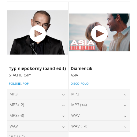
DODAJ DO KOSZYKA
Typ niepokorny (band edit)
Diamencik
STACHURSKY
ASIA
,
POLSKIE
POP
DISCO POLO
MP3
MP3
24,00
zł
24,00
zł
MP3 (-2)
MP3 (+4)
cena:
cena:
24,00
zł
24,00
zł
MP3 (-3)
WAV
cena:
cena:
DODAJ DO KOSZYKA
DODAJ DO KOSZYKA
24,00
zł
28,00
zł
WAV
WAV (+4)
cena:
cena:
DODAJ DO KOSZYKA
DODAJ DO KOSZYKA
WAV (-2)