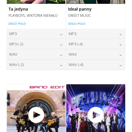
Ta jedyna
Ideał panny
PLAYBOYS, WIKTORIA NIEKAŁO
SWEET MUSIC
DISCO POLO
DISCO POLO
MP3
MP3
24,00
zł
24,00
zł
MP3 (-2)
MP3 (-4)
cena:
cena:
24,00
zł
24,00
zł
WAV
WAV
cena:
cena:
DODAJ DO KOSZYKA
DODAJ DO KOSZYKA
28,00
zł
28,00
zł
WAV (-2)
WAV (-4)
cena:
cena:
DODAJ DO KOSZYKA
DODAJ DO KOSZYKA
28,00
zł
28,00
zł
cena:
cena:
DODAJ DO KOSZYKA
DODAJ DO KOSZYKA
DODAJ DO KOSZYKA
DODAJ DO KOSZYKA