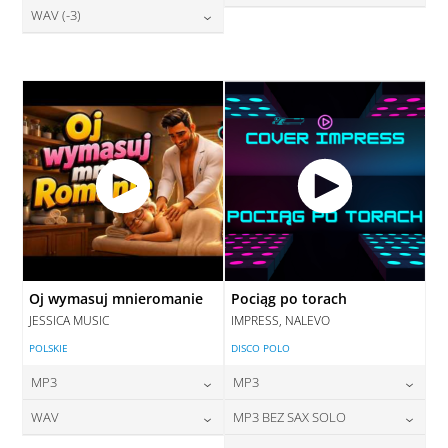
28,00
zł
WAV (-3)
cena:
28,00
zł
DODAJ DO KOSZYKA
cena:
DODAJ DO KOSZYKA
28,00
zł
cena:
DODAJ DO KOSZYKA
DODAJ DO KOSZYKA
DODAJ DO KOSZYKA
Oj wymasuj mnieromanie
Pociąg po torach
JESSICA MUSIC
IMPRESS, NALEVO
POLSKIE
DISCO POLO
MP3
MP3
24,00
zł
24,00
zł
WAV
MP3 BEZ SAX SOLO
cena:
cena: