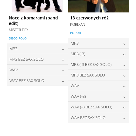
Noce z komarami (band
13 czerwonych róż
edit)
KORDIAN
MISTER DEX
POLSKIE
DISCO POLO
MP3
MP3
24,00
zł
MP3 (-3)
cena:
24,00
zł
MP3 BEZ SAX SOLO
cena:
24,00
zł
MP3 (-3 BEZ SAX SOLO)
cena:
DODAJ DO KOSZYKA
24,00
zł
WAV
cena:
DODAJ DO KOSZYKA
24,00
zł
MP3 BEZ SAX SOLO
cena:
DODAJ DO KOSZYKA
28,00
zł
WAV BEZ SAX SOLO
cena:
DODAJ DO KOSZYKA
24,00
zł
WAV
cena:
DODAJ DO KOSZYKA
28,00
zł
cena:
DODAJ DO KOSZYKA
28,00
zł
WAV (-3)
cena:
DODAJ DO KOSZYKA
DODAJ DO KOSZYKA
28,00
zł
WAV (-3 BEZ SAX SOLO)
cena:
DODAJ DO KOSZYKA
28,00
zł
WAV BEZ SAX SOLO
cena:
DODAJ DO KOSZYKA
28,00
zł
cena:
DODAJ DO KOSZYKA