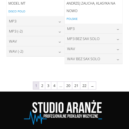
MODEL MT
ANDRZEJ ZAUCHA, KLASYKA NA
NOWO
DISCO POLO
POLSKIE
MP3
MP3
24,00
zł
MP3 (-2)
cena:
24,00
zł
MP3 BEZ SAX SOLO
cena:
24,00
zł
WAV
cena:
DODAJ DO KOSZYKA
24,00
zł
WAV
cena:
28,00
zł
WAV (-2)
DODAJ DO KOSZYKA
cena:
DODAJ DO KOSZYKA
28,00
zł
WAV BEZ SAX SOLO
cena:
28,00
zł
DODAJ DO KOSZYKA
cena:
DODAJ DO KOSZYKA
28,00
zł
cena:
DODAJ DO KOSZYKA
DODAJ DO KOSZYKA
DODAJ DO KOSZYKA
1
2
3
4
…
20
21
22
→