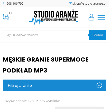
508 106 792
sklep@studio-aranze.pl
0
Wyszukiwarka
produktów
SZUKAJ
MĘSKIE GRANIE SUPERMOCE
PODKŁAD MP3
Filtruj aranże
Posortowane
Wyświetlanie 1–36 z 775 wyników
według