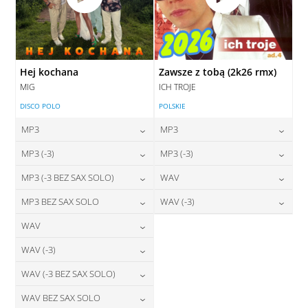
Hej kochana
Zawsze z tobą (2k26 rmx)
MIG
ICH TROJE
DISCO POLO
POLSKIE
MP3
MP3
24,00
zł
24,00
zł
MP3 (-3)
MP3 (-3)
cena:
cena:
24,00
zł
24,00
zł
MP3 (-3 BEZ SAX SOLO)
WAV
cena:
cena:
DODAJ DO KOSZYKA
DODAJ DO KOSZYKA
24,00
zł
28,00
zł
MP3 BEZ SAX SOLO
WAV (-3)
cena:
cena:
DODAJ DO KOSZYKA
DODAJ DO KOSZYKA
24,00
zł
28,00
zł
WAV
cena:
cena:
DODAJ DO KOSZYKA
DODAJ DO KOSZYKA
28,00
zł
WAV (-3)
cena:
DODAJ DO KOSZYKA
DODAJ DO KOSZYKA
28,00
zł
WAV (-3 BEZ SAX SOLO)
cena:
DODAJ DO KOSZYKA
28,00
zł
WAV BEZ SAX SOLO
cena:
DODAJ DO KOSZYKA