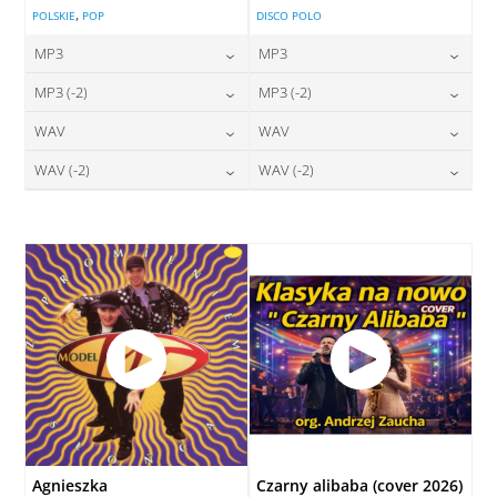
,
POLSKIE
POP
DISCO POLO
MP3
MP3
24,00
zł
24,00
zł
MP3 (-2)
MP3 (-2)
cena:
cena:
24,00
zł
24,00
zł
WAV
WAV
cena:
cena:
DODAJ DO KOSZYKA
DODAJ DO KOSZYKA
28,00
zł
28,00
zł
WAV (-2)
WAV (-2)
cena:
cena:
DODAJ DO KOSZYKA
DODAJ DO KOSZYKA
28,00
zł
28,00
zł
cena:
cena:
DODAJ DO KOSZYKA
DODAJ DO KOSZYKA
DODAJ DO KOSZYKA
DODAJ DO KOSZYKA
Agnieszka
Czarny alibaba (cover 2026)