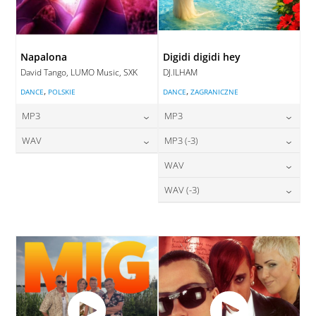
Napalona
Digidi digidi hey
David Tango, LUMO Music, SXK
DJ.ILHAM
,
,
DANCE
POLSKIE
DANCE
ZAGRANICZNE
MP3
MP3
24,00
zł
24,00
zł
WAV
MP3 (-3)
cena:
cena:
28,00
zł
24,00
zł
WAV
cena:
cena:
DODAJ DO KOSZYKA
DODAJ DO KOSZYKA
28,00
zł
WAV (-3)
cena:
DODAJ DO KOSZYKA
DODAJ DO KOSZYKA
28,00
zł
cena:
DODAJ DO KOSZYKA
DODAJ DO KOSZYKA