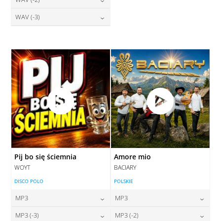
28,00
zł
28,00
zł
cena:
cena:
DODAJ DO KOSZYKA
DODAJ DO KOSZYKA
28,00
zł
WAV (-3)
cena:
DODAJ DO KOSZYKA
DODAJ DO KOSZYKA
28,00
zł
cena:
DODAJ DO KOSZYKA
DODAJ DO KOSZYKA
Pij bo się ściemnia
Amore mio
WOYT
BACIARY
DISCO POLO
POLSKIE
MP3
MP3
24,00
zł
24,00
zł
MP3 (-3)
MP3 (-2)
cena:
cena: