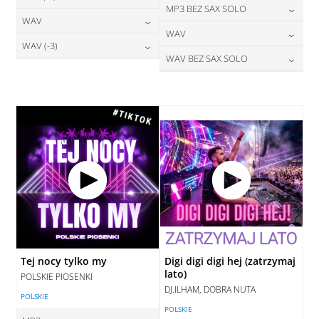
24,00
zł
MP3 BEZ SAX SOLO
cena:
28,00
zł
WAV
cena:
DODAJ DO KOSZYKA
24,00
zł
WAV
cena:
DODAJ DO KOSZYKA
28,00
zł
WAV (-3)
cena:
DODAJ DO KOSZYKA
28,00
zł
WAV BEZ SAX SOLO
cena:
DODAJ DO KOSZYKA
28,00
zł
cena:
DODAJ DO KOSZYKA
28,00
zł
cena:
DODAJ DO KOSZYKA
DODAJ DO KOSZYKA
DODAJ DO KOSZYKA
Tej nocy tylko my
Digi digi digi hej (zatrzymaj
lato)
POLSKIE PIOSENKI
DJ.ILHAM, DOBRA NUTA
POLSKIE
POLSKIE