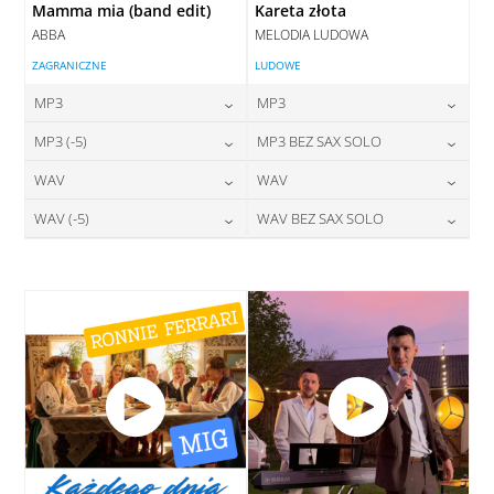
Mamma mia (band edit)
Kareta złota
ABBA
MELODIA LUDOWA
ZAGRANICZNE
LUDOWE
MP3
MP3
24,00
zł
24,00
zł
MP3 (-5)
MP3 BEZ SAX SOLO
cena:
cena:
24,00
zł
24,00
zł
WAV
WAV
cena:
cena:
DODAJ DO KOSZYKA
DODAJ DO KOSZYKA
28,00
zł
28,00
zł
WAV (-5)
WAV BEZ SAX SOLO
cena:
cena:
DODAJ DO KOSZYKA
DODAJ DO KOSZYKA
28,00
zł
28,00
zł
cena:
cena:
DODAJ DO KOSZYKA
DODAJ DO KOSZYKA
DODAJ DO KOSZYKA
DODAJ DO KOSZYKA