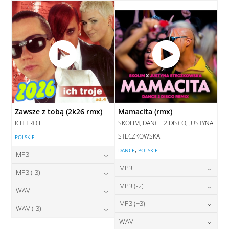
DODAJ DO KOSZYKA
Zawsze z tobą (2k26 rmx)
Mamacita (rmx)
ICH TROJE
SKOLIM, DANCE 2 DISCO, JUSTYNA
STECZKOWSKA
POLSKIE
,
DANCE
POLSKIE
MP3
MP3
24,00
zł
MP3 (-3)
cena:
24,00
zł
MP3 (-2)
cena:
24,00
zł
WAV
cena:
DODAJ DO KOSZYKA
24,00
zł
MP3 (+3)
cena:
28,00
zł
WAV (-3)
DODAJ DO KOSZYKA
cena:
DODAJ DO KOSZYKA
24,00
zł
WAV
cena:
28,00
zł
DODAJ DO KOSZYKA
cena: