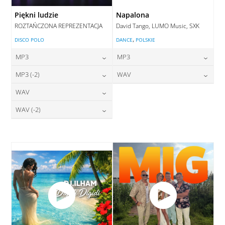
Piękni ludzie
Napalona
ROZTAŃCZONA REPREZENTACJA
David Tango, LUMO Music, SXK
,
DISCO POLO
DANCE
POLSKIE
MP3
MP3
24,00
zł
24,00
zł
MP3 (-2)
WAV
cena:
cena:
24,00
zł
28,00
zł
WAV
cena:
cena:
DODAJ DO KOSZYKA
DODAJ DO KOSZYKA
28,00
zł
WAV (-2)
cena:
DODAJ DO KOSZYKA
DODAJ DO KOSZYKA
28,00
zł
cena:
DODAJ DO KOSZYKA
DODAJ DO KOSZYKA