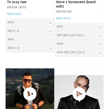
Te oczy twe
Noce z komarami (band
edit)
BAYERA, DEFIS
MISTER DEX
DISCO POLO
DISCO POLO
MP3
MP3
24,00
zł
MP3 (-2)
cena:
24,00
zł
MP3 BEZ SAX SOLO
cena:
24,00
zł
WAV
cena:
DODAJ DO KOSZYKA
24,00
zł
WAV
cena:
DODAJ DO KOSZYKA
28,00
zł
WAV (-2)
cena:
DODAJ DO KOSZYKA
28,00
zł
WAV BEZ SAX SOLO
cena:
DODAJ DO KOSZYKA
28,00
zł
cena:
DODAJ DO KOSZYKA
28,00
zł
cena:
DODAJ DO KOSZYKA
DODAJ DO KOSZYKA
DODAJ DO KOSZYKA