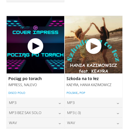
28,00
zł
cena:
DODAJ DO KOSZYKA
DODAJ DO KOSZYKA
Pociąg po torach
Szkoda na to łez
IMPRESS, NALEVO
KAEYRA, HANIA KAZIMOWICZ
,
DISCO POLO
POLSKIE
POP
MP3
MP3
24,00
zł
24,00
zł
MP3 BEZ SAX SOLO
MP3 (-3)
cena:
cena:
24,00
zł
28,00
zł
WAV
WAV
cena:
cena:
DODAJ DO KOSZYKA
DODAJ DO KOSZYKA