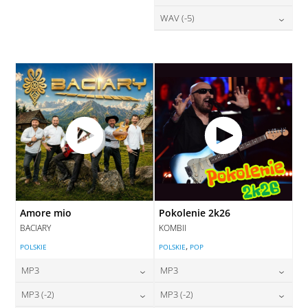
DODAJ DO KOSZYKA
DODAJ DO KOSZYKA
28,00
zł
WAV (-5)
cena:
DODAJ DO KOSZYKA
DODAJ DO KOSZYKA
28,00
zł
cena:
DODAJ DO KOSZYKA
DODAJ DO KOSZYKA
Amore mio
Pokolenie 2k26
BACIARY
KOMBII
,
POLSKIE
POLSKIE
POP
MP3
MP3
24,00
zł
24,00
zł
MP3 (-2)
MP3 (-2)
cena:
cena: