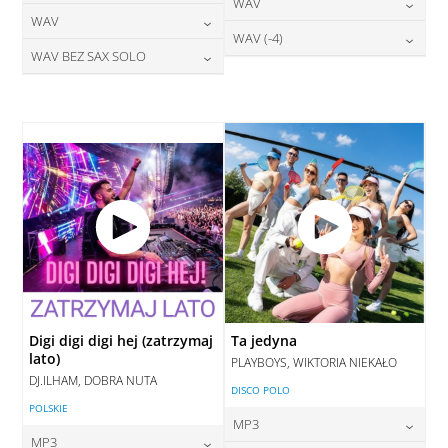
24,00
zł
WAV
cena:
DODAJ DO KOSZYKA
24,00
zł
WAV
cena:
DODAJ DO KOSZYKA
28,00
zł
WAV (-4)
cena:
DODAJ DO KOSZYKA
28,00
zł
WAV BEZ SAX SOLO
cena:
DODAJ DO KOSZYKA
28,00
zł
cena:
DODAJ DO KOSZYKA
28,00
zł
cena:
DODAJ DO KOSZYKA
DODAJ DO KOSZYKA
DODAJ DO KOSZYKA
Digi digi digi hej (zatrzymaj
Ta jedyna
lato)
PLAYBOYS, WIKTORIA NIEKAŁO
DJ.ILHAM, DOBRA NUTA
DISCO POLO
POLSKIE
MP3
MP3