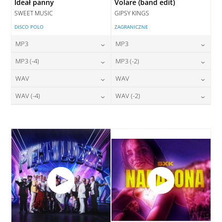
Ideał panny
Volare (band edit)
SWEET MUSIC
GIPSY KINGS
DISCO POLO
ZAGRANICZNE
MP3
MP3
24,00
zł
24,00
zł
MP3 (-4)
MP3 (-2)
cena:
cena:
24,00
zł
24,00
zł
WAV
WAV
cena:
cena:
DODAJ DO KOSZYKA
DODAJ DO KOSZYKA
28,00
zł
28,00
zł
WAV (-4)
WAV (-2)
cena:
cena:
DODAJ DO KOSZYKA
DODAJ DO KOSZYKA
28,00
zł
28,00
zł
cena:
cena:
DODAJ DO KOSZYKA
DODAJ DO KOSZYKA
DODAJ DO KOSZYKA
DODAJ DO KOSZYKA