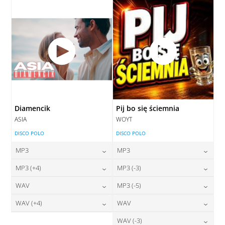
DODAJ DO KOSZYKA
Diamencik
Pij bo się ściemnia
ASIA
WOYT
DISCO POLO
DISCO POLO
MP3
MP3
24,00
zł
24,00
zł
MP3 (+4)
MP3 (-3)
cena:
cena:
24,00
zł
24,00
zł
WAV
MP3 (-5)
cena:
cena:
DODAJ DO KOSZYKA
DODAJ DO KOSZYKA
28,00
zł
24,00
zł
WAV (+4)
WAV
cena:
cena:
DODAJ DO KOSZYKA
DODAJ DO KOSZYKA
28,00
zł
28,00
zł
WAV (-3)
cena:
cena: