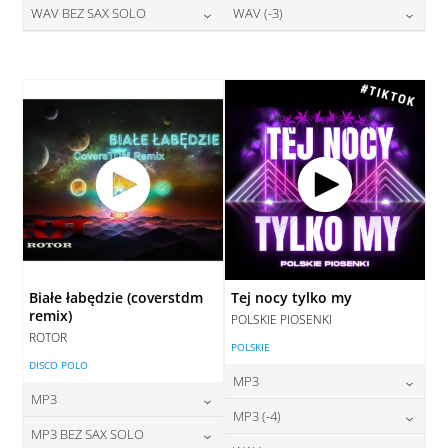
28,00
zł
28,00
zł
WAV BEZ SAX SOLO
WAV (-3)
cena:
cena:
DODAJ DO KOSZYKA
DODAJ DO KOSZYKA
28,00
zł
28,00
zł
cena:
cena:
DODAJ DO KOSZYKA
DODAJ DO KOSZYKA
DODAJ DO KOSZYKA
DODAJ DO KOSZYKA
Białe łabędzie (coverstdm
Tej nocy tylko my
remix)
POLSKIE PIOSENKI
ROTOR
POLSKIE
DISCO POLO
MP3
MP3
24,00
zł
MP3 (-4)
cena:
24,00
zł
MP3 BEZ SAX SOLO
cena: