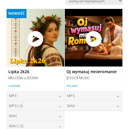
najnowszych
NOWOŚĆ
Lipka 2k26
Oj wymasuj mnieromanie
MELODIA LUDOWA
JESSICA MUSIC
LUDOWE
POLSKIE
MP3
MP3
24,00
zł
24,00
zł
MP3 (-2)
WAV
cena:
cena:
24,00
zł
28,00
zł
WAV
cena:
cena:
DODAJ DO KOSZYKA
DODAJ DO KOSZYKA
28,00
zł
WAV (-2)
cena:
DODAJ DO KOSZYKA
DODAJ DO KOSZYKA