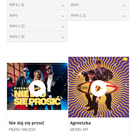
24,00
zł
24,00
zł
MP3 (-3)
WAV
cena:
cena:
DODAJ DO KOSZYKA
DODAJ DO KOSZYKA
24,00
zł
28,00
zł
WAV
WAV (-2)
cena:
cena:
DODAJ DO KOSZYKA
DODAJ DO KOSZYKA
28,00
zł
28,00
zł
WAV (-2)
cena:
cena:
DODAJ DO KOSZYKA
DODAJ DO KOSZYKA
28,00
zł
WAV (-3)
cena:
DODAJ DO KOSZYKA
DODAJ DO KOSZYKA
28,00
zł
cena:
DODAJ DO KOSZYKA
DODAJ DO KOSZYKA
Nie daj się prosić
Agnieszka
PIĘKNI I MŁODZI
MODEL MT