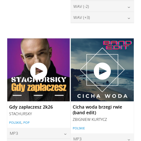
DODAJ DO KOSZYKA
28,00
zł
WAV (-2)
cena:
DODAJ DO KOSZYKA
DODAJ DO KOSZYKA
28,00
zł
WAV (+3)
cena:
DODAJ DO KOSZYKA
28,00
zł
cena:
DODAJ DO KOSZYKA
DODAJ DO KOSZYKA
Gdy zapłaczesz 2k26
Cicha woda brzegi rwie
(band edit)
STACHURSKY
ZBIGNIEW KURTYCZ
,
POLSKIE
POP
POLSKIE
MP3
MP3