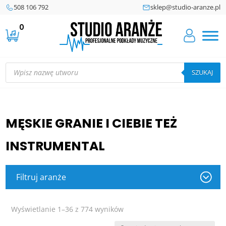
508 106 792
sklep@studio-aranze.pl
0
Wyszukiwarka
produktów
SZUKAJ
MĘSKIE GRANIE I CIEBIE TEŻ
INSTRUMENTAL
Filtruj aranże
Posortowane
Wyświetlanie 1–36 z 774 wyników
według