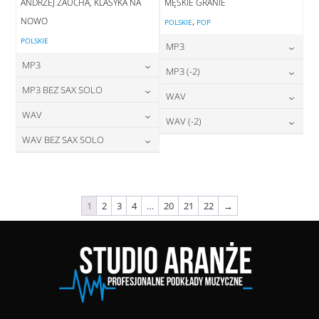
ANDRZEJ ZAUCHA, KLASYKA NA
MĘSKIE GRANIE
NOWO
,
POLSKIE
POP
POLSKIE
MP3
MP3
24,00
zł
MP3 (-2)
cena:
24,00
zł
MP3 BEZ SAX SOLO
cena:
24,00
zł
WAV
cena:
DODAJ DO KOSZYKA
24,00
zł
WAV
cena:
28,00
zł
WAV (-2)
DODAJ DO KOSZYKA
cena:
DODAJ DO KOSZYKA
28,00
zł
WAV BEZ SAX SOLO
cena:
28,00
zł
DODAJ DO KOSZYKA
cena:
DODAJ DO KOSZYKA
28,00
zł
cena:
DODAJ DO KOSZYKA
DODAJ DO KOSZYKA
DODAJ DO KOSZYKA
1
2
3
4
…
20
21
22
→