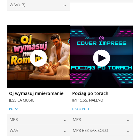
28,00
zł
WAV (-3)
cena:
28,00
zł
DODAJ DO KOSZYKA
cena:
DODAJ DO KOSZYKA
28,00
zł
cena:
DODAJ DO KOSZYKA
DODAJ DO KOSZYKA
DODAJ DO KOSZYKA
Oj wymasuj mnieromanie
Pociąg po torach
JESSICA MUSIC
IMPRESS, NALEVO
POLSKIE
DISCO POLO
MP3
MP3
24,00
zł
24,00
zł
WAV
MP3 BEZ SAX SOLO
cena:
cena: