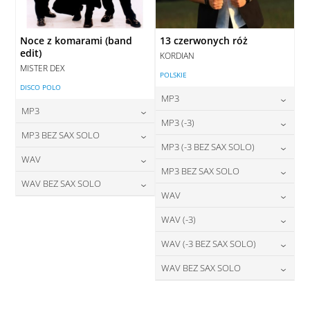
Noce z komarami (band
13 czerwonych róż
edit)
KORDIAN
MISTER DEX
POLSKIE
DISCO POLO
MP3
MP3
24,00
zł
MP3 (-3)
cena:
24,00
zł
MP3 BEZ SAX SOLO
cena:
24,00
zł
MP3 (-3 BEZ SAX SOLO)
cena:
DODAJ DO KOSZYKA
24,00
zł
WAV
cena:
DODAJ DO KOSZYKA
24,00
zł
MP3 BEZ SAX SOLO
cena:
DODAJ DO KOSZYKA
28,00
zł
WAV BEZ SAX SOLO
cena:
DODAJ DO KOSZYKA
24,00
zł
WAV
cena:
DODAJ DO KOSZYKA
28,00
zł
cena:
DODAJ DO KOSZYKA
28,00
zł
WAV (-3)
cena:
DODAJ DO KOSZYKA
DODAJ DO KOSZYKA
28,00
zł
WAV (-3 BEZ SAX SOLO)
cena:
DODAJ DO KOSZYKA
28,00
zł
WAV BEZ SAX SOLO
cena:
DODAJ DO KOSZYKA
28,00
zł
cena:
DODAJ DO KOSZYKA