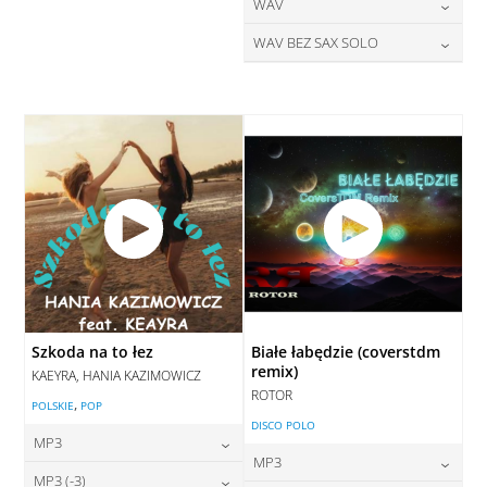
28,00
zł
24,00
zł
WAV
cena:
cena:
DODAJ DO KOSZYKA
DODAJ DO KOSZYKA
28,00
zł
WAV BEZ SAX SOLO
cena:
DODAJ DO KOSZYKA
DODAJ DO KOSZYKA
28,00
zł
cena:
DODAJ DO KOSZYKA
DODAJ DO KOSZYKA
Szkoda na to łez
Białe łabędzie (coverstdm
remix)
KAEYRA, HANIA KAZIMOWICZ
ROTOR
,
POLSKIE
POP
DISCO POLO
MP3
MP3
24,00
zł
MP3 (-3)
cena: