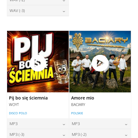
28,00
zł
28,00
zł
cena:
cena:
DODAJ DO KOSZYKA
DODAJ DO KOSZYKA
28,00
zł
WAV (-3)
cena:
DODAJ DO KOSZYKA
DODAJ DO KOSZYKA
28,00
zł
cena:
DODAJ DO KOSZYKA
DODAJ DO KOSZYKA
Pij bo się ściemnia
Amore mio
WOYT
BACIARY
DISCO POLO
POLSKIE
MP3
MP3
24,00
zł
24,00
zł
MP3 (-3)
MP3 (-2)
cena:
cena: