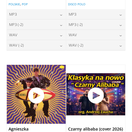
,
POLSKIE
POP
DISCO POLO
MP3
MP3
24,00
zł
24,00
zł
MP3 (-2)
MP3 (-2)
cena:
cena:
24,00
zł
24,00
zł
WAV
WAV
cena:
cena:
DODAJ DO KOSZYKA
DODAJ DO KOSZYKA
28,00
zł
28,00
zł
WAV (-2)
WAV (-2)
cena:
cena:
DODAJ DO KOSZYKA
DODAJ DO KOSZYKA
28,00
zł
28,00
zł
cena:
cena:
DODAJ DO KOSZYKA
DODAJ DO KOSZYKA
DODAJ DO KOSZYKA
DODAJ DO KOSZYKA
Agnieszka
Czarny alibaba (cover 2026)