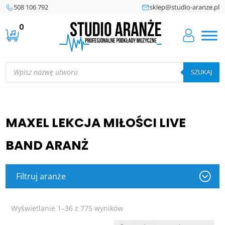
508 106 792
sklep@studio-aranze.pl
0
Wyszukiwarka
produktów
SZUKAJ
MAXEL LEKCJA MIŁOŚCI LIVE
BAND ARANŻ
Filtruj aranże
Posortowane
Wyświetlanie 1–36 z 775 wyników
według