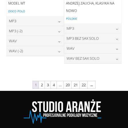
MODEL MT
ANDRZEJ ZAUCHA, KLASYKA NA
NOWO
DISCO POLO
POLSKIE
MP3
MP3
24,00
zł
MP3 (-2)
cena:
24,00
zł
MP3 BEZ SAX SOLO
cena:
24,00
zł
WAV
cena:
DODAJ DO KOSZYKA
24,00
zł
WAV
cena:
28,00
zł
WAV (-2)
DODAJ DO KOSZYKA
cena:
DODAJ DO KOSZYKA
28,00
zł
WAV BEZ SAX SOLO
cena:
28,00
zł
DODAJ DO KOSZYKA
cena:
DODAJ DO KOSZYKA
28,00
zł
cena:
DODAJ DO KOSZYKA
DODAJ DO KOSZYKA
DODAJ DO KOSZYKA
1
2
3
4
…
20
21
22
→