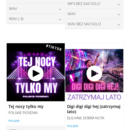
24,00
zł
MP3 BEZ SAX SOLO
cena:
28,00
zł
WAV
cena:
DODAJ DO KOSZYKA
24,00
zł
WAV
cena:
DODAJ DO KOSZYKA
28,00
zł
WAV (-3)
cena:
DODAJ DO KOSZYKA
28,00
zł
WAV BEZ SAX SOLO
cena:
DODAJ DO KOSZYKA
28,00
zł
cena:
DODAJ DO KOSZYKA
28,00
zł
cena:
DODAJ DO KOSZYKA
DODAJ DO KOSZYKA
DODAJ DO KOSZYKA
Tej nocy tylko my
Digi digi digi hej (zatrzymaj
lato)
POLSKIE PIOSENKI
DJ.ILHAM, DOBRA NUTA
POLSKIE
POLSKIE