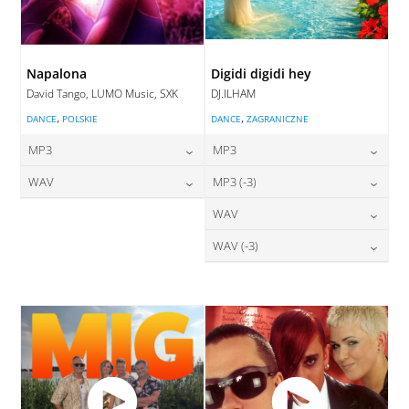
Napalona
Digidi digidi hey
David Tango, LUMO Music, SXK
DJ.ILHAM
,
,
DANCE
POLSKIE
DANCE
ZAGRANICZNE
MP3
MP3
24,00
zł
24,00
zł
WAV
MP3 (-3)
cena:
cena:
28,00
zł
24,00
zł
WAV
cena:
cena:
DODAJ DO KOSZYKA
DODAJ DO KOSZYKA
28,00
zł
WAV (-3)
cena:
DODAJ DO KOSZYKA
DODAJ DO KOSZYKA
28,00
zł
cena:
DODAJ DO KOSZYKA
DODAJ DO KOSZYKA