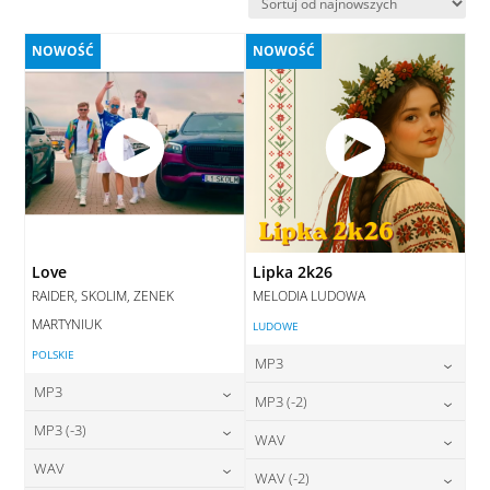
najnowszych
NOWOŚĆ
NOWOŚĆ
Love
Lipka 2k26
RAIDER, SKOLIM, ZENEK
MELODIA LUDOWA
MARTYNIUK
LUDOWE
POLSKIE
MP3
MP3
24,00
zł
MP3 (-2)
cena:
24,00
zł
MP3 (-3)
cena:
24,00
zł
WAV
cena:
DODAJ DO KOSZYKA
24,00
zł
WAV
cena:
28,00
zł
WAV (-2)
DODAJ DO KOSZYKA
cena:
DODAJ DO KOSZYKA