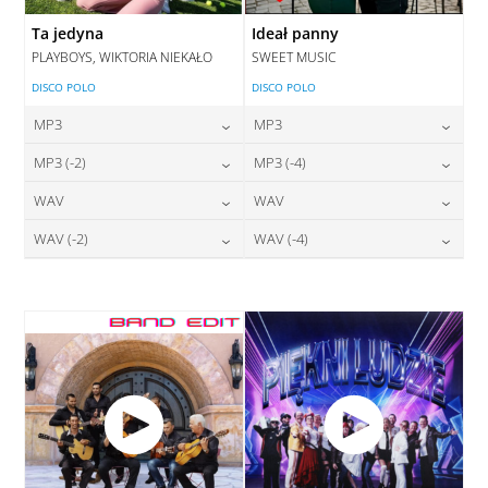
Ta jedyna
Ideał panny
PLAYBOYS, WIKTORIA NIEKAŁO
SWEET MUSIC
DISCO POLO
DISCO POLO
MP3
MP3
24,00
zł
24,00
zł
MP3 (-2)
MP3 (-4)
cena:
cena:
24,00
zł
24,00
zł
WAV
WAV
cena:
cena:
DODAJ DO KOSZYKA
DODAJ DO KOSZYKA
28,00
zł
28,00
zł
WAV (-2)
WAV (-4)
cena:
cena:
DODAJ DO KOSZYKA
DODAJ DO KOSZYKA
28,00
zł
28,00
zł
cena:
cena:
DODAJ DO KOSZYKA
DODAJ DO KOSZYKA
DODAJ DO KOSZYKA
DODAJ DO KOSZYKA