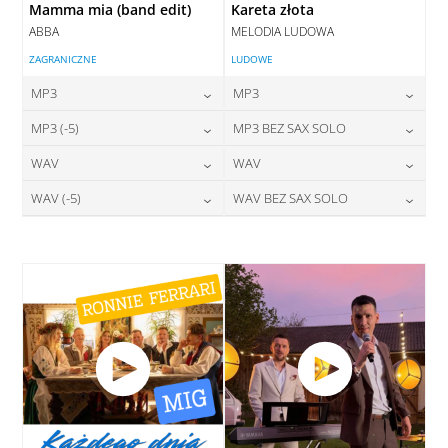
Mamma mia (band edit)
Kareta złota
ABBA
MELODIA LUDOWA
ZAGRANICZNE
LUDOWE
MP3
MP3
24,00
zł
24,00
zł
MP3 (-5)
MP3 BEZ SAX SOLO
cena:
cena:
24,00
zł
24,00
zł
WAV
WAV
cena:
cena:
DODAJ DO KOSZYKA
DODAJ DO KOSZYKA
28,00
zł
28,00
zł
WAV (-5)
WAV BEZ SAX SOLO
cena:
cena:
DODAJ DO KOSZYKA
DODAJ DO KOSZYKA
28,00
zł
28,00
zł
cena:
cena:
DODAJ DO KOSZYKA
DODAJ DO KOSZYKA
DODAJ DO KOSZYKA
DODAJ DO KOSZYKA