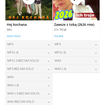
Hej kochana
Zawsze z tobą (2k26 rmx)
MIG
ICH TROJE
DISCO POLO
POLSKIE
MP3
MP3
24,00
zł
24,00
zł
MP3 (-3)
MP3 (-3)
cena:
cena:
24,00
zł
24,00
zł
MP3 (-3 BEZ SAX SOLO)
WAV
cena:
cena:
DODAJ DO KOSZYKA
DODAJ DO KOSZYKA
24,00
zł
28,00
zł
MP3 BEZ SAX SOLO
WAV (-3)
cena:
cena:
DODAJ DO KOSZYKA
DODAJ DO KOSZYKA
24,00
zł
28,00
zł
WAV
cena:
cena:
DODAJ DO KOSZYKA
DODAJ DO KOSZYKA
28,00
zł
WAV (-3)
cena:
DODAJ DO KOSZYKA
DODAJ DO KOSZYKA
28,00
zł
WAV (-3 BEZ SAX SOLO)
cena:
DODAJ DO KOSZYKA
28,00
zł
WAV BEZ SAX SOLO
cena:
DODAJ DO KOSZYKA