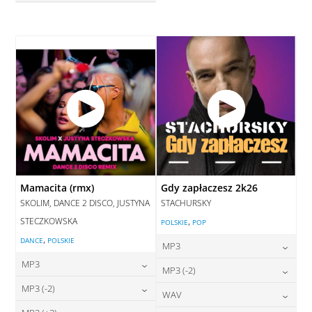
28,00
zł
cena:
DODAJ DO KOSZYKA
DODAJ DO KOSZYKA
Mamacita (rmx)
Gdy zapłaczesz 2k26
SKOLIM, DANCE 2 DISCO, JUSTYNA
STACHURSKY
STECZKOWSKA
,
POLSKIE
POP
,
DANCE
POLSKIE
MP3
MP3
24,00
zł
MP3 (-2)
cena:
24,00
zł
MP3 (-2)
cena:
24,00
zł
WAV
cena:
DODAJ DO KOSZYKA