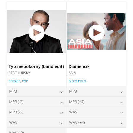
DODAJ DO KOSZYKA
Typ niepokorny (band edit)
Diamencik
STACHURSKY
ASIA
,
POLSKIE
POP
DISCO POLO
MP3
MP3
24,00
zł
24,00
zł
MP3 (-2)
MP3 (+4)
cena:
cena:
24,00
zł
24,00
zł
MP3 (-3)
WAV
cena:
cena:
DODAJ DO KOSZYKA
DODAJ DO KOSZYKA
24,00
zł
28,00
zł
WAV
WAV (+4)
cena:
cena:
DODAJ DO KOSZYKA
DODAJ DO KOSZYKA
WAV (-2)