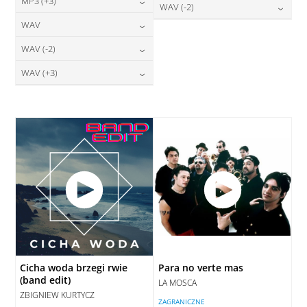
24,00
zł
MP3 (+3)
cena:
28,00
zł
WAV (-2)
DODAJ DO KOSZYKA
cena:
DODAJ DO KOSZYKA
24,00
zł
WAV
cena:
28,00
zł
DODAJ DO KOSZYKA
cena:
DODAJ DO KOSZYKA
28,00
zł
WAV (-2)
cena:
DODAJ DO KOSZYKA
DODAJ DO KOSZYKA
28,00
zł
WAV (+3)
cena:
DODAJ DO KOSZYKA
28,00
zł
cena:
DODAJ DO KOSZYKA
DODAJ DO KOSZYKA
Cicha woda brzegi rwie
Para no verte mas
(band edit)
LA MOSCA
ZBIGNIEW KURTYCZ
ZAGRANICZNE