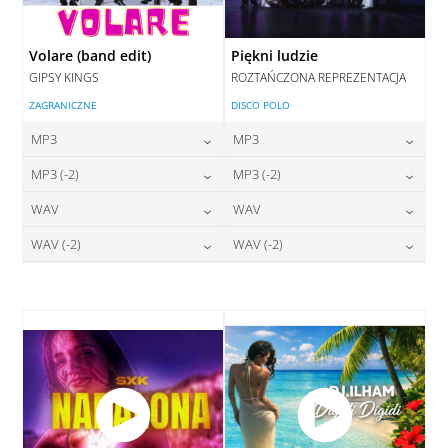
Volare (band edit)
Piękni ludzie
GIPSY KINGS
ROZTAŃCZONA REPREZENTACJA
ZAGRANICZNE
DISCO POLO
MP3
MP3
24,00
zł
24,00
zł
MP3 (-2)
MP3 (-2)
cena:
cena:
24,00
zł
24,00
zł
WAV
WAV
cena:
cena:
DODAJ DO KOSZYKA
DODAJ DO KOSZYKA
28,00
zł
28,00
zł
WAV (-2)
WAV (-2)
cena:
cena:
DODAJ DO KOSZYKA
DODAJ DO KOSZYKA
28,00
zł
28,00
zł
cena:
cena:
DODAJ DO KOSZYKA
DODAJ DO KOSZYKA
DODAJ DO KOSZYKA
DODAJ DO KOSZYKA