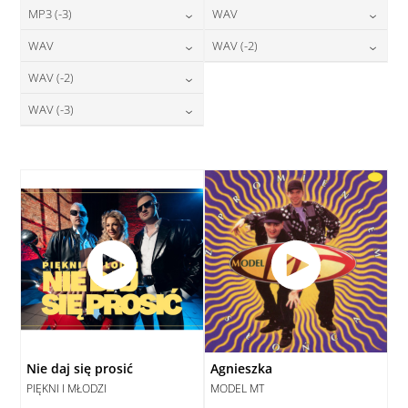
24,00
zł
24,00
zł
MP3 (-3)
WAV
cena:
cena:
DODAJ DO KOSZYKA
DODAJ DO KOSZYKA
24,00
zł
28,00
zł
WAV
WAV (-2)
cena:
cena:
DODAJ DO KOSZYKA
DODAJ DO KOSZYKA
28,00
zł
28,00
zł
WAV (-2)
cena:
cena:
DODAJ DO KOSZYKA
DODAJ DO KOSZYKA
28,00
zł
WAV (-3)
cena:
DODAJ DO KOSZYKA
DODAJ DO KOSZYKA
28,00
zł
cena:
DODAJ DO KOSZYKA
DODAJ DO KOSZYKA
Nie daj się prosić
Agnieszka
PIĘKNI I MŁODZI
MODEL MT