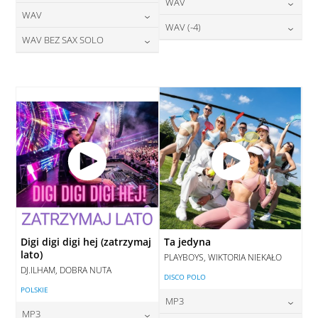
24,00
zł
WAV
cena:
DODAJ DO KOSZYKA
24,00
zł
WAV
cena:
DODAJ DO KOSZYKA
28,00
zł
WAV (-4)
cena:
DODAJ DO KOSZYKA
28,00
zł
WAV BEZ SAX SOLO
cena:
DODAJ DO KOSZYKA
28,00
zł
cena:
DODAJ DO KOSZYKA
28,00
zł
cena:
DODAJ DO KOSZYKA
DODAJ DO KOSZYKA
DODAJ DO KOSZYKA
Digi digi digi hej (zatrzymaj
Ta jedyna
lato)
PLAYBOYS, WIKTORIA NIEKAŁO
DJ.ILHAM, DOBRA NUTA
DISCO POLO
POLSKIE
MP3
MP3