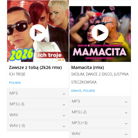
DODAJ DO KOSZYKA
Zawsze z tobą (2k26 rmx)
Mamacita (rmx)
ICH TROJE
SKOLIM, DANCE 2 DISCO, JUSTYNA
STECZKOWSKA
POLSKIE
,
DANCE
POLSKIE
MP3
MP3
24,00
zł
MP3 (-3)
cena:
24,00
zł
MP3 (-2)
cena:
24,00
zł
WAV
cena:
DODAJ DO KOSZYKA
24,00
zł
MP3 (+3)
cena:
28,00
zł
WAV (-3)
DODAJ DO KOSZYKA
cena:
DODAJ DO KOSZYKA
24,00
zł
WAV
cena:
28,00
zł
DODAJ DO KOSZYKA
cena: