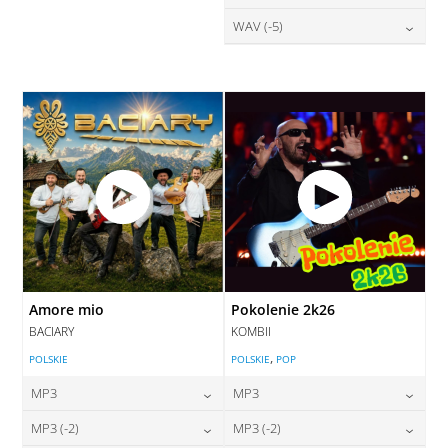
DODAJ DO KOSZYKA
DODAJ DO KOSZYKA
28,00
zł
WAV (-5)
cena:
DODAJ DO KOSZYKA
DODAJ DO KOSZYKA
28,00
zł
cena:
DODAJ DO KOSZYKA
DODAJ DO KOSZYKA
Amore mio
Pokolenie 2k26
BACIARY
KOMBII
,
POLSKIE
POLSKIE
POP
MP3
MP3
24,00
zł
24,00
zł
MP3 (-2)
MP3 (-2)
cena:
cena: