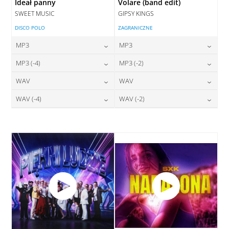
Ideał panny
Volare (band edit)
SWEET MUSIC
GIPSY KINGS
DISCO POLO
ZAGRANICZNE
MP3
MP3
24,00
zł
24,00
zł
MP3 (-4)
MP3 (-2)
cena:
cena:
24,00
zł
24,00
zł
WAV
WAV
cena:
cena:
DODAJ DO KOSZYKA
DODAJ DO KOSZYKA
28,00
zł
28,00
zł
WAV (-4)
WAV (-2)
cena:
cena:
DODAJ DO KOSZYKA
DODAJ DO KOSZYKA
28,00
zł
28,00
zł
cena:
cena:
DODAJ DO KOSZYKA
DODAJ DO KOSZYKA
DODAJ DO KOSZYKA
DODAJ DO KOSZYKA