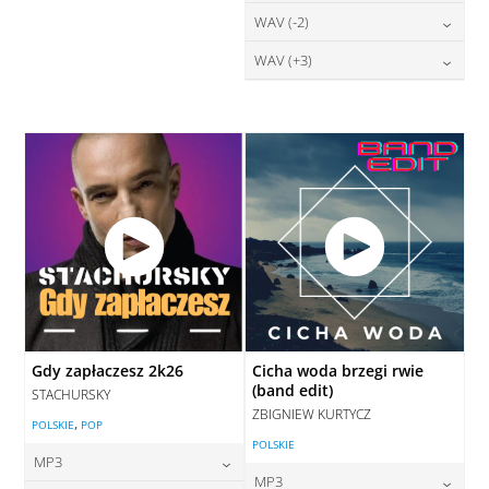
DODAJ DO KOSZYKA
28,00
zł
WAV (-2)
cena:
DODAJ DO KOSZYKA
DODAJ DO KOSZYKA
28,00
zł
WAV (+3)
cena:
DODAJ DO KOSZYKA
28,00
zł
cena:
DODAJ DO KOSZYKA
DODAJ DO KOSZYKA
Gdy zapłaczesz 2k26
Cicha woda brzegi rwie
(band edit)
STACHURSKY
ZBIGNIEW KURTYCZ
,
POLSKIE
POP
POLSKIE
MP3
MP3