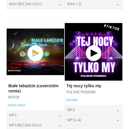
28,00
zł
28,00
zł
WAV BEZ SAX SOLO
WAV (-3)
cena:
cena:
DODAJ DO KOSZYKA
DODAJ DO KOSZYKA
28,00
zł
28,00
zł
cena:
cena:
DODAJ DO KOSZYKA
DODAJ DO KOSZYKA
DODAJ DO KOSZYKA
DODAJ DO KOSZYKA
Białe łabędzie (coverstdm
Tej nocy tylko my
remix)
POLSKIE PIOSENKI
ROTOR
POLSKIE
DISCO POLO
MP3
MP3
24,00
zł
MP3 (-4)
cena:
24,00
zł
MP3 BEZ SAX SOLO
cena: