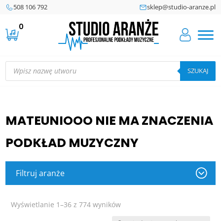
508 106 792
sklep@studio-aranze.pl
0
Wyszukiwarka
produktów
SZUKAJ
MATEUNIOOO NIE MA ZNACZENIA
PODKŁAD MUZYCZNY
Filtruj aranże
Posortowane
Wyświetlanie 1–36 z 774 wyników
według