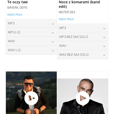
Te oczy twe
Noce z komarami (band
edit)
BAYERA, DEFIS
MISTER DEX
DISCO POLO
DISCO POLO
MP3
MP3
24,00
zł
MP3 (-2)
cena:
24,00
zł
MP3 BEZ SAX SOLO
cena:
24,00
zł
WAV
cena:
DODAJ DO KOSZYKA
24,00
zł
WAV
cena:
DODAJ DO KOSZYKA
28,00
zł
WAV (-2)
cena:
DODAJ DO KOSZYKA
28,00
zł
WAV BEZ SAX SOLO
cena:
DODAJ DO KOSZYKA
28,00
zł
cena:
DODAJ DO KOSZYKA
28,00
zł
cena:
DODAJ DO KOSZYKA
DODAJ DO KOSZYKA
DODAJ DO KOSZYKA