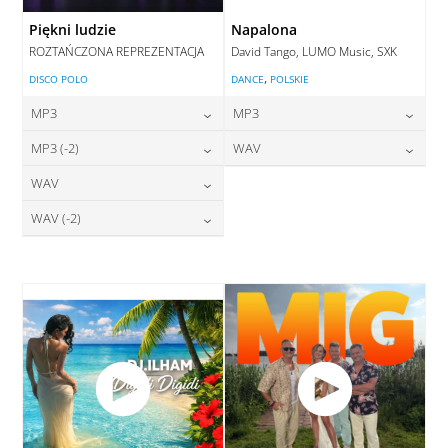
Piękni ludzie
Napalona
ROZTAŃCZONA REPREZENTACJA
David Tango, LUMO Music, SXK
,
DISCO POLO
DANCE
POLSKIE
MP3
MP3
24,00
zł
24,00
zł
MP3 (-2)
WAV
cena:
cena:
24,00
zł
28,00
zł
WAV
cena:
cena:
DODAJ DO KOSZYKA
DODAJ DO KOSZYKA
28,00
zł
WAV (-2)
cena:
DODAJ DO KOSZYKA
DODAJ DO KOSZYKA
28,00
zł
cena:
DODAJ DO KOSZYKA
DODAJ DO KOSZYKA