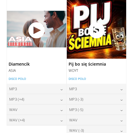
DODAJ DO KOSZYKA
Diamencik
Pij bo się ściemnia
ASIA
WOYT
DISCO POLO
DISCO POLO
MP3
MP3
24,00
zł
24,00
zł
MP3 (+4)
MP3 (-3)
cena:
cena:
24,00
zł
24,00
zł
WAV
MP3 (-5)
cena:
cena:
DODAJ DO KOSZYKA
DODAJ DO KOSZYKA
28,00
zł
24,00
zł
WAV (+4)
WAV
cena:
cena:
DODAJ DO KOSZYKA
DODAJ DO KOSZYKA
28,00
zł
28,00
zł
WAV (-3)
cena:
cena: