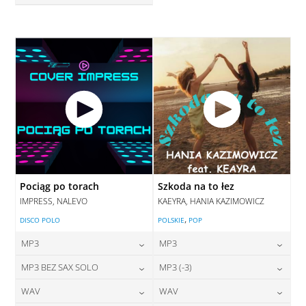
28,00
zł
cena:
DODAJ DO KOSZYKA
DODAJ DO KOSZYKA
Pociąg po torach
Szkoda na to łez
IMPRESS, NALEVO
KAEYRA, HANIA KAZIMOWICZ
,
DISCO POLO
POLSKIE
POP
MP3
MP3
24,00
zł
24,00
zł
MP3 BEZ SAX SOLO
MP3 (-3)
cena:
cena:
24,00
zł
28,00
zł
WAV
WAV
cena:
cena:
DODAJ DO KOSZYKA
DODAJ DO KOSZYKA