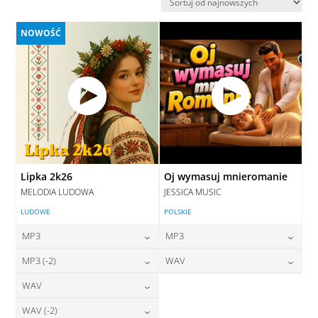
najnowszych
NOWOŚĆ
Lipka 2k26
Oj wymasuj mnieromanie
MELODIA LUDOWA
JESSICA MUSIC
LUDOWE
POLSKIE
MP3
MP3
24,00
zł
24,00
zł
MP3 (-2)
WAV
cena:
cena:
24,00
zł
28,00
zł
WAV
cena:
cena:
DODAJ DO KOSZYKA
DODAJ DO KOSZYKA
28,00
zł
WAV (-2)
cena:
DODAJ DO KOSZYKA
DODAJ DO KOSZYKA