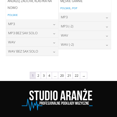
ANDRZEJ ZAUCHA, KLASYKA NA
MĘSKIE GRANIE
NOWO
,
POLSKIE
POP
POLSKIE
MP3
MP3
24,00
zł
MP3 (-2)
cena:
24,00
zł
MP3 BEZ SAX SOLO
cena:
24,00
zł
WAV
cena:
DODAJ DO KOSZYKA
24,00
zł
WAV
cena:
28,00
zł
WAV (-2)
DODAJ DO KOSZYKA
cena:
DODAJ DO KOSZYKA
28,00
zł
WAV BEZ SAX SOLO
cena:
28,00
zł
DODAJ DO KOSZYKA
cena:
DODAJ DO KOSZYKA
28,00
zł
cena:
DODAJ DO KOSZYKA
DODAJ DO KOSZYKA
DODAJ DO KOSZYKA
1
2
3
4
…
20
21
22
→