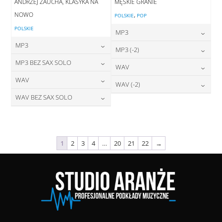
ANDRZEJ ZAUCHA, KLASYKA NA
MĘSKIE GRANIE
NOWO
,
POLSKIE
POP
POLSKIE
MP3
MP3
24,00
zł
MP3 (-2)
cena:
24,00
zł
MP3 BEZ SAX SOLO
cena:
24,00
zł
WAV
cena:
DODAJ DO KOSZYKA
24,00
zł
WAV
cena:
28,00
zł
WAV (-2)
DODAJ DO KOSZYKA
cena:
DODAJ DO KOSZYKA
28,00
zł
WAV BEZ SAX SOLO
cena:
28,00
zł
DODAJ DO KOSZYKA
cena:
DODAJ DO KOSZYKA
28,00
zł
cena:
DODAJ DO KOSZYKA
DODAJ DO KOSZYKA
DODAJ DO KOSZYKA
1
2
3
4
…
20
21
22
→