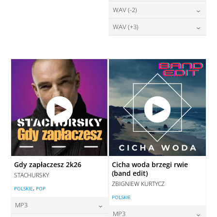
DODAJ DO KOSZYKA
28,00
zł
WAV (-2)
cena:
DODAJ DO KOSZYKA
DODAJ DO KOSZYKA
28,00
zł
WAV (+3)
cena:
DODAJ DO KOSZYKA
28,00
zł
cena:
DODAJ DO KOSZYKA
DODAJ DO KOSZYKA
Gdy zapłaczesz 2k26
Cicha woda brzegi rwie
(band edit)
STACHURSKY
ZBIGNIEW KURTYCZ
,
POLSKIE
POP
POLSKIE
MP3
MP3