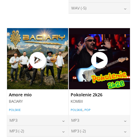
DODAJ DO KOSZYKA
DODAJ DO KOSZYKA
28,00
zł
WAV (-5)
cena:
DODAJ DO KOSZYKA
DODAJ DO KOSZYKA
28,00
zł
cena:
DODAJ DO KOSZYKA
DODAJ DO KOSZYKA
Amore mio
Pokolenie 2k26
BACIARY
KOMBII
,
POLSKIE
POLSKIE
POP
MP3
MP3
24,00
zł
24,00
zł
MP3 (-2)
MP3 (-2)
cena:
cena: