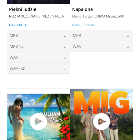
Piękni ludzie
Napalona
ROZTAŃCZONA REPREZENTACJA
David Tango, LUMO Music, SXK
,
DISCO POLO
DANCE
POLSKIE
MP3
MP3
24,00
zł
24,00
zł
MP3 (-2)
WAV
cena:
cena:
24,00
zł
28,00
zł
WAV
cena:
cena:
DODAJ DO KOSZYKA
DODAJ DO KOSZYKA
28,00
zł
WAV (-2)
cena:
DODAJ DO KOSZYKA
DODAJ DO KOSZYKA
28,00
zł
cena:
DODAJ DO KOSZYKA
DODAJ DO KOSZYKA