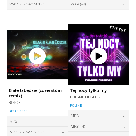
28,00
zł
28,00
zł
WAV BEZ SAX SOLO
WAV (-3)
cena:
cena:
DODAJ DO KOSZYKA
DODAJ DO KOSZYKA
28,00
zł
28,00
zł
cena:
cena:
DODAJ DO KOSZYKA
DODAJ DO KOSZYKA
DODAJ DO KOSZYKA
DODAJ DO KOSZYKA
Białe łabędzie (coverstdm
Tej nocy tylko my
remix)
POLSKIE PIOSENKI
ROTOR
POLSKIE
DISCO POLO
MP3
MP3
24,00
zł
MP3 (-4)
cena:
24,00
zł
MP3 BEZ SAX SOLO
cena: