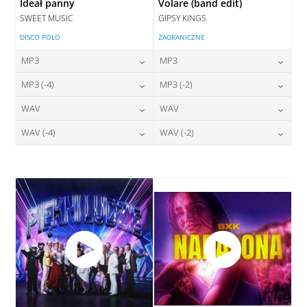
Ideał panny
Volare (band edit)
SWEET MUSIC
GIPSY KINGS
DISCO POLO
ZAGRANICZNE
MP3
MP3
24,00
zł
24,00
zł
MP3 (-4)
MP3 (-2)
cena:
cena:
24,00
zł
24,00
zł
WAV
WAV
cena:
cena:
DODAJ DO KOSZYKA
DODAJ DO KOSZYKA
28,00
zł
28,00
zł
WAV (-4)
WAV (-2)
cena:
cena:
DODAJ DO KOSZYKA
DODAJ DO KOSZYKA
28,00
zł
28,00
zł
cena:
cena:
DODAJ DO KOSZYKA
DODAJ DO KOSZYKA
DODAJ DO KOSZYKA
DODAJ DO KOSZYKA