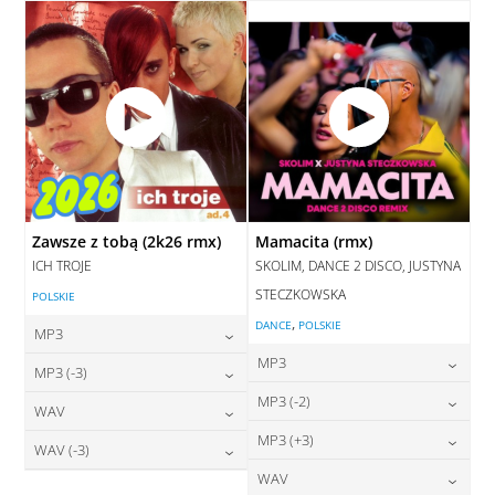
DODAJ DO KOSZYKA
Zawsze z tobą (2k26 rmx)
Mamacita (rmx)
ICH TROJE
SKOLIM, DANCE 2 DISCO, JUSTYNA
STECZKOWSKA
POLSKIE
,
DANCE
POLSKIE
MP3
MP3
24,00
zł
MP3 (-3)
cena:
24,00
zł
MP3 (-2)
cena:
24,00
zł
WAV
cena:
DODAJ DO KOSZYKA
24,00
zł
MP3 (+3)
cena:
28,00
zł
WAV (-3)
DODAJ DO KOSZYKA
cena:
DODAJ DO KOSZYKA
24,00
zł
WAV
cena:
28,00
zł
DODAJ DO KOSZYKA
cena: