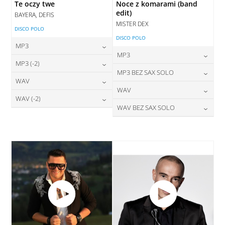
Te oczy twe
Noce z komarami (band
edit)
BAYERA, DEFIS
MISTER DEX
DISCO POLO
DISCO POLO
MP3
MP3
24,00
zł
MP3 (-2)
cena:
24,00
zł
MP3 BEZ SAX SOLO
cena:
24,00
zł
WAV
cena:
DODAJ DO KOSZYKA
24,00
zł
WAV
cena:
DODAJ DO KOSZYKA
28,00
zł
WAV (-2)
cena:
DODAJ DO KOSZYKA
28,00
zł
WAV BEZ SAX SOLO
cena:
DODAJ DO KOSZYKA
28,00
zł
cena:
DODAJ DO KOSZYKA
28,00
zł
cena:
DODAJ DO KOSZYKA
DODAJ DO KOSZYKA
DODAJ DO KOSZYKA