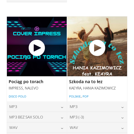
28,00
zł
cena:
DODAJ DO KOSZYKA
DODAJ DO KOSZYKA
Pociąg po torach
Szkoda na to łez
IMPRESS, NALEVO
KAEYRA, HANIA KAZIMOWICZ
,
DISCO POLO
POLSKIE
POP
MP3
MP3
24,00
zł
24,00
zł
MP3 BEZ SAX SOLO
MP3 (-3)
cena:
cena:
24,00
zł
28,00
zł
WAV
WAV
cena:
cena:
DODAJ DO KOSZYKA
DODAJ DO KOSZYKA