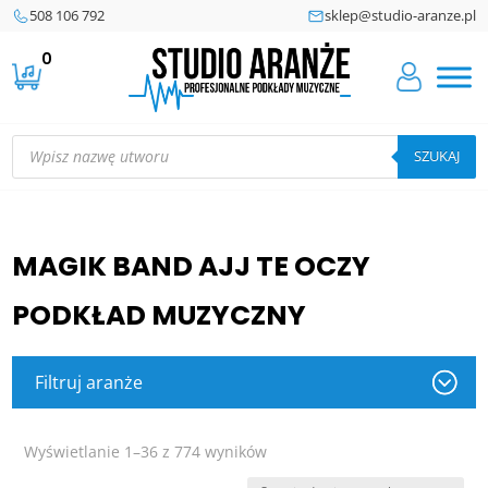
508 106 792
sklep@studio-aranze.pl
0
Wyszukiwarka
produktów
SZUKAJ
MAGIK BAND AJJ TE OCZY
PODKŁAD MUZYCZNY
Filtruj aranże
Posortowane
Wyświetlanie 1–36 z 774 wyników
według