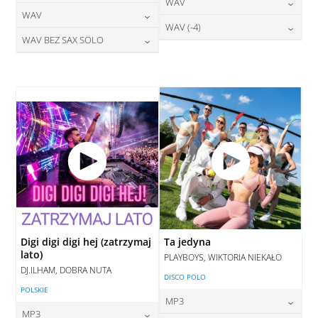
24,00
zł
WAV
cena:
DODAJ DO KOSZYKA
24,00
zł
WAV
cena:
DODAJ DO KOSZYKA
28,00
zł
WAV (-4)
cena:
DODAJ DO KOSZYKA
28,00
zł
WAV BEZ SAX SOLO
cena:
DODAJ DO KOSZYKA
28,00
zł
cena:
DODAJ DO KOSZYKA
28,00
zł
cena:
DODAJ DO KOSZYKA
DODAJ DO KOSZYKA
DODAJ DO KOSZYKA
Digi digi digi hej (zatrzymaj
Ta jedyna
lato)
PLAYBOYS, WIKTORIA NIEKAŁO
DJ.ILHAM, DOBRA NUTA
DISCO POLO
POLSKIE
MP3
MP3