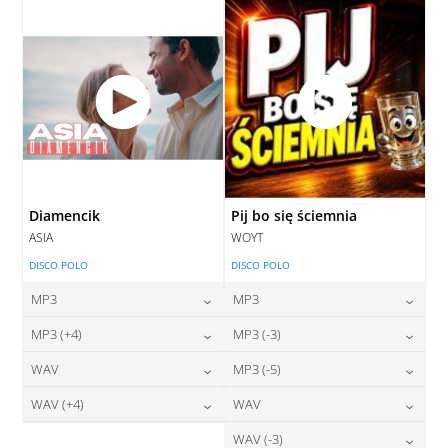
DODAJ DO KOSZYKA
Diamencik
Pij bo się ściemnia
ASIA
WOYT
DISCO POLO
DISCO POLO
MP3
MP3
24,00
zł
24,00
zł
MP3 (+4)
MP3 (-3)
cena:
cena:
24,00
zł
24,00
zł
WAV
MP3 (-5)
cena:
cena:
DODAJ DO KOSZYKA
DODAJ DO KOSZYKA
28,00
zł
24,00
zł
WAV (+4)
WAV
cena:
cena:
DODAJ DO KOSZYKA
DODAJ DO KOSZYKA
28,00
zł
28,00
zł
WAV (-3)
cena:
cena: