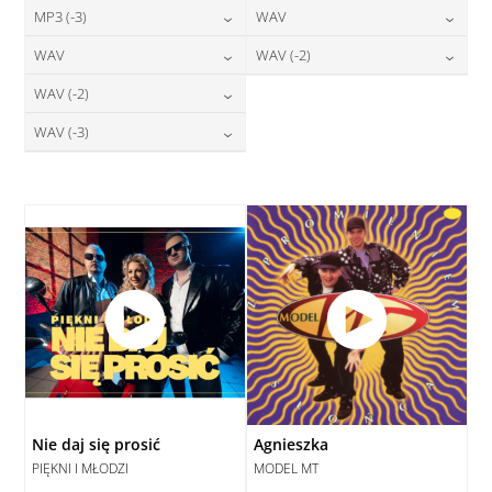
24,00
zł
24,00
zł
MP3 (-3)
WAV
cena:
cena:
DODAJ DO KOSZYKA
DODAJ DO KOSZYKA
24,00
zł
28,00
zł
WAV
WAV (-2)
cena:
cena:
DODAJ DO KOSZYKA
DODAJ DO KOSZYKA
28,00
zł
28,00
zł
WAV (-2)
cena:
cena:
DODAJ DO KOSZYKA
DODAJ DO KOSZYKA
28,00
zł
WAV (-3)
cena:
DODAJ DO KOSZYKA
DODAJ DO KOSZYKA
28,00
zł
cena:
DODAJ DO KOSZYKA
DODAJ DO KOSZYKA
Nie daj się prosić
Agnieszka
PIĘKNI I MŁODZI
MODEL MT