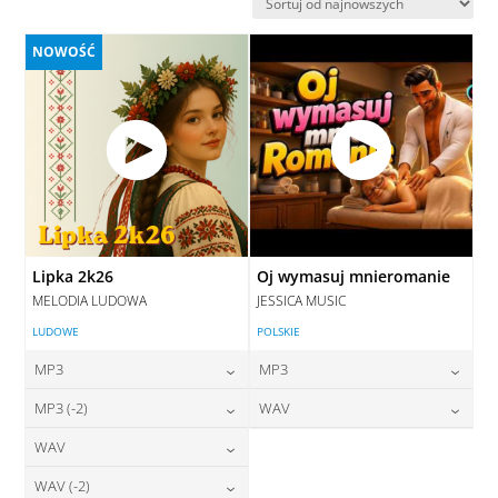
najnowszych
NOWOŚĆ
Lipka 2k26
Oj wymasuj mnieromanie
MELODIA LUDOWA
JESSICA MUSIC
LUDOWE
POLSKIE
MP3
MP3
24,00
zł
24,00
zł
MP3 (-2)
WAV
cena:
cena:
24,00
zł
28,00
zł
WAV
cena:
cena:
DODAJ DO KOSZYKA
DODAJ DO KOSZYKA
28,00
zł
WAV (-2)
cena:
DODAJ DO KOSZYKA
DODAJ DO KOSZYKA