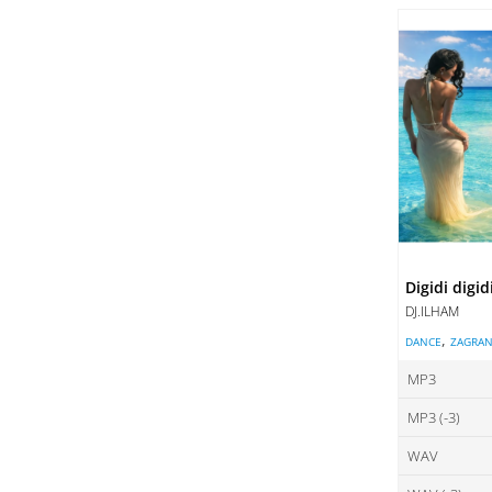
ce
DO
DO
Digidi digid
DJ.ILHAM
,
DANCE
ZAGRAN
MP3
MP3 (-3)
ce
WAV
ce
DO