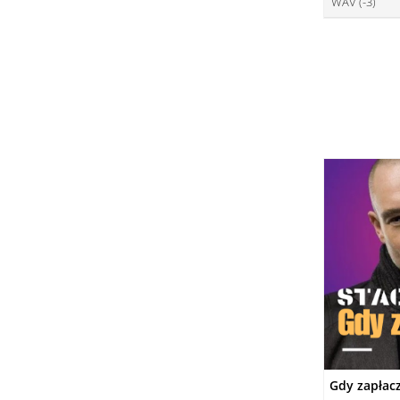
WAV (-3)
ce
DO
ce
DO
DO
Gdy zapłac