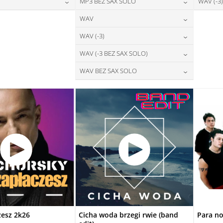
28,00
zł
24,00
zł
MP3 BEZ SAX SOLO
WAV (-3)
na:
cena:
DAJ DO KOSZYKA
DODAJ DO KOSZYKA
28,00
zł
24,00
zł
WAV
na:
cena:
DAJ DO KOSZYKA
DODAJ DO KOSZYKA
28,00
zł
WAV (-3)
cena:
DAJ DO KOSZYKA
DODAJ DO KOSZYKA
28,00
zł
WAV (-3 BEZ SAX SOLO)
cena:
DODAJ DO KOSZYKA
28,00
zł
WAV BEZ SAX SOLO
cena:
DODAJ DO KOSZYKA
28,00
zł
cena:
DODAJ DO KOSZYKA
DODAJ DO KOSZYKA
zesz 2k26
Cicha woda brzegi rwie (band
Para no