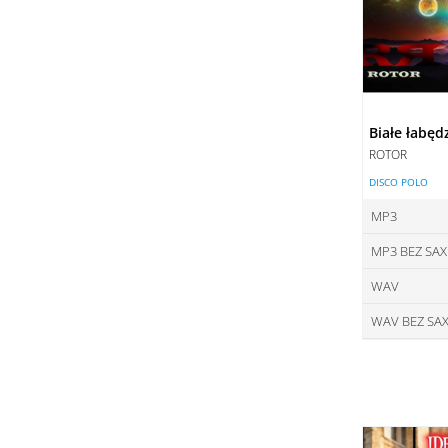
Białe łabęd
ROTOR
DISCO POLO
MP3
MP3 BEZ SA
ce
WAV
ce
DO
WAV BEZ SA
ce
DO
ce
DO
DO