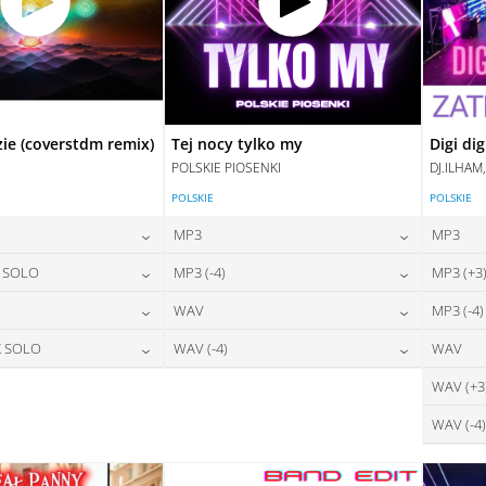
zie (coverstdm remix)
Tej nocy tylko my
Digi dig
POLSKIE PIOSENKI
DJ.ILHAM
POLSKIE
POLSKIE
MP3
MP3
24,00
zł
24,00
zł
X SOLO
MP3 (-4)
MP3 (+3
na:
cena:
24,00
zł
24,00
zł
WAV
MP3 (-4)
na:
cena:
DAJ DO KOSZYKA
DODAJ DO KOSZYKA
28,00
zł
28,00
zł
X SOLO
WAV (-4)
WAV
na:
cena:
DAJ DO KOSZYKA
DODAJ DO KOSZYKA
28,00
zł
28,00
zł
WAV (+3
na:
cena:
DAJ DO KOSZYKA
DODAJ DO KOSZYKA
WAV (-4)
DAJ DO KOSZYKA
DODAJ DO KOSZYKA