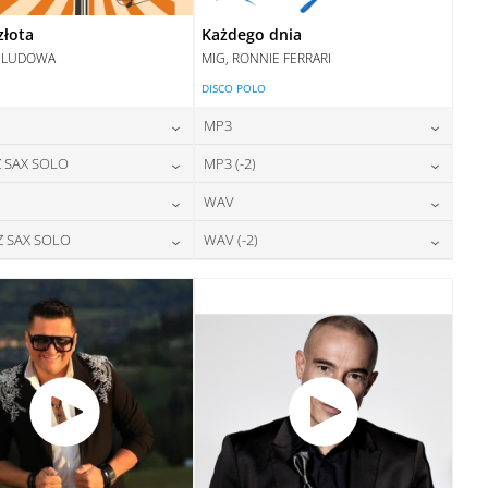
złota
Każdego dnia
 LUDOWA
MIG, RONNIE FERRARI
DISCO POLO
MP3
24,00
zł
24,00
zł
 SAX SOLO
MP3 (-2)
cena:
cena:
24,00
zł
24,00
zł
WAV
cena:
cena:
DODAJ DO KOSZYKA
DODAJ DO KOSZYKA
28,00
zł
28,00
zł
Z SAX SOLO
WAV (-2)
cena:
cena:
DODAJ DO KOSZYKA
DODAJ DO KOSZYKA
28,00
zł
28,00
zł
cena:
cena:
DODAJ DO KOSZYKA
DODAJ DO KOSZYKA
DODAJ DO KOSZYKA
DODAJ DO KOSZYKA