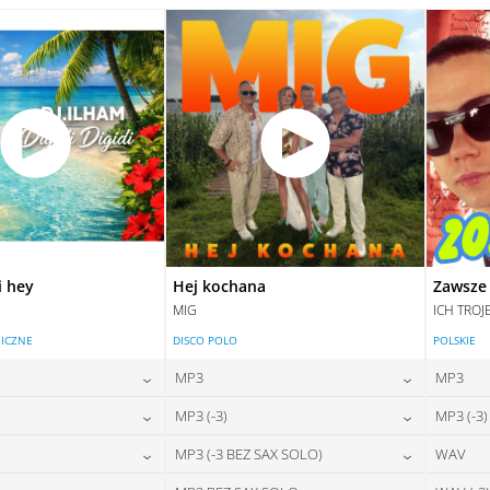
28,00
zł
28,00
zł
na:
cena:
DAJ DO KOSZYKA
DODAJ DO KOSZYKA
DAJ DO KOSZYKA
DODAJ DO KOSZYKA
i hey
Hej kochana
Zawsze 
MIG
ICH TROJ
ICZNE
DISCO POLO
POLSKIE
MP3
MP3
24,00
zł
24,00
zł
MP3 (-3)
MP3 (-3)
na:
cena:
24,00
zł
24,00
zł
MP3 (-3 BEZ SAX SOLO)
WAV
na:
cena:
DAJ DO KOSZYKA
DODAJ DO KOSZYKA