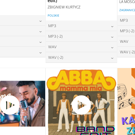
edit)
LA MOSC
ZBIGNIEW KURTYCZ
ZAGRANIC
POLSKIE
MP3
MP3
24,00
zł
MP3 (-2)
na:
24,00
zł
MP3 (-2)
cena:
24,00
zł
WAV
na:
DAJ DO KOSZYKA
24,00
zł
WAV
cena:
DODAJ DO KOSZYKA
28,00
zł
WAV (-2)
na:
DAJ DO KOSZYKA
28,00
zł
WAV (-2)
cena:
DODAJ DO KOSZYKA
28,00
zł
na:
DAJ DO KOSZYKA
28,00
zł
cena:
DODAJ DO KOSZYKA
DAJ DO KOSZYKA
DODAJ DO KOSZYKA