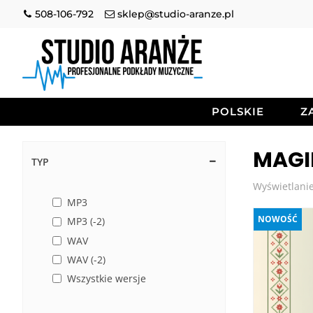
508-106-792
sklep@studio-aranze.pl
POLSKIE
Z
MAGI
TYP
Wyświetlanie
MP3
NOWOŚĆ
MP3 (-2)
WAV
WAV (-2)
Wszystkie wersje