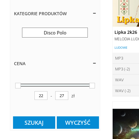
KATEGORIE PRODUKTÓW
Lipka 2k26
Disco Polo
MELODIA LU
LUDOWE
MP3
CENA
MP3 (-2)
ce
WAV
ce
DO
WAV (-2)
ce
DO
-
zł
Minimum Price
Maximum Price
ce
DO
DO
SZUKAJ
WYCZYŚĆ