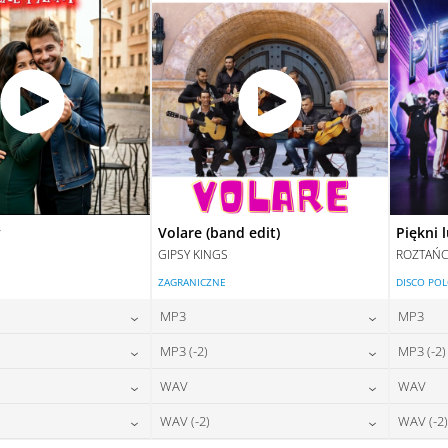
y
Volare (band edit)
Piękni 
GIPSY KINGS
ROZTAŃC
ZAGRANICZNE
DISCO PO
MP3
MP3
24,00
zł
24,00
zł
MP3 (-2)
MP3 (-2)
na:
cena:
24,00
zł
24,00
zł
WAV
WAV
na:
cena:
DAJ DO KOSZYKA
DODAJ DO KOSZYKA
28,00
zł
28,00
zł
WAV (-2)
WAV (-2)
na:
cena:
DAJ DO KOSZYKA
DODAJ DO KOSZYKA