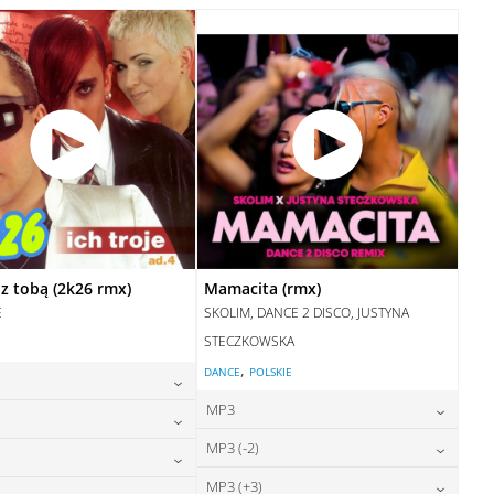
28,00
zł
cena:
DODAJ DO KOSZYKA
DODAJ DO KOSZYKA
z tobą (2k26 rmx)
Mamacita (rmx)
E
SKOLIM, DANCE 2 DISCO, JUSTYNA
STECZKOWSKA
,
DANCE
POLSKIE
MP3
24,00
zł
cena:
24,00
zł
MP3 (-2)
cena:
24,00
zł
cena:
DODAJ DO KOSZYKA
24,00
zł
MP3 (+3)
cena: