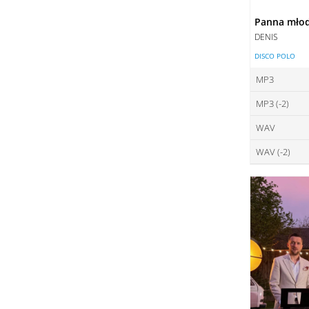
Panna mło
DENIS
DISCO POLO
MP3
MP3 (-2)
ce
WAV
ce
DO
WAV (-2)
ce
DO
ce
DO
DO