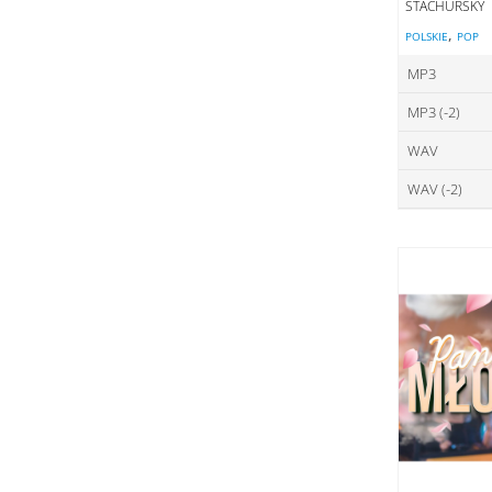
STACHURSKY
,
POLSKIE
POP
MP3
MP3 (-2)
ce
WAV
ce
DO
WAV (-2)
ce
DO
ce
DO
DO