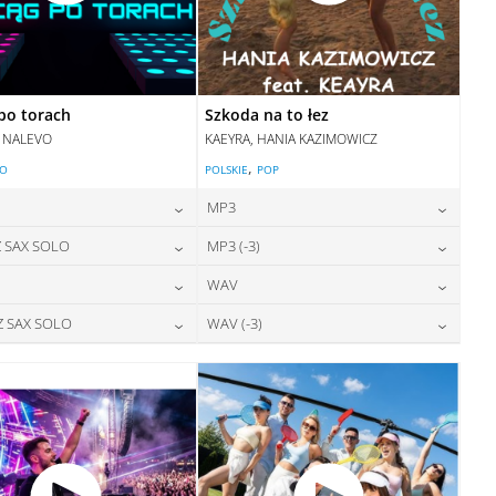
po torach
Szkoda na to łez
, NALEVO
KAEYRA, HANIA KAZIMOWICZ
,
LO
POLSKIE
POP
MP3
24,00
zł
24,00
zł
 SAX SOLO
MP3 (-3)
cena:
cena:
24,00
zł
28,00
zł
WAV
cena:
cena:
DODAJ DO KOSZYKA
DODAJ DO KOSZYKA
28,00
zł
28,00
zł
Z SAX SOLO
WAV (-3)
cena:
cena:
DODAJ DO KOSZYKA
DODAJ DO KOSZYKA
28,00
zł
28,00
zł
cena:
cena:
DODAJ DO KOSZYKA
DODAJ DO KOSZYKA
DODAJ DO KOSZYKA
DODAJ DO KOSZYKA