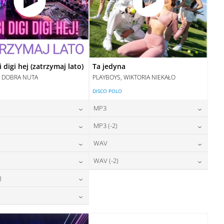
i digi hej (zatrzymaj lato)
Ta jedyna
, DOBRA NUTA
PLAYBOYS, WIKTORIA NIEKAŁO
DISCO POLO
MP3
24,00
zł
24,00
zł
)
MP3 (-2)
cena:
cena:
24,00
zł
24,00
zł
WAV
cena:
cena:
DODAJ DO KOSZYKA
DODAJ DO KOSZYKA
24,00
zł
28,00
zł
WAV (-2)
cena:
cena:
DODAJ DO KOSZYKA
DODAJ DO KOSZYKA
28,00
zł
28,00
zł
)
cena:
cena:
DODAJ DO KOSZYKA
DODAJ DO KOSZYKA
28,00
zł
cena:
DODAJ DO KOSZYKA
DODAJ DO KOSZYKA
28,00
zł
cena:
DODAJ DO KOSZYKA