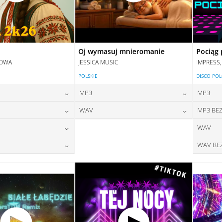
Oj wymasuj mnieromanie
Pociąg 
DOWA
JESSICA MUSIC
IMPRESS
POLSKIE
DISCO PO
MP3
MP3
24,00
zł
24,00
zł
WAV
MP3 BEZ
na:
cena:
24,00
zł
28,00
zł
WAV
na:
cena:
DAJ DO KOSZYKA
DODAJ DO KOSZYKA
28,00
zł
WAV BE
na:
DAJ DO KOSZYKA
DODAJ DO KOSZYKA
28,00
zł
na:
DAJ DO KOSZYKA
DAJ DO KOSZYKA