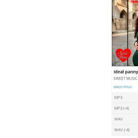
Ideał pann
SWEET MUSIC
DISCO POLO
MP3
MP3 (-4)
ce
WAV
ce
DO
WAV (-4)
ce
DO