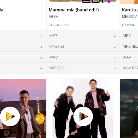
da
Mamma mia (band edit)
Kareta 
ABBA
MELODIA
ZAGRANICZNE
LUDOWE
MP3
MP3
24,00
zł
24,00
zł
MP3 (-5)
MP3 BEZ
na:
cena:
24,00
zł
24,00
zł
WAV
WAV
na:
cena:
DAJ DO KOSZYKA
DODAJ DO KOSZYKA
28,00
zł
28,00
zł
WAV (-5)
WAV BE
na:
cena:
DAJ DO KOSZYKA
DODAJ DO KOSZYKA
28,00
zł
28,00
zł
na:
cena:
DAJ DO KOSZYKA
DODAJ DO KOSZYKA
DAJ DO KOSZYKA
DODAJ DO KOSZYKA