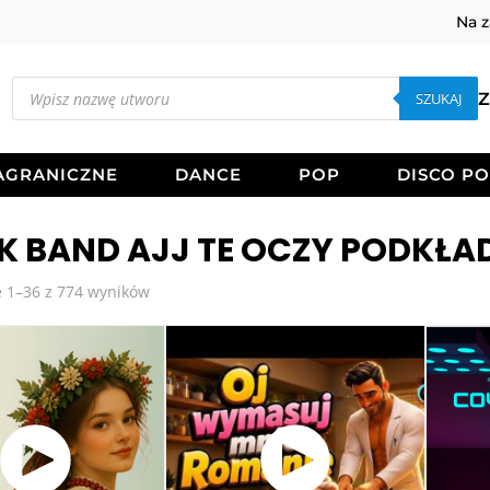
Na 
Wyszukiwarka
produktów
SZUKAJ
Z
AGRANICZNE
DANCE
POP
DISCO P
K BAND AJJ TE OCZY PODKŁA
Posortowane
 1–36 z 774 wyników
według
najnowszych