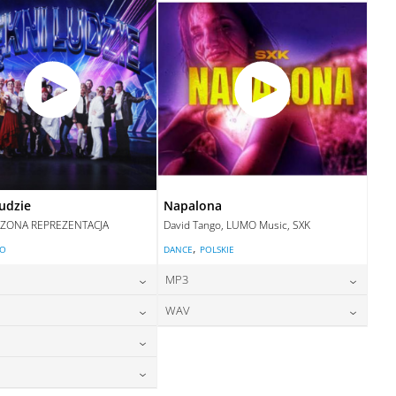
DODAJ DO KOSZYKA
ludzie
Napalona
ZONA REPREZENTACJA
David Tango, LUMO Music, SXK
,
LO
DANCE
POLSKIE
MP3
24,00
zł
24,00
zł
WAV
cena:
cena:
24,00
zł
28,00
zł
cena:
cena:
DODAJ DO KOSZYKA
DODAJ DO KOSZYKA
28,00
zł
cena:
DODAJ DO KOSZYKA
DODAJ DO KOSZYKA