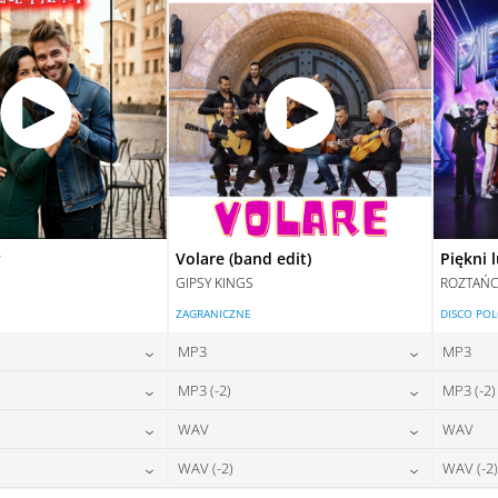
y
Volare (band edit)
Piękni 
GIPSY KINGS
ROZTAŃC
ZAGRANICZNE
DISCO PO
MP3
MP3
24,00
zł
24,00
zł
MP3 (-2)
MP3 (-2)
na:
cena:
24,00
zł
24,00
zł
WAV
WAV
na:
cena:
DAJ DO KOSZYKA
DODAJ DO KOSZYKA
28,00
zł
28,00
zł
WAV (-2)
WAV (-2)
na:
cena:
DAJ DO KOSZYKA
DODAJ DO KOSZYKA