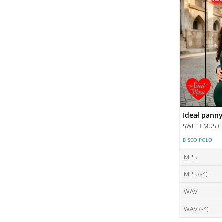
Ideał pann
SWEET MUSIC
DISCO POLO
MP3
MP3 (-4)
ce
WAV
ce
DO
WAV (-4)
ce
DO