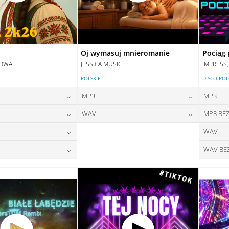
Oj wymasuj mnieromanie
Pociąg 
DOWA
JESSICA MUSIC
IMPRESS
POLSKIE
DISCO PO
MP3
MP3
24,00
zł
24,00
zł
WAV
MP3 BEZ
na:
cena:
24,00
zł
28,00
zł
WAV
na:
cena:
DAJ DO KOSZYKA
DODAJ DO KOSZYKA
28,00
zł
WAV BE
na:
DAJ DO KOSZYKA
DODAJ DO KOSZYKA
28,00
zł
na:
DAJ DO KOSZYKA
DAJ DO KOSZYKA