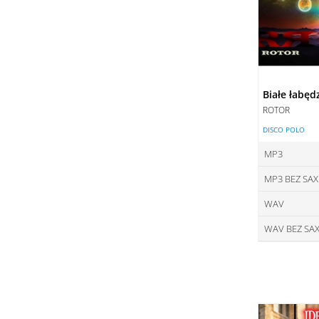
Białe łabęd
ROTOR
DISCO POLO
MP3
MP3 BEZ SA
ce
WAV
ce
DO
WAV BEZ SA
ce
DO
ce
DO
DO