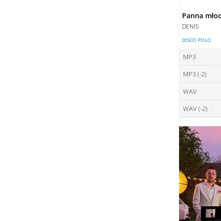
Panna mło
DENIS
DISCO POLO
MP3
MP3 (-2)
ce
WAV
ce
DO
WAV (-2)
ce
DO
ce
DO
DO