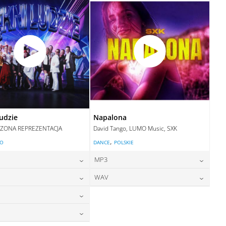
DODAJ DO KOSZYKA
ludzie
Napalona
ZONA REPREZENTACJA
David Tango, LUMO Music, SXK
,
LO
DANCE
POLSKIE
MP3
24,00
zł
24,00
zł
WAV
cena:
cena:
24,00
zł
28,00
zł
cena:
cena:
DODAJ DO KOSZYKA
DODAJ DO KOSZYKA
28,00
zł
cena:
DODAJ DO KOSZYKA
DODAJ DO KOSZYKA