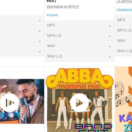
edit)
LA MOSC
ZBIGNIEW KURTYCZ
ZAGRANIC
POLSKIE
MP3
MP3
24,00
zł
MP3 (-2)
na:
24,00
zł
MP3 (-2)
cena:
24,00
zł
WAV
na:
DAJ DO KOSZYKA
24,00
zł
WAV
cena:
DODAJ DO KOSZYKA
28,00
zł
WAV (-2)
na:
DAJ DO KOSZYKA
28,00
zł
WAV (-2)
cena:
DODAJ DO KOSZYKA
28,00
zł
na:
DAJ DO KOSZYKA
28,00
zł
cena:
DODAJ DO KOSZYKA
DAJ DO KOSZYKA
DODAJ DO KOSZYKA