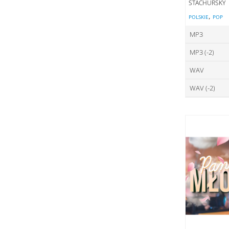
STACHURSKY
,
POLSKIE
POP
MP3
MP3 (-2)
ce
WAV
ce
DO
WAV (-2)
ce
DO
ce
DO
DO