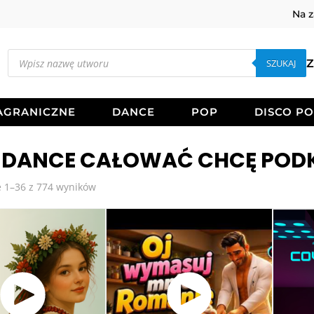
Na 
Wyszukiwarka
produktów
SZUKAJ
Z
AGRANICZNE
DANCE
POP
DISCO P
R DANCE CAŁOWAĆ CHCĘ POD
Posortowane
 1–36 z 774 wyników
według
najnowszych