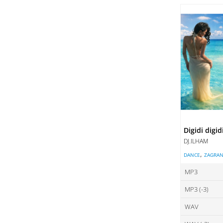
ce
DO
DO
Digidi digid
DJ.ILHAM
,
DANCE
ZAGRAN
MP3
MP3 (-3)
ce
WAV
ce
DO