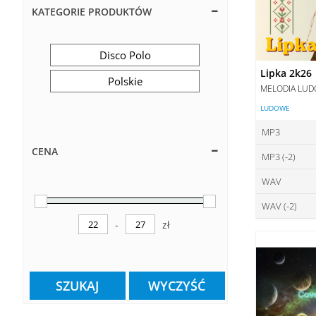
KATEGORIE PRODUKTÓW
Disco Polo
Lipka 2k26
Polskie
MELODIA LU
LUDOWE
MP3
CENA
MP3 (-2)
ce
WAV
ce
DO
WAV (-2)
ce
DO
-
zł
ce
Minimum Price
Maximum Price
DO
DO
SZUKAJ
WYCZYŚĆ