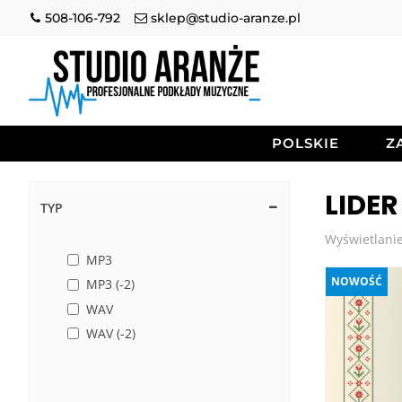
508-106-792
sklep@studio-aranze.pl
POLSKIE
Z
LIDE
TYP
Wyświetlanie
MP3
NOWOŚĆ
MP3 (-2)
WAV
WAV (-2)