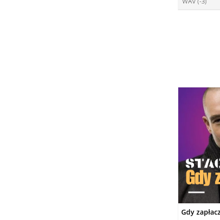
WAV (-3)
ce
DO
ce
DO
DO
Gdy zapłac