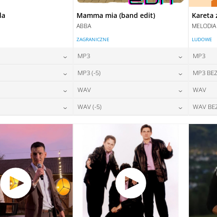
da
Mamma mia (band edit)
Kareta 
ABBA
MELODIA
ZAGRANICZNE
LUDOWE
MP3
MP3
24,00
zł
24,00
zł
MP3 (-5)
MP3 BEZ
na:
cena:
24,00
zł
24,00
zł
WAV
WAV
na:
cena:
DAJ DO KOSZYKA
DODAJ DO KOSZYKA
28,00
zł
28,00
zł
WAV (-5)
WAV BE
na:
cena:
DAJ DO KOSZYKA
DODAJ DO KOSZYKA
28,00
zł
28,00
zł
na:
cena:
DAJ DO KOSZYKA
DODAJ DO KOSZYKA
DAJ DO KOSZYKA
DODAJ DO KOSZYKA