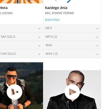
złota
Każdego dnia
 LUDOWA
MIG, RONNIE FERRARI
DISCO POLO
MP3
24,00
zł
24,00
zł
 SAX SOLO
MP3 (-2)
cena:
cena:
24,00
zł
24,00
zł
WAV
cena:
cena:
DODAJ DO KOSZYKA
DODAJ DO KOSZYKA
28,00
zł
28,00
zł
Z SAX SOLO
WAV (-2)
cena:
cena:
DODAJ DO KOSZYKA
DODAJ DO KOSZYKA
28,00
zł
28,00
zł
cena:
cena:
DODAJ DO KOSZYKA
DODAJ DO KOSZYKA
DODAJ DO KOSZYKA
DODAJ DO KOSZYKA