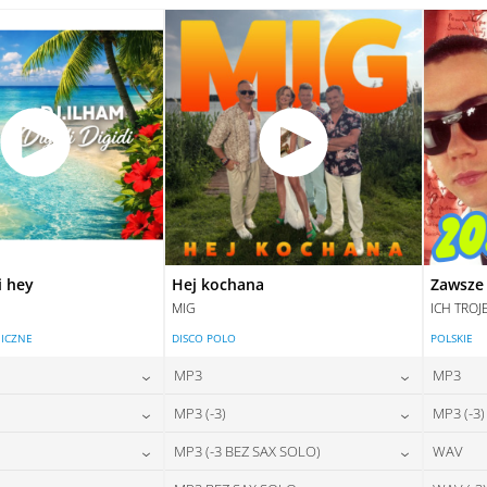
28,00
zł
28,00
zł
na:
cena:
DAJ DO KOSZYKA
DODAJ DO KOSZYKA
DAJ DO KOSZYKA
DODAJ DO KOSZYKA
i hey
Hej kochana
Zawsze 
MIG
ICH TROJ
ICZNE
DISCO POLO
POLSKIE
MP3
MP3
24,00
zł
24,00
zł
MP3 (-3)
MP3 (-3)
na:
cena:
24,00
zł
24,00
zł
MP3 (-3 BEZ SAX SOLO)
WAV
na:
cena:
DAJ DO KOSZYKA
DODAJ DO KOSZYKA