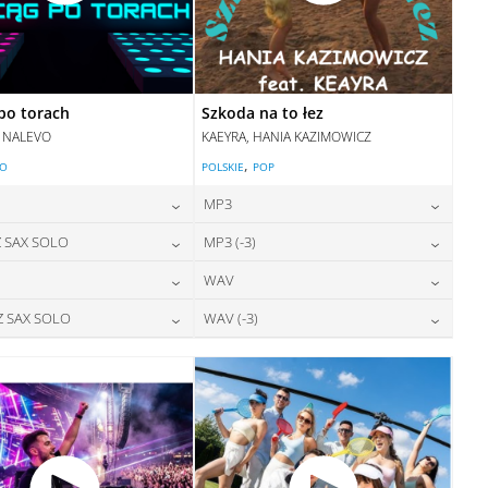
po torach
Szkoda na to łez
, NALEVO
KAEYRA, HANIA KAZIMOWICZ
,
LO
POLSKIE
POP
MP3
24,00
zł
24,00
zł
 SAX SOLO
MP3 (-3)
cena:
cena:
24,00
zł
28,00
zł
WAV
cena:
cena:
DODAJ DO KOSZYKA
DODAJ DO KOSZYKA
28,00
zł
28,00
zł
Z SAX SOLO
WAV (-3)
cena:
cena:
DODAJ DO KOSZYKA
DODAJ DO KOSZYKA
28,00
zł
28,00
zł
cena:
cena:
DODAJ DO KOSZYKA
DODAJ DO KOSZYKA
DODAJ DO KOSZYKA
DODAJ DO KOSZYKA