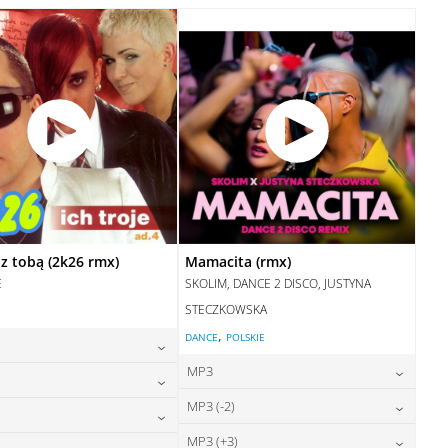
28,00
zł
cena:
DODAJ DO KOSZYKA
DODAJ DO KOSZYKA
z tobą (2k26 rmx)
Mamacita (rmx)
E
SKOLIM, DANCE 2 DISCO, JUSTYNA
STECZKOWSKA
,
DANCE
POLSKIE
MP3
24,00
zł
cena:
24,00
zł
MP3 (-2)
cena:
24,00
zł
cena:
DODAJ DO KOSZYKA
24,00
zł
MP3 (+3)
cena: