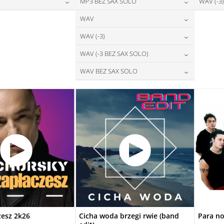
28,00
zł
24,00
zł
MP3 BEZ SAX SOLO
WAV (-3)
na:
cena:
DAJ DO KOSZYKA
DODAJ DO KOSZYKA
28,00
zł
24,00
zł
WAV
na:
cena:
DAJ DO KOSZYKA
DODAJ DO KOSZYKA
28,00
zł
WAV (-3)
cena:
DAJ DO KOSZYKA
DODAJ DO KOSZYKA
28,00
zł
WAV (-3 BEZ SAX SOLO)
cena:
DODAJ DO KOSZYKA
28,00
zł
WAV BEZ SAX SOLO
cena:
DODAJ DO KOSZYKA
28,00
zł
cena:
DODAJ DO KOSZYKA
DODAJ DO KOSZYKA
zesz 2k26
Cicha woda brzegi rwie (band
Para no