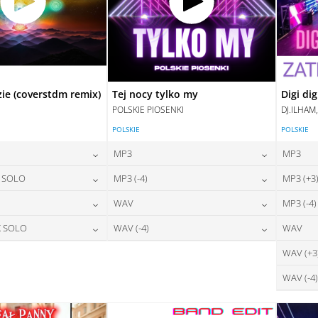
zie (coverstdm remix)
Tej nocy tylko my
Digi dig
POLSKIE PIOSENKI
DJ.ILHAM
POLSKIE
POLSKIE
MP3
MP3
24,00
zł
24,00
zł
X SOLO
MP3 (-4)
MP3 (+3
na:
cena:
24,00
zł
24,00
zł
WAV
MP3 (-4)
na:
cena:
DAJ DO KOSZYKA
DODAJ DO KOSZYKA
28,00
zł
28,00
zł
X SOLO
WAV (-4)
WAV
na:
cena:
DAJ DO KOSZYKA
DODAJ DO KOSZYKA
28,00
zł
28,00
zł
WAV (+3
na:
cena:
DAJ DO KOSZYKA
DODAJ DO KOSZYKA
WAV (-4)
DAJ DO KOSZYKA
DODAJ DO KOSZYKA