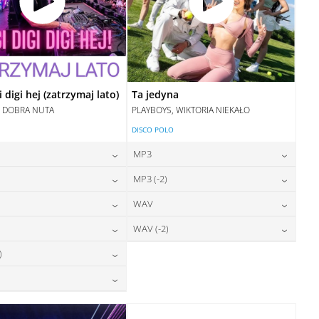
i digi hej (zatrzymaj lato)
Ta jedyna
, DOBRA NUTA
PLAYBOYS, WIKTORIA NIEKAŁO
DISCO POLO
MP3
24,00
zł
24,00
zł
)
MP3 (-2)
cena:
cena:
24,00
zł
24,00
zł
WAV
cena:
cena:
DODAJ DO KOSZYKA
DODAJ DO KOSZYKA
24,00
zł
28,00
zł
WAV (-2)
cena:
cena:
DODAJ DO KOSZYKA
DODAJ DO KOSZYKA
28,00
zł
28,00
zł
)
cena:
cena:
DODAJ DO KOSZYKA
DODAJ DO KOSZYKA
28,00
zł
cena:
DODAJ DO KOSZYKA
DODAJ DO KOSZYKA
28,00
zł
cena:
DODAJ DO KOSZYKA