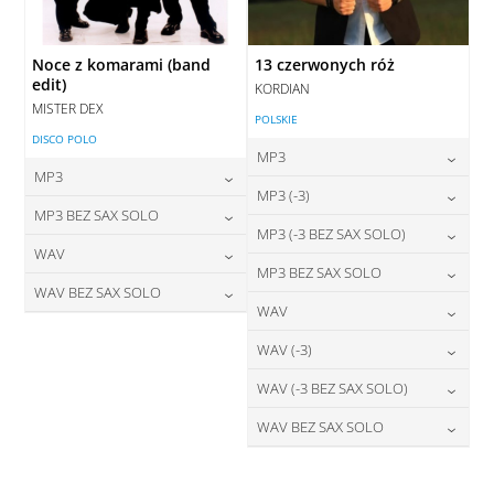
Noce z komarami (band
13 czerwonych róż
edit)
KORDIAN
MISTER DEX
POLSKIE
DISCO POLO
MP3
MP3
24,00
zł
MP3 (-3)
cena:
24,00
zł
MP3 BEZ SAX SOLO
cena:
24,00
zł
MP3 (-3 BEZ SAX SOLO)
cena:
DODAJ DO KOSZYKA
24,00
zł
WAV
cena:
DODAJ DO KOSZYKA
24,00
zł
MP3 BEZ SAX SOLO
cena:
DODAJ DO KOSZYKA
28,00
zł
WAV BEZ SAX SOLO
cena:
DODAJ DO KOSZYKA
24,00
zł
WAV
cena:
DODAJ DO KOSZYKA
28,00
zł
cena:
DODAJ DO KOSZYKA
28,00
zł
WAV (-3)
cena:
DODAJ DO KOSZYKA
DODAJ DO KOSZYKA
28,00
zł
WAV (-3 BEZ SAX SOLO)
cena:
DODAJ DO KOSZYKA
28,00
zł
WAV BEZ SAX SOLO
cena:
DODAJ DO KOSZYKA
28,00
zł
cena:
DODAJ DO KOSZYKA