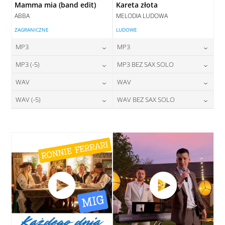
Mamma mia (band edit)
Kareta złota
ABBA
MELODIA LUDOWA
ZAGRANICZNE
LUDOWE
MP3
MP3
24,00
zł
24,00
zł
MP3 (-5)
MP3 BEZ SAX SOLO
cena:
cena:
24,00
zł
24,00
zł
WAV
WAV
cena:
cena:
DODAJ DO KOSZYKA
DODAJ DO KOSZYKA
28,00
zł
28,00
zł
WAV (-5)
WAV BEZ SAX SOLO
cena:
cena:
DODAJ DO KOSZYKA
DODAJ DO KOSZYKA
28,00
zł
28,00
zł
cena:
cena:
DODAJ DO KOSZYKA
DODAJ DO KOSZYKA
DODAJ DO KOSZYKA
DODAJ DO KOSZYKA