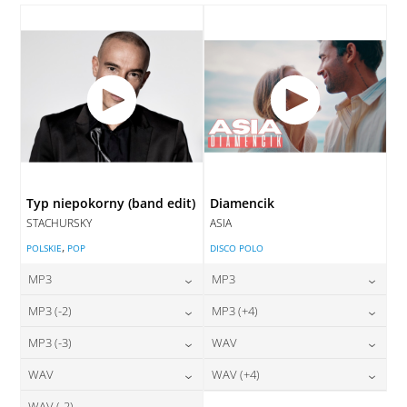
DODAJ DO KOSZYKA
Typ niepokorny (band edit)
Diamencik
STACHURSKY
ASIA
,
POLSKIE
POP
DISCO POLO
MP3
MP3
24,00
zł
24,00
zł
MP3 (-2)
MP3 (+4)
cena:
cena:
24,00
zł
24,00
zł
MP3 (-3)
WAV
cena:
cena:
DODAJ DO KOSZYKA
DODAJ DO KOSZYKA
24,00
zł
28,00
zł
WAV
WAV (+4)
cena:
cena:
DODAJ DO KOSZYKA
DODAJ DO KOSZYKA
WAV (-2)