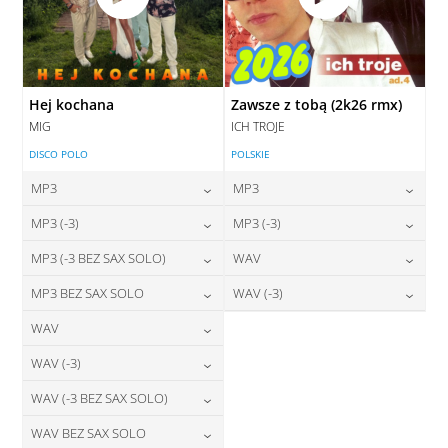
Hej kochana
Zawsze z tobą (2k26 rmx)
MIG
ICH TROJE
DISCO POLO
POLSKIE
MP3
MP3
24,00
zł
24,00
zł
MP3 (-3)
MP3 (-3)
cena:
cena:
24,00
zł
24,00
zł
MP3 (-3 BEZ SAX SOLO)
WAV
cena:
cena:
DODAJ DO KOSZYKA
DODAJ DO KOSZYKA
24,00
zł
28,00
zł
MP3 BEZ SAX SOLO
WAV (-3)
cena:
cena:
DODAJ DO KOSZYKA
DODAJ DO KOSZYKA
24,00
zł
28,00
zł
WAV
cena:
cena:
DODAJ DO KOSZYKA
DODAJ DO KOSZYKA
28,00
zł
WAV (-3)
cena:
DODAJ DO KOSZYKA
DODAJ DO KOSZYKA
28,00
zł
WAV (-3 BEZ SAX SOLO)
cena:
DODAJ DO KOSZYKA
28,00
zł
WAV BEZ SAX SOLO
cena:
DODAJ DO KOSZYKA