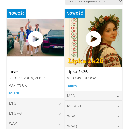
najnowszych
NOWOŚĆ
NOWOŚĆ
Love
Lipka 2k26
RAIDER, SKOLIM, ZENEK
MELODIA LUDOWA
MARTYNIUK
LUDOWE
POLSKIE
MP3
MP3
24,00
zł
MP3 (-2)
cena:
24,00
zł
MP3 (-3)
cena:
24,00
zł
WAV
cena:
DODAJ DO KOSZYKA
24,00
zł
WAV
cena:
28,00
zł
WAV (-2)
DODAJ DO KOSZYKA
cena:
DODAJ DO KOSZYKA