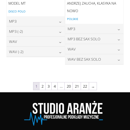
MODEL MT
ANDRZEJ ZAUCHA, KLASYKA NA
NOWO
DISCO POLO
POLSKIE
MP3
MP3
24,00
zł
MP3 (-2)
cena:
24,00
zł
MP3 BEZ SAX SOLO
cena:
24,00
zł
WAV
cena:
DODAJ DO KOSZYKA
24,00
zł
WAV
cena:
28,00
zł
WAV (-2)
DODAJ DO KOSZYKA
cena:
DODAJ DO KOSZYKA
28,00
zł
WAV BEZ SAX SOLO
cena:
28,00
zł
DODAJ DO KOSZYKA
cena:
DODAJ DO KOSZYKA
28,00
zł
cena:
DODAJ DO KOSZYKA
DODAJ DO KOSZYKA
DODAJ DO KOSZYKA
1
2
3
4
…
20
21
22
→