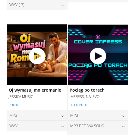
28,00
zł
WAV (-3)
cena:
28,00
zł
DODAJ DO KOSZYKA
cena:
DODAJ DO KOSZYKA
28,00
zł
cena:
DODAJ DO KOSZYKA
DODAJ DO KOSZYKA
DODAJ DO KOSZYKA
Oj wymasuj mnieromanie
Pociąg po torach
JESSICA MUSIC
IMPRESS, NALEVO
POLSKIE
DISCO POLO
MP3
MP3
24,00
zł
24,00
zł
WAV
MP3 BEZ SAX SOLO
cena:
cena: