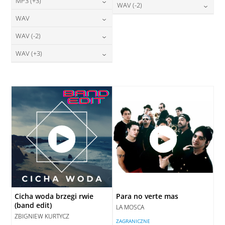
24,00
zł
MP3 (+3)
cena:
28,00
zł
WAV (-2)
DODAJ DO KOSZYKA
cena:
DODAJ DO KOSZYKA
24,00
zł
WAV
cena:
28,00
zł
DODAJ DO KOSZYKA
cena:
DODAJ DO KOSZYKA
28,00
zł
WAV (-2)
cena:
DODAJ DO KOSZYKA
DODAJ DO KOSZYKA
28,00
zł
WAV (+3)
cena:
DODAJ DO KOSZYKA
28,00
zł
cena:
DODAJ DO KOSZYKA
DODAJ DO KOSZYKA
Cicha woda brzegi rwie
Para no verte mas
(band edit)
LA MOSCA
ZBIGNIEW KURTYCZ
ZAGRANICZNE