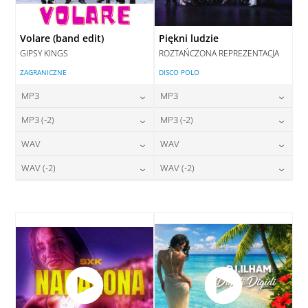
Volare (band edit)
Piękni ludzie
GIPSY KINGS
ROZTAŃCZONA REPREZENTACJA
ZAGRANICZNE
DISCO POLO
MP3
MP3
24,00
zł
24,00
zł
MP3 (-2)
MP3 (-2)
cena:
cena:
24,00
zł
24,00
zł
WAV
WAV
cena:
cena:
DODAJ DO KOSZYKA
DODAJ DO KOSZYKA
28,00
zł
28,00
zł
WAV (-2)
WAV (-2)
cena:
cena:
DODAJ DO KOSZYKA
DODAJ DO KOSZYKA
28,00
zł
28,00
zł
cena:
cena:
DODAJ DO KOSZYKA
DODAJ DO KOSZYKA
DODAJ DO KOSZYKA
DODAJ DO KOSZYKA