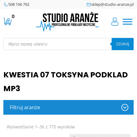
508 106 792
sklep@studio-aranze.pl
0
Wyszukiwarka
produktów
SZUKAJ
KWESTIA 07 TOKSYNA PODKLAD
MP3
Filtruj aranże
Posortowane
Wyświetlanie 1–36 z 775 wyników
według