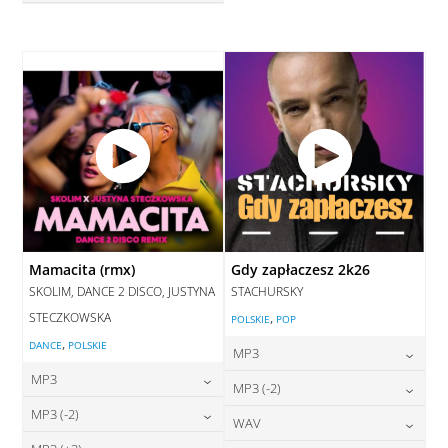
28,00
zł
cena:
DODAJ DO KOSZYKA
DODAJ DO KOSZYKA
Mamacita (rmx)
Gdy zapłaczesz 2k26
SKOLIM, DANCE 2 DISCO, JUSTYNA
STACHURSKY
STECZKOWSKA
,
POLSKIE
POP
,
DANCE
POLSKIE
MP3
MP3
24,00
zł
MP3 (-2)
cena:
24,00
zł
MP3 (-2)
cena:
24,00
zł
WAV
cena:
DODAJ DO KOSZYKA