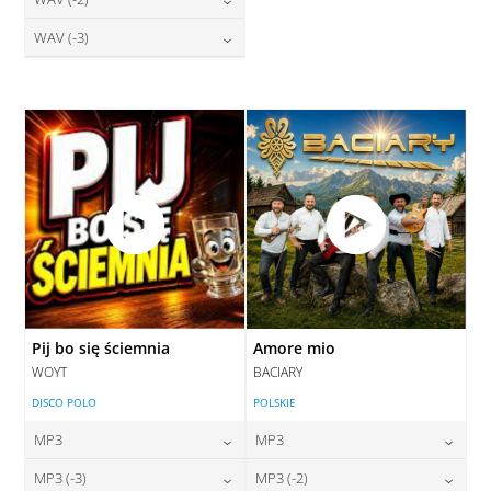
28,00
zł
28,00
zł
cena:
cena:
DODAJ DO KOSZYKA
DODAJ DO KOSZYKA
28,00
zł
WAV (-3)
cena:
DODAJ DO KOSZYKA
DODAJ DO KOSZYKA
28,00
zł
cena:
DODAJ DO KOSZYKA
DODAJ DO KOSZYKA
Pij bo się ściemnia
Amore mio
WOYT
BACIARY
DISCO POLO
POLSKIE
MP3
MP3
24,00
zł
24,00
zł
MP3 (-3)
MP3 (-2)
cena:
cena: