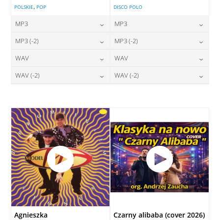
,
POLSKIE
POP
DISCO POLO
MP3
MP3
24,00
zł
24,00
zł
MP3 (-2)
MP3 (-2)
cena:
cena:
24,00
zł
24,00
zł
WAV
WAV
cena:
cena:
DODAJ DO KOSZYKA
DODAJ DO KOSZYKA
28,00
zł
28,00
zł
WAV (-2)
WAV (-2)
cena:
cena:
DODAJ DO KOSZYKA
DODAJ DO KOSZYKA
28,00
zł
28,00
zł
cena:
cena:
DODAJ DO KOSZYKA
DODAJ DO KOSZYKA
DODAJ DO KOSZYKA
DODAJ DO KOSZYKA
Agnieszka
Czarny alibaba (cover 2026)