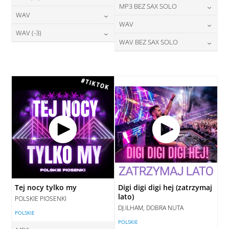
24,00
zł
MP3 BEZ SAX SOLO
cena:
28,00
zł
WAV
cena:
DODAJ DO KOSZYKA
24,00
zł
WAV
cena:
DODAJ DO KOSZYKA
28,00
zł
WAV (-3)
cena:
DODAJ DO KOSZYKA
28,00
zł
WAV BEZ SAX SOLO
cena:
DODAJ DO KOSZYKA
28,00
zł
cena:
DODAJ DO KOSZYKA
28,00
zł
cena:
DODAJ DO KOSZYKA
DODAJ DO KOSZYKA
DODAJ DO KOSZYKA
Tej nocy tylko my
Digi digi digi hej (zatrzymaj
lato)
POLSKIE PIOSENKI
DJ.ILHAM, DOBRA NUTA
POLSKIE
POLSKIE