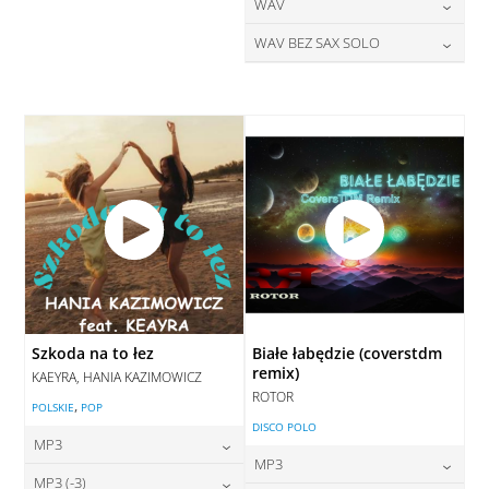
28,00
zł
24,00
zł
WAV
cena:
cena:
DODAJ DO KOSZYKA
DODAJ DO KOSZYKA
28,00
zł
WAV BEZ SAX SOLO
cena:
DODAJ DO KOSZYKA
DODAJ DO KOSZYKA
28,00
zł
cena:
DODAJ DO KOSZYKA
DODAJ DO KOSZYKA
Szkoda na to łez
Białe łabędzie (coverstdm
remix)
KAEYRA, HANIA KAZIMOWICZ
ROTOR
,
POLSKIE
POP
DISCO POLO
MP3
MP3
24,00
zł
MP3 (-3)
cena: