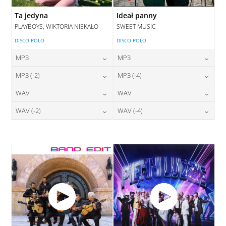
Ta jedyna
Ideał panny
PLAYBOYS, WIKTORIA NIEKAŁO
SWEET MUSIC
DISCO POLO
DISCO POLO
MP3
MP3
24,00
zł
24,00
zł
MP3 (-2)
MP3 (-4)
cena:
cena:
24,00
zł
24,00
zł
WAV
WAV
cena:
cena:
DODAJ DO KOSZYKA
DODAJ DO KOSZYKA
28,00
zł
28,00
zł
WAV (-2)
WAV (-4)
cena:
cena:
DODAJ DO KOSZYKA
DODAJ DO KOSZYKA
28,00
zł
28,00
zł
cena:
cena:
DODAJ DO KOSZYKA
DODAJ DO KOSZYKA
DODAJ DO KOSZYKA
DODAJ DO KOSZYKA