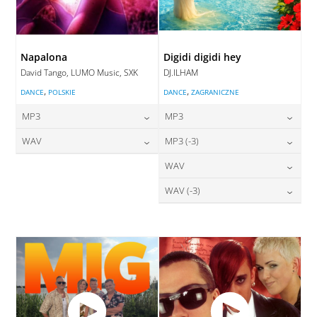
Napalona
Digidi digidi hey
David Tango, LUMO Music, SXK
DJ.ILHAM
,
,
DANCE
POLSKIE
DANCE
ZAGRANICZNE
MP3
MP3
24,00
zł
24,00
zł
WAV
MP3 (-3)
cena:
cena:
28,00
zł
24,00
zł
WAV
cena:
cena:
DODAJ DO KOSZYKA
DODAJ DO KOSZYKA
28,00
zł
WAV (-3)
cena:
DODAJ DO KOSZYKA
DODAJ DO KOSZYKA
28,00
zł
cena:
DODAJ DO KOSZYKA
DODAJ DO KOSZYKA