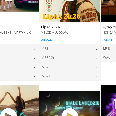
Lipka 2k26
Oj wym
IM, ZENEK MARTYNIUK
MELODIA LUDOWA
JESSICA 
LUDOWE
POLSKIE
MP3
MP3
24,00
zł
24,00
zł
MP3 (-2)
WAV
na:
cena:
24,00
zł
24,00
zł
WAV
na:
cena:
DAJ DO KOSZYKA
DODAJ DO KOSZYKA
28,00
zł
28,00
zł
WAV (-2)
na:
cena:
DAJ DO KOSZYKA
DODAJ DO KOSZYKA
28,00
zł
28,00
zł
na:
cena:
DAJ DO KOSZYKA
DODAJ DO KOSZYKA
DAJ DO KOSZYKA
DODAJ DO KOSZYKA