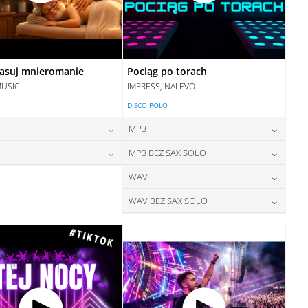
asuj mnieromanie
Pociąg po torach
MUSIC
IMPRESS, NALEVO
DISCO POLO
MP3
24,00
zł
24,00
zł
MP3 BEZ SAX SOLO
cena:
cena:
28,00
zł
24,00
zł
WAV
cena:
cena:
DODAJ DO KOSZYKA
DODAJ DO KOSZYKA
28,00
zł
WAV BEZ SAX SOLO
cena:
DODAJ DO KOSZYKA
DODAJ DO KOSZYKA
28,00
zł
cena:
DODAJ DO KOSZYKA
DODAJ DO KOSZYKA