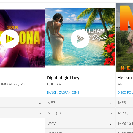
28,00
zł
28,00
zł
na:
cena:
DAJ DO KOSZYKA
DODAJ DO KOSZYKA
DAJ DO KOSZYKA
DODAJ DO KOSZYKA
Digidi digidi hey
Hej ko
LUMO Music, SXK
DJ.ILHAM
MIG
,
E
DANCE
ZAGRANICZNE
DISCO PO
MP3
MP3
24,00
zł
24,00
zł
MP3 (-3)
MP3 (-3)
na:
cena:
28,00
zł
24,00
zł
WAV
MP3 (-3
na:
cena:
DAJ DO KOSZYKA
DODAJ DO KOSZYKA