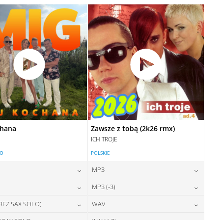
28,00
zł
28,00
zł
cena:
cena:
DODAJ DO KOSZYKA
DODAJ DO KOSZYKA
DODAJ DO KOSZYKA
DODAJ DO KOSZYKA
chana
Zawsze z tobą (2k26 rmx)
ICH TROJE
LO
POLSKIE
MP3
24,00
zł
24,00
zł
MP3 (-3)
cena:
cena:
24,00
zł
24,00
zł
 BEZ SAX SOLO)
WAV
cena:
cena:
DODAJ DO KOSZYKA
DODAJ DO KOSZYKA