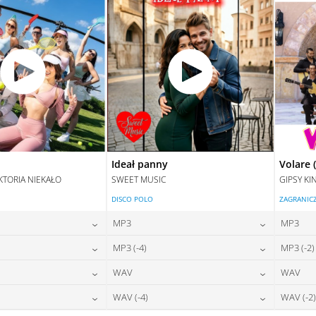
Ideał panny
Volare 
KTORIA NIEKAŁO
SWEET MUSIC
GIPSY KI
DISCO POLO
ZAGRANIC
MP3
MP3
24,00
zł
24,00
zł
MP3 (-4)
MP3 (-2)
na:
cena:
24,00
zł
24,00
zł
WAV
WAV
na:
cena:
DAJ DO KOSZYKA
DODAJ DO KOSZYKA
28,00
zł
28,00
zł
WAV (-4)
WAV (-2)
na:
cena:
DAJ DO KOSZYKA
DODAJ DO KOSZYKA