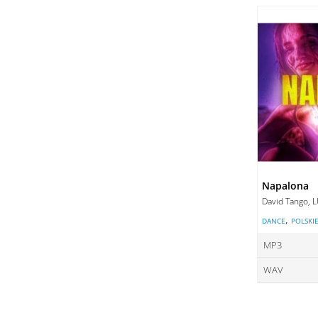
ce
DO
DO
Napalona
David Tango, 
,
DANCE
POLSKI
MP3
WAV
ce
ce
DO