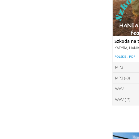
Szkoda na t
KAEYRA, HANI
,
POLSKIE
POP
MP3
MP3 (-3)
ce
WAV
ce
DO
WAV (-3)
ce
DO
ce
DO
DO