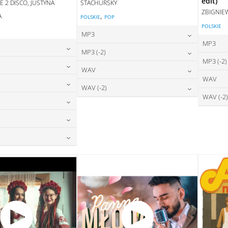
edit)
E 2 DISCO, JUSTYNA
STACHURSKY
ZBIGNIE
,
A
POLSKIE
POP
POLSKIE
E
MP3
MP3
24,00
zł
MP3 (-2)
cena:
MP3 (-2)
24,00
zł
na:
24,00
zł
WAV
cena:
DODAJ DO KOSZYKA
WAV
24,00
zł
na:
28,00
zł
WAV (-2)
DAJ DO KOSZYKA
cena:
DODAJ DO KOSZYKA
WAV (-2)
24,00
zł
na:
28,00
zł
DAJ DO KOSZYKA
cena:
DODAJ DO KOSZYKA
28,00
zł
na:
DAJ DO KOSZYKA
DODAJ DO KOSZYKA
28,00
zł
na:
DAJ DO KOSZYKA
28,00
zł
na:
DAJ DO KOSZYKA
DAJ DO KOSZYKA