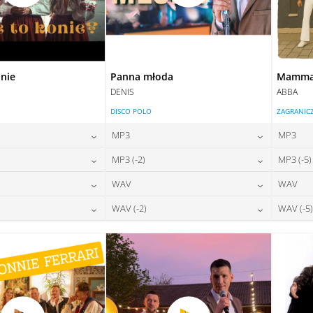
onie
Panna młoda
Mamma 
DENIS
ABBA
DISCO POLO
ZAGRANIC
MP3
MP3
24,00
zł
24,00
zł
MP3 (-2)
MP3 (-5)
na:
cena:
24,00
zł
24,00
zł
WAV
WAV
na:
cena:
DAJ DO KOSZYKA
DODAJ DO KOSZYKA
28,00
zł
28,00
zł
WAV (-2)
WAV (-5)
na:
cena:
DAJ DO KOSZYKA
DODAJ DO KOSZYKA
28,00
zł
28,00
zł
na:
cena:
DAJ DO KOSZYKA
DODAJ DO KOSZYKA
DAJ DO KOSZYKA
DODAJ DO KOSZYKA