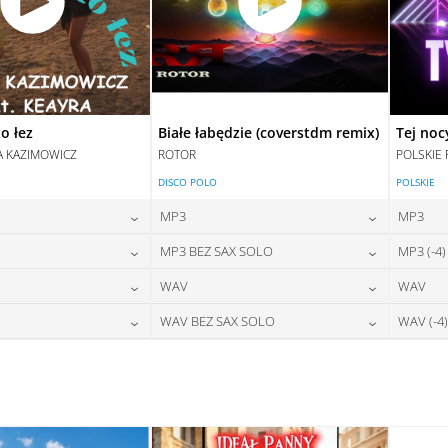
o łez
Białe łabędzie (coverstdm remix)
Tej noc
A KAZIMOWICZ
ROTOR
POLSKIE 
DISCO POLO
POLSKIE
MP3
MP3
24,00
zł
24,00
zł
MP3 BEZ SAX SOLO
MP3 (-4)
na:
cena:
28,00
zł
24,00
zł
WAV
WAV
na:
cena:
DAJ DO KOSZYKA
DODAJ DO KOSZYKA
28,00
zł
28,00
zł
WAV BEZ SAX SOLO
WAV (-4)
na:
cena:
DAJ DO KOSZYKA
DODAJ DO KOSZYKA
28,00
zł
28,00
zł
na:
cena:
DAJ DO KOSZYKA
DODAJ DO KOSZYKA
DAJ DO KOSZYKA
DODAJ DO KOSZYKA