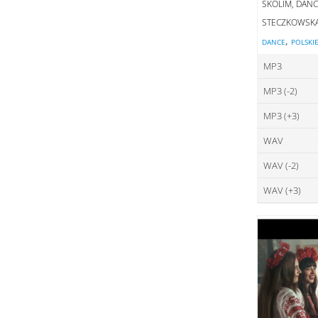
SKOLIM, DANC
STECZKOWSK
,
DANCE
POLSKI
MP3
MP3 (-2)
ce
MP3 (+3)
ce
DO
WAV
ce
DO
WAV (-2)
ce
DO
WAV (+3)
ce
DO
ce
DO
DO