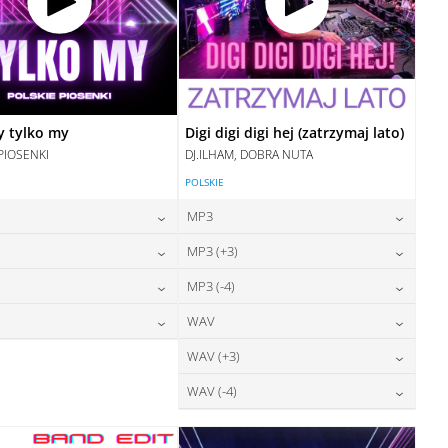
y tylko my
Digi digi digi hej (zatrzymaj lato)
PIOSENKI
DJ.ILHAM, DOBRA NUTA
POLSKIE
MP3
24,00
zł
24,00
zł
MP3 (+3)
cena:
cena:
24,00
zł
24,00
zł
MP3 (-4)
cena:
cena:
DODAJ DO KOSZYKA
DODAJ DO KOSZYKA
28,00
zł
24,00
zł
WAV
cena:
cena:
DODAJ DO KOSZYKA
DODAJ DO KOSZYKA
28,00
zł
28,00
zł
WAV (+3)
cena:
cena:
DODAJ DO KOSZYKA
DODAJ DO KOSZYKA
28,00
zł
WAV (-4)
cena:
DODAJ DO KOSZYKA
DODAJ DO KOSZYKA
28,00
zł
cena:
DODAJ DO KOSZYKA