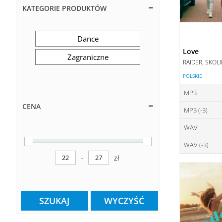
KATEGORIE PRODUKTÓW
Dance
Love
Zagraniczne
RAIDER, SKOL
POLSKIE
MP3
CENA
MP3 (-3)
ce
WAV
ce
DO
WAV (-3)
ce
DO
-
zł
ce
Minimum Price
Maximum Price
DO
DO
SZUKAJ
WYCZYŚĆ