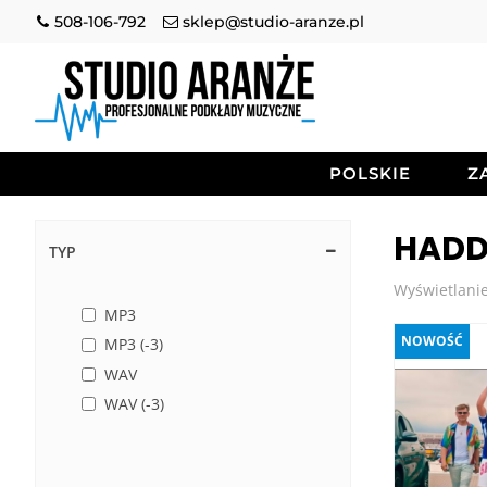
508-106-792
sklep@studio-aranze.pl
POLSKIE
Z
HADD
TYP
Wyświetlanie
MP3
NOWOŚĆ
MP3 (-3)
WAV
WAV (-3)