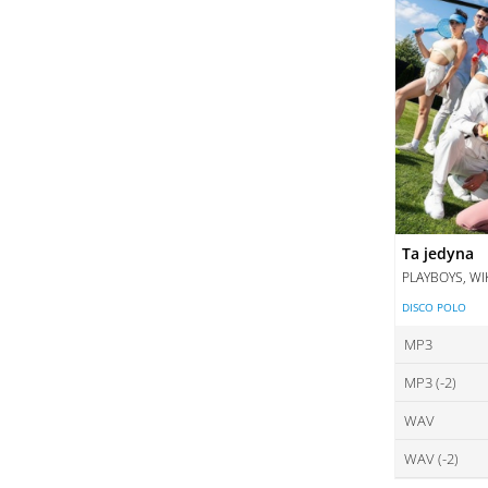
Ta jedyna
PLAYBOYS, WI
DISCO POLO
MP3
MP3 (-2)
ce
WAV
ce
DO
WAV (-2)
ce
DO