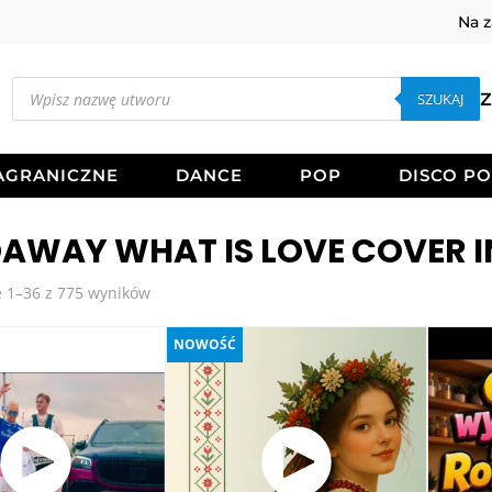
Na 
Wyszukiwarka
produktów
SZUKAJ
Z
AGRANICZNE
DANCE
POP
DISCO P
AWAY WHAT IS LOVE COVER 
Posortowane
 1–36 z 775 wyników
według
najnowszych
NOWOŚĆ