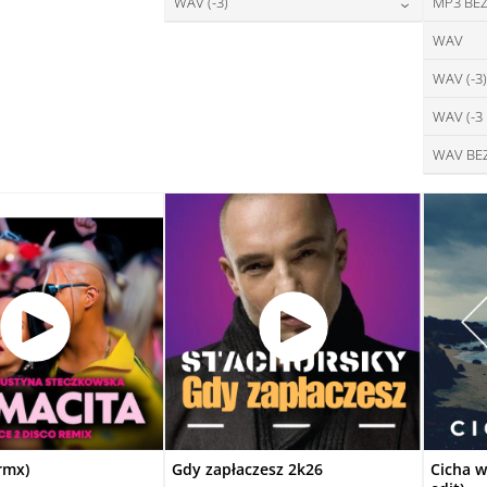
28,00
zł
WAV (-3)
MP3 BEZ
cena:
DAJ DO KOSZYKA
DODAJ DO KOSZYKA
28,00
zł
WAV
cena:
DODAJ DO KOSZYKA
WAV (-3)
DODAJ DO KOSZYKA
WAV (-3
WAV BE
rmx)
Gdy zapłaczesz 2k26
Cicha w