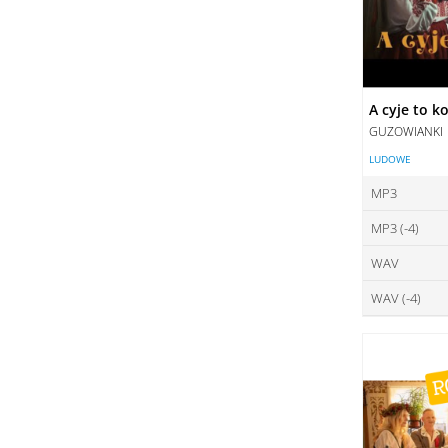
A cyje to k
GUZOWIANKI
LUDOWE
MP3
MP3 (-4)
ce
WAV
ce
DO
WAV (-4)
ce
DO
ce
DO
DO