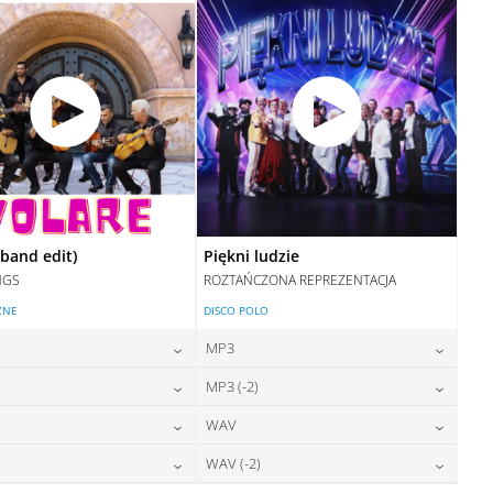
DODAJ DO KOSZYKA
(band edit)
Piękni ludzie
NGS
ROZTAŃCZONA REPREZENTACJA
ZNE
DISCO POLO
MP3
24,00
zł
24,00
zł
MP3 (-2)
cena:
cena:
24,00
zł
24,00
zł
WAV
cena:
cena:
DODAJ DO KOSZYKA
DODAJ DO KOSZYKA
28,00
zł
28,00
zł
WAV (-2)
cena:
cena:
DODAJ DO KOSZYKA
DODAJ DO KOSZYKA