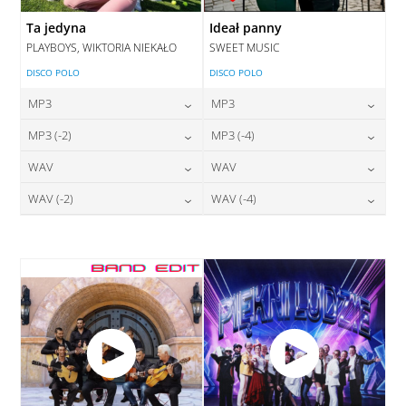
Ta jedyna
Ideał panny
PLAYBOYS, WIKTORIA NIEKAŁO
SWEET MUSIC
DISCO POLO
DISCO POLO
MP3
MP3
24,00
zł
24,00
zł
MP3 (-2)
MP3 (-4)
cena:
cena:
24,00
zł
24,00
zł
WAV
WAV
cena:
cena:
DODAJ DO KOSZYKA
DODAJ DO KOSZYKA
28,00
zł
28,00
zł
WAV (-2)
WAV (-4)
cena:
cena:
DODAJ DO KOSZYKA
DODAJ DO KOSZYKA
28,00
zł
28,00
zł
cena:
cena:
DODAJ DO KOSZYKA
DODAJ DO KOSZYKA
DODAJ DO KOSZYKA
DODAJ DO KOSZYKA