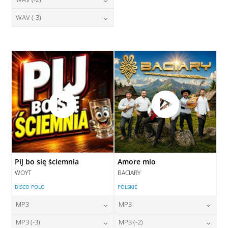
28,00
zł
28,00
zł
cena:
cena:
DODAJ DO KOSZYKA
DODAJ DO KOSZYKA
28,00
zł
WAV (-3)
cena:
DODAJ DO KOSZYKA
DODAJ DO KOSZYKA
28,00
zł
cena:
DODAJ DO KOSZYKA
DODAJ DO KOSZYKA
Pij bo się ściemnia
Amore mio
WOYT
BACIARY
DISCO POLO
POLSKIE
MP3
MP3
24,00
zł
24,00
zł
MP3 (-3)
MP3 (-2)
cena:
cena: