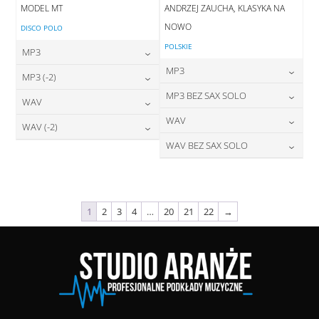
MODEL MT
ANDRZEJ ZAUCHA, KLASYKA NA
NOWO
DISCO POLO
POLSKIE
MP3
MP3
24,00
zł
MP3 (-2)
cena:
24,00
zł
MP3 BEZ SAX SOLO
cena:
24,00
zł
WAV
cena:
DODAJ DO KOSZYKA
24,00
zł
WAV
cena:
28,00
zł
WAV (-2)
DODAJ DO KOSZYKA
cena:
DODAJ DO KOSZYKA
28,00
zł
WAV BEZ SAX SOLO
cena:
28,00
zł
DODAJ DO KOSZYKA
cena:
DODAJ DO KOSZYKA
28,00
zł
cena:
DODAJ DO KOSZYKA
DODAJ DO KOSZYKA
DODAJ DO KOSZYKA
1
2
3
4
…
20
21
22
→