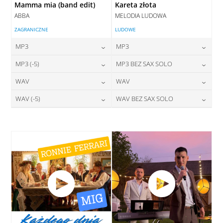
Mamma mia (band edit)
Kareta złota
ABBA
MELODIA LUDOWA
ZAGRANICZNE
LUDOWE
MP3
MP3
24,00
zł
24,00
zł
MP3 (-5)
MP3 BEZ SAX SOLO
cena:
cena:
24,00
zł
24,00
zł
WAV
WAV
cena:
cena:
DODAJ DO KOSZYKA
DODAJ DO KOSZYKA
28,00
zł
28,00
zł
WAV (-5)
WAV BEZ SAX SOLO
cena:
cena:
DODAJ DO KOSZYKA
DODAJ DO KOSZYKA
28,00
zł
28,00
zł
cena:
cena:
DODAJ DO KOSZYKA
DODAJ DO KOSZYKA
DODAJ DO KOSZYKA
DODAJ DO KOSZYKA