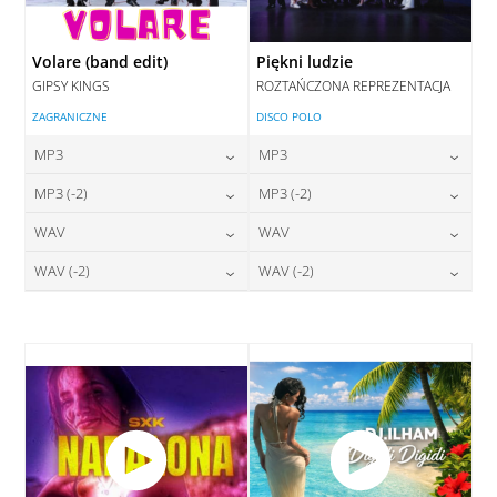
Volare (band edit)
Piękni ludzie
GIPSY KINGS
ROZTAŃCZONA REPREZENTACJA
ZAGRANICZNE
DISCO POLO
MP3
MP3
24,00
zł
24,00
zł
MP3 (-2)
MP3 (-2)
cena:
cena:
24,00
zł
24,00
zł
WAV
WAV
cena:
cena:
DODAJ DO KOSZYKA
DODAJ DO KOSZYKA
28,00
zł
28,00
zł
WAV (-2)
WAV (-2)
cena:
cena:
DODAJ DO KOSZYKA
DODAJ DO KOSZYKA
28,00
zł
28,00
zł
cena:
cena:
DODAJ DO KOSZYKA
DODAJ DO KOSZYKA
DODAJ DO KOSZYKA
DODAJ DO KOSZYKA