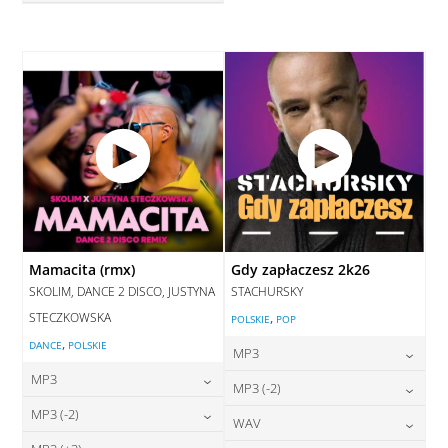
28,00
zł
cena:
DODAJ DO KOSZYKA
DODAJ DO KOSZYKA
Mamacita (rmx)
Gdy zapłaczesz 2k26
SKOLIM, DANCE 2 DISCO, JUSTYNA
STACHURSKY
STECZKOWSKA
,
POLSKIE
POP
,
DANCE
POLSKIE
MP3
MP3
24,00
zł
MP3 (-2)
cena:
24,00
zł
MP3 (-2)
cena:
24,00
zł
WAV
cena:
DODAJ DO KOSZYKA