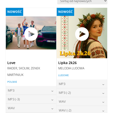
najnowszych
NOWOŚĆ
NOWOŚĆ
Love
Lipka 2k26
RAIDER, SKOLIM, ZENEK
MELODIA LUDOWA
MARTYNIUK
LUDOWE
POLSKIE
MP3
MP3
24,00
zł
MP3 (-2)
cena:
24,00
zł
MP3 (-3)
cena:
24,00
zł
WAV
cena:
DODAJ DO KOSZYKA
24,00
zł
WAV
cena:
28,00
zł
WAV (-2)
DODAJ DO KOSZYKA
cena:
DODAJ DO KOSZYKA