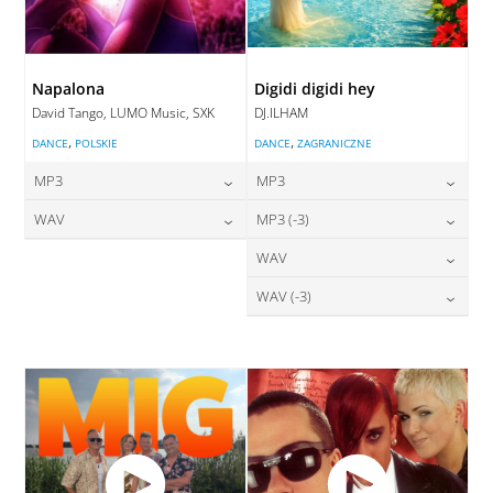
Napalona
Digidi digidi hey
David Tango, LUMO Music, SXK
DJ.ILHAM
,
,
DANCE
POLSKIE
DANCE
ZAGRANICZNE
MP3
MP3
24,00
zł
24,00
zł
WAV
MP3 (-3)
cena:
cena:
28,00
zł
24,00
zł
WAV
cena:
cena:
DODAJ DO KOSZYKA
DODAJ DO KOSZYKA
28,00
zł
WAV (-3)
cena:
DODAJ DO KOSZYKA
DODAJ DO KOSZYKA
28,00
zł
cena:
DODAJ DO KOSZYKA
DODAJ DO KOSZYKA