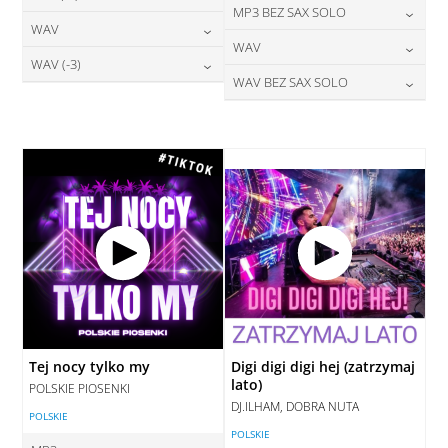
24,00
zł
MP3 BEZ SAX SOLO
cena:
28,00
zł
WAV
cena:
DODAJ DO KOSZYKA
24,00
zł
WAV
cena:
DODAJ DO KOSZYKA
28,00
zł
WAV (-3)
cena:
DODAJ DO KOSZYKA
28,00
zł
WAV BEZ SAX SOLO
cena:
DODAJ DO KOSZYKA
28,00
zł
cena:
DODAJ DO KOSZYKA
28,00
zł
cena:
DODAJ DO KOSZYKA
DODAJ DO KOSZYKA
DODAJ DO KOSZYKA
Tej nocy tylko my
Digi digi digi hej (zatrzymaj
lato)
POLSKIE PIOSENKI
DJ.ILHAM, DOBRA NUTA
POLSKIE
POLSKIE