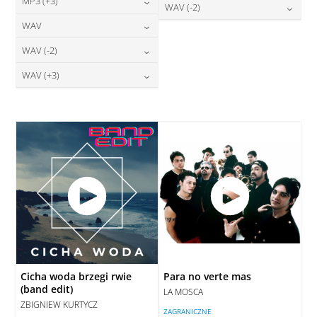
24,00
zł
MP3 (+3)
cena:
28,00
zł
WAV (-2)
DODAJ DO KOSZYKA
cena:
DODAJ DO KOSZYKA
24,00
zł
WAV
cena:
28,00
zł
DODAJ DO KOSZYKA
cena:
DODAJ DO KOSZYKA
28,00
zł
WAV (-2)
cena:
DODAJ DO KOSZYKA
DODAJ DO KOSZYKA
28,00
zł
WAV (+3)
cena:
DODAJ DO KOSZYKA
28,00
zł
cena:
DODAJ DO KOSZYKA
DODAJ DO KOSZYKA
Cicha woda brzegi rwie
Para no verte mas
(band edit)
LA MOSCA
ZBIGNIEW KURTYCZ
ZAGRANICZNE