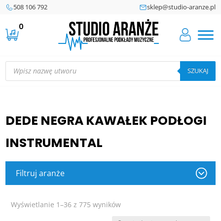
508 106 792
sklep@studio-aranze.pl
0
Wyszukiwarka
produktów
SZUKAJ
DEDE NEGRA KAWAŁEK PODŁOGI
INSTRUMENTAL
Filtruj aranże
Posortowane
Wyświetlanie 1–36 z 775 wyników
według