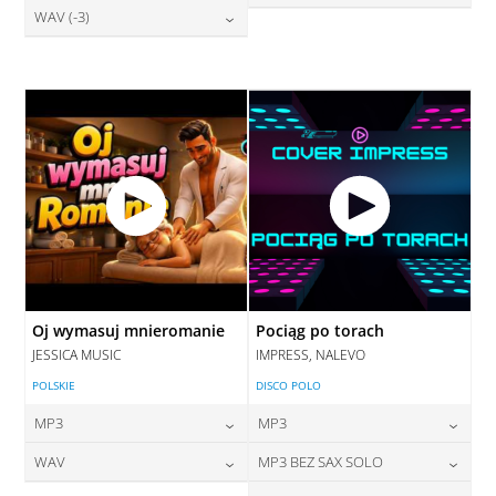
28,00
zł
WAV (-3)
cena:
28,00
zł
DODAJ DO KOSZYKA
cena:
DODAJ DO KOSZYKA
28,00
zł
cena:
DODAJ DO KOSZYKA
DODAJ DO KOSZYKA
DODAJ DO KOSZYKA
Oj wymasuj mnieromanie
Pociąg po torach
JESSICA MUSIC
IMPRESS, NALEVO
POLSKIE
DISCO POLO
MP3
MP3
24,00
zł
24,00
zł
WAV
MP3 BEZ SAX SOLO
cena:
cena: