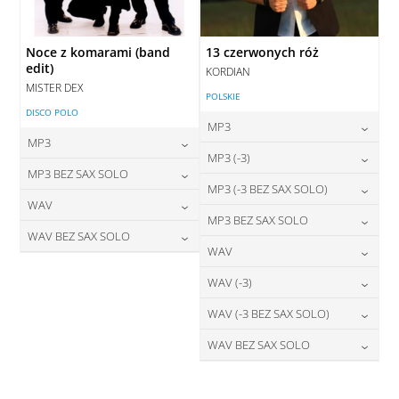
Noce z komarami (band
13 czerwonych róż
edit)
KORDIAN
MISTER DEX
POLSKIE
DISCO POLO
MP3
MP3
24,00
zł
MP3 (-3)
cena:
24,00
zł
MP3 BEZ SAX SOLO
cena:
24,00
zł
MP3 (-3 BEZ SAX SOLO)
cena:
DODAJ DO KOSZYKA
24,00
zł
WAV
cena:
DODAJ DO KOSZYKA
24,00
zł
MP3 BEZ SAX SOLO
cena:
DODAJ DO KOSZYKA
28,00
zł
WAV BEZ SAX SOLO
cena:
DODAJ DO KOSZYKA
24,00
zł
WAV
cena:
DODAJ DO KOSZYKA
28,00
zł
cena:
DODAJ DO KOSZYKA
28,00
zł
WAV (-3)
cena:
DODAJ DO KOSZYKA
DODAJ DO KOSZYKA
28,00
zł
WAV (-3 BEZ SAX SOLO)
cena:
DODAJ DO KOSZYKA
28,00
zł
WAV BEZ SAX SOLO
cena:
DODAJ DO KOSZYKA
28,00
zł
cena:
DODAJ DO KOSZYKA