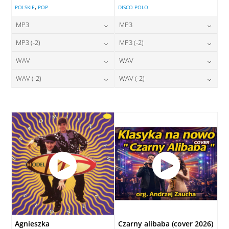
,
POLSKIE
POP
DISCO POLO
MP3
MP3
24,00
zł
24,00
zł
MP3 (-2)
MP3 (-2)
cena:
cena:
24,00
zł
24,00
zł
WAV
WAV
cena:
cena:
DODAJ DO KOSZYKA
DODAJ DO KOSZYKA
28,00
zł
28,00
zł
WAV (-2)
WAV (-2)
cena:
cena:
DODAJ DO KOSZYKA
DODAJ DO KOSZYKA
28,00
zł
28,00
zł
cena:
cena:
DODAJ DO KOSZYKA
DODAJ DO KOSZYKA
DODAJ DO KOSZYKA
DODAJ DO KOSZYKA
Agnieszka
Czarny alibaba (cover 2026)