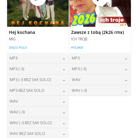
Hej kochana
Zawsze z tobą (2k26 rmx)
MIG
ICH TROJE
DISCO POLO
POLSKIE
MP3
MP3
24,00
zł
24,00
zł
MP3 (-3)
MP3 (-3)
cena:
cena:
24,00
zł
24,00
zł
MP3 (-3 BEZ SAX SOLO)
WAV
cena:
cena:
DODAJ DO KOSZYKA
DODAJ DO KOSZYKA
24,00
zł
28,00
zł
MP3 BEZ SAX SOLO
WAV (-3)
cena:
cena:
DODAJ DO KOSZYKA
DODAJ DO KOSZYKA
24,00
zł
28,00
zł
WAV
cena:
cena:
DODAJ DO KOSZYKA
DODAJ DO KOSZYKA
28,00
zł
WAV (-3)
cena:
DODAJ DO KOSZYKA
DODAJ DO KOSZYKA
28,00
zł
WAV (-3 BEZ SAX SOLO)
cena:
DODAJ DO KOSZYKA
28,00
zł
WAV BEZ SAX SOLO
cena:
DODAJ DO KOSZYKA