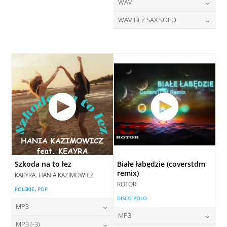
28,00
zł
24,00
zł
WAV
cena:
cena:
DODAJ DO KOSZYKA
DODAJ DO KOSZYKA
28,00
zł
WAV BEZ SAX SOLO
cena:
DODAJ DO KOSZYKA
DODAJ DO KOSZYKA
28,00
zł
cena:
DODAJ DO KOSZYKA
DODAJ DO KOSZYKA
Szkoda na to łez
Białe łabędzie (coverstdm
remix)
KAEYRA, HANIA KAZIMOWICZ
ROTOR
,
POLSKIE
POP
DISCO POLO
MP3
MP3
24,00
zł
MP3 (-3)
cena: