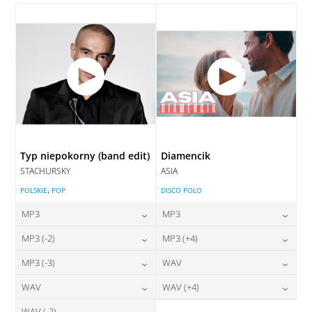
DODAJ DO KOSZYKA
Typ niepokorny (band edit)
Diamencik
STACHURSKY
ASIA
,
POLSKIE
POP
DISCO POLO
MP3
MP3
24,00
zł
24,00
zł
MP3 (-2)
MP3 (+4)
cena:
cena:
24,00
zł
24,00
zł
MP3 (-3)
WAV
cena:
cena:
DODAJ DO KOSZYKA
DODAJ DO KOSZYKA
24,00
zł
28,00
zł
WAV
WAV (+4)
cena:
cena:
DODAJ DO KOSZYKA
DODAJ DO KOSZYKA
WAV (-2)