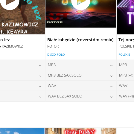
o łez
Białe łabędzie (coverstdm remix)
Tej noc
A KAZIMOWICZ
ROTOR
POLSKIE 
DISCO POLO
POLSKIE
MP3
MP3
24,00
zł
24,00
zł
MP3 BEZ SAX SOLO
MP3 (-4)
na:
cena:
28,00
zł
24,00
zł
WAV
WAV
na:
cena:
DAJ DO KOSZYKA
DODAJ DO KOSZYKA
28,00
zł
28,00
zł
WAV BEZ SAX SOLO
WAV (-4)
na:
cena:
DAJ DO KOSZYKA
DODAJ DO KOSZYKA
28,00
zł
28,00
zł
na:
cena:
DAJ DO KOSZYKA
DODAJ DO KOSZYKA
DAJ DO KOSZYKA
DODAJ DO KOSZYKA