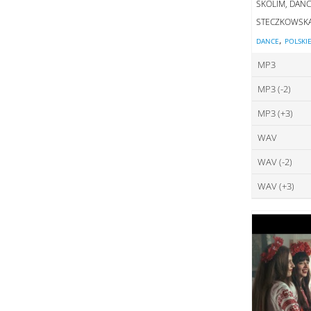
SKOLIM, DANC
STECZKOWSK
,
DANCE
POLSKI
MP3
MP3 (-2)
ce
MP3 (+3)
ce
DO
WAV
ce
DO
WAV (-2)
ce
DO
WAV (+3)
ce
DO
ce
DO
DO