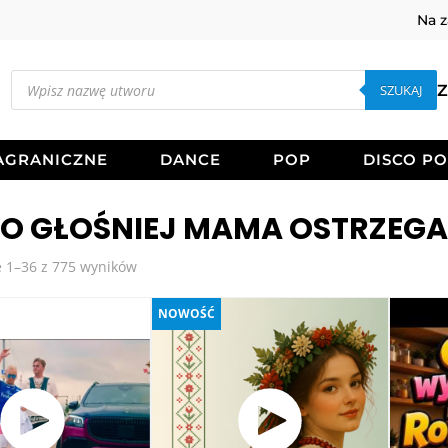
Na 
Wyszukiwarka
produktów
SZUKAJ
Z
AGRANICZNE
DANCE
POP
DISCO P
TO GŁOŚNIEJ MAMA OSTRZEG
Posortowane
 1–36 z 775 wyników
według
najnowszych
NOWOŚĆ