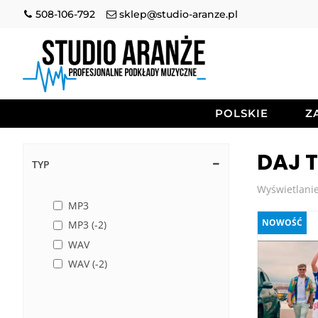
508-106-792
sklep@studio-aranze.pl
POLSKIE
Z
DAJ 
TYP
Wyświetlanie
MP3
NOWOŚĆ
MP3 (-2)
WAV
WAV (-2)