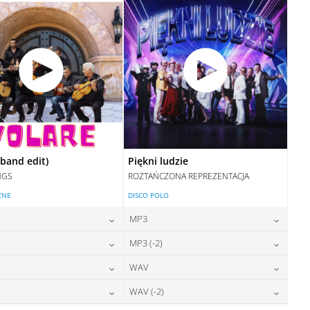
DODAJ DO KOSZYKA
(band edit)
Piękni ludzie
NGS
ROZTAŃCZONA REPREZENTACJA
ZNE
DISCO POLO
MP3
24,00
zł
24,00
zł
MP3 (-2)
cena:
cena:
24,00
zł
24,00
zł
WAV
cena:
cena:
DODAJ DO KOSZYKA
DODAJ DO KOSZYKA
28,00
zł
28,00
zł
WAV (-2)
cena:
cena:
DODAJ DO KOSZYKA
DODAJ DO KOSZYKA