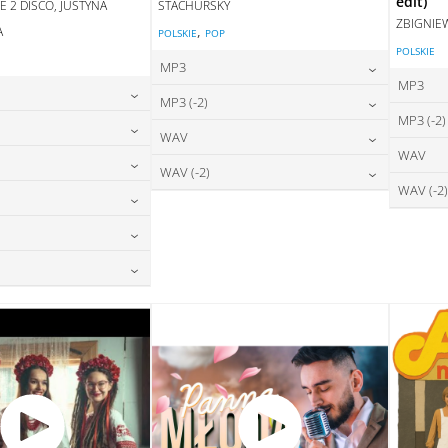
edit)
E 2 DISCO, JUSTYNA
STACHURSKY
ZBIGNIE
,
A
POLSKIE
POP
POLSKIE
E
MP3
MP3
24,00
zł
MP3 (-2)
cena:
MP3 (-2)
24,00
zł
na:
24,00
zł
WAV
cena:
DODAJ DO KOSZYKA
WAV
24,00
zł
na:
28,00
zł
WAV (-2)
DAJ DO KOSZYKA
cena:
DODAJ DO KOSZYKA
WAV (-2)
24,00
zł
na:
28,00
zł
DAJ DO KOSZYKA
cena:
DODAJ DO KOSZYKA
28,00
zł
na:
DAJ DO KOSZYKA
DODAJ DO KOSZYKA
28,00
zł
na:
DAJ DO KOSZYKA
28,00
zł
na:
DAJ DO KOSZYKA
DAJ DO KOSZYKA