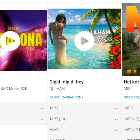
28,00
zł
28,00
zł
na:
cena:
DAJ DO KOSZYKA
DODAJ DO KOSZYKA
DAJ DO KOSZYKA
DODAJ DO KOSZYKA
Digidi digidi hey
Hej ko
LUMO Music, SXK
DJ.ILHAM
MIG
,
E
DANCE
ZAGRANICZNE
DISCO PO
MP3
MP3
24,00
zł
24,00
zł
MP3 (-3)
MP3 (-3)
na:
cena:
28,00
zł
24,00
zł
WAV
MP3 (-3
na:
cena:
DAJ DO KOSZYKA
DODAJ DO KOSZYKA