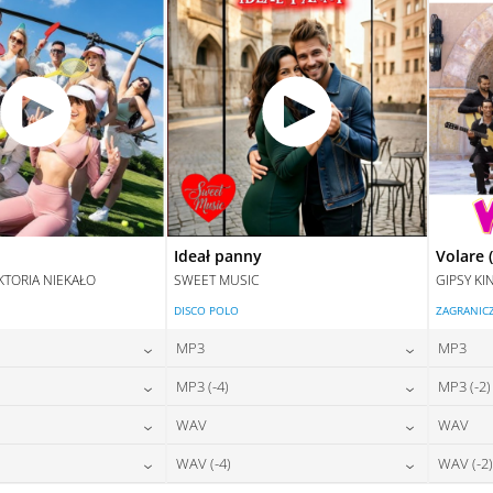
Ideał panny
Volare 
KTORIA NIEKAŁO
SWEET MUSIC
GIPSY KI
DISCO POLO
ZAGRANIC
MP3
MP3
24,00
zł
24,00
zł
MP3 (-4)
MP3 (-2)
na:
cena:
24,00
zł
24,00
zł
WAV
WAV
na:
cena:
DAJ DO KOSZYKA
DODAJ DO KOSZYKA
28,00
zł
28,00
zł
WAV (-4)
WAV (-2)
na:
cena:
DAJ DO KOSZYKA
DODAJ DO KOSZYKA