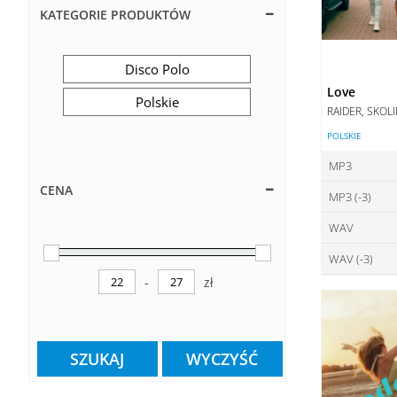
KATEGORIE PRODUKTÓW
Disco Polo
Love
Polskie
RAIDER, SKOL
POLSKIE
MP3
CENA
MP3 (-3)
ce
WAV
ce
DO
WAV (-3)
ce
DO
-
zł
ce
Minimum Price
Maximum Price
DO
DO
SZUKAJ
WYCZYŚĆ