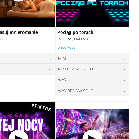
asuj mnieromanie
Pociąg po torach
MUSIC
IMPRESS, NALEVO
DISCO POLO
MP3
24,00
zł
24,00
zł
MP3 BEZ SAX SOLO
cena:
cena:
28,00
zł
24,00
zł
WAV
cena:
cena:
DODAJ DO KOSZYKA
DODAJ DO KOSZYKA
28,00
zł
WAV BEZ SAX SOLO
cena:
DODAJ DO KOSZYKA
DODAJ DO KOSZYKA
28,00
zł
cena:
DODAJ DO KOSZYKA
DODAJ DO KOSZYKA