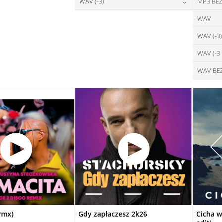
28,00
zł
WAV (-3)
MP3 BEZ
cena:
DAJ DO KOSZYKA
DODAJ DO KOSZYKA
28,00
zł
WAV
cena:
DODAJ DO KOSZYKA
WAV (-3)
DODAJ DO KOSZYKA
WAV (-3
WAV BE
rmx)
Gdy zapłaczesz 2k26
Cicha w