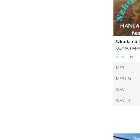
Szkoda na t
KAEYRA, HANI
,
POLSKIE
POP
MP3
MP3 (-3)
ce
WAV
ce
DO
WAV (-3)
ce
DO
ce
DO
DO