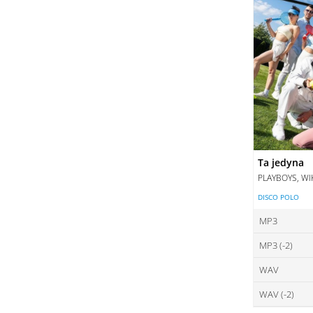
Ta jedyna
PLAYBOYS, WI
DISCO POLO
MP3
MP3 (-2)
ce
WAV
ce
DO
WAV (-2)
ce
DO