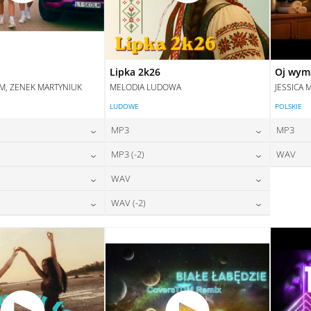
Lipka 2k26
Oj wym
IM, ZENEK MARTYNIUK
MELODIA LUDOWA
JESSICA 
LUDOWE
POLSKIE
MP3
MP3
24,00
zł
24,00
zł
MP3 (-2)
WAV
na:
cena:
24,00
zł
24,00
zł
WAV
na:
cena:
DAJ DO KOSZYKA
DODAJ DO KOSZYKA
28,00
zł
28,00
zł
WAV (-2)
na:
cena:
DAJ DO KOSZYKA
DODAJ DO KOSZYKA
28,00
zł
28,00
zł
na:
cena:
DAJ DO KOSZYKA
DODAJ DO KOSZYKA
DAJ DO KOSZYKA
DODAJ DO KOSZYKA