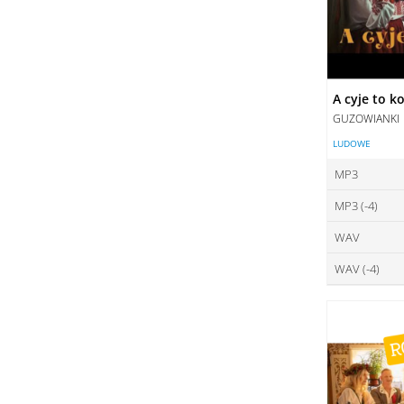
A cyje to k
GUZOWIANKI
LUDOWE
MP3
MP3 (-4)
ce
WAV
ce
DO
WAV (-4)
ce
DO
ce
DO
DO