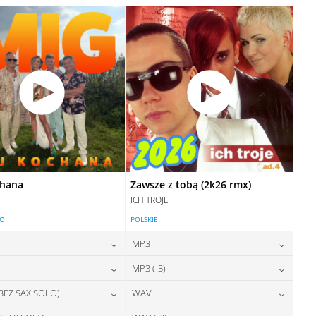
28,00
zł
28,00
zł
cena:
cena:
DODAJ DO KOSZYKA
DODAJ DO KOSZYKA
DODAJ DO KOSZYKA
DODAJ DO KOSZYKA
chana
Zawsze z tobą (2k26 rmx)
ICH TROJE
LO
POLSKIE
MP3
24,00
zł
24,00
zł
MP3 (-3)
cena:
cena:
24,00
zł
24,00
zł
 BEZ SAX SOLO)
WAV
cena:
cena:
DODAJ DO KOSZYKA
DODAJ DO KOSZYKA