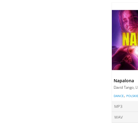
ce
DO
DO
Napalona
David Tango, 
,
DANCE
POLSKI
MP3
WAV
ce
ce
DO