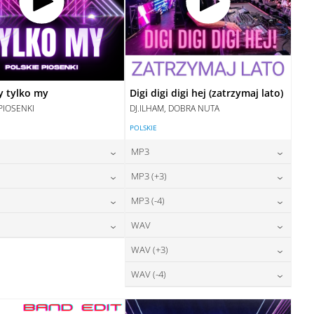
y tylko my
Digi digi digi hej (zatrzymaj lato)
PIOSENKI
DJ.ILHAM, DOBRA NUTA
POLSKIE
MP3
24,00
zł
24,00
zł
MP3 (+3)
cena:
cena:
24,00
zł
24,00
zł
MP3 (-4)
cena:
cena:
DODAJ DO KOSZYKA
DODAJ DO KOSZYKA
28,00
zł
24,00
zł
WAV
cena:
cena:
DODAJ DO KOSZYKA
DODAJ DO KOSZYKA
28,00
zł
28,00
zł
WAV (+3)
cena:
cena:
DODAJ DO KOSZYKA
DODAJ DO KOSZYKA
28,00
zł
WAV (-4)
cena:
DODAJ DO KOSZYKA
DODAJ DO KOSZYKA
28,00
zł
cena:
DODAJ DO KOSZYKA