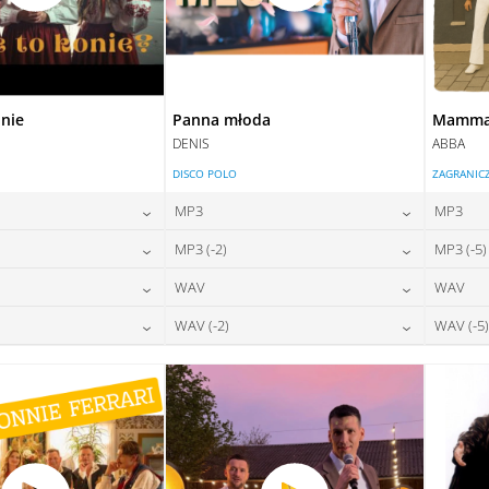
onie
Panna młoda
Mamma 
DENIS
ABBA
DISCO POLO
ZAGRANIC
MP3
MP3
24,00
zł
24,00
zł
MP3 (-2)
MP3 (-5)
na:
cena:
24,00
zł
24,00
zł
WAV
WAV
na:
cena:
DAJ DO KOSZYKA
DODAJ DO KOSZYKA
28,00
zł
28,00
zł
WAV (-2)
WAV (-5)
na:
cena:
DAJ DO KOSZYKA
DODAJ DO KOSZYKA
28,00
zł
28,00
zł
na:
cena:
DAJ DO KOSZYKA
DODAJ DO KOSZYKA
DAJ DO KOSZYKA
DODAJ DO KOSZYKA