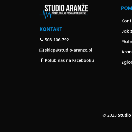
PO
Kont
KONTAKT
Jak 
508-106-792
Płat
sklep@studio-aranze.pl
Aran
Polub nas na Facebooku
Zgło
© 2023
Studio