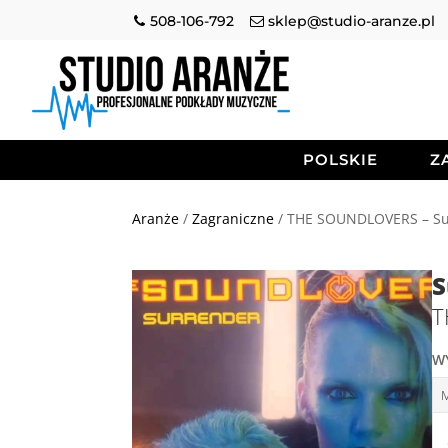
508-106-792
sklep@studio-aranze.pl
POLSKIE
Z
Aranże
/
Zagraniczne
/ THE SOUNDLOVERS – Su
S
T
W