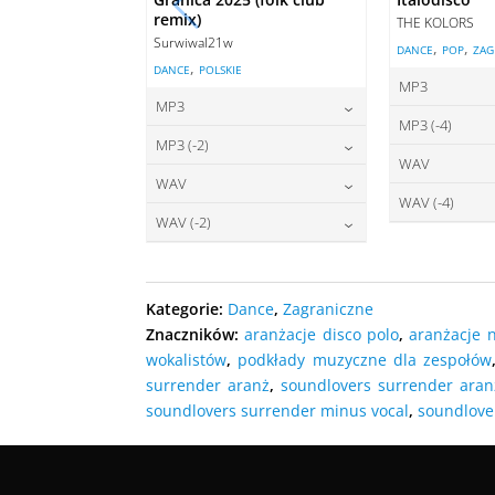
remix)
THE KOLORS
Surwiwal21w
,
,
DANCE
POP
ZAG
,
DANCE
POLSKIE
MP3
MP3
2
cena:
MP3 (-4)
22,00
zł
cena:
MP3 (-2)
2
cena:
WAV
22,00
zł
cena:
WAV
2
DODAJ D
cena:
WAV (-4)
27,00
zł
DODAJ DO KOSZYKA
cena:
WAV (-2)
2
DODAJ D
cena:
27,00
zł
DODAJ DO KOSZYKA
cena:
DODAJ D
DODAJ DO KOSZYKA
Kategorie:
Dance
,
Zagraniczne
DODAJ D
Znaczników:
aranżacje disco polo
,
aranżacje 
DODAJ DO KOSZYKA
wokalistów
,
podkłady muzyczne dla zespołów
surrender aranż
,
soundlovers surrender aran
soundlovers surrender minus vocal
,
soundlove