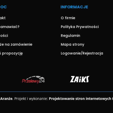
MOC
INFORMACJE
akt
O firmie
zamawiać?
Polityka Prywatności
ności
Regulamin
że na zamówienie
Mapa strony
ś propozycję
Logowanie/Rejestracja
 Aranże
. Projekt i wykonanie:
Projektowanie stron internetowych 