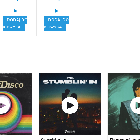
DODAJ DO
DODAJ DO
KOSZYKA
KOSZYKA
Stumblin' in
Flames of love