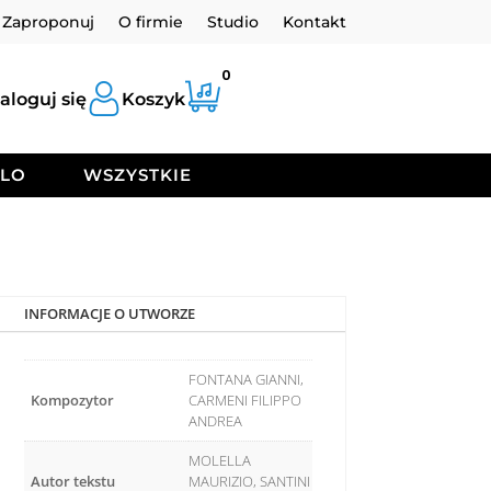
Zaproponuj
O firmie
Studio
Kontakt
0
aloguj się
Koszyk
OLO
WSZYSTKIE
INFORMACJE O UTWORZE
FONTANA GIANNI,
Kompozytor
CARMENI FILIPPO
ANDREA
MOLELLA
Autor tekstu
MAURIZIO, SANTINI