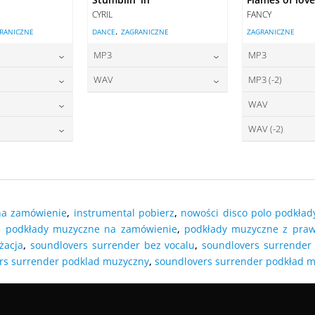
CYRIL
FANCY
,
RANICZNE
DANCE
ZAGRANICZNE
ZAGRANICZNE
MP3
MP3
2,00
zł
22,00
zł
2
cena:
cena:
WAV
MP3 (-2)
2,00
zł
27,00
zł
2
cena:
cena:
WAV
7,00
zł
2
O KOSZYKA
DODAJ DO KOSZYKA
DODAJ DO
cena:
WAV (-2)
7,00
zł
2
O KOSZYKA
DODAJ DO KOSZYKA
DODAJ DO
cena:
O KOSZYKA
DODAJ DO
O KOSZYKA
DODAJ DO
na zamówienie
,
instrumental pobierz
,
nowości disco polo podkład
,
podkłady muzyczne na zamówienie
,
podkłady muzyczne z praw
żacja
,
soundlovers surrender bez vocalu
,
soundlovers surrender
rs surrender podklad muzyczny
,
soundlovers surrender podkład 