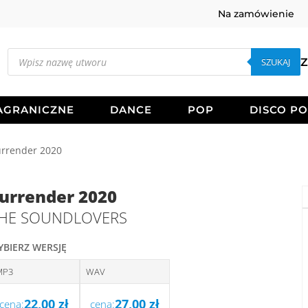
Na zamówienie
Wyszukiwarka
produktów
SZUKAJ
Z
AGRANICZNE
DANCE
POP
DISCO P
rrender 2020
urrender 2020
HE SOUNDLOVERS
YBIERZ WERSJĘ
MP3
WAV
22,00
zł
27,00
zł
cena:
cena: