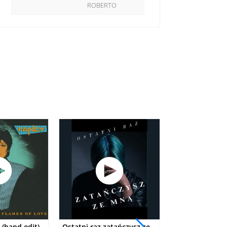
ROBERTO
 (band edit)
Ostatni raz zatańczysz ze
You're a woma