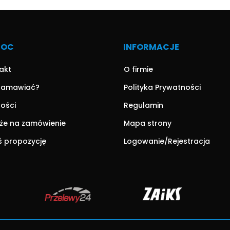
MOC
INFORMACJE
akt
O firmie
zamawiać?
Polityka Prywatności
ności
Regulamin
że na zamówienie
Mapa strony
ś propozycję
Logowanie/Rejestracja