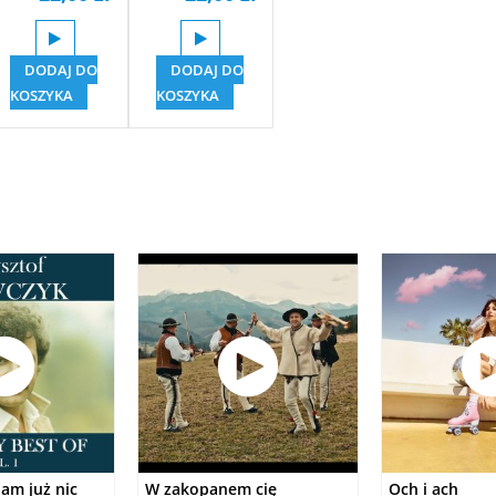
DODAJ DO
DODAJ DO
KOSZYKA
KOSZYKA
nam już nic
W zakopanem cię
Och i ach