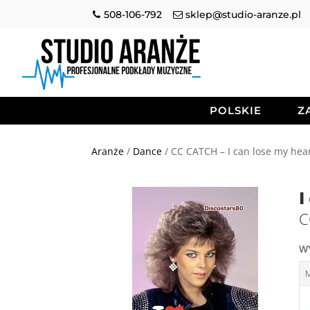
508-106-792
sklep@studio-aranze.pl
POLSKIE
Z
Aranże
/
Dance
/ CC CATCH – I can lose my hear
I
C
W