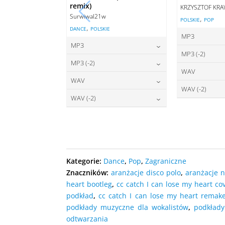
remix)
KRZYSZTOF KR
Surwiwal21w
,
POLSKIE
POP
,
DANCE
POLSKIE
MP3
MP3
2
cena:
MP3 (-2)
22,00
zł
cena:
MP3 (-2)
2
cena:
WAV
22,00
zł
cena:
WAV
2
DODAJ D
cena:
WAV (-2)
27,00
zł
DODAJ DO KOSZYKA
cena:
WAV (-2)
2
DODAJ D
cena:
27,00
zł
DODAJ DO KOSZYKA
cena:
DODAJ D
DODAJ DO KOSZYKA
DODAJ D
DODAJ DO KOSZYKA
Kategorie:
Dance
,
Pop
,
Zagraniczne
Znaczników:
aranżacje disco polo
,
aranżacje 
heart bootleg
,
cc catch I can lose my heart co
podkład
,
cc catch I can lose my heart remak
podkłady muzyczne dla wokalistów
,
podkład
odtwarzania