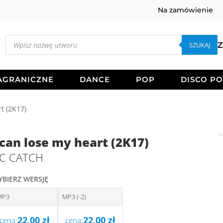
Na zamówienie
Wyszukiwarka
produktów
SZUKAJ
Z
AGRANICZNE
DANCE
POP
DISCO P
t (2K17)
 can lose my heart (2K17)
C CATCH
YBIERZ WERSJĘ
MP3
MP3 (-2)
22,00
zł
22,00
zł
cena:
cena: