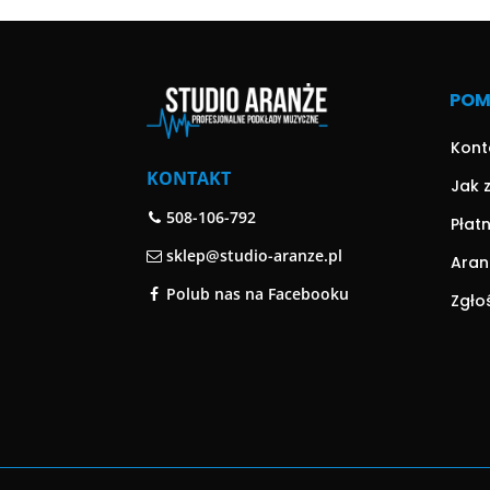
PO
Kont
KONTAKT
Jak 
508-106-792
Płat
sklep@studio-aranze.pl
Aran
Polub nas na Facebooku
Zgło