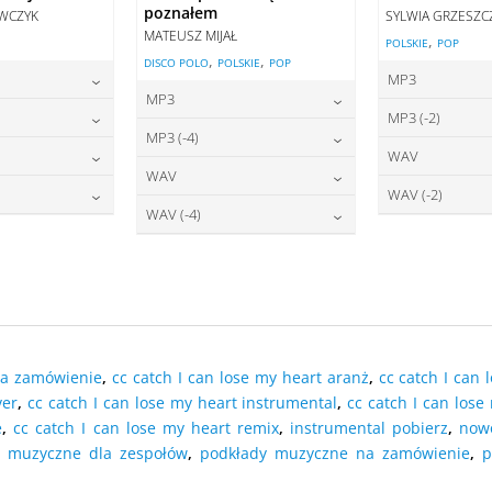
poznałem
AWCZYK
SYLWIA GRZESZC
MATEUSZ MIJAŁ
,
POLSKIE
POP
,
,
DISCO POLO
POLSKIE
POP
MP3
MP3
2,00
zł
2
cena:
MP3 (-2)
22,00
zł
cena:
MP3 (-4)
2,00
zł
2
cena:
WAV
22,00
zł
cena:
WAV
7,00
zł
2
O KOSZYKA
DODAJ DO
cena:
WAV (-2)
27,00
zł
DODAJ DO KOSZYKA
cena:
WAV (-4)
7,00
zł
2
O KOSZYKA
DODAJ DO
cena:
27,00
zł
DODAJ DO KOSZYKA
cena:
O KOSZYKA
DODAJ DO
DODAJ DO KOSZYKA
O KOSZYKA
DODAJ DO
DODAJ DO KOSZYKA
na zamówienie
,
cc catch I can lose my heart aranż
,
cc catch I can 
ver
,
cc catch I can lose my heart instrumental
,
cc catch I can lose
e
,
cc catch I can lose my heart remix
,
instrumental pobierz
,
nowo
y muzyczne dla zespołów
,
podkłady muzyczne na zamówienie
,
p