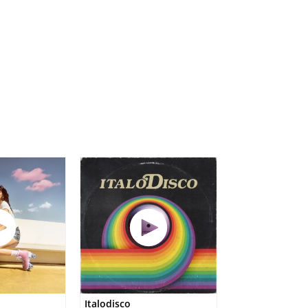
Italodisco
Stumblin' in