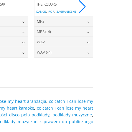
ZAK
THE KOLORS
CYRIL
,
,
,
DANCE
POP
ZAGRANICZNE
DANCE
ZAGRANICZN
MP3
MP3
2,00
zł
22,00
zł
22
cena:
cena:
MP3 (-4)
WAV
2,00
zł
22,00
zł
27
cena:
cena:
WAV
7,00
zł
27,00
zł
 KOSZYKA
DODAJ DO KOSZYKA
DODAJ DO 
cena:
WAV (-4)
7,00
zł
27,00
zł
 KOSZYKA
DODAJ DO KOSZYKA
DODAJ DO 
cena:
 KOSZYKA
DODAJ DO KOSZYKA
 KOSZYKA
DODAJ DO KOSZYKA
lose my heart aranżacja
,
cc catch I can lose my
 my heart karaoke
,
cc catch I can lose my heart
ści disco polo podkłady
,
podkłady muzyczne
,
odkłady muzyczne z prawem do publicznego