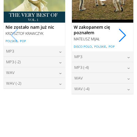
Nie zostało nam już nic
W zakopanem cię
poznałem
KRZYSZTOF KRAWCZYK
MATEUSZ MIJAŁ
,
POLSKIE
POP
,
,
DISCO POLO
POLSKIE
POP
MP3
MP3
22,00
zł
cena:
MP3 (-2)
22,00
zł
cena:
MP3 (-4)
22,00
zł
cena:
WAV
DODAJ DO KOSZYKA
22,00
zł
cena:
WAV
DODAJ DO KOSZYKA
27,00
zł
cena:
WAV (-2)
DODAJ DO KOSZYKA
27,00
zł
cena:
WAV (-4)
DODAJ DO KOSZYKA
27,00
zł
cena:
DODAJ DO KOSZYKA
27,00
zł
cena:
DODAJ DO KOSZYKA
DODAJ DO KOSZYKA
DODAJ DO KOSZYKA