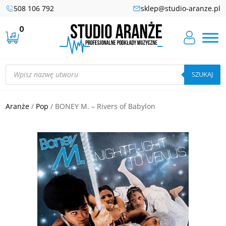
508 106 792
sklep@studio-aranze.pl
0
Wyszukiwarka
produktów
SZUKAJ
Aranże
/
Pop
/ BONEY M. – Rivers of Babylon