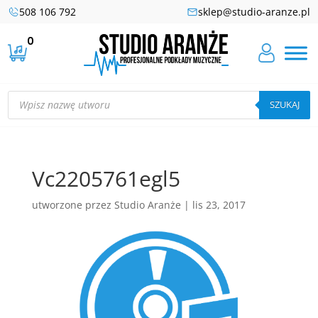
508 106 792
sklep@studio-aranze.pl
0
Wyszukiwarka
produktów
SZUKAJ
Vc2205761egl5
utworzone przez
Studio Aranże
|
lis 23, 2017