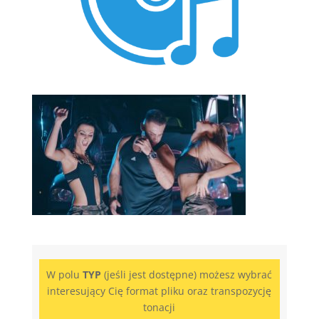
W polu
TYP
(jeśli jest dostępne) możesz wybrać
interesujący Cię format pliku oraz transpozycję
tonacji