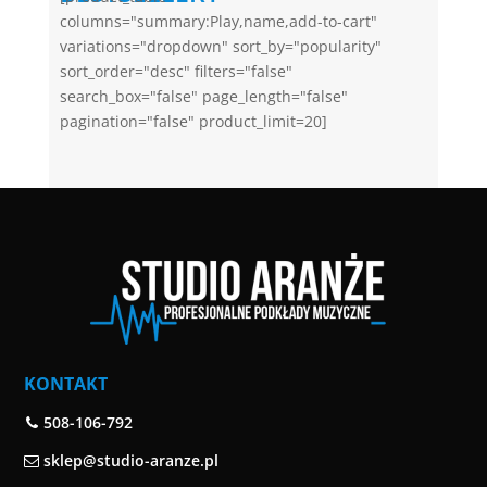
columns="summary:Play,name,add-to-cart"
variations="dropdown" sort_by="popularity"
sort_order="desc" filters="false"
search_box="false" page_length="false"
pagination="false" product_limit=20]
KONTAKT
508-106-792
sklep@studio-aranze.pl