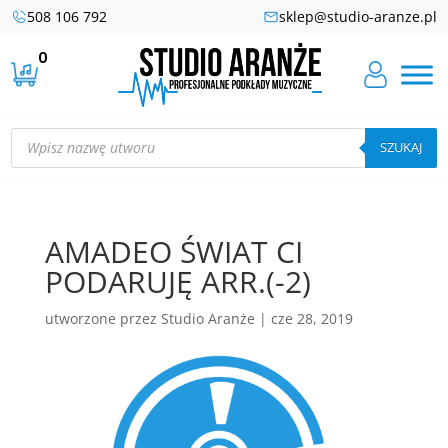
508 106 792
sklep@studio-aranze.pl
0
Wyszukiwarka
produktów
SZUKAJ
AMADEO ŚWIAT CI
PODARUJĘ ARR.(-2)
utworzone przez
Studio Aranże
|
cze 28, 2019