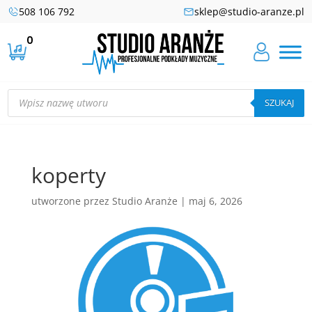
508 106 792
sklep@studio-aranze.pl
0
Wyszukiwarka
produktów
SZUKAJ
koperty
utworzone przez
Studio Aranże
|
maj 6, 2026