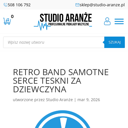
508 106 792
sklep@studio-aranze.pl
0
Wyszukiwarka
produktów
SZUKAJ
RETRO BAND SAMOTNE
SERCE TESKNI ZA
DZIEWCZYNA
utworzone przez
Studio Aranże
|
mar 9, 2026