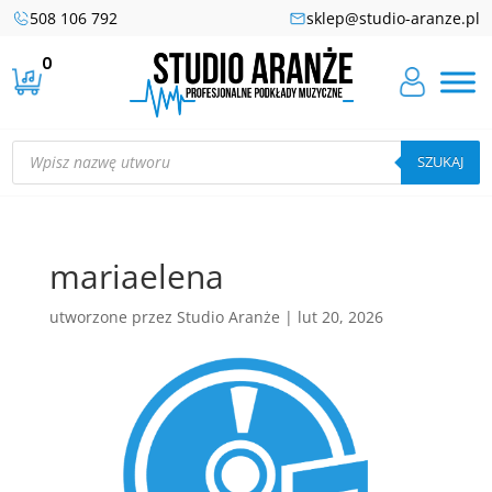
508 106 792
sklep@studio-aranze.pl
0
Wyszukiwarka
produktów
SZUKAJ
mariaelena
utworzone przez
Studio Aranże
|
lut 20, 2026