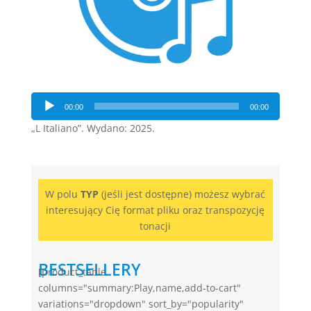
Odtwarzacz
00:00
00:00
plików
„L Italiano”. Wydano: 2025.
dźwiękowych
W polu
TYP
(jeśli jest dostępne) możesz wybrać
interesujący Cię format pliku oraz transpozycję
tonacji
BESTSELLERY
[product_table
columns="summary:Play,name,add-to-cart"
variations="dropdown" sort_by="popularity"