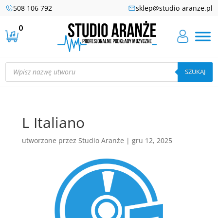
508 106 792
sklep@studio-aranze.pl
0
Wyszukiwarka
produktów
SZUKAJ
L Italiano
utworzone przez
Studio Aranże
|
gru 12, 2025