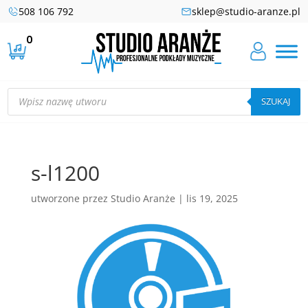
508 106 792
sklep@studio-aranze.pl
0
Wyszukiwarka
produktów
SZUKAJ
s-l1200
utworzone przez
Studio Aranże
|
lis 19, 2025