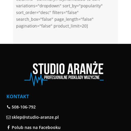
variations="dropdown" sort_by="popularity"
sort_order="desc" filters="false"
search_box="false" page_length="false"
pagination="false" product_limit=20]
KONTAKT
508-106-792
sklep@studio-aranze.pl
Polub nas na Facebooku