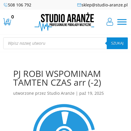
508 106 792
sklep@studio-aranze.pl
0
Wyszukiwarka
produktów
SZUKAJ
PJ ROBI WSPOMINAM
TAMTEN CZAS arr (-2)
utworzone przez
Studio Aranże
|
paź 19, 2025