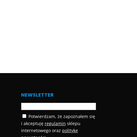
NEWSLETTER
Potwierdzam, że zapoznałem się
i akceptuję
regulamin
sklepu
internetowego oraz
politykę