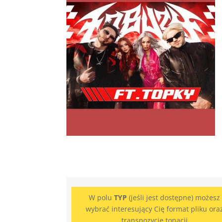
W polu
TYP
(jeśli jest dostępne) możesz
wybrać interesujący Cię format pliku ora
transpozycję tonacji