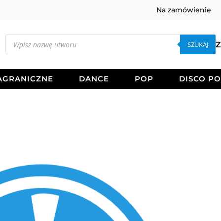
Na zamówienie
Wyszukiwarka
produktów
SZUKAJ
Z
AGRANICZNE
DANCE
POP
DISCO P