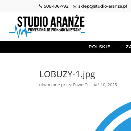
508-106-792
sklep@studio-aranze.pl
POLSKIE
Z
LOBUZY-1.jpg
utworzone przez
PawelO
|
paź 10, 2025