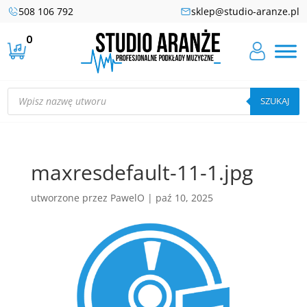
508 106 792
sklep@studio-aranze.pl
0
Wyszukiwarka
produktów
SZUKAJ
maxresdefault-11-1.jpg
utworzone przez
PawelO
|
paź 10, 2025