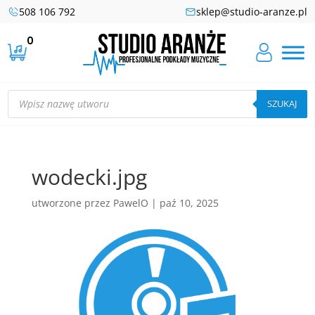
508 106 792
sklep@studio-aranze.pl
0
Wyszukiwarka
produktów
SZUKAJ
wodecki.jpg
utworzone przez
PawelO
|
paź 10, 2025