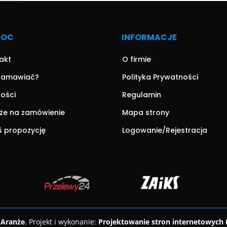
MOC
INFORMACJE
akt
O firmie
zamawiać?
Polityka Prywatności
ności
Regulamin
że na zamówienie
Mapa strony
ś propozycję
Logowanie/Rejestracja
 Aranże
. Projekt i wykonanie:
Projektowanie stron internetowych 