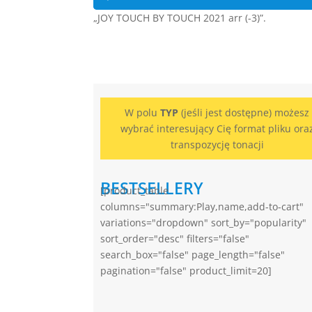
plików
„JOY TOUCH BY TOUCH 2021 arr (-3)”.
dźwiękowych
W polu
TYP
(jeśli jest dostępne) możesz
wybrać interesujący Cię format pliku ora
transpozycję tonacji
BESTSELLERY
[product_table
columns="summary:Play,name,add-to-cart"
variations="dropdown" sort_by="popularity"
sort_order="desc" filters="false"
search_box="false" page_length="false"
pagination="false" product_limit=20]