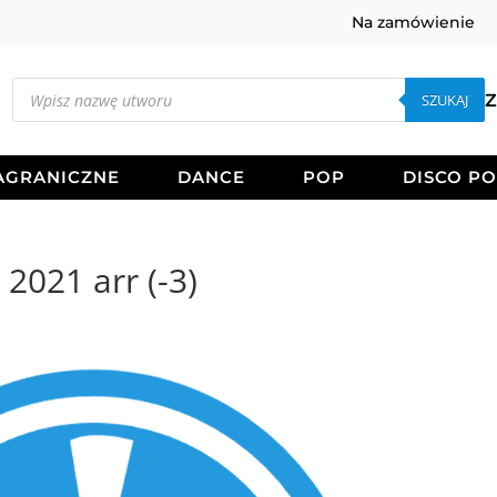
Na zamówienie
Wyszukiwarka
produktów
SZUKAJ
Z
AGRANICZNE
DANCE
POP
DISCO P
021 arr (-3)