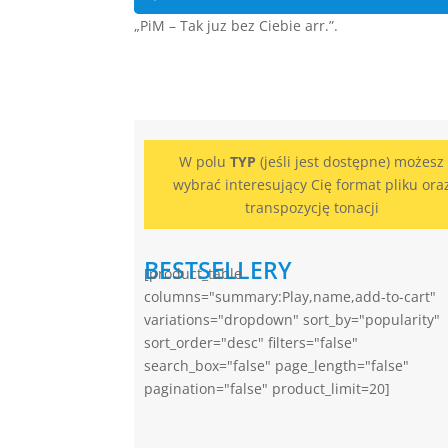
plików
„PiM – Tak juz bez Ciebie arr.”.
dźwiękowych
W polu
TYP
(jeśli jest dostępne) możesz
wybrać interesujący Cię format pliku ora
transpozycję tonacji
BESTSELLERY
[product_table
columns="summary:Play,name,add-to-cart"
variations="dropdown" sort_by="popularity"
sort_order="desc" filters="false"
search_box="false" page_length="false"
pagination="false" product_limit=20]