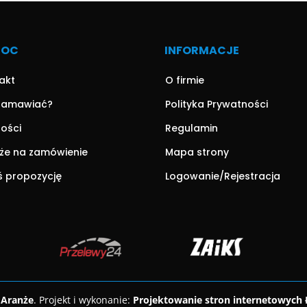
MOC
INFORMACJE
akt
O firmie
zamawiać?
Polityka Prywatności
ności
Regulamin
że na zamówienie
Mapa strony
ś propozycję
Logowanie/Rejestracja
 Aranże
. Projekt i wykonanie:
Projektowanie stron internetowych 