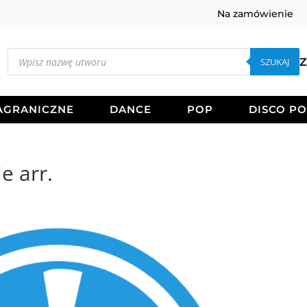
Na zamówienie
Wyszukiwarka
produktów
SZUKAJ
Z
AGRANICZNE
DANCE
POP
DISCO P
e arr.