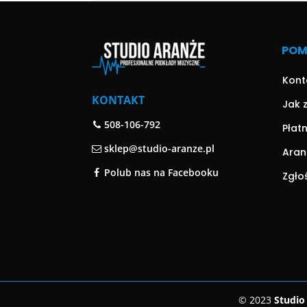
PO
Kont
KONTAKT
Jak 
508-106-792
Płat
sklep@studio-aranze.pl
Aran
Polub nas na Facebooku
Zgło
© 2023
Studio