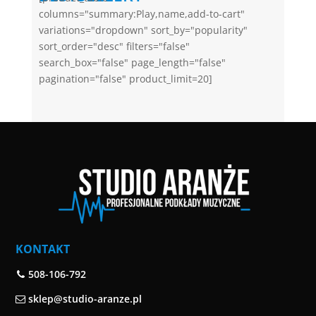
columns="summary:Play,name,add-to-cart"
variations="dropdown" sort_by="popularity"
sort_order="desc" filters="false"
search_box="false" page_length="false"
pagination="false" product_limit=20]
KONTAKT
508-106-792
sklep@studio-aranze.pl