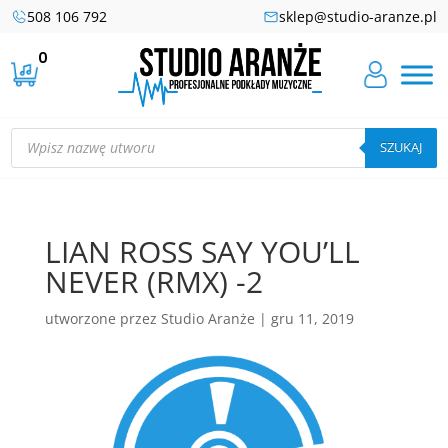
508 106 792
sklep@studio-aranze.pl
0
Wyszukiwarka
produktów
SZUKAJ
LIAN ROSS SAY YOU’LL
NEVER (RMX) -2
utworzone przez
Studio Aranże
|
gru 11, 2019