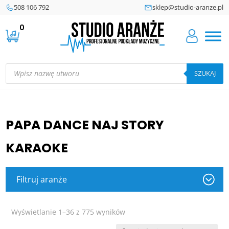
508 106 792
sklep@studio-aranze.pl
0
Wyszukiwarka
produktów
SZUKAJ
PAPA DANCE NAJ STORY
KARAOKE
Filtruj aranże
Posortowane
Wyświetlanie 1–36 z 775 wyników
według