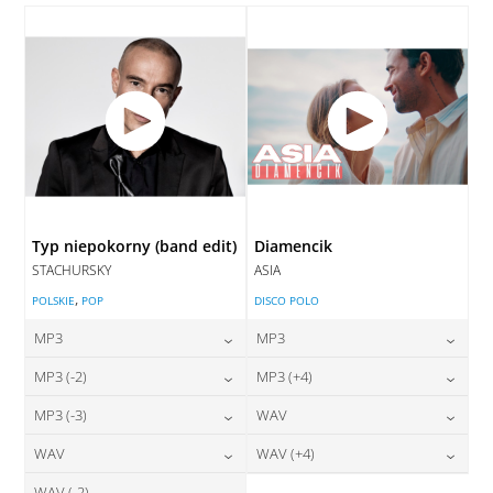
DODAJ DO KOSZYKA
Typ niepokorny (band edit)
Diamencik
STACHURSKY
ASIA
,
POLSKIE
POP
DISCO POLO
MP3
MP3
24,00
zł
24,00
zł
MP3 (-2)
MP3 (+4)
cena:
cena:
24,00
zł
24,00
zł
MP3 (-3)
WAV
cena:
cena:
DODAJ DO KOSZYKA
DODAJ DO KOSZYKA
24,00
zł
28,00
zł
WAV
WAV (+4)
cena:
cena:
DODAJ DO KOSZYKA
DODAJ DO KOSZYKA
WAV (-2)