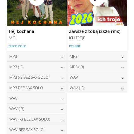
Hej kochana
Zawsze z tobą (2k26 rmx)
MIG
ICH TROJE
DISCO POLO
POLSKIE
MP3
MP3
24,00
zł
24,00
zł
MP3 (-3)
MP3 (-3)
cena:
cena:
24,00
zł
24,00
zł
MP3 (-3 BEZ SAX SOLO)
WAV
cena:
cena:
DODAJ DO KOSZYKA
DODAJ DO KOSZYKA
24,00
zł
28,00
zł
MP3 BEZ SAX SOLO
WAV (-3)
cena:
cena:
DODAJ DO KOSZYKA
DODAJ DO KOSZYKA
24,00
zł
28,00
zł
WAV
cena:
cena:
DODAJ DO KOSZYKA
DODAJ DO KOSZYKA
28,00
zł
WAV (-3)
cena:
DODAJ DO KOSZYKA
DODAJ DO KOSZYKA
28,00
zł
WAV (-3 BEZ SAX SOLO)
cena:
DODAJ DO KOSZYKA
28,00
zł
WAV BEZ SAX SOLO
cena:
DODAJ DO KOSZYKA