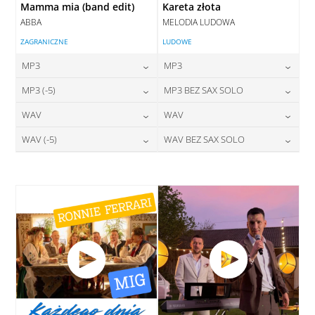
Mamma mia (band edit)
Kareta złota
ABBA
MELODIA LUDOWA
ZAGRANICZNE
LUDOWE
MP3
MP3
24,00
zł
24,00
zł
MP3 (-5)
MP3 BEZ SAX SOLO
cena:
cena:
24,00
zł
24,00
zł
WAV
WAV
cena:
cena:
DODAJ DO KOSZYKA
DODAJ DO KOSZYKA
28,00
zł
28,00
zł
WAV (-5)
WAV BEZ SAX SOLO
cena:
cena:
DODAJ DO KOSZYKA
DODAJ DO KOSZYKA
28,00
zł
28,00
zł
cena:
cena:
DODAJ DO KOSZYKA
DODAJ DO KOSZYKA
DODAJ DO KOSZYKA
DODAJ DO KOSZYKA