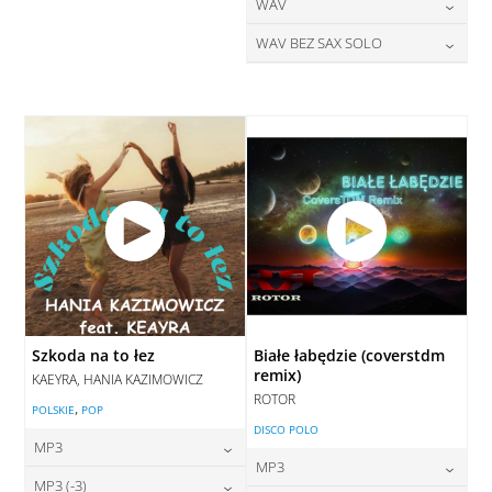
28,00
zł
24,00
zł
WAV
cena:
cena:
DODAJ DO KOSZYKA
DODAJ DO KOSZYKA
28,00
zł
WAV BEZ SAX SOLO
cena:
DODAJ DO KOSZYKA
DODAJ DO KOSZYKA
28,00
zł
cena:
DODAJ DO KOSZYKA
DODAJ DO KOSZYKA
Szkoda na to łez
Białe łabędzie (coverstdm
remix)
KAEYRA, HANIA KAZIMOWICZ
ROTOR
,
POLSKIE
POP
DISCO POLO
MP3
MP3
24,00
zł
MP3 (-3)
cena: