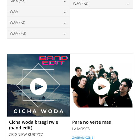
24,00
zł
MP3 (+3)
cena:
28,00
zł
WAV (-2)
DODAJ DO KOSZYKA
cena:
DODAJ DO KOSZYKA
24,00
zł
WAV
cena:
28,00
zł
DODAJ DO KOSZYKA
cena:
DODAJ DO KOSZYKA
28,00
zł
WAV (-2)
cena:
DODAJ DO KOSZYKA
DODAJ DO KOSZYKA
28,00
zł
WAV (+3)
cena:
DODAJ DO KOSZYKA
28,00
zł
cena:
DODAJ DO KOSZYKA
DODAJ DO KOSZYKA
Cicha woda brzegi rwie
Para no verte mas
(band edit)
LA MOSCA
ZBIGNIEW KURTYCZ
ZAGRANICZNE