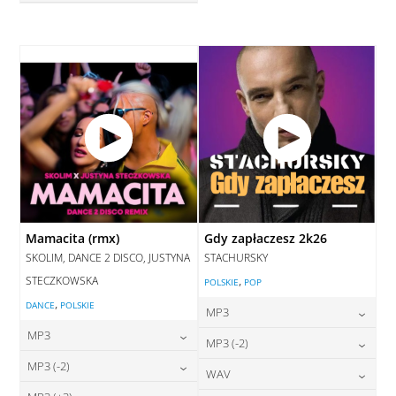
28,00
zł
cena:
DODAJ DO KOSZYKA
DODAJ DO KOSZYKA
Mamacita (rmx)
Gdy zapłaczesz 2k26
SKOLIM, DANCE 2 DISCO, JUSTYNA
STACHURSKY
STECZKOWSKA
,
POLSKIE
POP
,
DANCE
POLSKIE
MP3
MP3
24,00
zł
MP3 (-2)
cena:
24,00
zł
MP3 (-2)
cena:
24,00
zł
WAV
cena:
DODAJ DO KOSZYKA