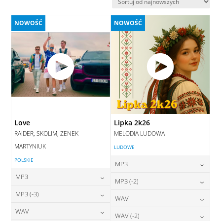
najnowszych
NOWOŚĆ
NOWOŚĆ
Love
Lipka 2k26
RAIDER, SKOLIM, ZENEK
MELODIA LUDOWA
MARTYNIUK
LUDOWE
POLSKIE
MP3
MP3
24,00
zł
MP3 (-2)
cena:
24,00
zł
MP3 (-3)
cena:
24,00
zł
WAV
cena:
DODAJ DO KOSZYKA
24,00
zł
WAV
cena:
28,00
zł
WAV (-2)
DODAJ DO KOSZYKA
cena:
DODAJ DO KOSZYKA