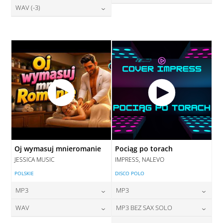
28,00
zł
WAV (-3)
cena:
28,00
zł
DODAJ DO KOSZYKA
cena:
DODAJ DO KOSZYKA
28,00
zł
cena:
DODAJ DO KOSZYKA
DODAJ DO KOSZYKA
DODAJ DO KOSZYKA
Oj wymasuj mnieromanie
Pociąg po torach
JESSICA MUSIC
IMPRESS, NALEVO
POLSKIE
DISCO POLO
MP3
MP3
24,00
zł
24,00
zł
WAV
MP3 BEZ SAX SOLO
cena:
cena: