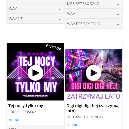
24,00
zł
MP3 BEZ SAX SOLO
cena:
28,00
zł
WAV
cena:
DODAJ DO KOSZYKA
24,00
zł
WAV
cena:
DODAJ DO KOSZYKA
28,00
zł
WAV (-3)
cena:
DODAJ DO KOSZYKA
28,00
zł
WAV BEZ SAX SOLO
cena:
DODAJ DO KOSZYKA
28,00
zł
cena:
DODAJ DO KOSZYKA
28,00
zł
cena:
DODAJ DO KOSZYKA
DODAJ DO KOSZYKA
DODAJ DO KOSZYKA
Tej nocy tylko my
Digi digi digi hej (zatrzymaj
lato)
POLSKIE PIOSENKI
DJ.ILHAM, DOBRA NUTA
POLSKIE
POLSKIE