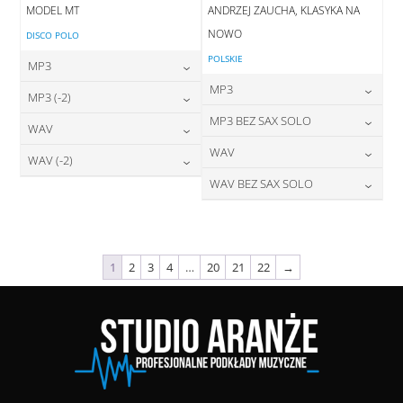
MODEL MT
ANDRZEJ ZAUCHA, KLASYKA NA
NOWO
DISCO POLO
POLSKIE
MP3
MP3
24,00
zł
MP3 (-2)
cena:
24,00
zł
MP3 BEZ SAX SOLO
cena:
24,00
zł
WAV
cena:
DODAJ DO KOSZYKA
24,00
zł
WAV
cena:
28,00
zł
WAV (-2)
DODAJ DO KOSZYKA
cena:
DODAJ DO KOSZYKA
28,00
zł
WAV BEZ SAX SOLO
cena:
28,00
zł
DODAJ DO KOSZYKA
cena:
DODAJ DO KOSZYKA
28,00
zł
cena:
DODAJ DO KOSZYKA
DODAJ DO KOSZYKA
DODAJ DO KOSZYKA
1
2
3
4
…
20
21
22
→