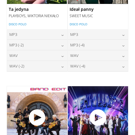
Ta jedyna
Ideał panny
PLAYBOYS, WIKTORIA NIEKAŁO
SWEET MUSIC
DISCO POLO
DISCO POLO
MP3
MP3
24,00
zł
24,00
zł
MP3 (-2)
MP3 (-4)
cena:
cena:
24,00
zł
24,00
zł
WAV
WAV
cena:
cena:
DODAJ DO KOSZYKA
DODAJ DO KOSZYKA
28,00
zł
28,00
zł
WAV (-2)
WAV (-4)
cena:
cena:
DODAJ DO KOSZYKA
DODAJ DO KOSZYKA
28,00
zł
28,00
zł
cena:
cena:
DODAJ DO KOSZYKA
DODAJ DO KOSZYKA
DODAJ DO KOSZYKA
DODAJ DO KOSZYKA