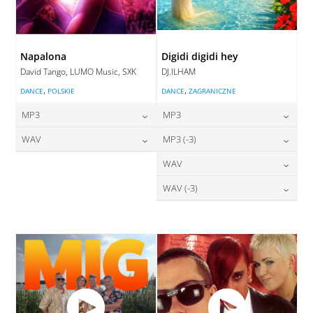
Napalona
Digidi digidi hey
David Tango, LUMO Music, SXK
DJ.ILHAM
,
,
DANCE
POLSKIE
DANCE
ZAGRANICZNE
MP3
MP3
24,00
zł
24,00
zł
WAV
MP3 (-3)
cena:
cena:
28,00
zł
24,00
zł
WAV
cena:
cena:
DODAJ DO KOSZYKA
DODAJ DO KOSZYKA
28,00
zł
WAV (-3)
cena:
DODAJ DO KOSZYKA
DODAJ DO KOSZYKA
28,00
zł
cena:
DODAJ DO KOSZYKA
DODAJ DO KOSZYKA