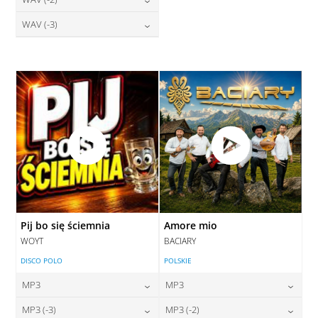
28,00
zł
28,00
zł
cena:
cena:
DODAJ DO KOSZYKA
DODAJ DO KOSZYKA
28,00
zł
WAV (-3)
cena:
DODAJ DO KOSZYKA
DODAJ DO KOSZYKA
28,00
zł
cena:
DODAJ DO KOSZYKA
DODAJ DO KOSZYKA
Pij bo się ściemnia
Amore mio
WOYT
BACIARY
DISCO POLO
POLSKIE
MP3
MP3
24,00
zł
24,00
zł
MP3 (-3)
MP3 (-2)
cena:
cena: