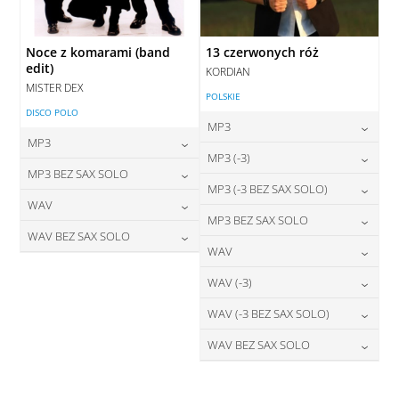
Noce z komarami (band
13 czerwonych róż
edit)
KORDIAN
MISTER DEX
POLSKIE
DISCO POLO
MP3
MP3
24,00
zł
MP3 (-3)
cena:
24,00
zł
MP3 BEZ SAX SOLO
cena:
24,00
zł
MP3 (-3 BEZ SAX SOLO)
cena:
DODAJ DO KOSZYKA
24,00
zł
WAV
cena:
DODAJ DO KOSZYKA
24,00
zł
MP3 BEZ SAX SOLO
cena:
DODAJ DO KOSZYKA
28,00
zł
WAV BEZ SAX SOLO
cena:
DODAJ DO KOSZYKA
24,00
zł
WAV
cena:
DODAJ DO KOSZYKA
28,00
zł
cena:
DODAJ DO KOSZYKA
28,00
zł
WAV (-3)
cena:
DODAJ DO KOSZYKA
DODAJ DO KOSZYKA
28,00
zł
WAV (-3 BEZ SAX SOLO)
cena:
DODAJ DO KOSZYKA
28,00
zł
WAV BEZ SAX SOLO
cena:
DODAJ DO KOSZYKA
28,00
zł
cena:
DODAJ DO KOSZYKA