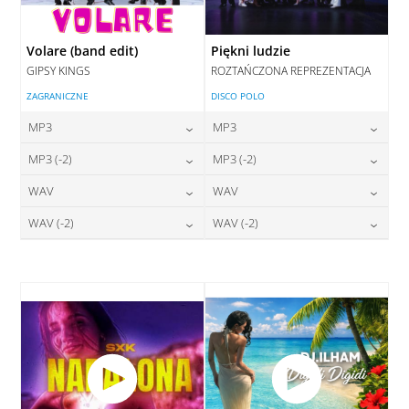
Volare (band edit)
Piękni ludzie
GIPSY KINGS
ROZTAŃCZONA REPREZENTACJA
ZAGRANICZNE
DISCO POLO
MP3
MP3
24,00
zł
24,00
zł
MP3 (-2)
MP3 (-2)
cena:
cena:
24,00
zł
24,00
zł
WAV
WAV
cena:
cena:
DODAJ DO KOSZYKA
DODAJ DO KOSZYKA
28,00
zł
28,00
zł
WAV (-2)
WAV (-2)
cena:
cena:
DODAJ DO KOSZYKA
DODAJ DO KOSZYKA
28,00
zł
28,00
zł
cena:
cena:
DODAJ DO KOSZYKA
DODAJ DO KOSZYKA
DODAJ DO KOSZYKA
DODAJ DO KOSZYKA