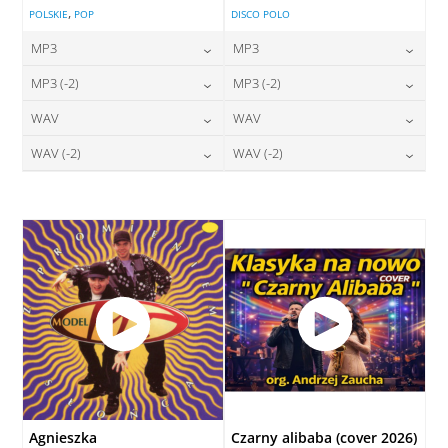
,
POLSKIE
POP
DISCO POLO
MP3
MP3
24,00
zł
24,00
zł
MP3 (-2)
MP3 (-2)
cena:
cena:
24,00
zł
24,00
zł
WAV
WAV
cena:
cena:
DODAJ DO KOSZYKA
DODAJ DO KOSZYKA
28,00
zł
28,00
zł
WAV (-2)
WAV (-2)
cena:
cena:
DODAJ DO KOSZYKA
DODAJ DO KOSZYKA
28,00
zł
28,00
zł
cena:
cena:
DODAJ DO KOSZYKA
DODAJ DO KOSZYKA
DODAJ DO KOSZYKA
DODAJ DO KOSZYKA
Agnieszka
Czarny alibaba (cover 2026)