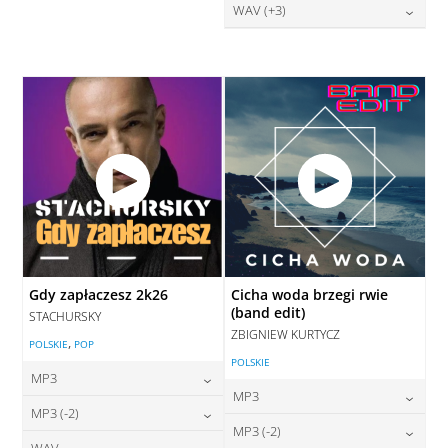
28,00
zł
WAV (+3)
cena:
DODAJ DO KOSZYKA
28,00
zł
cena:
DODAJ DO KOSZYKA
DODAJ DO KOSZYKA
Gdy zapłaczesz 2k26
Cicha woda brzegi rwie
(band edit)
STACHURSKY
ZBIGNIEW KURTYCZ
,
POLSKIE
POP
POLSKIE
MP3
MP3
24,00
zł
MP3 (-2)
cena:
24,00
zł
MP3 (-2)
cena:
WAV