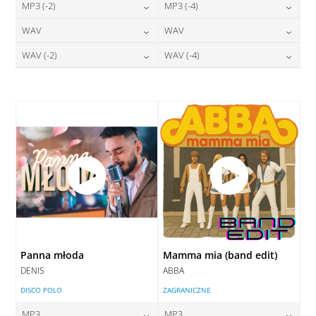
24,00
zł
24,00
zł
MP3 (-2)
MP3 (-4)
cena:
cena:
24,00
zł
24,00
zł
WAV
WAV
cena:
cena:
DODAJ DO KOSZYKA
DODAJ DO KOSZYKA
28,00
zł
28,00
zł
WAV (-2)
WAV (-4)
cena:
cena:
DODAJ DO KOSZYKA
DODAJ DO KOSZYKA
28,00
zł
28,00
zł
cena:
cena:
DODAJ DO KOSZYKA
DODAJ DO KOSZYKA
DODAJ DO KOSZYKA
DODAJ DO KOSZYKA
Panna młoda
Mamma mia (band edit)
DENIS
ABBA
DISCO POLO
ZAGRANICZNE
MP3
MP3