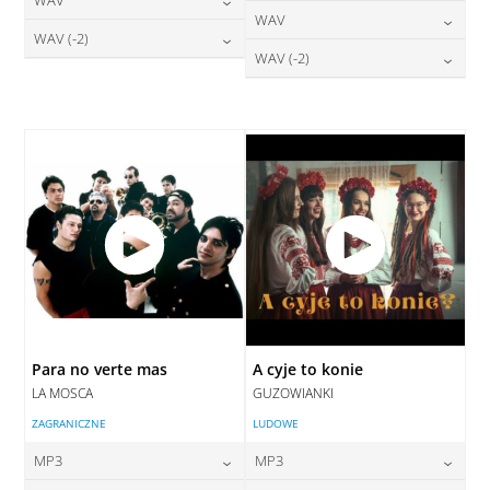
24,00
zł
cena:
DODAJ DO KOSZYKA
24,00
zł
WAV
cena:
DODAJ DO KOSZYKA
28,00
zł
WAV (-2)
cena:
DODAJ DO KOSZYKA
28,00
zł
WAV (-2)
cena:
DODAJ DO KOSZYKA
28,00
zł
cena:
DODAJ DO KOSZYKA
28,00
zł
cena:
DODAJ DO KOSZYKA
DODAJ DO KOSZYKA
DODAJ DO KOSZYKA
Para no verte mas
A cyje to konie
LA MOSCA
GUZOWIANKI
ZAGRANICZNE
LUDOWE
MP3
MP3