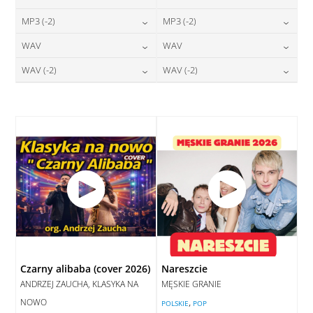
24,00
zł
24,00
zł
MP3 (-2)
MP3 (-2)
cena:
cena:
24,00
zł
24,00
zł
WAV
WAV
cena:
cena:
DODAJ DO KOSZYKA
DODAJ DO KOSZYKA
28,00
zł
28,00
zł
WAV (-2)
WAV (-2)
cena:
cena:
DODAJ DO KOSZYKA
DODAJ DO KOSZYKA
28,00
zł
28,00
zł
cena:
cena:
DODAJ DO KOSZYKA
DODAJ DO KOSZYKA
DODAJ DO KOSZYKA
DODAJ DO KOSZYKA
Czarny alibaba (cover 2026)
Nareszcie
ANDRZEJ ZAUCHA, KLASYKA NA
MĘSKIE GRANIE
NOWO
,
POLSKIE
POP