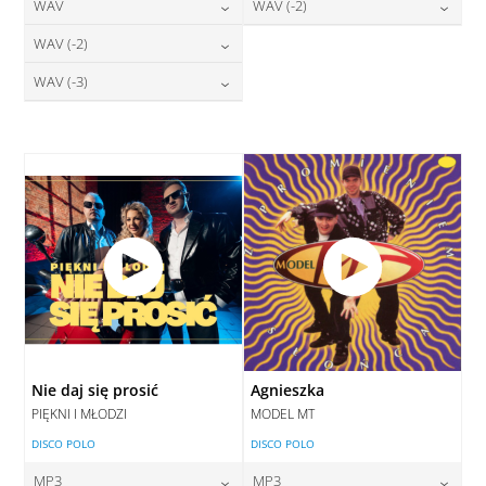
24,00
zł
28,00
zł
WAV
WAV (-2)
cena:
cena:
DODAJ DO KOSZYKA
DODAJ DO KOSZYKA
28,00
zł
28,00
zł
WAV (-2)
cena:
cena:
DODAJ DO KOSZYKA
DODAJ DO KOSZYKA
28,00
zł
WAV (-3)
cena:
DODAJ DO KOSZYKA
DODAJ DO KOSZYKA
28,00
zł
cena:
DODAJ DO KOSZYKA
DODAJ DO KOSZYKA
Nie daj się prosić
Agnieszka
PIĘKNI I MŁODZI
MODEL MT
DISCO POLO
DISCO POLO
MP3
MP3