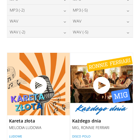
24,00
zł
24,00
zł
MP3 (-2)
MP3 (-5)
cena:
cena:
24,00
zł
24,00
zł
WAV
WAV
cena:
cena:
DODAJ DO KOSZYKA
DODAJ DO KOSZYKA
28,00
zł
28,00
zł
WAV (-2)
WAV (-5)
cena:
cena:
DODAJ DO KOSZYKA
DODAJ DO KOSZYKA
28,00
zł
28,00
zł
cena:
cena:
DODAJ DO KOSZYKA
DODAJ DO KOSZYKA
DODAJ DO KOSZYKA
DODAJ DO KOSZYKA
Kareta złota
Każdego dnia
MELODIA LUDOWA
MIG, RONNIE FERRARI
LUDOWE
DISCO POLO