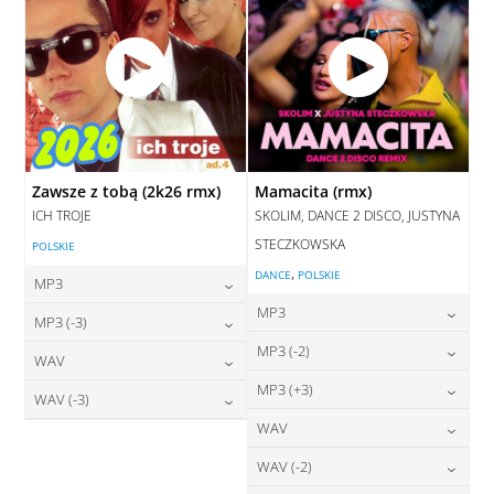
Zawsze z tobą (2k26 rmx)
Mamacita (rmx)
ICH TROJE
SKOLIM, DANCE 2 DISCO, JUSTYNA
STECZKOWSKA
POLSKIE
,
DANCE
POLSKIE
MP3
MP3
24,00
zł
MP3 (-3)
cena:
24,00
zł
MP3 (-2)
cena:
24,00
zł
WAV
cena:
DODAJ DO KOSZYKA
24,00
zł
MP3 (+3)
cena:
28,00
zł
WAV (-3)
DODAJ DO KOSZYKA
cena:
DODAJ DO KOSZYKA
24,00
zł
WAV
cena:
28,00
zł
DODAJ DO KOSZYKA
cena:
DODAJ DO KOSZYKA
28,00
zł
WAV (-2)
cena:
DODAJ DO KOSZYKA
DODAJ DO KOSZYKA