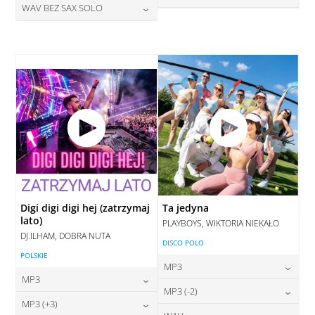
DODAJ DO KOSZYKA
28,00
zł
WAV BEZ SAX SOLO
cena:
DODAJ DO KOSZYKA
28,00
zł
cena:
DODAJ DO KOSZYKA
28,00
zł
cena:
DODAJ DO KOSZYKA
DODAJ DO KOSZYKA
DODAJ DO KOSZYKA
Digi digi digi hej (zatrzymaj
Ta jedyna
lato)
PLAYBOYS, WIKTORIA NIEKAŁO
DJ.ILHAM, DOBRA NUTA
DISCO POLO
POLSKIE
MP3
MP3
24,00
zł
MP3 (-2)
cena:
24,00
zł
MP3 (+3)
cena: