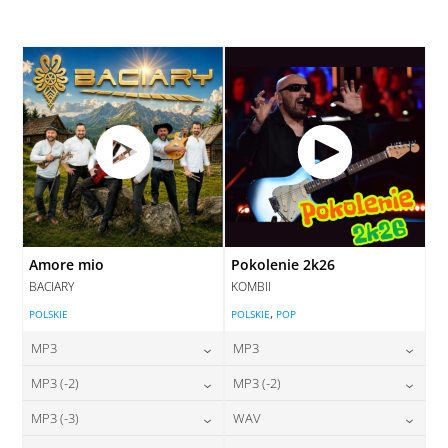
28,00
zł
cena:
DODAJ DO KOSZYKA
DODAJ DO KOSZYKA
Amore mio
Pokolenie 2k26
BACIARY
KOMBII
,
POLSKIE
POLSKIE
POP
MP3
MP3
24,00
zł
24,00
zł
MP3 (-2)
MP3 (-2)
cena:
cena:
24,00
zł
24,00
zł
MP3 (-3)
WAV
cena:
cena:
DODAJ DO KOSZYKA
DODAJ DO KOSZYKA