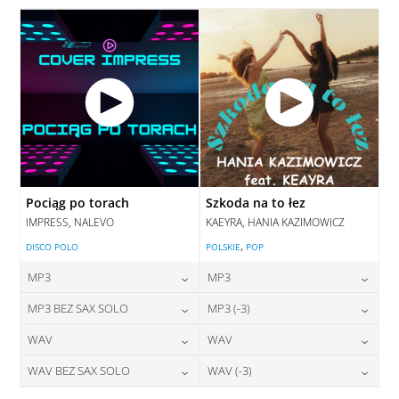
DODAJ DO KOSZYKA
Pociąg po torach
Szkoda na to łez
IMPRESS, NALEVO
KAEYRA, HANIA KAZIMOWICZ
,
DISCO POLO
POLSKIE
POP
MP3
MP3
24,00
zł
24,00
zł
MP3 BEZ SAX SOLO
MP3 (-3)
cena:
cena:
24,00
zł
28,00
zł
WAV
WAV
cena:
cena:
DODAJ DO KOSZYKA
DODAJ DO KOSZYKA
28,00
zł
28,00
zł
WAV BEZ SAX SOLO
WAV (-3)
cena:
cena:
DODAJ DO KOSZYKA
DODAJ DO KOSZYKA