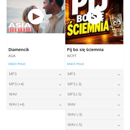
Diamencik
Pij bo się ściemnia
ASIA
WOYT
DISCO POLO
DISCO POLO
MP3
MP3
24,00
zł
24,00
zł
MP3 (+4)
MP3 (-3)
cena:
cena:
24,00
zł
24,00
zł
WAV
MP3 (-5)
cena:
cena:
DODAJ DO KOSZYKA
DODAJ DO KOSZYKA
28,00
zł
24,00
zł
WAV (+4)
WAV
cena:
cena:
DODAJ DO KOSZYKA
DODAJ DO KOSZYKA
28,00
zł
28,00
zł
WAV (-3)
cena:
cena:
DODAJ DO KOSZYKA
DODAJ DO KOSZYKA
28,00
zł
WAV (-5)
cena:
DODAJ DO KOSZYKA
DODAJ DO KOSZYKA