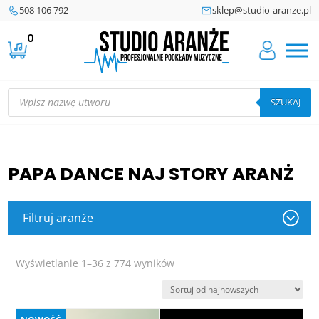
508 106 792
sklep@studio-aranze.pl
0
Wyszukiwarka
produktów
SZUKAJ
PAPA DANCE NAJ STORY ARANŻ
Filtruj aranże
Posortowane
Wyświetlanie 1–36 z 774 wyników
według
najnowszych