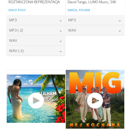
ROZTAŃCZONA REPREZENTACJA
David Tango, LUMO Music, SXK
,
DISCO POLO
DANCE
POLSKIE
MP3
MP3
24,00
zł
24,00
zł
MP3 (-2)
WAV
cena:
cena:
24,00
zł
28,00
zł
WAV
cena:
cena:
DODAJ DO KOSZYKA
DODAJ DO KOSZYKA
28,00
zł
WAV (-2)
cena:
DODAJ DO KOSZYKA
DODAJ DO KOSZYKA
28,00
zł
cena:
DODAJ DO KOSZYKA
DODAJ DO KOSZYKA