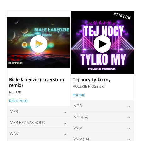
28,00
zł
28,00
zł
cena:
cena:
DODAJ DO KOSZYKA
DODAJ DO KOSZYKA
DODAJ DO KOSZYKA
DODAJ DO KOSZYKA
Białe łabędzie (coverstdm
Tej nocy tylko my
remix)
POLSKIE PIOSENKI
ROTOR
POLSKIE
DISCO POLO
MP3
MP3
24,00
zł
MP3 (-4)
cena:
24,00
zł
MP3 BEZ SAX SOLO
cena:
24,00
zł
WAV
cena:
DODAJ DO KOSZYKA
24,00
zł
WAV
cena:
DODAJ DO KOSZYKA
28,00
zł
WAV (-4)
cena: