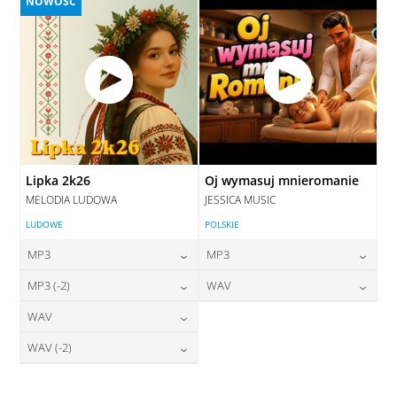
NOWOŚĆ
Lipka 2k26
Oj wymasuj mnieromanie
MELODIA LUDOWA
JESSICA MUSIC
LUDOWE
POLSKIE
MP3
MP3
24,00
zł
24,00
zł
MP3 (-2)
WAV
cena:
cena:
24,00
zł
28,00
zł
WAV
cena:
cena:
DODAJ DO KOSZYKA
DODAJ DO KOSZYKA
28,00
zł
WAV (-2)
cena:
DODAJ DO KOSZYKA
DODAJ DO KOSZYKA
28,00
zł
cena:
DODAJ DO KOSZYKA