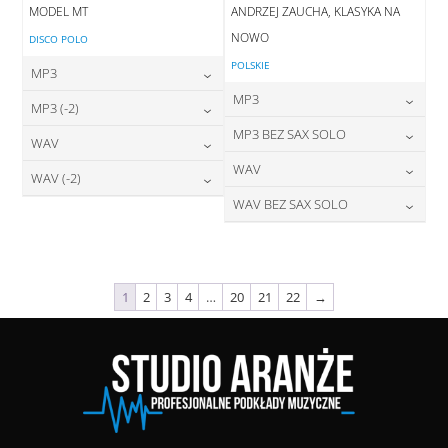
MODEL MT
ANDRZEJ ZAUCHA, KLASYKA NA
NOWO
DISCO POLO
POLSKIE
MP3
MP3
24,00
zł
MP3 (-2)
cena:
24,00
zł
MP3 BEZ SAX SOLO
cena:
24,00
zł
WAV
cena:
DODAJ DO KOSZYKA
24,00
zł
WAV
cena:
28,00
zł
WAV (-2)
DODAJ DO KOSZYKA
cena:
DODAJ DO KOSZYKA
28,00
zł
WAV BEZ SAX SOLO
cena:
28,00
zł
DODAJ DO KOSZYKA
cena:
DODAJ DO KOSZYKA
28,00
zł
cena:
DODAJ DO KOSZYKA
DODAJ DO KOSZYKA
DODAJ DO KOSZYKA
1
2
3
4
…
20
21
22
→