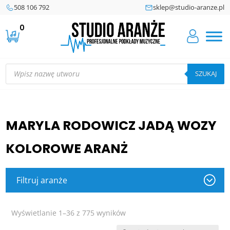
508 106 792
sklep@studio-aranze.pl
0
Wyszukiwarka
produktów
SZUKAJ
MARYLA RODOWICZ JADĄ WOZY
KOLOROWE ARANŻ
Filtruj aranże
Posortowane
Wyświetlanie 1–36 z 775 wyników
według