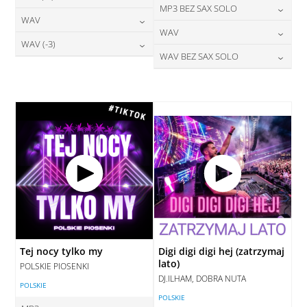
24,00
zł
MP3 BEZ SAX SOLO
cena:
28,00
zł
WAV
cena:
DODAJ DO KOSZYKA
24,00
zł
WAV
cena:
DODAJ DO KOSZYKA
28,00
zł
WAV (-3)
cena:
DODAJ DO KOSZYKA
28,00
zł
WAV BEZ SAX SOLO
cena:
DODAJ DO KOSZYKA
28,00
zł
cena:
DODAJ DO KOSZYKA
28,00
zł
cena:
DODAJ DO KOSZYKA
DODAJ DO KOSZYKA
DODAJ DO KOSZYKA
Tej nocy tylko my
Digi digi digi hej (zatrzymaj
lato)
POLSKIE PIOSENKI
DJ.ILHAM, DOBRA NUTA
POLSKIE
POLSKIE