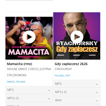
28,00
zł
cena:
DODAJ DO KOSZYKA
DODAJ DO KOSZYKA
Mamacita (rmx)
Gdy zapłaczesz 2k26
SKOLIM, DANCE 2 DISCO, JUSTYNA
STACHURSKY
STECZKOWSKA
,
POLSKIE
POP
,
DANCE
POLSKIE
MP3
MP3
24,00
zł
MP3 (-2)
cena:
24,00
zł
MP3 (-2)
cena:
24,00
zł
WAV
cena:
DODAJ DO KOSZYKA