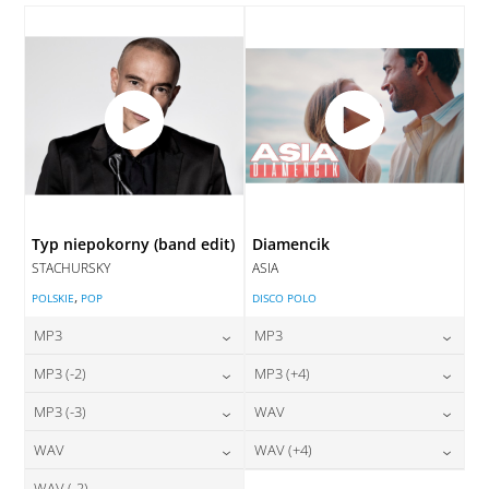
DODAJ DO KOSZYKA
Typ niepokorny (band edit)
Diamencik
STACHURSKY
ASIA
,
POLSKIE
POP
DISCO POLO
MP3
MP3
24,00
zł
24,00
zł
MP3 (-2)
MP3 (+4)
cena:
cena:
24,00
zł
24,00
zł
MP3 (-3)
WAV
cena:
cena:
DODAJ DO KOSZYKA
DODAJ DO KOSZYKA
24,00
zł
28,00
zł
WAV
WAV (+4)
cena:
cena:
DODAJ DO KOSZYKA
DODAJ DO KOSZYKA
WAV (-2)