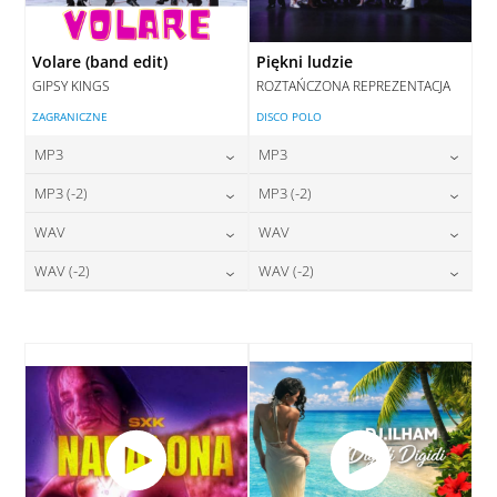
Volare (band edit)
Piękni ludzie
GIPSY KINGS
ROZTAŃCZONA REPREZENTACJA
ZAGRANICZNE
DISCO POLO
MP3
MP3
24,00
zł
24,00
zł
MP3 (-2)
MP3 (-2)
cena:
cena:
24,00
zł
24,00
zł
WAV
WAV
cena:
cena:
DODAJ DO KOSZYKA
DODAJ DO KOSZYKA
28,00
zł
28,00
zł
WAV (-2)
WAV (-2)
cena:
cena:
DODAJ DO KOSZYKA
DODAJ DO KOSZYKA
28,00
zł
28,00
zł
cena:
cena:
DODAJ DO KOSZYKA
DODAJ DO KOSZYKA
DODAJ DO KOSZYKA
DODAJ DO KOSZYKA