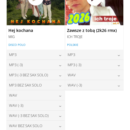
Hej kochana
Zawsze z tobą (2k26 rmx)
MIG
ICH TROJE
DISCO POLO
POLSKIE
MP3
MP3
24,00
zł
24,00
zł
MP3 (-3)
MP3 (-3)
cena:
cena:
24,00
zł
24,00
zł
MP3 (-3 BEZ SAX SOLO)
WAV
cena:
cena:
DODAJ DO KOSZYKA
DODAJ DO KOSZYKA
24,00
zł
28,00
zł
MP3 BEZ SAX SOLO
WAV (-3)
cena:
cena:
DODAJ DO KOSZYKA
DODAJ DO KOSZYKA
24,00
zł
28,00
zł
WAV
cena:
cena:
DODAJ DO KOSZYKA
DODAJ DO KOSZYKA
28,00
zł
WAV (-3)
cena:
DODAJ DO KOSZYKA
DODAJ DO KOSZYKA
28,00
zł
WAV (-3 BEZ SAX SOLO)
cena:
DODAJ DO KOSZYKA
28,00
zł
WAV BEZ SAX SOLO
cena:
DODAJ DO KOSZYKA