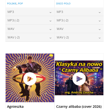
,
POLSKIE
POP
DISCO POLO
MP3
MP3
24,00
zł
24,00
zł
MP3 (-2)
MP3 (-2)
cena:
cena:
24,00
zł
24,00
zł
WAV
WAV
cena:
cena:
DODAJ DO KOSZYKA
DODAJ DO KOSZYKA
28,00
zł
28,00
zł
WAV (-2)
WAV (-2)
cena:
cena:
DODAJ DO KOSZYKA
DODAJ DO KOSZYKA
28,00
zł
28,00
zł
cena:
cena:
DODAJ DO KOSZYKA
DODAJ DO KOSZYKA
DODAJ DO KOSZYKA
DODAJ DO KOSZYKA
Agnieszka
Czarny alibaba (cover 2026)