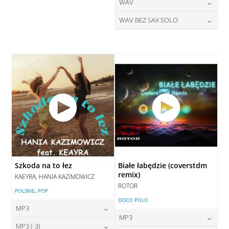
28,00
zł
24,00
zł
WAV
cena:
cena:
DODAJ DO KOSZYKA
DODAJ DO KOSZYKA
28,00
zł
WAV BEZ SAX SOLO
cena:
DODAJ DO KOSZYKA
DODAJ DO KOSZYKA
28,00
zł
cena:
DODAJ DO KOSZYKA
DODAJ DO KOSZYKA
Szkoda na to łez
Białe łabędzie (coverstdm
remix)
KAEYRA, HANIA KAZIMOWICZ
ROTOR
,
POLSKIE
POP
DISCO POLO
MP3
MP3
24,00
zł
MP3 (-3)
cena: