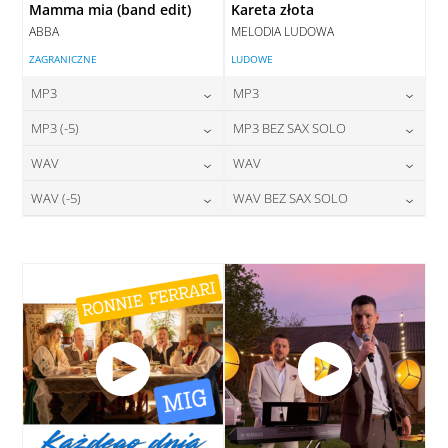
Mamma mia (band edit)
Kareta złota
ABBA
MELODIA LUDOWA
ZAGRANICZNE
LUDOWE
MP3
MP3
24,00
zł
24,00
zł
MP3 (-5)
MP3 BEZ SAX SOLO
cena:
cena:
24,00
zł
24,00
zł
WAV
WAV
cena:
cena:
DODAJ DO KOSZYKA
DODAJ DO KOSZYKA
28,00
zł
28,00
zł
WAV (-5)
WAV BEZ SAX SOLO
cena:
cena:
DODAJ DO KOSZYKA
DODAJ DO KOSZYKA
28,00
zł
28,00
zł
cena:
cena:
DODAJ DO KOSZYKA
DODAJ DO KOSZYKA
DODAJ DO KOSZYKA
DODAJ DO KOSZYKA