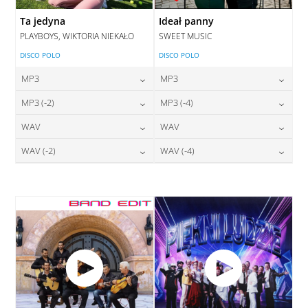
Ta jedyna
Ideał panny
PLAYBOYS, WIKTORIA NIEKAŁO
SWEET MUSIC
DISCO POLO
DISCO POLO
MP3
MP3
24,00
zł
24,00
zł
MP3 (-2)
MP3 (-4)
cena:
cena:
24,00
zł
24,00
zł
WAV
WAV
cena:
cena:
DODAJ DO KOSZYKA
DODAJ DO KOSZYKA
28,00
zł
28,00
zł
WAV (-2)
WAV (-4)
cena:
cena:
DODAJ DO KOSZYKA
DODAJ DO KOSZYKA
28,00
zł
28,00
zł
cena:
cena:
DODAJ DO KOSZYKA
DODAJ DO KOSZYKA
DODAJ DO KOSZYKA
DODAJ DO KOSZYKA