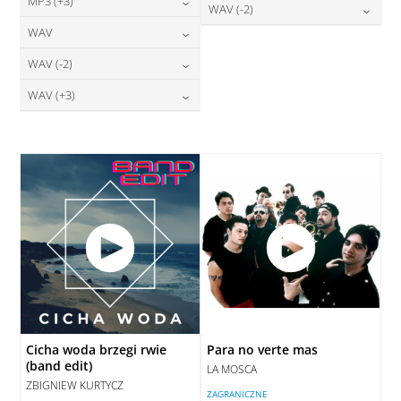
24,00
zł
MP3 (+3)
cena:
28,00
zł
WAV (-2)
DODAJ DO KOSZYKA
cena:
DODAJ DO KOSZYKA
24,00
zł
WAV
cena:
28,00
zł
DODAJ DO KOSZYKA
cena:
DODAJ DO KOSZYKA
28,00
zł
WAV (-2)
cena:
DODAJ DO KOSZYKA
DODAJ DO KOSZYKA
28,00
zł
WAV (+3)
cena:
DODAJ DO KOSZYKA
28,00
zł
cena:
DODAJ DO KOSZYKA
DODAJ DO KOSZYKA
Cicha woda brzegi rwie
Para no verte mas
(band edit)
LA MOSCA
ZBIGNIEW KURTYCZ
ZAGRANICZNE