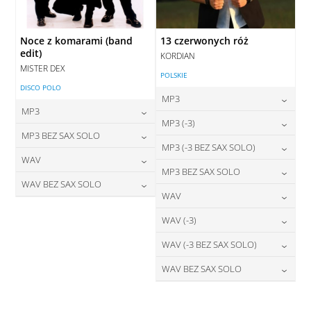
Noce z komarami (band
13 czerwonych róż
edit)
KORDIAN
MISTER DEX
POLSKIE
DISCO POLO
MP3
MP3
24,00
zł
MP3 (-3)
cena:
24,00
zł
MP3 BEZ SAX SOLO
cena:
24,00
zł
MP3 (-3 BEZ SAX SOLO)
cena:
DODAJ DO KOSZYKA
24,00
zł
WAV
cena:
DODAJ DO KOSZYKA
24,00
zł
MP3 BEZ SAX SOLO
cena:
DODAJ DO KOSZYKA
28,00
zł
WAV BEZ SAX SOLO
cena:
DODAJ DO KOSZYKA
24,00
zł
WAV
cena:
DODAJ DO KOSZYKA
28,00
zł
cena:
DODAJ DO KOSZYKA
28,00
zł
WAV (-3)
cena:
DODAJ DO KOSZYKA
DODAJ DO KOSZYKA
28,00
zł
WAV (-3 BEZ SAX SOLO)
cena:
DODAJ DO KOSZYKA
28,00
zł
WAV BEZ SAX SOLO
cena:
DODAJ DO KOSZYKA
28,00
zł
cena:
DODAJ DO KOSZYKA