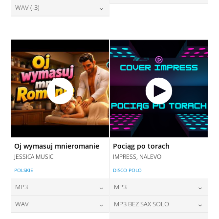
28,00
zł
WAV (-3)
cena:
28,00
zł
DODAJ DO KOSZYKA
cena:
DODAJ DO KOSZYKA
28,00
zł
cena:
DODAJ DO KOSZYKA
DODAJ DO KOSZYKA
DODAJ DO KOSZYKA
Oj wymasuj mnieromanie
Pociąg po torach
JESSICA MUSIC
IMPRESS, NALEVO
POLSKIE
DISCO POLO
MP3
MP3
24,00
zł
24,00
zł
WAV
MP3 BEZ SAX SOLO
cena:
cena: