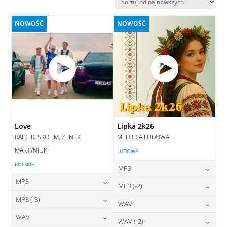
najnowszych
NOWOŚĆ
NOWOŚĆ
Love
Lipka 2k26
RAIDER, SKOLIM, ZENEK
MELODIA LUDOWA
MARTYNIUK
LUDOWE
POLSKIE
MP3
MP3
24,00
zł
MP3 (-2)
cena:
24,00
zł
MP3 (-3)
cena:
24,00
zł
WAV
cena:
DODAJ DO KOSZYKA
24,00
zł
WAV
cena:
28,00
zł
WAV (-2)
DODAJ DO KOSZYKA
cena:
DODAJ DO KOSZYKA