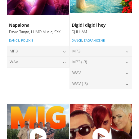
Napalona
Digidi digidi hey
David Tango, LUMO Music, SXK
DJ.ILHAM
,
,
DANCE
POLSKIE
DANCE
ZAGRANICZNE
MP3
MP3
24,00
zł
24,00
zł
WAV
MP3 (-3)
cena:
cena:
28,00
zł
24,00
zł
WAV
cena:
cena:
DODAJ DO KOSZYKA
DODAJ DO KOSZYKA
28,00
zł
WAV (-3)
cena:
DODAJ DO KOSZYKA
DODAJ DO KOSZYKA
28,00
zł
cena:
DODAJ DO KOSZYKA
DODAJ DO KOSZYKA