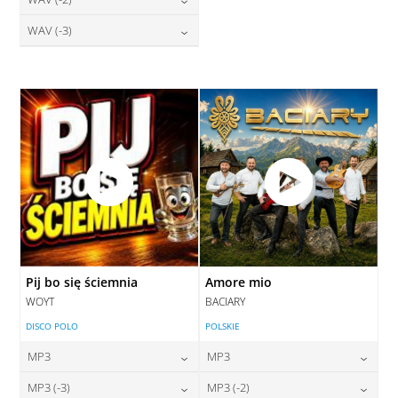
28,00
zł
28,00
zł
cena:
cena:
DODAJ DO KOSZYKA
DODAJ DO KOSZYKA
28,00
zł
WAV (-3)
cena:
DODAJ DO KOSZYKA
DODAJ DO KOSZYKA
28,00
zł
cena:
DODAJ DO KOSZYKA
DODAJ DO KOSZYKA
Pij bo się ściemnia
Amore mio
WOYT
BACIARY
DISCO POLO
POLSKIE
MP3
MP3
24,00
zł
24,00
zł
MP3 (-3)
MP3 (-2)
cena:
cena: